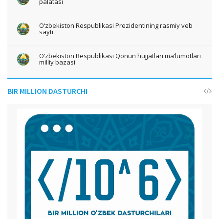
palatasi
O‘zbekiston Respublikasi Prezidentining rasmiy veb
sayti
O‘zbekiston Respublikasi Qonun hujjatlari ma’lumotlari
milliy bazasi
BIR MILLION DASTURCHI