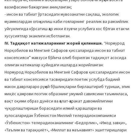
вазифасини бажаргани аниқланган;
- инсон ва табиат ўртасидаги мувозанатни сақлаш, экологик
муаммолардан огоҳ қилиш каби ғояларнинг реаллик ва рамзийлик
уйғунлигида кўрсатиш ҳар икки ёзувчи услубига хос бўлган етакчи
хусусиятлар эканлиги исботланган.
IV. Тадқиқот натижаларининг жорий қилиниши.
“Нормурод
Норқобилов ва Менгзиё Сафаров қиссаларида инсон ва табиат
консепсияси” мавзуси бўйича олиб борилган тадқиқот асосида
олинган натижалар қуйидаги ишларда жорийланган:
Нормурод Норқобилов ва Менгзиё Сафаров қиссаларидаги инсон
ва табиат консепсияси тасвиридаги поетик услубда бадиий
макон даврлараро руҳий бўшлиқларни бирлаштириб туриши, эпик
миқёс қамрови поэтик образнинг умумий савиясини таъминласа,
вақт оқими образ дунёси ва ҳолат-ҳаракат давомийлигини
чуқурлаштириши борасидаги илмий қарашлари ва
хулосаларидан Ўзбекистон Миллий телерадиокомпанияси
«Ўзбекистон» телерадиоканалининг «Бедорлик», «Ижод завқи»,
«Таълим ва тараққиёт», «Миллат ва маънавият» эшиттиришлари