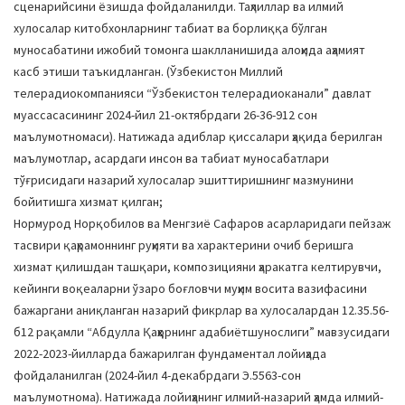
сценарийсини ёзишда фойдаланилди. Таҳлиллар ва илмий
хулосалар китобхонларнинг табиат ва борлиққа бўлган
муносабатини ижобий томонга шаклланишида алоҳида аҳамият
касб этиши таъкидланган. (Ўзбекистон Миллий
телерадиокомпанияси “Ўзбекистон телерадиоканали” давлат
муассасасининг 2024-йил 21-октябрдаги 26-36-912 сон
маълумотномаси). Натижада адиблар қиссалари ҳақида берилган
маълумотлар, асардаги инсон ва табиат муносабатлари
тўғрисидаги назарий хулосалар эшиттиришнинг мазмунини
бойитишга хизмат қилган;
Нормурод Норқобилов ва Менгзиё Сафаров асарларидаги пейзаж
тасвири қаҳрамоннинг руҳияти ва характерини очиб беришга
хизмат қилишдан ташқари, композицияни ҳаракатга келтирувчи,
кейинги воқеаларни ўзаро боғловчи муҳим восита вазифасини
бажаргани аниқланган назарий фикрлар ва хулосалардан 12.35.56-
б12 рақамли “Абдулла Қаҳҳорнинг адабиётшунослиги” мавзусидаги
2022-2023-йилларда бажарилган фундаментал лойиҳада
фойдаланилган (2024-йил 4-декабрдаги Э.5563-сон
маълумотнома). Натижада лойиҳанинг илмий-назарий ҳамда илмий-