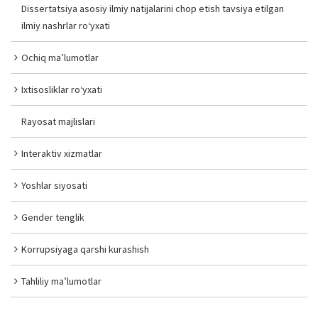
Dissertatsiya asosiy ilmiy natijalarini chop etish tavsiya etilgan
ilmiy nashrlar ro‘yxati
Ochiq ma’lumotlar
Ixtisosliklar ro‘yxati
Rayosat majlislari
Interaktiv xizmatlar
Yoshlar siyosati
Gender tenglik
Korrupsiyaga qarshi kurashish
Tahliliy ma’lumotlar