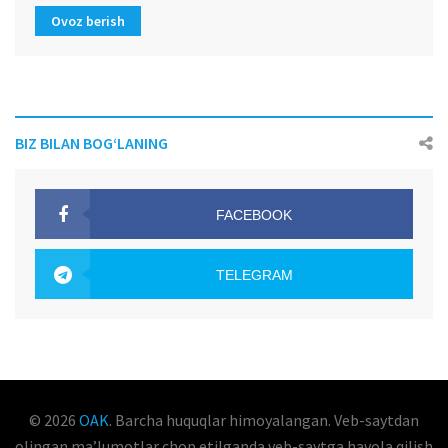
Ovoz berish
BIZ BILAN BOG‘LANING
FACEBOOK
OAK.UZ
TELEGRAM
OAK.UZ
© 2026
OAK
. Barcha huquqlar himoyalangan. Veb-saytdan
olingan maʼlumotlar chop etilganda veb-saytga havola qilish