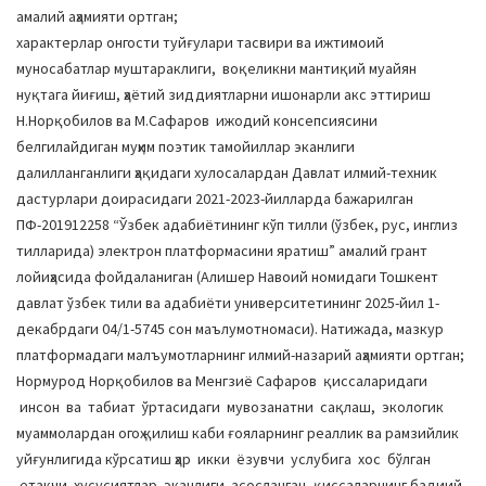
амалий аҳамияти ортган;
характерлар онгости туйғулари тасвири ва ижтимоий
муносабатлар муштараклиги, воқеликни мантиқий муайян
нуқтага йиғиш, ҳаётий зиддиятларни ишонарли акс эттириш
Н.Норқобилов ва М.Сафаров ижодий консепсиясини
белгилайдиган муҳим поэтик тамойиллар эканлиги
далилланганлиги ҳақидаги хулосалардан Давлат илмий-техник
дастурлари доирасидаги 2021-2023-йилларда бажарилган
ПФ-201912258 “Ўзбек адабиётининг кўп тилли (ўзбек, рус, инглиз
тилларида) электрон платформасини яратиш” амалий грант
лойиҳасида фойдаланиган (Алишер Навоий номидаги Тошкент
давлат ўзбек тили ва адабиёти университетининг 2025-йил 1-
декабрдаги 04/1-5745 сон маълумотномаси). Натижада, мазкур
платформадаги малъумотларнинг илмий-назарий аҳамияти ортган;
Нормурод Норқобилов ва Менгзиё Сафаров қиссаларидаги
инсон ва табиат ўртасидаги мувозанатни сақлаш, экологик
муаммолардан огоҳ қилиш каби ғояларнинг реаллик ва рамзийлик
уйғунлигида кўрсатиш ҳар икки ёзувчи услубига хос бўлган
етакчи хусусиятлар эканлиги асосланган, қиссаларнинг бадиий