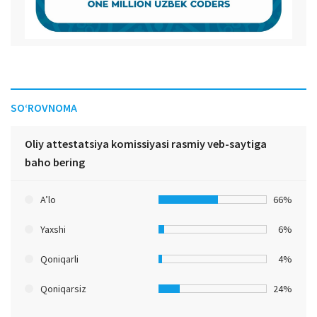
SO‘ROVNOMA
Oliy attestatsiya komissiyasi rasmiy veb-saytiga
baho bering
A’lo
66%
Yaxshi
6%
Qoniqarli
4%
Qoniqarsiz
24%