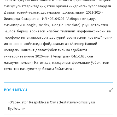
тил хусусиятлари тадқиқ этиш орқали чиқарилган хулосалардан
Давлат илмий-техник дастурлари доирасидаги 2022-2024-
йилларда бажарилган ИЛ-402104209 “Ахборот-қидирув
тизимлари (Google, Yandex, Google Translate) учун автоматик
ишлов бериш воситаси – ўзбек тилининг морфолексикони ва
морфологик анализатори дастурий воситасини яратиш” номли
инновацион лойиҳасида фойдаланилган. (Алишер Навоий
номидаги Тошкент давлат ўзбек тили ва адабиёти
университетининг 2026-йил 27-мартдаги 04/1-1635 сон
маълумотномаси). Натижада, мазкур платформадаги ўзбек тили
семантик маълумотлар базаси бойитилган.
BOSH MENYU
«O‘zbekiston Respublikasi Oliy attestatsiya komissiyasi
Byulleteni»