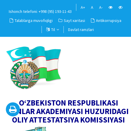
A+
A
A-
Ishonch telefoni: +998 (95) 193-11-43
Talablarga muvofiqligi
Sayt xaritasi
Antikorrupsiya
Til
Davlat ramzlari
O‘ZBEKISTON RESPUBLIKASI
FANLAR AKADEMIYASI HUZURIDAGI
OLIY ATTESTATSIYA KOMISSIYASI