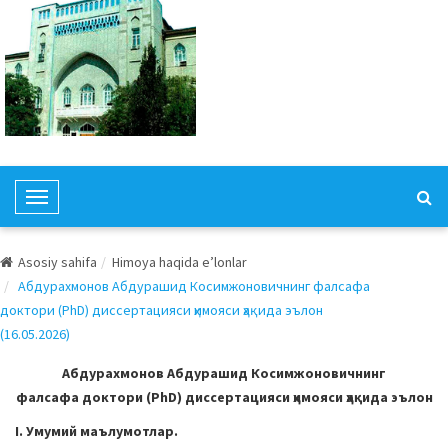
T
o
g
Asosiy sahifa
Himoya haqida e’lonlar
g
Абдурахмонов Абдурашид Косимжоновичнинг фалсафа
l
доктори (PhD) диссертацияси ҳимояси ҳақида эълон
e
(16.05.2026)
N
a
Абдурахмонов Абдурашид Косимжоновичнинг
v
фалсафа доктори (PhD) диссертацияси ҳимояси ҳақида эълон
i
I. Умумий маълумотлар.
g