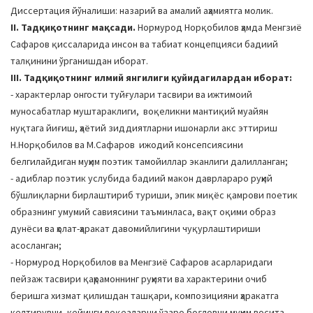
Диссертация йўналиши: назарий ва амалий аҳамиятга молик.
II. Тадқиқотнинг мақсади.
Нормурод Норқобилов ҳамда Менгзиё
Сафаров қиссаларида инсон ва табиат концепцияси бадиий
талқинини ўрганишдан иборат.
III. Тадқиқотнинг илмий янгилиги қуйидагилардан иборат:
- характерлар онгости туйғулари тасвири ва ижтимоий
муносабатлар муштараклиги, воқеликни мантиқий муайян
нуқтага йиғиш, ҳаётий зиддиятларни ишонарли акс эттириш
Н.Норқобилов ва М.Сафаров ижодий консепсиясини
белгилайдиган муҳим поэтик тамойиллар эканлиги далилланган;
- адиблар поэтик услубида бадиий макон даврлараро руҳий
бўшлиқларни бирлаштириб туриши, эпик миқёс қамрови поетик
образнинг умумий савиясини таъминласа, вақт оқими образ
дунёси ва ҳолат-ҳаракат давомийлигини чуқурлаштириши
асосланган;
- Нормурод Норқобилов ва Менгзиё Сафаров асарларидаги
пейзаж тасвири қаҳрамоннинг руҳияти ва характерини очиб
беришга хизмат қилишдан ташқари, композицияни ҳаракатга
келтирувчи, кейинги воқеаларни ўзаро боғловчи муҳим восита