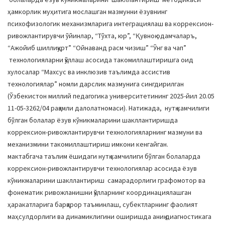
ҳамкорлик муҳитига мослашган мазмунни ёзувнинг
психофизологик механизмларига интеграциялаш ва коррексион-
ривожлантирувчи ўйинлар, “Тўхта, юр”, “Қувноқ одамчаларъ,
“Ажойиб шиллиқурт” “Ойнаванд расм чизиш” “Ўнг ва чап”
технологияларни қўллаш асосида такомиллаштиришга оид
хулосалар “Махсус ва инклюзив таълимда ассистив
технологиялар” номли дарслик мазмунига сингдирилган
(Ўзбекистон миллий педагогика университетининг 2025-йил 20.05
11-05-3262/04 рақамли далолатномаси). Натижада, нутқ камчилиги
бўлган болалар ёзув кўникмаларини шакллантиришда
коррексион-ривожлантирувчи технологияларнинг мазмуни ва
механизмини такомиллаштириш имкони кенгайган.
мактабгача таълим ёшидаги нутқ камчилиги бўлган болаларда
коррексион-ривожлантирувчи технологиялар асосида ёзув
кўникмаларини шакллантириш самарадорлиги графомотор ва
фонематик ривожланишни қўлларнинг координациялашган
ҳаракатларига барқарор таъминлаш, субектларнинг фаолият
маҳсулдорлиги ва динамиклигини оширишда аниқ диагностикага