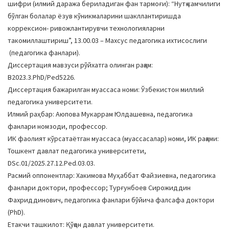
шифри (илмий даража бериладиган фан тармоғи): “Нутқ камчилиги
a
бўлган болалар ёзув кўникмаларини шакллантиришда
t
коррексион- ривожлантирувчи технологияларни
i
такомиллаштириш”, 13.00.03 – Махсус педагогика ихтисослиги
o
(педагогика фанлари).
n
Диссертация мавзуси рўйхатга олинган рақам:
В2023.3.PhD/Ped5226.
Диссертация бажарилган муассаса номи: Ўзбекистон миллий
педагогика университети.
Илмий раҳбар: Аюпова Мукаррам Юлдашевна, педагогика
фанлари номзоди, профессор.
ИК фаолият кўрсатаётган муассаса (муассасалар) номи, ИК рақами:
Тошкент давлат педагогика университети,
DSc.01/2025.27.12.Ped.03.03.
Расмий оппонентлар: Хакимова Муҳаббат Файзиевна, педагогика
фанлари доктори, профессор; Турғунбоев Сирожиддин
Фахриддинович, педагогика фанлари бўйича фалсафа доктори
(PhD).
Етакчи ташкилот: Қўқон давлат университети.