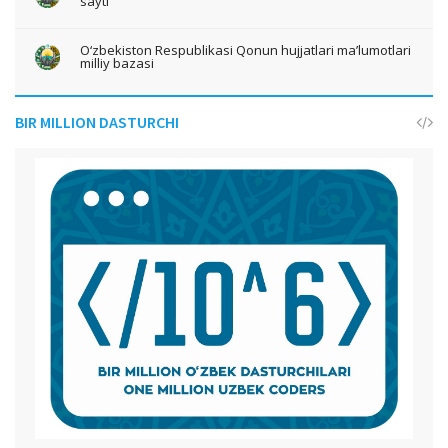
sayti
O‘zbekiston Respublikasi Qonun hujjatlari ma’lumotlari
milliy bazasi
BIR MILLION DASTURCHI