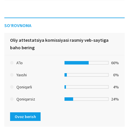
SO‘ROVNOMA
Oliy attestatsiya komissiyasi rasmiy veb-saytiga
baho bering
A’lo
66%
Yaxshi
6%
Qoniqarli
4%
Qoniqarsiz
24%
Ovoz berish