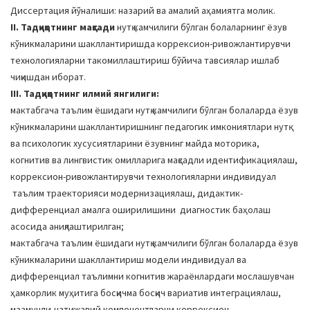
Диссертация йўналиши: назарий ва амалий аҳамиятга молик.
II. Тадқиқотнинг мақсади
нутқ камчилиги бўлган болаларнинг ёзув
кўникмаларини шакллантиришда коррексион-ривожлантирувчи
технологияларни такомиллаштириш бўйича тавсиялар ишлаб
чиқишдан иборат.
III. Тадқиқотнинг илмий янгилиги:
мактабгача таълим ёшидаги нутқ камчилиги бўлган болаларда ёзув
кўникмаларини шакллантиришнинг педагогик имкониятлари нутқ
ва психологик хусусиятларини ёзувнинг майда моторика,
когнитив ва лингвистик омилларига мақсадли идентификациялаш,
коррексион-ривожлантирувчи технологияларни индивидуал
таълим траекторияси модернизациялаш, дидактик-
дифференциал амалга оширилишини диагностик баҳолаш
асосида аниқлаштирилган;
мактабгача таълим ёшидаги нутқ камчилиги бўлган болаларда ёзув
кўникмаларини шакллантириш модели индивидуал ва
дифференциал таълимни когнитив жараёнлардаги мослашувчан
ҳамкорлик муҳитига босқичма босқич вариатив интеграциялаш,
мазмунли-натижавий компонентларни коррексион-