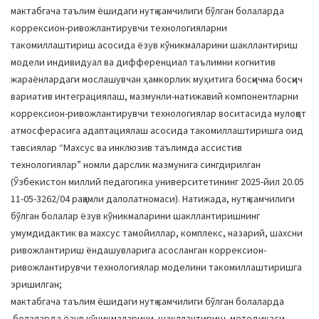
мактабгача таълим ёшидаги нутқ камчилиги бўлган болаларда
коррексион-ривожлантирувчи технологияларни
такомиллаштириш асосида ёзув кўникмаларини шакллантириш
модели индивидуал ва дифференциал таълимни когнитив
жараёнлардаги мослашувчан ҳамкорлик муҳитига босқичма босқич
вариатив интеграциялаш, мазмунли-натижавий компонентларни
коррексион-ривожлантирувчи технологиялар воситасида мулоқот
атмосферасига адаптациялаш асосида такомиллаштиришга оид
тавсиялар “Махсус ва инклюзив таълимда ассистив
технологиялар” номли дарслик мазмунига сингдирилган
(Ўзбекистон миллий педагогика университетининг 2025-йил 20.05
11-05-3262/04 рақамли далолатномаси). Натижада, нутқ камчилиги
бўлган болалар ёзув кўникмаларини шакллантиришнинг
умумдидактик ва махсус тамойиллар, комплекс, назарий, шахсни
ривожлантириш ёндашувларига асосланган коррексион-
ривожлантирувчи технологиялар моделини такомиллаштиришга
эришилган;
мактабгача таълим ёшидаги нутқ камчилиги бўлган болаларда
болаларда ёзув кўникмаларини шакллантириш методикаси