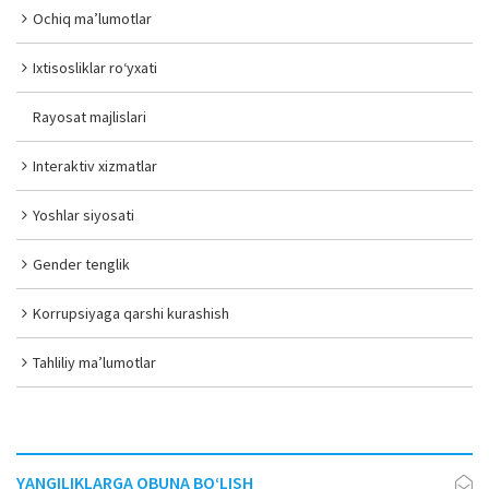
Ochiq ma’lumotlar
Ixtisosliklar ro‘yxati
Rayosat majlislari
Interaktiv xizmatlar
Yoshlar siyosati
Gender tenglik
Korrupsiyaga qarshi kurashish
Tahliliy ma’lumotlar
YANGILIKLARGA OBUNA BO‘LISH