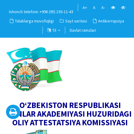
A+
A
A-
Ishonch telefoni: +998 (95) 193-11-43
Talablarga muvofiqligi
Sayt xaritasi
Antikorrupsiya
Til
Davlat ramzlari
O‘ZBEKISTON RESPUBLIKASI
FANLAR AKADEMIYASI HUZURIDAGI
OLIY ATTESTATSIYA KOMISSIYASI