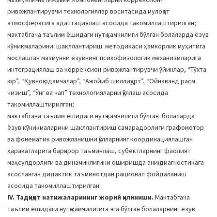
ривожлантирувчи технологиялар воситасида мулоқот
атмосферасига адаптациялаш асосида такомиллаштирилган;
мактабгача таълим ёшидаги нутқ камчилиги бўлган болаларда ёзув
кўникмаларини шакллантириш методикаси ҳамкорлик муҳитига
мослашган мазмунни ёзувнинг психофизологик механизмларига
интеграциялаш ва коррексион-ривожлантирувчи ўйинлар, “Тўхта
юр”, “Қувноқ одамчалар”, “Ажойиб шиллиқурт”, “Ойнаванд расм
чизиш”, “Ўнг ва чап” технологияларни қўллаш асосида
такомиллаштирилган;
мактабгача таълим ёшидаги нутқ камчилиги бўлган болаларда
ёзув кўникмаларини шакллантириш самарадорлиги графомотор
ва фонематик ривожланишни қўлларнинг координациялашган
ҳаракатларига барқарор таъминлаш, субектларнинг фаолият
маҳсулдорлиги ва динамиклигини оширишда аниқ диагностикага
асосланган дидактик таъминотдан рационал фойдаланиш
асосида такомиллаштирилган.
IV. Тадқиқот натижаларининг жорий қилиниши.
Мактабгача
таълим ёшидаги нутқ камчилигига эга бўлган болаларнинг ёзув