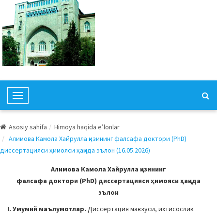
T
o
g
Asosiy sahifa
Himoya haqida e’lonlar
g
Алимова Камола Хайрулла қизининг фалсафа доктори (PhD)
l
диссертацияси ҳимояси ҳақида эълон (16.05.2026)
e
N
Алимова Камола Хайрулла қизининг
a
фалсафа доктори (PhD) диссертацияси ҳимояси ҳақида
v
эълон
i
I. Умумий маълумотлар.
Диссертация мавзуси, ихтисослик
g