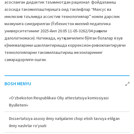
асосланган дидактик таъминотдан рационал фойдаланиш
асосида такомиллаштиришга оид таклифлар “Махсус ва
инклюзив таълимда ассистив технологиялар” номли дарслик
мазмунига сингдирилган (Ўзбекистон миллий педагогика
университетининг 2025-йил 20.05 11-05-3262/04 рақамли
далолатномаси). Натижада, нутқ камчилиги бўлган болалар ёзув
кўникмаларини шакллантиришда коррексион-ривожлантирувчи
технологияларни такомиллаштириш мезонларининг
самарадорлиги ошган.
BOSH MENYU
«O‘zbekiston Respublikasi Oliy attestatsiya komissiyasi
Byulleteni»
Dissertatsiya asosiy ilmiy natijalarini chop etish tavsiya etilgan
ilmiy nashrlar ro‘yxati