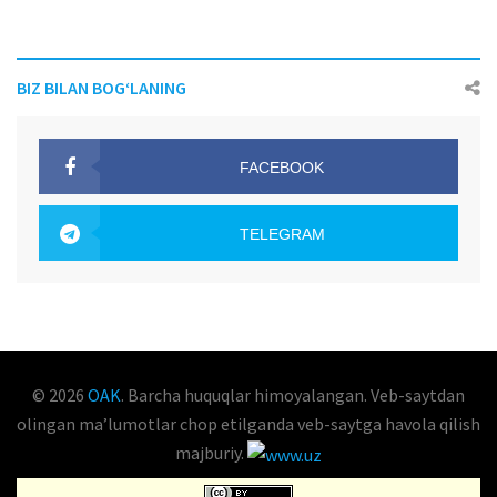
BIZ BILAN BOG‘LANING
FACEBOOK
OAK.UZ
TELEGRAM
OAK.UZ
© 2026
OAK
. Barcha huquqlar himoyalangan. Veb-saytdan
olingan maʼlumotlar chop etilganda veb-saytga havola qilish
majburiy.