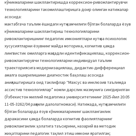
кўникмаларини шакллантиришда коррексион-ривожлантирувчи
технологияларини такомиллаштиришга доир олинган натижалар
асосида:
мактабгача таълим ёшидаги нутқ камчилиги бўлган болаларда ёзув
кўникмаларини шакллантириш технологияларини
ривожлантиришнинг педагогик имкониятлари нутқ ва психологик
хусусиятларни ёзувнинг майда моторика, когнитив ҳамда
лингвистик омилларга мақсадли идентификациялаш, коррексион-
ривожлантирувчи технологияларни индивидуал таълим
траекториясига модернизациялаш, дидактик-дифференциал
амалга оширилишини диагностик баҳолаш асосида
аниқлаштиришга оид таклифлар “Махсус ва инклюзив таълимда
ассистив технологиялар” номли дарслик мазмунига сингдирилган
(Ўзбекистон миллий педагогика университетининг 2025-йил 20.05
11-05-3262/04 рақамли далолатномаси). Натижада, нутқ камчилиги
бўлган болаларда ёзув кўникмаларининг шаклланганлик
даражасини ҳамда болаларда когнитив фаолиятларнинг
ривожланганлик ҳолатига таъсирини, назарий ва методик
жиҳатларини педагогик таҳлил этиш имкони яратилган;