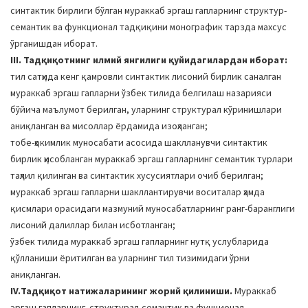
синтактик бирлиги бўлган мураккаб эргаш гапларнинг структур-
семантик ва функционал тадқиқини монографик тарзда махсус
ўрганишдан иборат.
III. Тадқиқотнинг илмий янгилиги қуйидагилардан иборат:
тил сатҳида кенг қамровли синтактик лисоний бирлик саналган
мураккаб эргаш гапларни ўзбек тилида белгилаш назарияси
бўйича маълумот берилган, уларнинг структурал кўринишлари
аниқланган ва мисоллар ёрдамида изоҳланган;
тобе-ҳокимлик муносабати асосида шаклланувчи синтактик
бирлик ҳисобланган мураккаб эргаш гапларнинг семантик турлари
таҳлил қилинган ва синтактик хусусиятлари очиб берилган;
мураккаб эргаш гапларни шакллантирувчи воситалар ҳамда
қисмлари орасидаги мазмуний муносабатларнинг ранг-баранглиги
лисоний далиллар билан исботланган;
ўзбек тилида мураккаб эргаш гапларнинг нутқ услубларида
қўлланиши ёритилган ва уларнинг тил тизимидаги ўрни
аниқланган.
IV.Тадқиқот натижаларининг жорий қилиниши.
Мураккаб
эргаш гапларнинг структурал-семантик ва фунционал