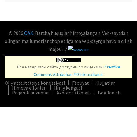
OAK.UZ
© 2026
OAK
. Barcha huquqlar himoyalangan. Veb-saytdan
olingan maʼlumotlar chop etilganda veb-saytga havola qilish
majburiy.
Все материалы сайта доступны по лицензии:
Creative
Commons Attribution 4.0 International
.
Oliy attestatsiya komissiyasi
Faoliyat
Hujjatlar
Himoya e’lonlari
Ilmiy kengash
Raqamli hukumat
Axborot xizmati
Bog‘lanish