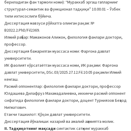
бериладиган фан тармоғи номи): “Мураккаб эргаш гапларнинг
a
структурал-семантик ва функционал тадқиқи” 10.00.01 – Ўзбек
t
тили ихтисослиги бўйича.
i
Диссертация мавзуси рўйхатга олинган рақам: №
o
В2022.2.PhD/Fil2369.
n
Илмий раҳбар: Мамажонов Алижон, филология фанлари доктори,
профессор.
Диссертация бажарилган муассаса номи: Фарғона давлат
университети.
ИК фаолият кўрсатаётган муассаса номи, ИК рақами: Фарғона
давлат университети, DSc.03/2025.27.12.Fil.10.05 рақамли Илмий
кенгаш.
Расмий оппонентлар: филология фанлари доктори, профессор
Юлдашева Дилафруз Махамадалиевна, иккинчи расмий оппонент
сифатида филология фанлари доктори, доцент Турниязов Беҳзод
Нигматович.
Етакчи ташкилот: Қўқон давлат университети.
Диссертация йўналиши: назарий ва амалий аҳамиятга молик.
II. Тадқиқотнинг мақсади
синтактик сатҳнинг мураккаб