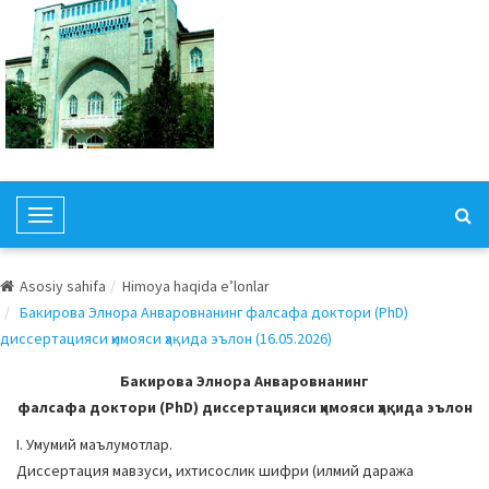
T
o
g
Asosiy sahifa
Himoya haqida e’lonlar
g
Бакирова Элнора Анваровнанинг фалсафа доктори (PhD)
l
диссертацияси ҳимояси ҳақида эълон (16.05.2026)
e
N
Бакирова Элнора Анваровнанинг
a
фалсафа доктори (PhD) диссертацияси ҳимояси ҳақида эълон
v
I. Умумий маълумотлар.
i
Диссертация мавзуси, ихтисослик шифри (илмий даража
g