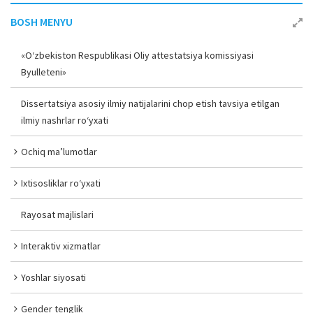
BOSH MENYU
«O‘zbekiston Respublikasi Oliy attestatsiya komissiyasi
Byulleteni»
Dissertatsiya asosiy ilmiy natijalarini chop etish tavsiya etilgan
ilmiy nashrlar ro‘yxati
Ochiq ma’lumotlar
Ixtisosliklar ro‘yxati
Rayosat majlislari
Interaktiv xizmatlar
Yoshlar siyosati
Gender tenglik