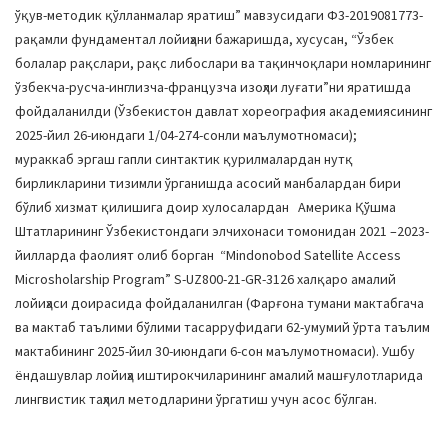
ўқув-методик қўлланмалар яратиш” мавзусидаги Ф3-2019081773-
рақамли фундаментал лойиҳани бажаришда, хусусан, “Ўзбек
болалар рақслари, рақс либослари ва тақинчоқлари номларининг
ўзбекча-русча-инглизча-французча изоҳли луғати”ни яратишда
фойдаланилди (Ўзбекистон давлат хореография академиясининг
2025-йил 26-июндаги 1/04-274-сонли маълумотномаси);
мураккаб эргаш гапли синтактик қурилмалардан нутқ
бирликларини тизимли ўрганишда асосий манбалардан бири
бўлиб хизмат қилишига доир хулосалардан Америка Қўшма
Штатларининг Ўзбекистондаги элчихонаси томонидан 2021 –2023-
йилларда фаолият олиб борган “Mindonobod Satellite Access
Microsholarship Program” S-UZ800-21-GR-3126 халқаро амалий
лойиҳаси доирасида фойдаланилган (Фарғона тумани мактабгача
ва мактаб таълими бўлими тасарруфидаги 62-умумий ўрта таълим
мактабининг 2025-йил 30-июндаги 6-сон маълумотномаси). Ушбу
ёндашувлар лойиҳа иштирокчиларининг амалий машғулотларида
лингвистик таҳлил методларини ўргатиш учун асос бўлган.