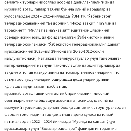
семантик турлари мисоллар асосида далилланганлиги ҳамда
мураккаб эргаш гаплар таҳлили бўйича илмий қарашлар ва
хулосалардан 2024 – 2025-йилларда ЎЗМТРК “Ўзбекистон”
телерадиоканалининг “Бедорлик”, “Ижод завқи”, “Таълим ва
тараққиёт”, “Миллат ва маънавият” эшиттиришларининг
ссенарийсини ёзишда фойдаланилган (Ўзбекистон миллий
телерадиокомпанияси “Ўзбекистон телерадиоканали” давлат
муассасасининг 2025-йил 28-июндаги 26-36-1012-сонли
маълумотномаси). Натижада телекўрсатувлар учун тайёрланган
материалларнинг мазмуни такомиллашган ва эшиттиришларда
тақдим этилган мазкур илмий натижалар тингловчиларнинг тил
сатҳига хос тушунчаларни оширишда ҳамда уларни ўринли
қўллашда муҳим аҳамият касб этган;
мураккаб эргаш гапли синтактик бирликларнинг лисоний
белгилари, янгича ёндашув асосидаги таснифи, шаклий ва
мазмуний тузилиши, уларнинг бошқа синтактик структуралардан
фарқли томонларини тадқиқ этишга доир хулоса ва илмий
натижалардан 2022 – 2024-йилларда “Мусиқа ва санъат ўқув
муассасалари учун “Болалар рақслари” фанидан интерактив