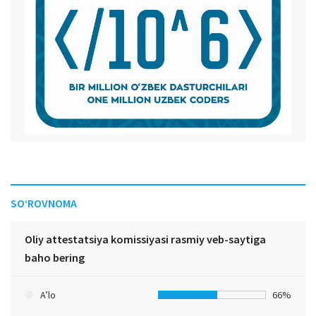
SO‘ROVNOMA
Oliy attestatsiya komissiyasi rasmiy veb-saytiga
baho bering
A’lo
66%