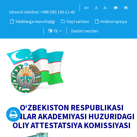
A+
A
A-
Ishonch telefoni: +998 (95) 193-11-43
Talablarga muvofiqligi
Sayt xaritasi
Antikorrupsiya
Til
Davlat ramzlari
O‘ZBEKISTON RESPUBLIKASI
FANLAR AKADEMIYASI HUZURIDAGI
OLIY ATTESTATSIYA KOMISSIYASI