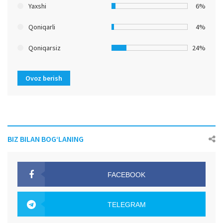
Yaxshi
6%
Qoniqarli
4%
Qoniqarsiz
24%
Ovoz berish
BIZ BILAN BOG‘LANING
FACEBOOK
OAK.UZ
TELEGRAM