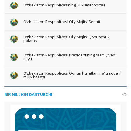
O‘zbekiston Respublikasining Hukumat portali
O‘zbekiston Respublikasi Oliy Majlisi Senati
O‘zbekiston Respublikasi Oliy Majlisi Qonunchilik
palatasi
O‘zbekiston Respublikasi Prezidentining rasmiy veb
sayti
O‘zbekiston Respublikasi Qonun hujjatlari ma’lumotlari
milliy bazasi
BIR MILLION DASTURCHI