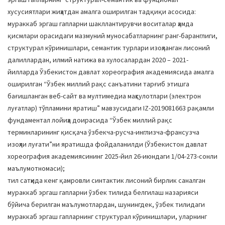
хусусиятлари жиҳатдан амалга оширилган тадқиқи асосида:
мураккаб эргаш гапларни шакллантирувчи воситалар ҳамда
қисмлари орасидаги мазмуний муносабатларнинг ранг-баранглиги,
структурал кўринишлари, семантик турлари изоҳланган лисоний
далиллардан, илмий натижа ва хулосалардан 2020 – 2021-
йилларда Ўзбекистон давлат хореография академиясида амалга
оширилган “Ўзбек миллий рақс санъатини тарғиб этишга
бағишланган веб-сайт ва мултимедиа маҳсулотлари (электрон
луғатлар) тўпламини яратиш” мавзусидаги IZ-2019081663 рақамли
фундаментал лойиҳа доирасида “Ўзбек миллий рақс
терминларининг қисқача ўзбекча-русча-инглизча-франсузча
изоҳли луғати”ни яратишда фойдаланилди (Ўзбекистон давлат
хореография академиясининг 2025-йил 26-июндаги 1/04-273-сонли
маълумотномаси);
тил сатҳида кенг қамровли синтактик лисоний бирлик саналган
мураккаб эргаш гапларни ўзбек тилида белгилаш назарияси
бўйича берилган маълумотлардан, шунингдек, ўзбек тилидаги
мураккаб эргаш гапларнинг структурал кўринишлари, уларнинг