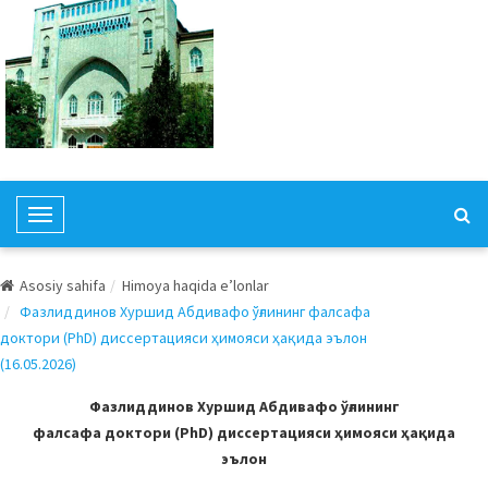
T
o
g
Asosiy sahifa
Himoya haqida e’lonlar
g
Фазлиддинов Хуршид Абдивафо ўғлининг фалсафа
l
доктори (PhD) диссертацияси ҳимояси ҳақида эълон
e
(16.05.2026)
N
a
Фазлиддинов Хуршид Абдивафо ўғлининг
v
фалсафа доктори (PhD) диссертацияси ҳимояси ҳақида
i
эълон
g