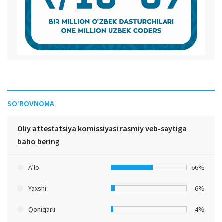
SO‘ROVNOMA
Oliy attestatsiya komissiyasi rasmiy veb-saytiga
baho bering
A’lo
66%
Yaxshi
6%
Qoniqarli
4%