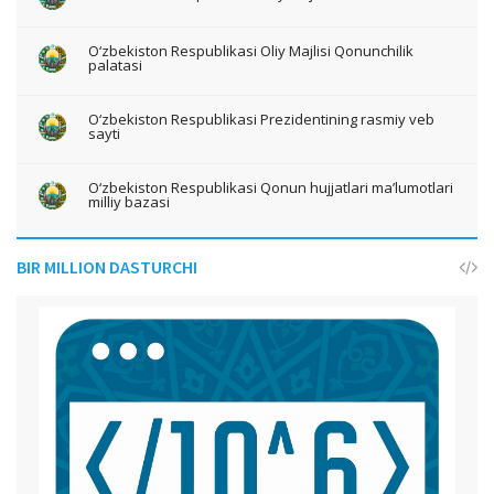
O‘zbekiston Respublikasi Oliy Majlisi Qonunchilik
palatasi
O‘zbekiston Respublikasi Prezidentining rasmiy veb
sayti
O‘zbekiston Respublikasi Qonun hujjatlari ma’lumotlari
milliy bazasi
BIR MILLION DASTURCHI