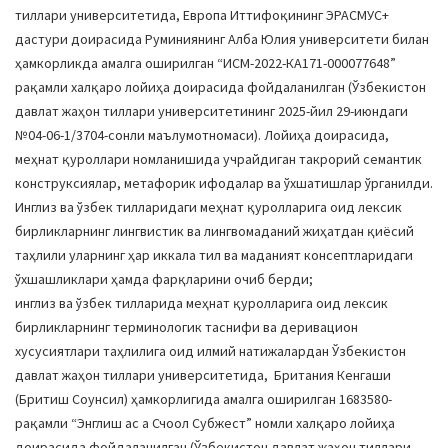
тиллари университетида, Европа Иттифоқининг ЭРАСМУС+
дастури доирасида Руминиянинг Алба Юлия университети билан
ҳамкорликда амалга оширилган “ИCМ-2022-КА171-000077648”
рақамли халқаро лойиҳа доирасида фойдаланилган (Ўзбекистон
давлат жаҳон тиллари университетининг 2025-йил 29-июндаги
№04-06-1/3704-сонли маълумотномаси). Лойиҳа доирасида,
меҳнат қуроллари номланишида учрайдиган такрорий семантик
конструксиялар, метафорик ифодалар ва ўхшатишлар ўрганилди.
Инглиз ва ўзбек тилларидаги меҳнат қуролларига оид лексик
бирликларнинг лингвистик ва лингвомаданий жиҳатдан қиёсий
таҳлили уларнинг ҳар иккала тил ва маданият консептларидаги
ўхшашликлари ҳамда фарқларини очиб берди;
инглиз ва ўзбек тилларида меҳнат қуролларига оид лексик
бирликларнинг терминологик таснифи ва деривацион
хусусиятлари таҳлилига оид илмий натижалардан Ўзбекистон
давлат жаҳон тиллари университетида, Британия Кенгаши
(Бритиш Cоунcил) ҳамкорлигида амалга оширилган 1683580-
рақамли “Энглиш ас а Счоол Субжеcт” номли халқаро лойиҳа
доирасида фойдаланилган (Ўзбекистон давлат жаҳон тиллари