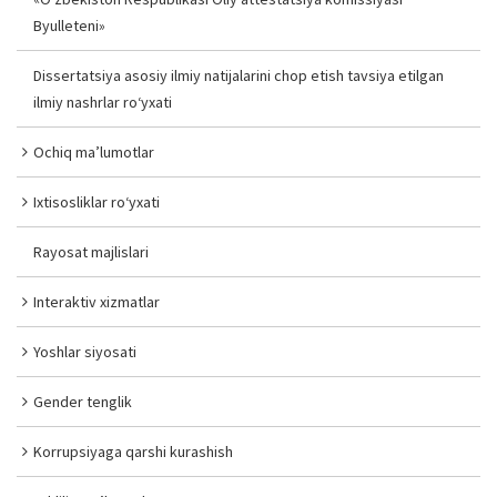
Byulleteni»
Dissertatsiya asosiy ilmiy natijalarini chop etish tavsiya etilgan
ilmiy nashrlar ro‘yxati
Ochiq ma’lumotlar
Ixtisosliklar ro‘yxati
Rayosat majlislari
Interaktiv xizmatlar
Yoshlar siyosati
Gender tenglik
Korrupsiyaga qarshi kurashish