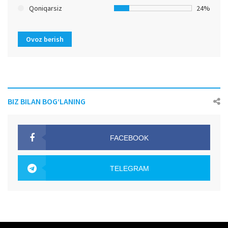
Qoniqarsiz
24%
Ovoz berish
BIZ BILAN BOG‘LANING
FACEBOOK
OAK.UZ
TELEGRAM
OAK.UZ