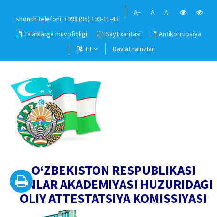
A+
A
A-
Ishonch telefoni: +998 (95) 193-11-43
Talablarga muvofiqligi
Sayt xaritasi
Antikorrupsiya
Til
Davlat ramzlari
O‘ZBEKISTON RESPUBLIKASI
FANLAR AKADEMIYASI HUZURIDAGI
OLIY ATTESTATSIYA KOMISSIYASI