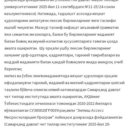
университетининг 2025-йил 11-сентябрдаги №11-25/24-сонли
маълумотномаси). Натижада, тадқиқот асосида меҳнат
қуролларини англатувчи лексик бирликларнинг янги таснифи
ишлаб чиқилган. Мазкур тасниф нафақат анъанавий грамматик
ёки семантик мезонларга, балки бу бирликларнинг маданият
билан боғлиқ мазмуний-когнитив хусусиятларига таянган ҳолда
амалга оширилган. Шу орқали ушбу лексик бирликларнинг
халқнинг урф-одатлари, қадриятлари, тарихий тажрибалари ва
моддий маданияти билан қандай боғлиқлиги янада аниқроқ очиб
берилган;
инглиз ва ўзбек лингвомаданиятида меҳнат қуроллари орқали
ифодаланувчи тарихий, маданий ва миллий қадриятларни қиёсий
таҳлили бўйича олинган илмий натижалардан Самарқанд давлат
чет тиллар институтида амалга оширилган, АҚШнинг
Ўзбекистондаги элчихонаси томонидан 2020-2022 йилларга
мўлжалланган СУЗ80020ГР0039-рақамли “Энглиш Аccесс
Миcросчоларшип Програм” лойиҳаси доирасида фойдаланилган
(Самарқанд давлат чет тиллар институтининг 2025-йил 20-