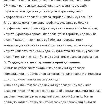
бўлиниши ва таснифи ишлаб чиқилди, шунингдек, ушбу
бирликларнинг деривацион хусусиятлари аниқланиб,
морфологик моделлари шакллантирилди, яъни сўз ясаш ва
ўзгартириш механизмлари, префикс, суффикс ва бошқа
морфемаларнинг ролини кўрсатадиган тизимли изоҳ берилган;
меҳнат қуроллари орқали ифодаланувчи тарихий, маданий ва
миллий қадриятлар инглиз ва ўзбек лингвомаданияти
контекстида қиёсий ўрганилиб ҳар икки халқ тафаккурида
меҳнат консепти тарихий-маданий қийматга эга экани, уларнинг
миллий менталитетдаги ўрни ва семантик юкламаси асосланган.
IV. Тадқиқот натижаларининг жорий қилиниши.
Инглиз ва ўзбек лингвомаданиятида меҳнат қуроллари
номланишининг деривацион ва когнитив жиҳатларини аниқлашга
доир тадқиқот натижалари асосида:
инглиз ва ўзбек тилларида меҳнат қуроллари номларининг
оламнинг лисоний манзарасида қандай ифодаланишини аниқлаш,
уларнинг консептуал ва маданий асосларини ўрганиш билан
боғлиқ жиҳатлари таҳлили натижаларидан Самарқанд вилояти