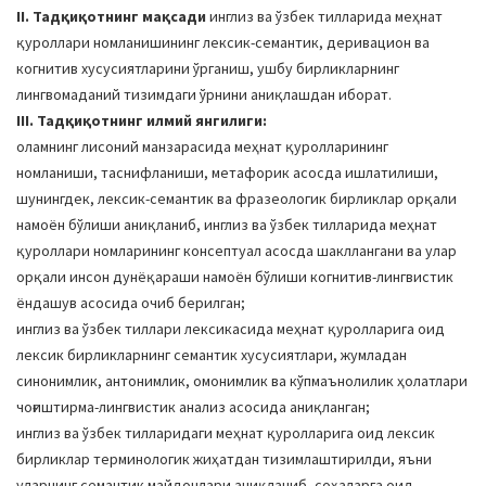
II. Тадқиқотнинг мақсади
инглиз ва ўзбек тилларида меҳнат
қуроллари номланишининг лексик-семантик, деривацион ва
когнитив хусусиятларини ўрганиш, ушбу бирликларнинг
лингвомаданий тизимдаги ўрнини аниқлашдан иборат.
III. Тадқиқотнинг илмий янгилиги:
оламнинг лисоний манзарасида меҳнат қуролларининг
номланиши, таснифланиши, метафорик асосда ишлатилиши,
шунингдек, лексик-семантик ва фразеологик бирликлар орқали
намоён бўлиши аниқланиб, инглиз ва ўзбек тилларида меҳнат
қуроллари номларининг консептуал асосда шакллангани ва улар
орқали инсон дунёқараши намоён бўлиши когнитив-лингвистик
ёндашув асосида очиб берилган;
инглиз ва ўзбек тиллари лексикасида меҳнат қуролларига оид
лексик бирликларнинг семантик хусусиятлари, жумладан
синонимлик, антонимлик, омонимлик ва кўпмаънолилик ҳолатлари
чоғиштирма-лингвистик анализ асосида аниқланган;
инглиз ва ўзбек тилларидаги меҳнат қуролларига оид лексик
бирликлар терминологик жиҳатдан тизимлаштирилди, яъни
уларнинг семантик майдонлари аниқланиб, соҳаларга оид