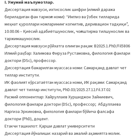
I. Умумий маълумотлар.
a
Диссертация мавзуси, ихтисослик шифри (илмий даража
t
бериладиган фан тармоғи номи): “Инглиз ва ўзбек тилларида
i
меҳнат қуроллари номларининг когнитив, деривацион тадқиқи”,
o
10.00.06 – Қиёсий адабиётшунослик, чоғиштирма тилшунослик ва
n
таржимашунослик.
Диссертация мавзуси рўйхатга олинган рақам: B2025.1.PhD/Fil5806
Илмий раҳбар: Халимова Фируза Рустамовна, филология фанлари
доктори (DSc), профессор.
Диссертация бажарилган муассаса номи: Самарқанд давлат чет
тиллар институти.
ИК фаолият кўрсатаётган муассаса номи, ИК рақами: Самарқанд
давлат чет тиллар институти, PhD.03/2025.27.12.Fil.37.02
Расмий оппонентлар: Хайруллаев Хуршиджон Зайниевич,
филология фанлари доктори (DSc), профессор; Абдуллаева
Наргиза Эркиновна, филология фанлари бўйича фалсафа
доктори (PhD), доцент.
Етакчи ташкилот: Қарши давлат университети
Диссертация йўналиши: назарий ва амалий аҳамиятга молик.