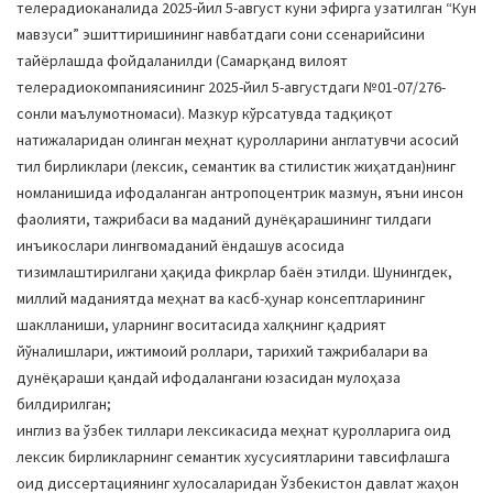
телерадиоканалида 2025-йил 5-август куни эфирга узатилган “Кун
мавзуси” эшиттиришининг навбатдаги сони ссенарийсини
тайёрлашда фойдаланилди (Самарқанд вилоят
телерадиокомпаниясининг 2025-йил 5-августдаги №01-07/276-
сонли маълумотномаси). Мазкур кўрсатувда тадқиқот
натижаларидан олинган меҳнат қуролларини англатувчи асосий
тил бирликлари (лексик, семантик ва стилистик жиҳатдан)нинг
номланишида ифодаланган антропоцентрик мазмун, яъни инсон
фаолияти, тажрибаси ва маданий дунёқарашининг тилдаги
инъикослари лингвомаданий ёндашув асосида
тизимлаштирилгани ҳақида фикрлар баён этилди. Шунингдек,
миллий маданиятда меҳнат ва касб-ҳунар консептларининг
шаклланиши, уларнинг воситасида халқнинг қадрият
йўналишлари, ижтимоий роллари, тарихий тажрибалари ва
дунёқараши қандай ифодалангани юзасидан мулоҳаза
билдирилган;
инглиз ва ўзбек тиллари лексикасида меҳнат қуролларига оид
лексик бирликларнинг семантик хусусиятларини тавсифлашга
оид диссертациянинг хулосаларидан Ўзбекистон давлат жаҳон