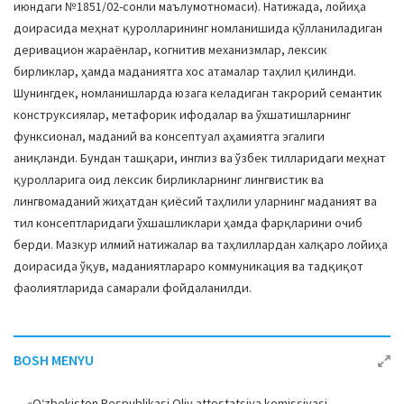
июндаги №1851/02-сонли маълумотномаси). Натижада, лойиҳа
доирасида меҳнат қуролларининг номланишида қўлланиладиган
деривацион жараёнлар, когнитив механизмлар, лексик
бирликлар, ҳамда маданиятга хос атамалар таҳлил қилинди.
Шунингдек, номланишларда юзага келадиган такрорий семантик
конструксиялар, метафорик ифодалар ва ўхшатишларнинг
функсионал, маданий ва консептуал аҳамиятга эгалиги
аниқланди. Бундан ташқари, инглиз ва ўзбек тилларидаги меҳнат
қуролларига оид лексик бирликларнинг лингвистик ва
лингвомаданий жиҳатдан қиёсий таҳлили уларнинг маданият ва
тил консептларидаги ўхшашликлари ҳамда фарқларини очиб
берди. Мазкур илмий натижалар ва таҳлиллардан халқаро лойиҳа
доирасида ўқув, маданиятлараро коммуникация ва тадқиқот
фаолиятларида самарали фойдаланилди.
BOSH MENYU
«O‘zbekiston Respublikasi Oliy attestatsiya komissiyasi