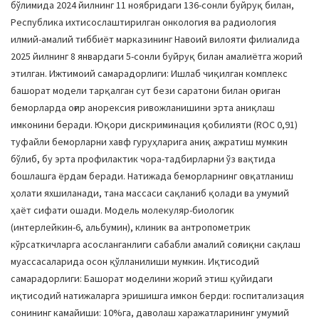
бўлимида 2024 йилнинг 11 ноябридаги 136-сонли буйруқ билан,
Республика ихтисослаштирилган онкология ва радиология
илмий-амалий тиббиёт марказининг Навоий вилояти филиалида
2025 йилнинг 8 январдаги 5-сонли буйруқ билан амалиётга жорий
этилган. Ижтимоий самарадорлиги: Ишлаб чиқилган комплекс
башорат модели тарқалган сут бези саратони билан оғриган
беморларда оғир анорексия ривожланишини эрта аниқлаш
имконини беради. Юқори дискриминация қобилияти (ROC 0,91)
туфайли беморларни хавф гуруҳларига аниқ ажратиш мумкин
бўлиб, бу эрта профилактик чора-тадбирларни ўз вақтида
бошлашга ёрдам беради. Натижада беморларнинг овқатланиш
ҳолати яхшиланади, тана массаси сақланиб қолади ва умумий
ҳаёт сифати ошади. Модель молекуляр-биологик
(интерлейкин-6, альбумин), клиник ва антропометрик
кўрсаткичларга асосланганлиги сабабли амалий соғлиқни сақлаш
муассасаларида осон қўлланилиши мумкин. Иқтисодий
самарадорлиги: Башорат моделини жорий этиш қуйидаги
иқтисодий натижаларга эришишга имкон берди: госпитализация
сонининг камайиши: 10%га, даволаш харажатларининг умумий