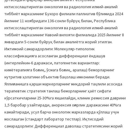
ихтисослаштирилган онкология ва радиология илмий-амалий
тиббиёт марказининг Бухоро филиали паллиатив бўлимида 2024
йилнинг 11 ноябридаги 136-сонли буйруқ билан, Республика
ихтисослаштирилган онкология ва радиология илмий-амалий
тиббиёт марказининг Навоий вилояти филиалида 2025 йилнинг 8
январдаги 5-сонли буйруқ билан амалиётга жорий этилган.
Ижтимоий самарадорлиги: Молекуляр-типологик
классификацияга асосланган дифференциал ёндашув
(интерлейкин-6 даражаси, патогенетик вариантлар:
кимётерапияга боғлиқ, ўсмага боғлиқ, аралаш) беморларнинг
нутритив ҳолатини объектив баҳолаш имконини беради.
Яллиғланишга қарши маркерларнинг миқдорий таҳлили асосида
терапевтик стратегия танлаш беморларнинг ҳаёт сифати
кўрсаткичларини 25-30%га яхшилайди, клиник ремиссия даврини
1,5 баробар узайтиради, анорексия оғирлик даражасини 40%га
камайтиради, усул барча онкологик марказларда қўллаш учун
мослашган (стандарт лаборатор тестлар). Иқтисодий
самарадорлиги: Дифференциал даволаш стратегиясини жорий