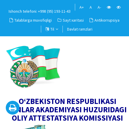
A+
A
A-
Ishonch telefoni: +998 (95) 193-11-43
Talablarga muvofiqligi
Sayt xaritasi
Antikorrupsiya
Til
Davlat ramzlari
O‘ZBEKISTON RESPUBLIKASI
FANLAR AKADEMIYASI HUZURIDAGI
OLIY ATTESTATSIYA KOMISSIYASI