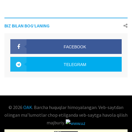
BIZ BILAN BOG‘LANING
FACEBOOK
OAK.UZ
TELEGRAM
OAK.UZ
© 2026
OAK
. Barcha huquqlar himoyalangan. Veb-saytdan
olingan maʼlumotlar chop etilganda veb-saytga havola qilish
majburiy.