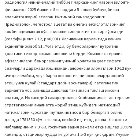
радиология илмий-амалий тиббиёт марказининг Навоий вилояти
филиалида 2025 йилнинг 8 январдаги 5-сонли буйруқ билан
амалиётга жорий этилган. Ижтимоий самарадорлиги:
Преднизолон, мегестрол ацетат ва омега-3 ёғ кислоталарининг
комбинацияланган қўлланилиши синергетик таъсир кўрсатди
(коэффициент 2,12, p<0,001). Яллиғланиш вариантида клиник
аҳамиятли жавоб 91,7%га етди, бу беморларнинг нутритив
ҳолатини тезкор тиклаш имконини берди. Комплекс терапия
афзалликлари: беморларнинг умумий ҳолати ва ҳаёт сифати
сезиларли даражада яхшиланди, анорексия аломатлари 10-12 кун
ичида камайди, усул барча онкологик шифохоналарда жорий
этиш учун қулай (стандарт дори воситалари), патогенетик
вариантга мос равишда даволаш тактикаси танлаш имкони
яратилди. Иқтисодий самарадорлик: Комбинацияланган терапия
стратегиясини амалиётга жорий этиш қуйидаги иқтисодий
натижаларни кўрсатди: мутлақ иқтисод бир беморга 3 ойлик
даврда 1781580 сўм тежалди, нисбий иқтисод давлат бюджети
маблағларининг 7,9%и, госпитализация режали ётқизишлар 10%га
камайди, стационар муддати: ўртача 1,5-2 кун қисқарди. Умумий