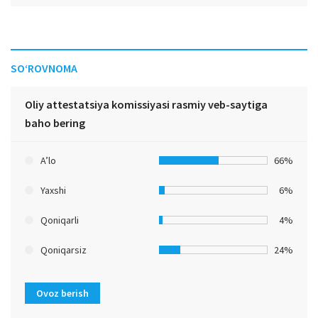
SO‘ROVNOMA
Oliy attestatsiya komissiyasi rasmiy veb-saytiga
baho bering
A’lo
66%
Yaxshi
6%
Qoniqarli
4%
Qoniqarsiz
24%
Ovoz berish