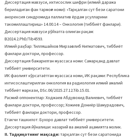
Диссертация мавзуси, ихтисослик шифри (илмий даража
a
бериладиган фан тармоғи номи): «Тарқалган сут бези саратони
t
анорексия синдромида паллиатив ёрдам усулларини
i
такомиллаштириш» 14.00.14 – Онкология (тиббиёт фанлари).
o
Диссертация мавзуси рўйхатга олинган рақам:
n
B2024.2.PhD/Tib4593.
Илмий раҳбар: Тилляшайхов Мирзағолиб Нигматович, тиббиёт
фанлари доктори, профессор.
Диссертация бажарилган муассаса номи: Самарқанд давлат
тиббиёт университети.
ИК фаолият кўрсатаётган муассаса номи, ИК рақами: Республика
ихтисослаштирилган онкология ва радиология илмий амалий
тиббиёт маркази, DSc.06/2025.27.12.Tib.15.01.
Расмий оппонентлар: Ходжаев Абдувохид Валиевич, тиббиёт
фанлари доктори, профессор; Хожиев Дониёр Шамурадович,
тиббиёт фанлари доктори, профессор.
Етакчи ташкилот: Бухоро давлат тиббиёт университети.
Диссертация йўналиши: назарий ва амалий аҳамиятга молик.
II. Тадқиқотнинг мақсади:
тарқалган сут бези саратонида