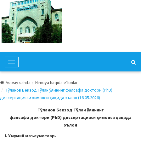
T
o
g
Asosiy sahifa
Himoya haqida e’lonlar
g
Тўланов Бекзод Тўлан ўғлининг фалсафа доктори (PhD)
l
диссертацияси ҳимояси ҳақида эълон (16.05.2026)
e
N
Тўланов Бекзод Тўлан ўғлининг
a
фалсафа доктори (PhD) диссертацияси ҳимояси ҳақида
v
эълон
i
I. Умумий маълумотлар.
g