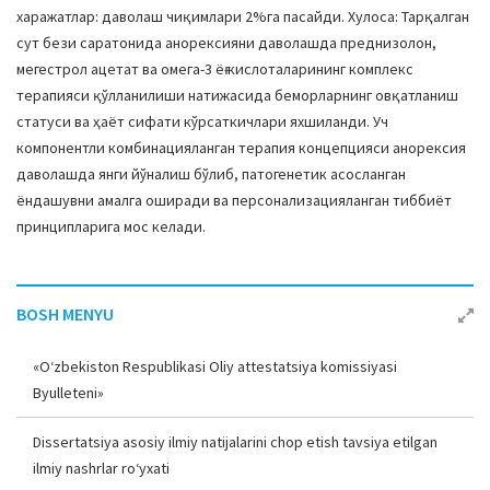
харажатлар: даволаш чиқимлари 2%га пасайди. Хулоса: Тарқалган
сут бези саратонида анорексияни даволашда преднизолон,
мегестрол ацетат ва омега-3 ёғ кислоталарининг комплекс
терапияси қўлланилиши натижасида беморларнинг овқатланиш
статуси ва ҳаёт сифати кўрсаткичлари яхшиланди. Уч
компонентли комбинацияланган терапия концепцияси анорексия
даволашда янги йўналиш бўлиб, патогенетик асосланган
ёндашувни амалга оширади ва персонализацияланган тиббиёт
принципларига мос келади.
BOSH MENYU
«O‘zbekiston Respublikasi Oliy attestatsiya komissiyasi
Byulleteni»
Dissertatsiya asosiy ilmiy natijalarini chop etish tavsiya etilgan
ilmiy nashrlar ro‘yxati