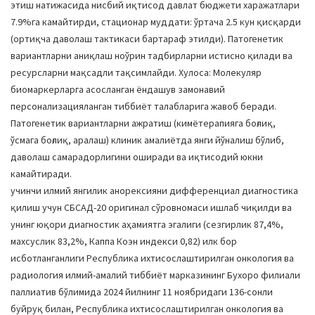
этиш натижасида нисбий иқтисод давлат бюджети харажатлари
7.9%га камайтирди, стационар муддати: ўртача 2.5 кун қисқарди
(ортиқча даволаш тактикаси бартараф этилди). Патогенетик
вариантларни аниқлаш ноўрин тадбирларни истисно қилади ва
ресурсларни мақсадли тақсимлайди. Хулоса: Молекуляр
биомаркерларга асосланган ёндашув замонавий
персонализацияланган тиббиёт талабларига жавоб беради.
Патогенетик вариантларни ажратиш (кимётерапияга боғлиқ,
ўсмага боғлиқ, аралаш) клиник амалиётда янги йўналиш бўлиб,
даволаш самарадорлигини оширади ва иқтисодий юкни
камайтиради.
учинчи илмий янгилик анорексияни дифференциал диагностика
қилиш учун СБСАД-20 оригинал сўровномаси ишлаб чиқилди ва
унинг юқори диагностик аҳамиятга эгалиги (сезгирлик 87,4%,
махсуслик 83,2%, Каппа Коэн индекси 0,82) илк бор
исботланганлиги Республика ихтисослаштирилган онкология ва
радиология илмий-амалий тиббиёт марказининг Бухоро филиали
паллиатив бўлимида 2024 йилнинг 11 ноябридаги 136-сонли
буйруқ билан, Республика ихтисослаштирилган онкология ва