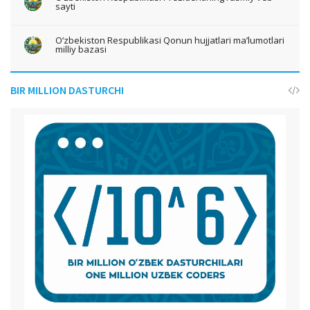
sayti
O‘zbekiston Respublikasi Qonun hujjatlari ma’lumotlari
milliy bazasi
BIR MILLION DASTURCHI