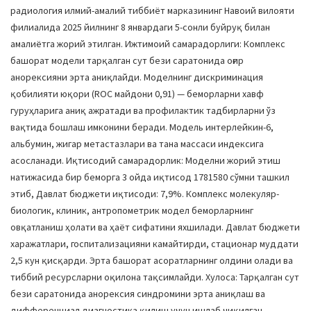
радиология илмий-амалий тиббиёт марказининг Навоий вилояти
филиалида 2025 йилнинг 8 январдаги 5-сонли буйруқ билан
амалиётга жорий этилган. Ижтимоий самарадорлиги: Комплекс
башорат модели тарқалган сут бези саратонида оғир
анорексияни эрта аниқлайди. Моделнинг дискриминация
қобилияти юқори (ROC майдони 0,91) — беморларни хавф
гуруҳларига аниқ ажратади ва профилактик тадбирларни ўз
вақтида бошлаш имконини беради. Модель интерлейкин-6,
альбумин, жигар метастазлари ва тана массаси индексига
асосланади. Иқтисодий самарадорлик: Моделни жорий этиш
натижасида бир беморга 3 ойда иқтисод 1781580 сўмни ташкил
этиб, Давлат бюджети иқтисоди: 7,9%. Комплекс молекуляр-
биологик, клиник, антропометрик модел беморларнинг
овқатланиш ҳолати ва ҳаёт сифатини яхшилади. Давлат бюджети
харажатлари, госпитализацияни камайтирди, стационар муддати
2,5 кун қисқарди. Эрта башорат асоратларнинг олдини олади ва
тиббий ресурсларни оқилона тақсимлайди. Хулоса: Тарқалган сут
бези саратонида анорексия синдромини эрта аниқлаш ва
дифференциал диагностика қилиш учун ишлаб чиқилган