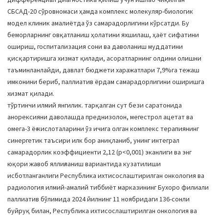
СБСАД-20 сўровномаси ҳамда комплекс молекуляр-биологик
модел клиник амалиётда ўз самарадорлигини кўрсатди. Бу
беморларнинг овқатланиш ҳолатини яхшилаш, ҳаёт сифатини
ошириш, госпитализация сони ва даволаниш муддатини
қисқартиришга хизмат қилади, асоратларнинг олдини олишни
таъминланлайди, давлат бюджети харажатлари 7,9%га тежаш
имконини бериб, паллиатив ёрдам самарадорлигини оширишга
хизмат қилади.
тўртинчи илмий янгилик. тарқалган сут бези саратонида
анорексияни даволашда преднизолон, мегестрол ацетат ва
омега-3 ёғ кислоталарини ўз ичига олган комплекс терапиянинг
синергетик таъсири илк бор аниқланиб, унинг интеграл
самарадорлик коэффициенти 2,12 (p<0,001) эканлиги ва энг
юқори жавоб яллиғланиш вариантида кузатилиши
исботланганлиги Республика ихтисослаштирилган онкология ва
радиология илмий-амалий тиббиёт марказининг Бухоро филиали
паллиатив бўлимида 2024 йилнинг 11 ноябридаги 136-сонли
буйруқ билан, Республика ихтисослаштирилган онкология ва