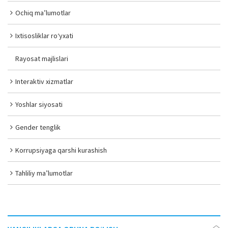
Ochiq ma’lumotlar
Ixtisosliklar ro‘yxati
Rayosat majlislari
Interaktiv xizmatlar
Yoshlar siyosati
Gender tenglik
Korrupsiyaga qarshi kurashish
Tahliliy ma’lumotlar