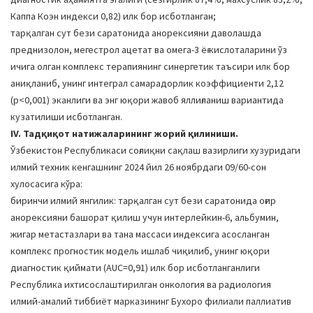
Каппа Коэн индекси 0,82) илк бор исботланган;
тарқалган сут бези саратонида анорексияни даволашда
преднизолон, мегестрол ацетат ва омега-3 ёғ кислоталарини ўз
ичига олган комплекс терапиянинг синергетик таъсири илк бор
аниқланиб, унинг интеграл самарадорлик коэффициенти 2,12
(p<0,001) эканлиги ва энг юқори жавоб яллиғланиш вариантида
кузатилиши исботланган.
IV. Тадқиқот натижаларининг жорий қилиниши.
Ўзбекистон Республикаси соғлиқни сақлаш вазирлиги хузуридаги
илмий техник кенгашнинг 2024 йил 26 ноябрдаги 09/60-сон
хулосасига кўра:
биринчи илмий янгилик: тарқалган сут бези саратонида оғир
анорексияни башорат қилиш учун интерлейкин-6, альбумин,
жигар метастазлари ва тана массаси индексига асосланган
комплекс прогностик модель ишлаб чиқилиб, унинг юқори
диагностик қиймати (AUC=0,91) илк бор исботланганлиги
Республика ихтисослаштирилган онкология ва радиология
илмий-амалий тиббиёт марказининг Бухоро филиали паллиатив