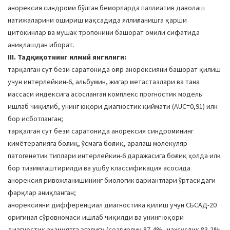
анорексия синдроми бўлган беморларда паллиатив даволаш
натижаларини ошириш мақсадида яллиғланишга қарши
цитокинлар ва мушак тропонини башорат омили сифатида
аниқлашдан иборат.
III. Тадқиқотнинг илмий янгилиги:
тарқалган сут бези саратонида оғир анорексияни башорат қилиш
учун интерлейкин-6, альбумин, жигар метастазлари ва тана
массаси индексига асосланган комплекс прогностик модель
ишлаб чиқилиб, унинг юқори диагностик қиймати (AUC=0,91) илк
бор исботланган;
тарқалган сут бези саратонида анорексия синдромининг
кимётерапияга боғлиқ, ўсмага боғлиқ, аралаш молекуляр-
патогенетик типлари интерлейкин-6 даражасига боғлиқ ҳолда илк
бор тизимлаштирилди ва ушбу классификация асосида
анорексия ривожланишининг биологик вариантлари ўртасидаги
фарқлар аниқланган;
анорексияни дифференциал диагностика қилиш учун СБСАД-20
оригинал сўровномаси ишлаб чиқилди ва унинг юқори
диагностик аҳамиятга эгалиги (сезгирлик 87,4%, махсуслик 83,2%,