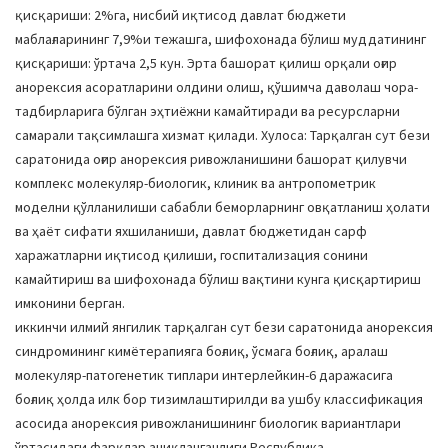
қисқариши: 2%га, нисбий иқтисод давлат бюджети
маблағларининг 7,9%и тежашга, шифохонада бўлиш муддатининг
қисқариши: ўртача 2,5 кун. Эрта башорат қилиш орқали оғир
анорексия асоратларини олдини олиш, қўшимча даволаш чора-
тадбирларига бўлган эҳтиёжни камайтиради ва ресурсларни
самарали тақсимлашга хизмат қилади. Хулоса: Тарқалган сут бези
саратонида оғир анорексия ривожланишини башорат қилувчи
комплекс молекуляр-биологик, клиник ва антропометрик
моделни қўлланилиши сабабли беморларнинг овқатланиш ҳолати
ва ҳаёт сифати яхшиланиши, давлат бюджетидан сарф
харажатларни иқтисод қилиши, госпитализация сонини
камайтириш ва шифохонада бўлиш вақтини кунга қисқартириш
имконини берган.
иккинчи илмий янгилик тарқалган сут бези саратонида анорексия
синдромининг кимётерапияга боғлиқ, ўсмага боғлиқ, аралаш
молекуляр-патогенетик типлари интерлейкин-6 даражасига
боғлиқ ҳолда илк бор тизимлаштирилди ва ушбу классификация
асосида анорексия ривожланишининг биологик вариантлари
ўртасидаги фарқлар аниқланганлиги Республика