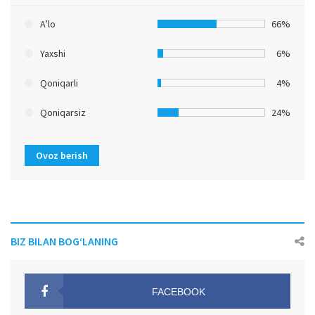
A’lo
66%
Yaxshi
6%
Qoniqarli
4%
Qoniqarsiz
24%
Ovoz berish
BIZ BILAN BOG‘LANING
FACEBOOK