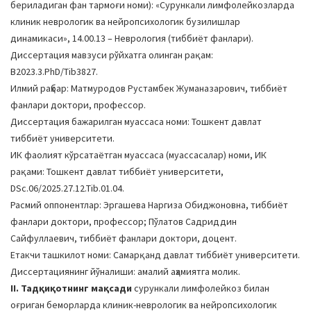
бериладиган фан тармоғи номи): «Сурункали лимфолейкозларда
a
клиник неврологик ва нейропсихологик бузилишлар
t
динамикаси», 14.00.13 – Неврология (тиббиёт фанлари).
i
Диссертация мавзуси рўйхатга олинган рақам:
o
B2023.3.PhD/Tib3827.
n
Илмий раҳбар: Матмуродов Рустамбек Жуманазарович, тиббиёт
фанлари доктори, профессор.
Диссертация бажарилган муассаса номи: Тошкент давлат
тиббиёт университети.
ИК фаолият кўрсатаётган муассаса (муассасалар) номи, ИК
рақами: Тошкент давлат тиббиёт университети,
DSc.06/2025.27.12.Tib.01.04.
Расмий оппонентлар: Эргашева Наргиза Обиджоновна, тиббиёт
фанлари доктори, профессор; Пўлатов Садриддин
Сайфуллаевич, тиббиёт фанлари доктори, доцент.
Етакчи ташкилот номи: Самарқанд давлат тиббиёт университети.
Диссертациянинг йўналиши: амалий аҳамиятга молик.
II. Тадқиқотнинг мақсади
cурункали лимфолейкоз билан
оғриган беморларда клиник-неврологик ва нейропсихологик