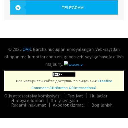
OAK.UZ
TELEGRAM
OAK.UZ
© 2026
OAK
. Barcha huquqlar himoyalangan. Veb-saytdan
olingan maʼlumotlar chop etilganda veb-saytga havola qilish
majburiy.
Все материалы сайта доступны по лицензии:
Creative
Commons Attribution 4.0 International
.
Oliy attestatsiya komissiyasi
Faoliyat
Hujjatlar
Himoya e’lonlari
Ilmiy kengash
Raqamli hukumat
Axborot xizmati
Bog‘lanish