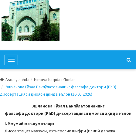
T
o
g
Asosiy sahifa
Himoya haqida e’lonlar
g
Эшчанова Гўзал Бакпўлатовнанинг фалсафа доктори (PhD)
l
диссертацияси ҳимояси ҳақида эълон (16.05.2026)
e
N
Эшчанова Гўзал Бакпўлатовнанинг
a
фалсафа доктори (PhD) диссертацияси ҳимояси ҳақида эълон
v
I. Умумий маълумотлар:
i
Диссертация мавзуси, ихтисослик шифри (илмий даража
g