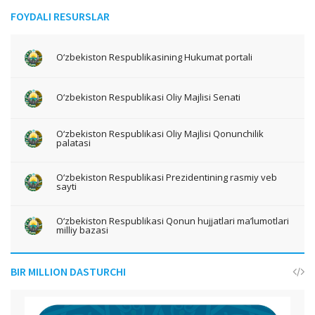
FOYDALI RESURSLAR
O‘zbekiston Respublikasining Hukumat portali
O‘zbekiston Respublikasi Oliy Majlisi Senati
O‘zbekiston Respublikasi Oliy Majlisi Qonunchilik
palatasi
O‘zbekiston Respublikasi Prezidentining rasmiy veb
sayti
O‘zbekiston Respublikasi Qonun hujjatlari ma’lumotlari
milliy bazasi
BIR MILLION DASTURCHI