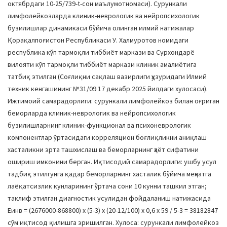
октябрдаги 10-25/739-t-сон маълумотномаси). Сурункали
лимфолейкозларда клиник-неврологик ва нейропсихологик
бузилишлар динамикаси бўйича олинган илмий натижалар
Қорақалпоғистон Республикаси У. Халмуротов номидаги
республика кўп тармоқли тиббиёт маркази ва Сурхондарё
вилояти кўп тармоқли тиббиёт маркази клиник амалиётига
татбиқ этилган (Соғлиқни сақлаш вазирлиги ҳузуридаги Илмий
техник кенгашининг №31/09 17 декабр 2025 йилдаги хулосаси).
Ижтимоий самарадорлиги: сурункали лимфолейкоз билан оғриган
беморларда клиник-неврологик ва нейропсихологик
бузилишларнинг клиник-функционал ва психоневрологик
компонентлар ўртасидаги корреляцион боғлиқликни аниқлаш
хасталикни эрта ташхислаш ва беморларнинг ҳаёт сифатини
ошириш имконини берган. Иқтисодий самарадорлиги: ушбу усул
тадбиқ этилгунга қадар беморларнинг хасталик бўйича меҳнатга
лаёқатсизлик кунларининг ўртача сони 10 кунни ташкил этган;
таклиф этилган диагностик усулидан фойдаланиш натижасида
Еинв = (2676000-868800) х (5-3) х (20-12/100) х 0,6 х 59 / 5-3 = 38182847
сўм иқтисод қилишга эришилган. Хулоса: сурункали лимфолейкоз