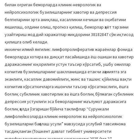
билан оғриган беморларда клиник-неврологик ва
нейропсихологик бузилишларнинг хавотир ва депрессия
белгиларини эрта аниқлаш, касалликни кечиши ва оқибатини
яхшилаш, олдини олиш, прогноз қилиш, беморлар ҳаёт тарзини
узайтириш моддий харажатлар миқдорини 38182847 сўм иқтисод
қилишга олиб келади.
иккинчи илмий янгилик: лимфопролифератив жараёнлар фонида
беморларда хотира ва диққат пасайишида ёш ошиши ва хавотир
даражасининг юқорилиги устун таъсир кўрсатиб, ушбу омиллар
когнитив бузилишларнинг шаклланишида етакчи аҳамиятга эга
эканлиги, касаллик давомийлиги, жинс ва ташхис қўйилиш вақти
когнитив кўрсаткичларга ишончли таъсир кўрсатмаслиги, ёшга
боғлиқ субклиник хавотирлик ва ёшга боғлиқ бўлмаган субклиник
депрессия устунлиги эса беморларнинг маълумот даражасига
боғлиқ ҳолда ўзгариши бўйича таклифлар “Сурункали
лимфолейкозларда клиник-неврологик ва нейропсихологик
бузилишларни баҳолаш усули” мавзусида услубий тавсиянома
тасдиқланган (Тошкент давлат тиббиёт университети
мувофиқлаштирувчи эксперт кенгашининг 2025 йил 27