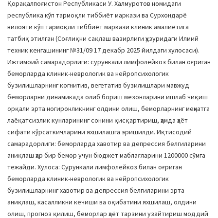
Қорақалпоғистон Республикаси У. Халмуротов номидаги
республика кўп тармоқли тиббиёт маркази ва Сурхондарё
вилояти кўп тармоқли тиббиёт маркази клиник амалиётига
татбиқ этилган (Соғлиқни сақлаш вазирлиги ҳузуридаги Илмий
техник кенгашининг №31/09 17 декабр 2025 йилдаги хулосаси).
Ижтимоий самарадорлиги: сурункали лимфолейкоз билан оғриган
беморларда клиник-неврологик ва нейропсихологик
бузилишларнинг когнитив, вегетатив бузилишлари мавжуд
беморларни динамикада олиб бориш мезонларини ишлаб чиқиш
орқали эрта ногиронликнинг олдини олиш, беморларнинг меҳнатга
лаёқатсизлик кунларининг сонини қисқартириш, ҳамда ҳаёт
сифати кўрсаткичларини яхшилашга эришилди. Иқтисодий
самарадорлиги: беморларда хавотир ва депрессия белгиларини
аниқлаш ҳар бир бемор учун бюджет маблағларини 1200000 сўмга
тежайди. Хулоса: Сурункали лимфолейкоз билан оғриган
беморларда клиник-неврологик ва нейропсихологик
бузилишларнинг хавотир ва депрессия белгиларини эрта
аниқлаш, касалликни кечиши ва оқибатини яхшилаш, олдини
олиш, прогноз қилиш, беморлар ҳаёт тарзини узайтириш моддий