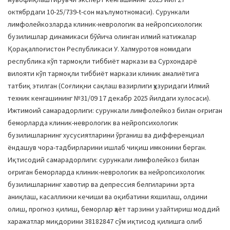
октябрдаги 10-25/739-t-сон маълумотномаси). Сурункали
лимфолейкозларда клиник-неврологик ва нейропсихологик
бузилишлар динамикаси бўйича олинган илмий натижалар
Қорақалпоғистон Республикаси У. Халмуротов номидаги
республика кўп тармоқли тиббиёт маркази ва Сурхондарё
вилояти кўп тармоқли тиббиёт маркази клиник амалиётига
татбиқ этилган (Соғлиқни сақлаш вазирлиги ҳузуридаги Илмий
техник кенгашининг №31/09 17 декабр 2025 йилдаги хулосаси).
Ижтимоий самарадорлиги: сурункали лимфолейкоз билан оғриган
беморларда клиник-неврологик ва нейропсихологик
бузилишларнинг хусусиятларини ўрганиш ва дифференциал
ёндашув чора-тадбирларини ишлаб чиқиш имконини берган.
Иқтисодий самарадорлиги: сурункали лимфолейкоз билан
оғриган беморларда клиник-неврологик ва нейропсихологик
бузилишларнинг хавотир ва депрессия белгиларини эрта
аниқлаш, касалликни кечиши ва оқибатини яхшилаш, олдини
олиш, прогноз қилиш, беморлар ҳаёт тарзини узайтириш моддий
харажатлар миқдорини 38182847 сўм иқтисод қилишга олиб