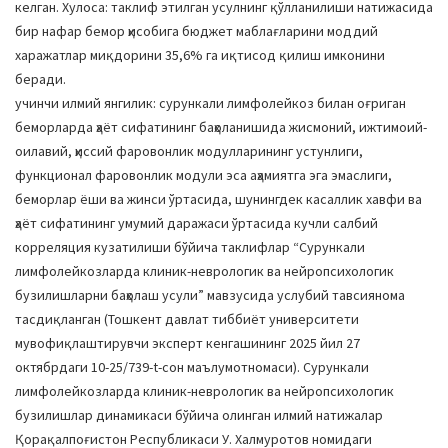
келган. Хулоса: таклиф этилган усулнинг қўлланилиши натижасида
бир нафар бемор ҳисобига бюджет маблағларини моддий
харажатлар миқдорини 35,6% га иқтисод қилиш имконини
беради.
учинчи илмий янгилик: сурункали лимфолейкоз билан оғриган
беморларда ҳаёт сифатининг баҳоланишида жисмоний, ижтимоий-
оилавий, ҳиссий фаровонлик модулларининг устунлиги,
функционал фаровонлик модули эса аҳамиятга эга эмаслиги,
беморлар ёши ва жинси ўртасида, шунингдек касаллик хавфи ва
ҳаёт сифатининг умумий даражаси ўртасида кучли салбий
корреляция кузатилиши бўйича таклифлар “Сурункали
лимфолейкозларда клиник-неврологик ва нейропсихологик
бузилишларни баҳолаш усули” мавзусида услубий тавсиянома
тасдиқланган (Тошкент давлат тиббиёт университети
мувофиқлаштирувчи эксперт кенгашининг 2025 йил 27
октябрдаги 10-25/739-t-сон маълумотномаси). Сурункали
лимфолейкозларда клиник-неврологик ва нейропсихологик
бузилишлар динамикаси бўйича олинган илмий натижалар
Қорақалпоғистон Республикаси У. Халмуротов номидаги