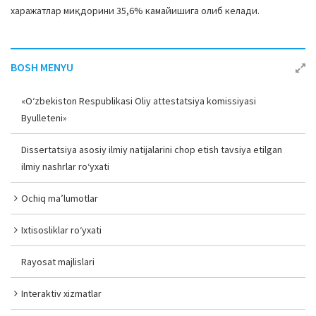
харажатлар миқдорини 35,6% камайишига олиб келади.
BOSH MENYU
«O‘zbekiston Respublikasi Oliy attestatsiya komissiyasi
Byulleteni»
Dissertatsiya asosiy ilmiy natijalarini chop etish tavsiya etilgan
ilmiy nashrlar ro‘yxati
Ochiq ma’lumotlar
Ixtisosliklar ro‘yxati
Rayosat majlislari
Interaktiv xizmatlar