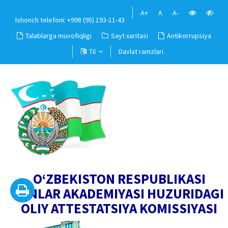
A+
A
A-
Ishonch telefoni: +998 (95) 193-11-43
Talablarga muvofiqligi
Sayt xaritasi
Antikorrupsiya
Til
Davlat ramzlari
O‘ZBEKISTON RESPUBLIKASI
FANLAR AKADEMIYASI HUZURIDAGI
OLIY ATTESTATSIYA KOMISSIYASI