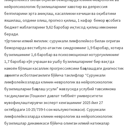
нейропсихологик бузилишларнинг хавотир ва депрессия
белгиларини эрта аниқлаш, касалликни кечиши ва оқибатини
яхшилаш, олдини олиш, прогноз қилиш, 1 нафар бемор ҳисобига
бюджет маблағларини 9,62 баробар иқтисод қилиш имконини
беради.
тўртинчи илмий янгилик: сурункали лимфолейкоз билан оғриган
беморларда вестибуло-атактик синдромнинг 1,9 баробар, хотира
бузилишининг 1,6 баробар ва психоэмоционал нотурғунликнинг
1,7 баробар кўп учраши ва ушбу бузилишларнинг бир вақтда
намоён бўлиши касаллик прогрессиясини баҳолашдаги диагностик
аҳамияти исботланганлиги бўйича таклифлар “Сурункали
лимфолейкозларда клиник-неврологик ва нейропсихологик
бузилишларни баҳолаш усули” мавзусида услубий тавсиянома
тасдиқланган (Тошкент давлат тиббиёт университети
мувофиқлаштирувчи эксперт кенгашининг 2025 йил 27
октябрдаги 10-25/739-t-сон маълумотномаси). Сурункали
лимфолейкозларда клиник-неврологик ва нейропсихологик
бузилишлар динамикаси бўйича олинган илмий натижалар