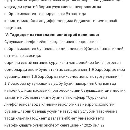
мақсадли кузатиб бориш учун клиник-неврологик ва
нейропсихологик текширувларга ўз вақтида
кечиктирилмайдиган дифференциал ёндашув тизими ишлаб
чиқилган.
IV. Тадқиқот натижаларининг жорий қилиниши:
Сурункали лимфолейкозларда клиник-неврологик ва
нейропсихологик бузилишлар динамикаси бўйича олинган илмий
натижалар асосида:
биринчи илмий янгилик: сурункали лимфолейкоз билан оғриган
беморларда вестибуло-атактик синдромнинг 1,9 баробар, хотира
бузилишининг 1,6 баробар ва психоэмоционал нотурғунликнинг
1,7 баробар кўп учраши ва ушбу бузилишларнинг бир вақтда
намоён бўлиши касаллик прогрессиясини баҳолашдаги диагностик
аҳамияти исботланганлиги бўйича таклифлар “Сурункали
лимфолейкозларда клиник-неврологик ва нейропсихологик
бузилишларни баҳолаш усули” мавзусида услубий тавсиянома
тасдиқланган (Тошкент давлат тиббиёт университети
мувофиқлаштирувчи эксперт кенгашининг 2025 йил 27