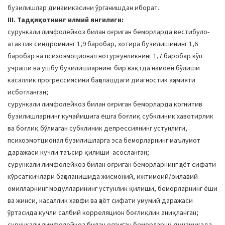
бузилишлар динамикасини ўрганишдан иборат.
III. Тадқиқотнинг илмий янгилиги:
сурункали лимфолейкоз билан оғриган беморларда вестибуло-
атактик синдромнинг 1,9 баробар, хотира бузилишининг 1,6
баробар ва психоэмоционал нотурғунликнинг 1,7 баробар кўп
учраши ва ушбу бузилишларнинг бир вақтда намоён бўлиши
касаллик прогрессиясини баҳолашдаги диагностик аҳамияти
исботланган;
сурункали лимфолейкоз билан оғриган беморларда когнитив
бузилишларнинг кучайишига ёшга боғлиқ субклиник хавотирлик
ва боғлиқ бўлмаган субклиник депрессиянинг устунлиги,
психоэмотционал бузилишларга эса беморларнинг маълумот
даражаси кучли таъсир қилиши асосланган;
сурункали лимфолейкоз билан оғриган беморларнинг ҳаёт сифати
кўрсаткичлари баҳоланишида жисмоний, ижтимоий/оилавий
омилларнинг модулларининг устунлик қилиши, беморларнинг ёши
ва жинси, касаллик хавфи ва ҳаёт сифати умумий даражаси
ўртасида кучли салбий корреляцион боғлиқлик аниқланган;
сурункали лимфолейкоз билан оғриган беморларни динамикада