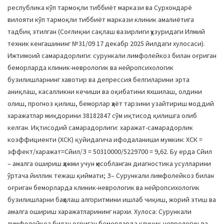
республика кўп тармоқли тиббиёт маркази ва Сурхондарё
вилояти кўп тармоқли тиббиёт маркази клиник амалиётига
тадбиқ этилган (Соғлиқни сақлаш вазирлиги ҳузуридаги Илмий
техник кенгашининг №31/09 17 декабр 2025 йилдаги хулосаси).
Ижтимоий самарадорлиги: сурункали лимфолейкоз билан оғриган
беморларда клиник-неврологик ва нейропсихологик
бузилишларнинг хавотир ва депрессия белгиларини эрта
аниқлаш, касалликни кечиши ва оқибатини яхшилаш, олдини
олиш, прогноз қилиш, беморлар ҳаёт тарзини узайтириш моддий
харажатлар миқдорини 38182847 сўм иқтисод қилишга олиб
келган. Иқтисодий самарадорлиги: харажат-самарадорлик
коэффициенти (ХСК) қуйидагича ифодаланиши мумкин: ХСК =
эффект/харажат=Cйил/З = 50310000/5229700 = 9,62. Бу ерда Cйил
– амалга ошириш ҳажми учун ҳисобланган диагностика усулларини
ўртача йиллик тежаш қиймати; З– Сурункали лимфолейкоз билан
оғриган беморларда клиник-неврологик ва нейропсихологик
бузилишларни баҳолаш алгоритмини ишлаб чиқиш, жорий этиш ва
амалга ошириш харажатларининг нархи. Хулоса: Сурункали
лимфолейкоз билан оғриган беморларда клиник-неврологик ва