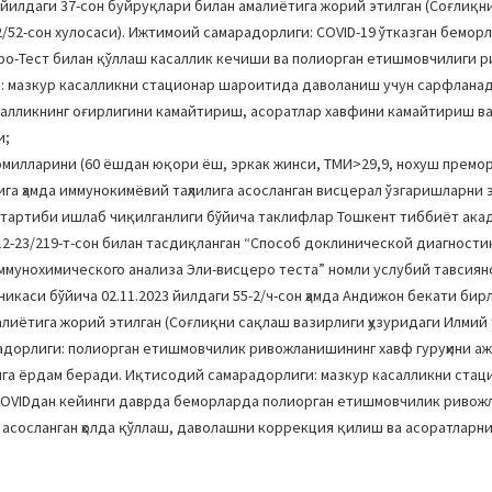
 йилдаги 37-сон буйруқлари билан амалиётига жорий этилган (Соғлиқн
2/52-сон хулосаси). Ижтимоий самарадорлиги: COVID-19 ўтказган бемор
ро-Тест билан қўллаш касаллик кечиши ва полиорган етишмовчилиги 
: мазкур касалликни стационар шароитида даволаниш учун сарфланад
салликнинг оғирлигини камайтириш, асоратлар хавфини камайтириш в
и;
милларини (60 ёшдан юқори ёш, эркак жинси, ТМИ>29,9, нохуш премо
га ҳамда иммунокимёвий таҳлилига асосланган висцерал ўзгаришларни
 тартиби ишлаб чиқилганлиги бўйича таклифлар Тошкент тиббиёт ака
2-23/219-т-сон билан тасдиқланган “Способ доклинической диагност
ммунохимического анализа Эли-висцеро теста” номли услубий тавсиян
каси бўйича 02.11.2023 йилдаги 55-2/ч-сон ҳамда Андижон бекати бир
алиётига жорий этилган (Соғлиқни сақлаш вазирлиги ҳузуридаги Илмий
арадорлиги: полиорган етишмовчилик ривожланишининг хавф гуруҳини 
га ёрдам беради. Иқтисодий самарадорлиги: мазкур касалликни стац
 COVIDдан кейинги даврда беморларда полиорган етишмовчилик ривож
 асосланган ҳолда қўллаш, даволашни коррекция қилиш ва асоратларн