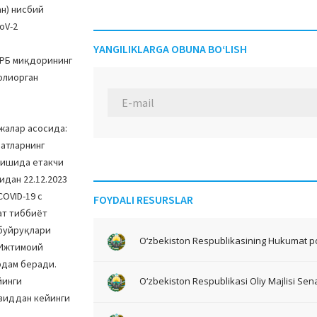
ан) нисбий
oV-2
YANGILIKLARGA OBUNA BO‘LISH
СРБ миқдорининг
олиорган
жалар асосида:
латларнинг
нишида етакчи
дан 22.12.2023
OVID-19 с
FOYDALI RESURSLAR
ат тиббиёт
 буйруқлари
O‘zbekiston Respublikasining Hukumat po
. Ижтимоий
рдам беради.
йинги
O‘zbekiston Respublikasi Oliy Majlisi Sena
овиддан кейинги