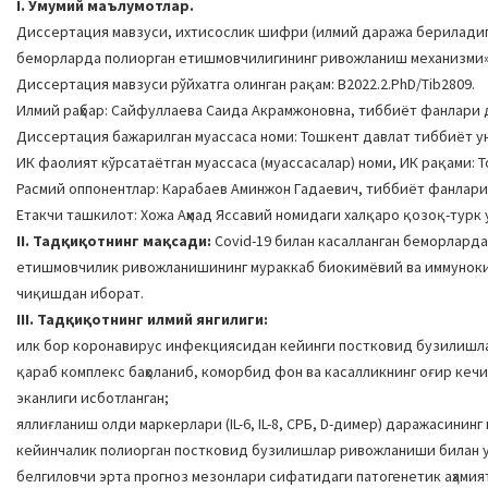
I. Умумий маълумотлар.
Диссертация мавзуси, ихтисослик шифри (илмий даража бериладига
беморларда полиорган етишмовчилигининг ривожланиш механизми», 
Диссертация мавзуси рўйхатга олинган рақам: В2022.2.PhD/Tib2809.
Илмий раҳбар: Сайфуллаева Саида Акрамжоновна, тиббиёт фанлари 
Диссертация бажарилган муассаса номи: Тошкент давлат тиббиёт у
ИК фаолият кўрсатаётган муассаса (муассасалар) номи, ИК рақами: То
Расмий оппонентлар: Карабаев Аминжон Гадаевич, тиббиёт фанлар
Етакчи ташкилот: Хожа Aҳмад Яссавий номидаги халқаро қозоқ-турк
II. Тадқиқотнинг мақсади:
Covid-19 билан касалланган беморлард
етишмовчилик ривожланишининг мураккаб биокимёвий ва иммуноки
чиқишдан иборат.
III. Тадқиқотнинг илмий янгилиги:
илк бор коронавирус инфекциясидан кейинги постковид бузилишла
қараб комплекс баҳоланиб, коморбид фон ва касалликнинг оғир к
эканлиги исботланган;
яллиғланиш олди маркерлари (IL-6, IL-8, СРБ, D-димер) даражасинин
кейинчалик полиорган постковид бузилишлар ривожланиши билан у
белгиловчи эрта прогноз мезонлари сифатидаги патогенетик аҳамия