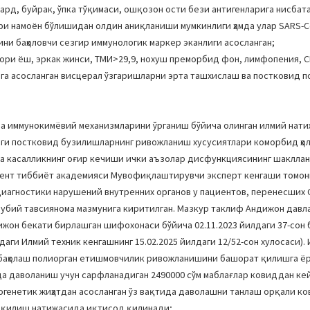
ард, буйрак, ўпка тўқимаси, ошқозон ости бези антигенларига нисбат
и намоён бўлишидан олдин аниқланиши мумкинлиги ҳамда улар SARS-C
и баҳоловчи сезгир иммунологик маркер эканлиги асосланган;
ри ёш, эркак жинси, ТМИ>29,9, нохуш преморбид фон, лимфопения, 
лига асосланган висцерал ўзгаришларни эрта ташхислаш ва постковид п
 иммунокимёвий механизмларини ўрганиш бўйича олинган илмий нати
нги постковид бузилишларнинг ривожланиш хусусиятлари коморбид ҳо
 ва касалликнинг оғир кечиши ички аъзолар дисфункциясининг шаклла
кент тиббиёт академияси Мувофиқлаштирувчи эксперт кенгаши томони
диагностики нарушений внутренних органов у пациентов, перенесших C
убий тавсиянома мазмунига киритилган. Мазкур таклиф Андижон давл
ндижон бекати бирлашган шифохонаси бўйича 02.11.2023 йилдаги 37-сон
даги Илмий техник кенгашнинг 15.02.2025 йилдаги 12/52-сон хулосаси)
 баҳолаш полиорган етишмовчилик ривожланишини башорат қилишга ё
а даволаниш учун сарфланадиган 2490000 сўм маблағлар ковиддан ке
генетик жиҳатдан асосланган ўз вақтида даволашни танлаш орқали к
я қилиш натижасида иқтисод қилинади;