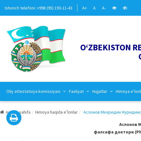
Ishonch telefoni: +998 (95) 193-11-43
A+
A
A-
O‘ZBEKISTON R
Oliy attestatsiya komissiyasi
Faoliyat
Hujjatlar
Himoya e’lonl
Asosiy sahifa
Himoya haqida e’lonlar
Аслонов Мехридин Нуридинови
Аслонов 
фалсафа доктори (PhD