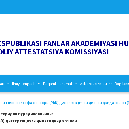
ESPUBLIKASI FANLAR AKADEMIYASI H
OLIY ATTESTATSIYA KOMISSIYASI
ari
Ilmiy kengash
Raqamli hukumat
Axborot xizmati
Bog‘lani
чнинг фалсафа доктори (PhD) диссертацияси ҳимояси ҳақида эълон (1
Мехридин Нуридиновичнинг
) диссертацияси ҳимояси ҳақида эълон