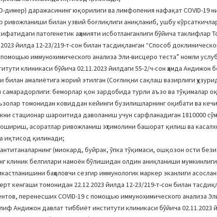
Б, D-димер) даражасининг юқорилиги ва лимфопения нафақат COVID-19 н
р ривожланиши билан узвий боғлиқлиги аниқланиб, ушбу кўрсаткичла
сифатидаги патогенетик аҳамияти исботланганлиги бўйича таклифлар 
023 йилда 12-23/219-т-сон билан тасдиқланган “Способ доклиническ
с помощью иммунохимического анализа Эли-висцеро теста” номли услу
тути клиникаси бўйича 02.11.2023 йилдаги 55-2/ч-сон ҳамда Андижон 
и билан амалиётига жорий этилган (Соғлиқни сақлаш вазирлиги ҳузури
ий самарадорлиги: беморлар қон зардобида турли аъзо ва тўқималар о
аъзолар томонидан ковиддан кейинги бузилишларнинг оқибати ва ке
икни стационар шароитида даволаниш учун сарфланадиган 1810000 сўм
 ошириш, асоратлар ривожланиш эҳтимолини башорат қилиш ва касалх
а иқтисод қилинади;
антитаналарнинг (миокард, буйрак, ўпка тўқимаси, ошқозон ости бези
г клиник белгилари намоён бўлишидан олдин аниқланиши мумкинлиги 
кастланишини баҳоловчи сезгир иммунологик маркер эканлиги асослан
 кенгаши томонидан 22.12.2023 йилда 12-23/219-т-сон билан тасдиқ
ентов, перенесших COVID-19 с помощью иммунохимического анализа Э
лиф Андижон давлат тиббиёт институти клиникаси бўйича 02.11.2023 й