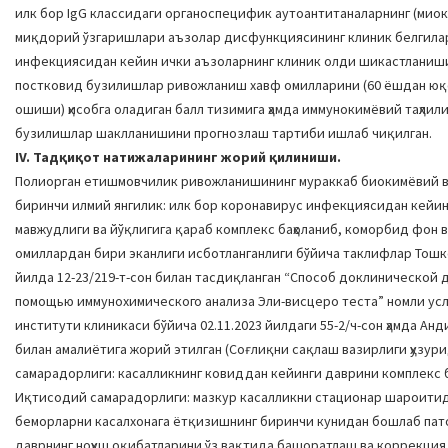
илк бор IgG классидаги органоспецифик аутоантитаналарнинг (миок
миқдорий ўзгаришлари аъзолар дисфункциясининг клиник белгилар
инфекциясидан кейин ички аъзоларнинг клиник олди шикастланишин
постковид бузилишлар ривожланиш хавф омилларини (60 ёшдан юқо
ошиши) ҳисобга оладиган балл тизимига ҳамда иммунокимёвий таҳли
бузилишлар шаклланишини прогнозлаш тартиби ишлаб чиқилган.
IV. Тадқиқот натижаларининг жорий қилиниши.
Полиорган етишмовчилик ривожланишининг мураккаб биокимёвий ва
биринчи илмий янгилик: илк бор коронавирус инфекциясидан кейи
мавжудлиги ва йўқлигига қараб комплекс баҳоланиб, коморбид фон
омиллардан бири эканлиги исботланганлиги бўйича таклифлар Тош
йилда 12-23/219-т-сон билан тасдиқланган “Способ доклинической 
помощью иммунохимического анализа Эли-висцеро теста” номли усл
институти клиникаси бўйича 02.11.2023 йилдаги 55-2/ч-сон ҳамда А
билан амалиётига жорий этилган (Соғлиқни сақлаш вазирлиги ҳузури
самарадорлиги: касалликнинг ковиддан кейинги даврини комплекс
Иқтисодий самарадорлиги: мазкур касалликни стационар шароитид
беморларни касалхонага ётқизишнинг биринчи кунидан бошлаб пато
даврнинг ноҳуш оқибатларини ўз вақтида башоратлаш ва коррекци