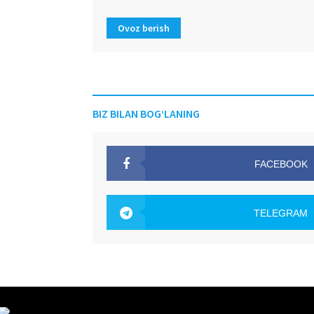
Ovoz berish
BIZ BILAN BOG‘LANING
FACEBOOK
OAK.UZ
TELEGRAM
OAK.UZ