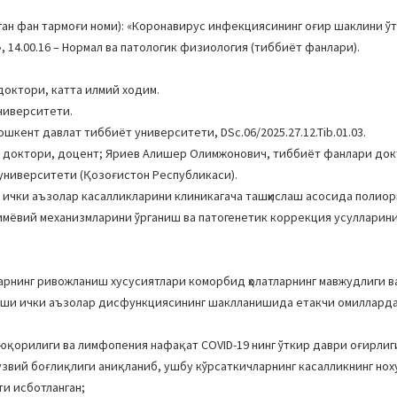
н фан тармоғи номи): «Коронавирус инфекциясининг оғир шаклини ўт
14.00.16 – Нормал ва патологик физиология (тиббиёт фанлари).
доктори, катта илмий ходим.
ниверситети.
шкент давлат тиббиёт университети, DSc.06/2025.27.12.Tib.01.03.
и доктори, доцент; Яриев Алишер Олимжонович, тиббиёт фанлари док
 университети (Қозоғистон Республикаси).
а ички аъзолар касалликларини клиникагача ташҳислаш асосида полиор
мёвий механизмларини ўрганиш ва патогенетик коррекция усулларин
рнинг ривожланиш хусусиятлари коморбид ҳолатларнинг мавжудлиги ва
ечиши ички аъзолар дисфункциясининг шаклланишида етакчи омиллард
г юқорилиги ва лимфопения нафақат COVID-19 нинг ўткир даври оғирлиг
звий боғлиқлиги аниқланиб, ушбу кўрсаткичларнинг касалликнинг но
ти исботланган;