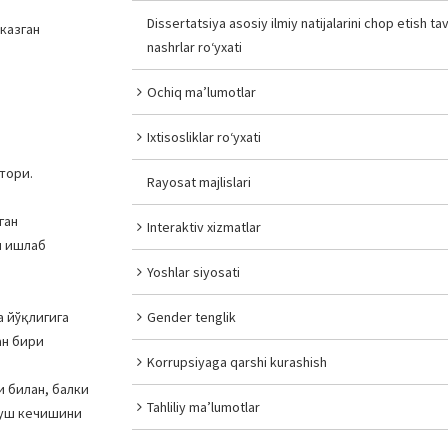
Dissertatsiya asosiy ilmiy natijalarini chop etish tav
казган
nashrlar ro‘yxati
Ochiq ma’lumotlar
Ixtisosliklar ro‘yxati
тори.
Rayosat majlislari
ган
Interaktiv xizmatlar
и ишлаб
Yoshlar siyosati
 йўқлигига
Gender tenglik
ан бири
Korrupsiyaga qarshi kurashish
и билан, балки
Tahliliy ma’lumotlar
хуш кечишини