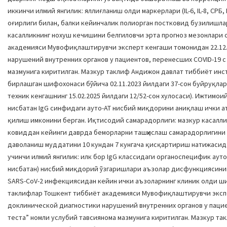
иккинчи илмий янгилик: яллиғланиш олди маркерлари (IL-6, IL-8, СР
оғирлиги билан, балки кейинчалик полиорган постковид бузилишла
касалликнинг нохуш кечишини белгиловчи эрта прогноз мезонлари 
академияси Мувофиқлаштирувчи эксперт кенгаши томонидан 22.12.2
нарушений внутренних органов у пациентов, перенесших COVID-19 
мазмунига киритилган. Мазкур таклиф Андижон давлат тиббиёт инсти
бирлашган шифохонаси бўйича 02.11.2023 йилдаги 37-сон буйруқлар
техник кенгашнинг 15.02.2025 йилдаги 12/52-сон хулосаси). Ижтимо
нисбатан IgG синфидаги ауто-АТ нисбий миқдорини аниқлаш ички 
қилиш имконини берган. Иқтисодий самарадорлиги: мазкур касалл
ковиддан кейинги даврда беморларни ташҳислаш самарадорлигини
даволаниш муддатини 10 кундан 7 кунгача қисқартириш натижасид
учинчи илмий янгилик: илк бор IgG классидаги органоспецифик ауто
нисбатан) нисбий миқдорий ўзгаришлари аъзолар дисфункциясинин
SARS-CoV-2 инфекциясидан кейин ички аъзоларнинг клиник олди ши
таклифлар Тошкент тиббиёт академияси Мувофиқлаштирувчи эксперт
доклинической диагностики нарушений внутренних органов у паци
теста” номли услубий тавсиянома мазмунига киритилган. Мазкур так