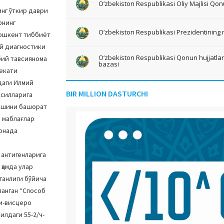
O‘zbekiston Respublikasi Oliy Majlisi Qon
инг ўткир даври
рнинг
O‘zbekiston Respublikasi Prezidentining 
Тошкент тиббиёт
ой диагностики
O‘zbekiston Respublikasi Qonun hujjatlari 
бий тавсиянома
bazasi
бекати
даги Илмий
BIR MILLION DASTURCHI
қсилларига
чишини башорат
 маблағлар
онада
 антигенларига
ҳамда улар
ганлиги бўйича
ланган “Способ
ли-висцеро
илдаги 55-2/ч-