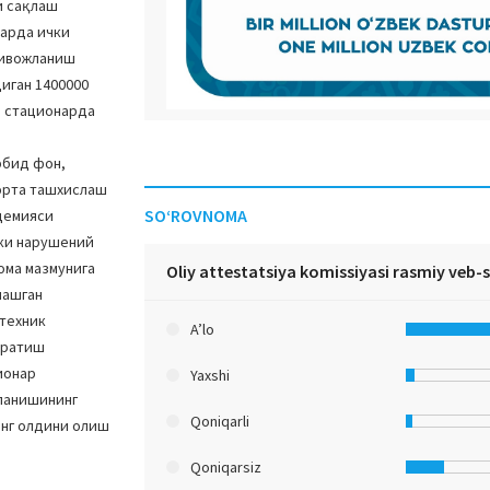
и сақлаш
ларда ички
ривожланиш
иган 1400000
а стационарда
рбид фон,
 эрта ташхислаш
SO‘ROVNOMA
демияси
ики нарушений
ома мазмунига
Oliy attestatsiya komissiyasi rasmiy veb-
лашган
 техник
A’lo
ажратиш
ионар
Yaxshi
ланишининг
Qoniqarli
инг олдини олиш
Qoniqarsiz