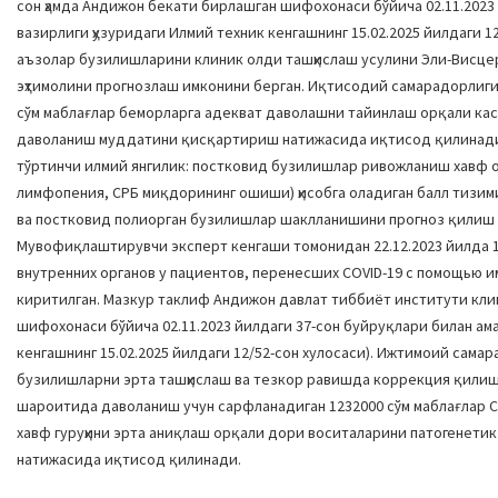
сон ҳамда Андижон бекати бирлашган шифохонаси бўйича 02.11.2023
вазирлиги ҳузуридаги Илмий техник кенгашнинг 15.02.2025 йилдаги 1
аъзолар бузилишларини клиник олди ташҳислаш усулини Эли-Висце
эҳтимолини прогнозлаш имконини берган. Иқтисодий самарадорлиги
сўм маблағлар беморларга адекват даволашни тайинлаш орқали ка
даволаниш муддатини қисқартириш натижасида иқтисод қилинад
тўртинчи илмий янгилик: постковид бузилишлар ривожланиш хавф о
лимфопения, СРБ миқдорининг ошиши) ҳисобга оладиган балл тизими
ва постковид полиорган бузилишлар шаклланишини прогноз қилиш
Мувофиқлаштирувчи эксперт кенгаши томонидан 22.12.2023 йилда 1
внутренних органов у пациентов, перенесших COVID-19 с помощью и
киритилган. Мазкур таклиф Андижон давлат тиббиёт институти клини
шифохонаси бўйича 02.11.2023 йилдаги 37-сон буйруқлари билан ам
кенгашнинг 15.02.2025 йилдаги 12/52-сон хулосаси). Ижтимоий сам
бузилишларни эрта ташҳислаш ва тезкор равишда коррекция қилиш
шароитида даволаниш учун сарфланадиган 1232000 сўм маблағлар
хавф гуруҳини эрта аниқлаш орқали дори воситаларини патогенетик
натижасида иқтисод қилинади.