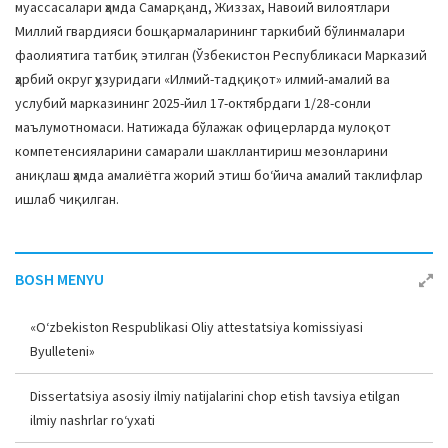
муассасалари ҳамда Самарқанд, Жиззах, Навоий вилоятлари
Миллий гвардияси бошқармаларининг таркибий бўлинмалари
фаолиятига татбиқ этилган (Ўзбекистон Республикаси Марказий
ҳарбий округ ҳузуридаги «Илмий-тадқиқот» илмий-амалий ва
услубий марказининг 2025-йил 17-октябрдаги 1/28-сонли
маълумотномаси. Натижада бўлажак офицерларда мулоқот
компетенсияларини самарали шакллантириш мезонларини
аниқлаш ҳамда амалиётга жорий этиш боʻйича амалий таклифлар
ишлаб чиқилган.
BOSH MENYU
«O‘zbekiston Respublikasi Oliy attestatsiya komissiyasi
Byulleteni»
Dissertatsiya asosiy ilmiy natijalarini chop etish tavsiya etilgan
ilmiy nashrlar ro‘yxati