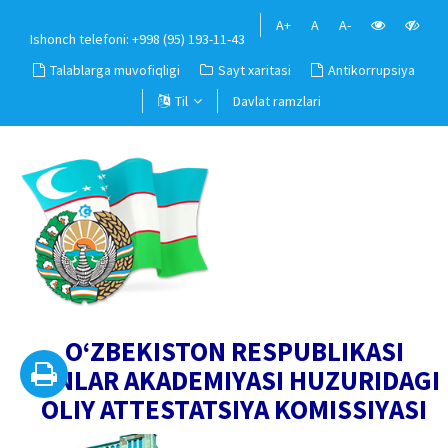
A+
A
A-
Ishonch telefoni: +998 (95) 193-11-43
Talablarga muvofiqligi
Sayt xaritasi
Antikorrupsiya
Til
Davlat ramzlari
O‘ZBEKISTON RESPUBLIKASI
FANLAR AKADEMIYASI HUZURIDAGI
OLIY ATTESTATSIYA KOMISSIYASI