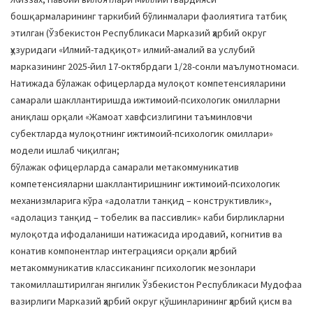
бошқармаларининг таркибий бўлинмалари фаолиятига татбиқ
этилган (Ўзбекистон Республикаси Марказий ҳарбий округ
ҳузуридаги «Илмий-тадқиқот» илмий-амалий ва услубий
марказининг 2025-йил 17-октябрдаги 1/28-сонли маълумотномаси.
Натижада бўлажак офицерларда мулоқот компетенсияларини
самарали шакллантиришда ижтимоий-психологик омилларни
аниқлаш орқали «Жамоат хавфсизлигини таъминловчи
субектларда мулоқотнинг ижтимоий-психологик омиллари»
модели ишлаб чиқилган;
бўлажак офицерларда самарали метакоммуникатив
компетенсияларни шакллантиришнинг ижтимоий-психологик
механизмларига кўра «адолатли танқид – конструктивлик»,
«адолациз танқид – тобелик ва пассивлик» каби бирликларни
мулоқотда ифодаланиши натижасида иродавий, когнитив ва
конатив компонентлар интеграцияси орқали ҳарбий
метакоммуникатив классиканинг психологик мезонлари
такомиллаштирилган янгилик Ўзбекистон Республикаси Мудофаа
вазирлиги Марказий ҳарбий округ қўшинларининг ҳарбий қисм ва