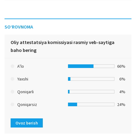
SO‘ROVNOMA
Oliy attestatsiya komissiyasi rasmiy veb-saytiga
baho bering
A’lo
66%
Yaxshi
6%
Qoniqarli
4%
Qoniqarsiz
24%
Ovoz berish