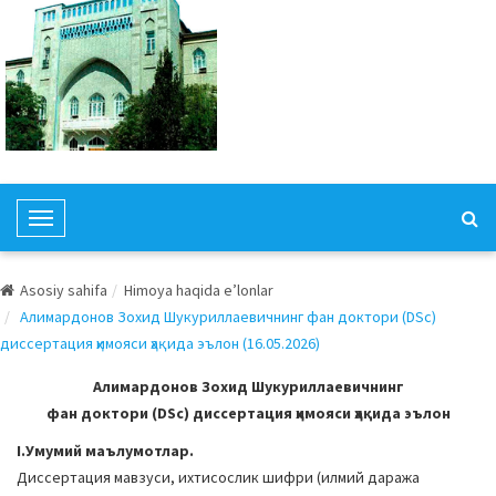
T
o
g
Asosiy sahifa
Himoya haqida e’lonlar
g
Алимардонов Зохид Шукуриллаевичнинг фан доктори (DSc)
l
диссертация ҳимояси ҳақида эълон (16.05.2026)
e
N
Алимардонов Зохид Шукуриллаевичнинг
a
фан доктори (DSc) диссертация ҳимояси ҳақида эълон
v
I.Умумий маълумотлар.
i
Диссертация мавзуси, ихтисослик шифри (илмий даража
g