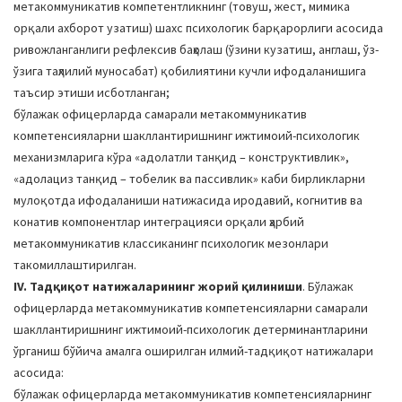
метакоммуникатив компетентликнинг (товуш, жест, мимика
орқали ахборот узатиш) шахс психологик барқарорлиги асосида
ривожланганлиги рефлексив баҳолаш (ўзини кузатиш, англаш, ўз-
ўзига таҳлилий муносабат) қобилиятини кучли ифодаланишига
таъсир этиши исботланган;
бўлажак офицерларда самарали метакоммуникатив
компетенсияларни шакллантиришнинг ижтимоий-психологик
механизмларига кўра «адолатли танқид – конструктивлик»,
«адолациз танқид – тобелик ва пассивлик» каби бирликларни
мулоқотда ифодаланиши натижасида иродавий, когнитив ва
конатив компонентлар интеграцияси орқали ҳарбий
метакоммуникатив классиканинг психологик мезонлари
такомиллаштирилган.
IV. Тадқиқот натижаларининг жорий қилиниши
. Бўлажак
офицерларда метакоммуникатив компетенсияларни самарали
шакллантиришнинг ижтимоий-психологик детерминантларини
ўрганиш бўйича амалга оширилган илмий-тадқиқот натижалари
асосида:
бўлажак офицерларда метакоммуникатив компетенсияларнинг