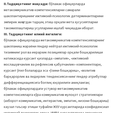
II.Тадқиқотнинг мақсади:
бўлажак офицерларда
метакоммуникатив компетенсияларни самарали
шакллантиришнинг ижтимоий-психологик детерминантларини
эмпирик жиҳатдан тадқиқ этиш орқали мета хусусиятларни
такомиллаштириш усулларини ишлаб чиқишдан иборат.
III. Тадқиқотнинг илмий янгилиги:
бўлажак офицерларда метакоммуникатив компетенсияларнинг
шаклланиш жараёни гендер нейтрал ижтимоий-психологик
тизимнинг рол ва иерархик позициялар орқали бошқарилиши
натижасида курсант қизларда «эмпатия», «ижтимоий
мослашувчанлик ва рефлексив қабулчанлик» компонентлари,
курсант ўғил болаларда эса «ўзини бошқариш», «волитив
барқарорлик ва лидерлик тенденсияси»нинг гендер атрибутлар
дифференциациясига боғлиқ юқорилиги аниқланган;
бўлажак офицерлардаги устувор метакоммуникатив
компетенсияларга кўра коммуникатив мулоқот стратегиялари
(ахборот-коммуникатив, интерактив, эмпатик, низони бошқариш)
каузал таъсир этиши туфайли ЖХУ курсантларида конфиденсиал
ижтимоий-психологик алоқа, ИИВА курсантларида эмоционал-