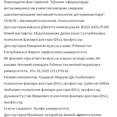
бериладиган фан тармоғи): “Бўлажак офицерларда
a
метакоммуникатив компетенсияларни самарали
t
шакллантиришнинг ижтимоий-психологик детерминантлари”.
i
19.00.05 – Ижтимоий психология. Этнопсихология.
o
Диссертация мавзуси рўйхатга олинган рақам: В2025.4.DSc/P269.
n
Илмий маслаҳатчи: Абдуллажанова Дилнозахон Султанбековна
психология фанлари доктори (DSc), профессор.
Диссертация бажарилган муассаса номи: Ўзбекистон
Республикаси Жамоат хавфсизлиги университети.
ИК фаолият кўрсатаётган муассаса (муассасалар) номи, ИК
рақами: Низомий номидаги Ўзбекистон миллий педагогика
университети, DSc.01/2025.2712.P.03.02.
Расмий оппонентлар: Қодиров Умарали Дўстқобилович
психология фанлари доктори (DSc), профессор, Ҳайитов Ойбек
Эшбоевич психология фанлари доктори (DSc), профессор,
Душанов Рустам Хўжанович психология фанлари доктори (DSc),
профессор
Етакчи ташкилот: Профи университети
Диссертация йўналиши: назарий ва амалий аҳамиятга молик.