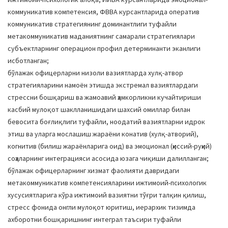
коммуникатив компетенсия, ФВВА курсантларида оператив
коммуникатив стратегиянинг доминантлиги туфайли
метакоммуникатив маданиятнинг самарали стратегиялари
субъектларнинг операцион профил детерминанти эканлиги
исботланган;
бўлажак офицерларни низоли вазиятларда хулқ-атвор
стратегияларини намоён этишда экстремал вазиятлардаги
стрессни бошқариш ва жамоавий ҳамкорликни кучайтириши
касбий мулоқот шаклланишидаги шахсий омиллар билан
бевосита боғлиқлиги туфайли, ноодатий вазиятларни идрок
этиш ва уларга мослашиш жараёни конатив (хулқ-атворий),
когнитив (билиш жараёнларига оид) ва эмоционал (ҳиссий-руҳий)
соҳаларнинг интеграцияси асосида юзага чиқиши далилланган;
бўлажак офицерларнинг хизмат фаолияти давридаги
метакоммуникатив компетенсияларини ижтимоий-психологик
хусусиятларига кўра ижтимоий вазиятни тўғри талқин қилиш,
стресс фонида онгли мулоқот юритиш, иерархик тизимда
ахборотни бошқаришнинг интеграл таъсири туфайли