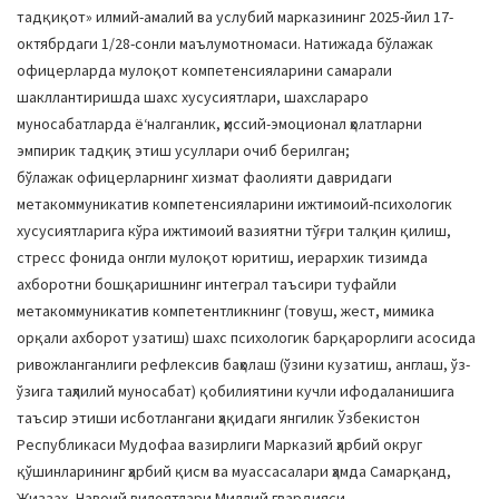
тадқиқот» илмий-амалий ва услубий марказининг 2025-йил 17-
октябрдаги 1/28-сонли маълумотномаси. Натижада бўлажак
офицерларда мулоқот компетенсияларини самарали
шакллантиришда шахс хусусиятлари, шахслараро
муносабатларда ёʻналганлик, ҳиссий-эмоционал ҳолатларни
эмпирик тадқиқ этиш усуллари очиб берилган;
бўлажак офицерларнинг хизмат фаолияти давридаги
метакоммуникатив компетенсияларини ижтимоий-психологик
хусусиятларига кўра ижтимоий вазиятни тўғри талқин қилиш,
стресс фонида онгли мулоқот юритиш, иерархик тизимда
ахборотни бошқаришнинг интеграл таъсири туфайли
метакоммуникатив компетентликнинг (товуш, жест, мимика
орқали ахборот узатиш) шахс психологик барқарорлиги асосида
ривожланганлиги рефлексив баҳолаш (ўзини кузатиш, англаш, ўз-
ўзига таҳлилий муносабат) қобилиятини кучли ифодаланишига
таъсир этиши исботлангани ҳақидаги янгилик Ўзбекистон
Республикаси Мудофаа вазирлиги Марказий ҳарбий округ
қўшинларининг ҳарбий қисм ва муассасалари ҳамда Самарқанд,
Жиззах, Навоий вилоятлари Миллий гвардияси