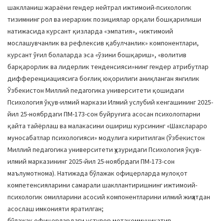
шаклланиш жараёни гендер нейтрал ижтимоий-психологик
тизимнинг рол ва иерархик позициялар орқали бошқарилиши
натижасида курсант қизларда «эмпатия», «ижтимоий
мослашувчанлик ва рефлексив қабулчанлик» компонентлари,
курсант ўғил болаларда эса «ўзини бошқариш», «волитив
барқарорлик ва лидерлик тенденсияси»нинг гендер атрибутлар
дифференциациясига боғлиқ юқорилиги аниқланган янгилик
Ўзбекистон Миллий педагогика университети қошидаги
Психология ўқув-илмий маркази Илмий услубий кенгашининг 2025-
йил 25-ноябрдаги ПМ-173-сон буйруғига асосан психологларни
қайта тайёрлаш ва малакасини ошириш курсининг «Шахслараро
муносабатлар психологияси» модулига киритилган (Ўзбекистон
Миллий педагогика университети ҳузуридаги Психология ўқув-
илмий марказининг 2025-йил 25-ноябрдаги ПМ-173-сон
маълумотнома). Натижада бўлажак офицерларда мулоқот
компетенсияларини самарали шакллантиришнинг ижтимоий-
психологик омилларини асосий компонентларини илмий жиҳатдан
асослаш имконияти яратилган;
бўлажак офицерлардаги устувор метакоммуникатив