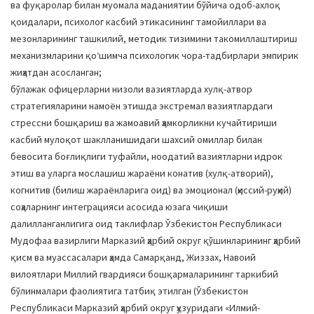
ва фуқаролар билан муомала маданиятии бўйича одоб-ахлоқ
қоидалари, психолог касбий этикасининг тамойиллари ва
мезонларининг ташкилий, методик тизимини такомиллаштириш
механизмларини қоʻшимча психологик чора-тадбирлари эмпирик
жиҳатдан асосланган;
бўлажак офицерларни низоли вазиятларда хулқ-атвор
стратегияларини намоён этишда экстремал вазиятлардаги
стрессни бошқариш ва жамоавий ҳамкорликни кучайтириши
касбий мулоқот шаклланишидаги шахсий омиллар билан
бевосита боғлиқлиги туфайли, ноодатий вазиятларни идрок
этиш ва уларга мослашиш жараёни конатив (хулқ-атворий),
когнитив (билиш жараёнларига оид) ва эмоционал (ҳиссий-руҳий)
соҳаларнинг интеграцияси асосида юзага чиқиши
далилланганлигига оид таклифлар Ўзбекистон Республикаси
Мудофаа вазирлиги Марказий ҳарбий округ қўшинларининг ҳарбий
қисм ва муассасалари ҳамда Самарқанд, Жиззах, Навоий
вилоятлари Миллий гвардияси бошқармаларининг таркибий
бўлинмалари фаолиятига татбиқ этилган (Ўзбекистон
Республикаси Марказий ҳарбий округ ҳузуридаги «Илмий-