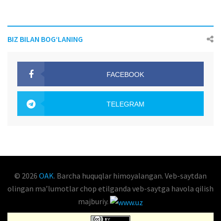
BIZ BILAN BOG‘LANING
FACEBOOK
OAK.UZ
TELEGRAM
OAK.UZ
© 2026
OAK
. Barcha huquqlar himoyalangan. Veb-saytdan
olingan maʼlumotlar chop etilganda veb-saytga havola qilish
majburiy.