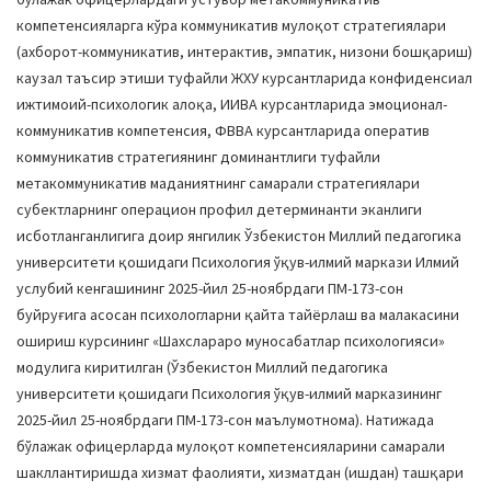
компетенсияларга кўра коммуникатив мулоқот стратегиялари
(ахборот-коммуникатив, интерактив, эмпатик, низони бошқариш)
каузал таъсир этиши туфайли ЖХУ курсантларида конфиденсиал
ижтимоий-психологик алоқа, ИИВА курсантларида эмоционал-
коммуникатив компетенсия, ФВВА курсантларида оператив
коммуникатив стратегиянинг доминантлиги туфайли
метакоммуникатив маданиятнинг самарали стратегиялари
субектларнинг операцион профил детерминанти эканлиги
исботланганлигига доир янгилик Ўзбекистон Миллий педагогика
университети қошидаги Психология ўқув-илмий маркази Илмий
услубий кенгашининг 2025-йил 25-ноябрдаги ПМ-173-сон
буйруғига асосан психологларни қайта тайёрлаш ва малакасини
ошириш курсининг «Шахслараро муносабатлар психологияси»
модулига киритилган (Ўзбекистон Миллий педагогика
университети қошидаги Психология ўқув-илмий марказининг
2025-йил 25-ноябрдаги ПМ-173-сон маълумотнома). Натижада
бўлажак офицерларда мулоқот компетенсияларини самарали
шакллантиришда хизмат фаолияти, хизматдан (ишдан) ташқари