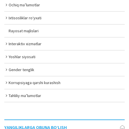
Ochiq ma’lumotlar
Ixtisosliklar ro‘yxati
Rayosat majlislari
Interaktiv xizmatlar
Yoshlar siyosati
Gender tenglik
Korrupsiyaga qarshi kurashish
Tahliliy ma’lumotlar
YANGILIKLARGA OBUNA BO‘LISH