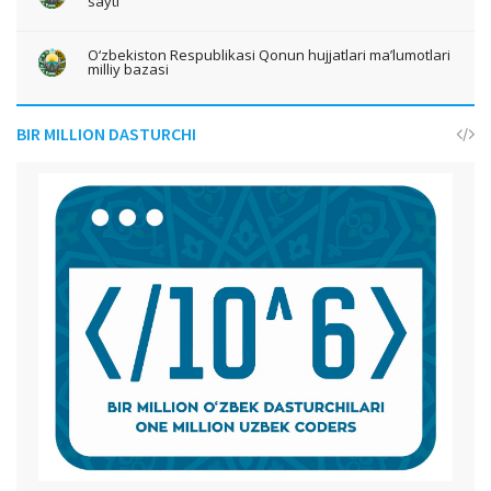
sayti
O‘zbekiston Respublikasi Qonun hujjatlari ma’lumotlari
milliy bazasi
BIR MILLION DASTURCHI