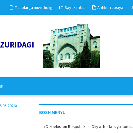
Talablarga muvofiqligi
Sayt xaritasi
Antikorrupsiya
UZURIDAGI
sh
.05.2026)
BOSH MENYU
«O‘zbekiston Respublikasi Oliy attestatsiya komiss