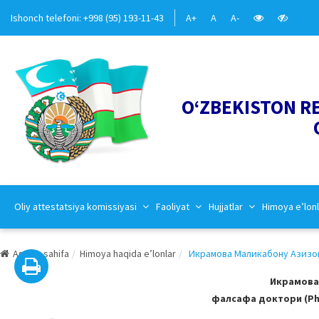
Ishonch telefoni: +998 (95) 193-11-43
A+
A
A-
O‘ZBEKISTON R
Oliy attestatsiya komissiyasi
Faoliyat
Hujjatlar
Himoya e’lonl
Asosiy sahifa
Himoya haqida e’lonlar
Икрамова Маликабону Азизовн
Икрамова
фалсафа доктори (PhD