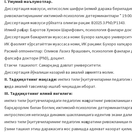
I. Умумий маълумотлар.
Диссертация мавзуси, ихтисослик шифри (илмий даража бериладиган
ривожлантиришнинг ижтимоий-психологик детерминантлари ” 19.00.
Диссертация мавзуси рўйхатга олинган рақам: В2025.3.PhD/P1343.
Илмий раҳбар: Баротов Хумоюн Шарифович, психология фанлари докт
Диссертация бажарилган муассаса номи: Бухоро халқаро университ
ИК фаолият кўрсатаётган муассаса номи, ИК рақами: Бухоро халқаро у
Расмий оппонентлар: Олимов Лазиз Ярашович, психология фанлари 
фалсафа доктори (PhD), доцент.
Етакчи ташкилот: Самарқанд давлат университети.
Диссертация йўналиши назарий ва амалий аҳамиятга молик.
II. Тадқиқотнинг мақсади:
инглиз тили ўқитувчиларини педагоги
ҳамда амалий тавсиялар ишлаб чиқишдан иборат.
III. Тадқиқотнинг илмий янгилиги:
инглиз тили ўқитувчиларидаги педагогик маҳоратнинг ривожланиши
барқарорлик билан боғлиқ ижтимоий-психологик детерминантларга
интроспексия негизида динамик шаклланишига идентив экани дали
инглиз тили ўқитувчиларининг педагогик маҳоратини ривожланиши п
ўзини ташкил этиш даражасига мос равишда адекват назорат қи