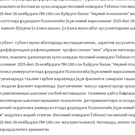
анлиги исботланган хулосалардан Низомий номидаги Ўзбекистон мил
25-йил 26-ноябрдаги ПМ-160-сон буйруғи билан “Умумий психология” м
ситетида ҳузуридаги Психологийа ўқув-илмий марказининг 2025-йил 2
 намоён бўлувчи ўз-ўзига ишонч, ўз-ўзига муносабат хусусиятларини 
 субект- субект муносабатларида мослашувчанлик, идентив хусусиятл
 дифференциал рефлекциянинг профессионал “мен” образи нигизида
ғлиқ эканлиги далилланган хулосалардан Низомий номидаги Ўзбекист
казининг 2025-йил 26-ноябрдаги ПМ-160-сон буйруғи билан “Умумий пси
огика университетида ҳузуридаги Психологийа ўқув-илмий марказининг
итувчиларида таълим-тарбия жараёнида ўқув фаолияти самарали ташки
ш модели фаолият жараёнида ўқитувчининг махсус идикаторлар орқал
ни ривожланиши шахснинг касбий-мотивацион тизимини қайта баҳолаш
тенсияларни шакллантиришнинг психологик детерминантлари асосида
ллий педагогика университетида ҳузуридаги Психологийа ўқув-илмий
ия” модулига жорий этилган. (Низомий номидаги Ўзбекистон миллий пе
25-йил 26-ноябрдаги ПМ-160-сон маълумотномаси). Натижада, инглиз т
марадорлигига эришилган.