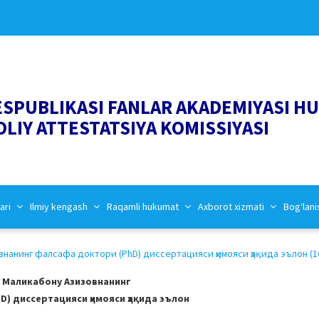
ESPUBLIKASI FANLAR AKADEMIYASI H
OLIY ATTESTATSIYA KOMISSIYASI
ari
Ilmiy kengash
Raqamli hukumat
Axborot xizmati
Bog‘lani
анинг фалсафа доктори (PhD) диссертацияси ҳимояси ҳақида эълон (16
 Маликабону Азизовнанинг
) диссертацияси ҳимояси ҳақида эълон