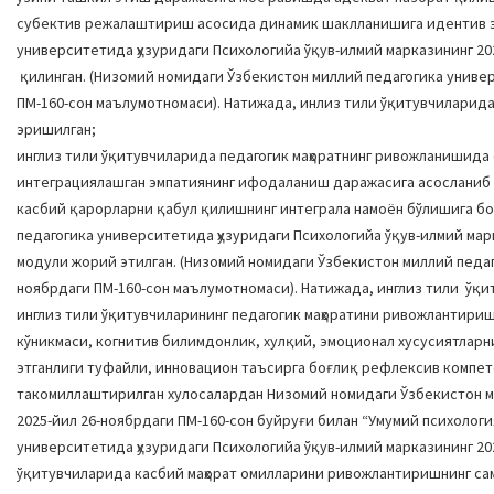
субектив режалаштириш асосида динамик шаклланишига идентив эк
университетида ҳузуридаги Психологийа ўқув-илмий марказининг 20
қилинган. (Низомий номидаги Ўзбекистон миллий педагогика универ
ПМ-160-сон маълумотномаси). Натижада, инлиз тили ўқитувчиларида
эришилган;
инглиз тили ўқитувчиларида педагогик маҳоратнинг ривожланишида
интеграциялашган эмпатиянинг ифодаланиш даражасига асосланиб
касбий қарорларни қабул қилишнинг интеграла намоён бўлишига бо
педагогика университетида ҳузуридаги Психологийа ўқув-илмий мар
модули жорий этилган. (Низомий номидаги Ўзбекистон миллий педаг
ноябрдаги ПМ-160-сон маълумотномаси). Натижада, инглиз тили ўқ
инглиз тили ўқитувчиларининг педагогик маҳоратини ривожлантири
кўникмаси, когнитив билимдонлик, хулқий, эмоционал хусусиятлар
этганлиги туфайли, инновацион таъсирга боғлиқ рефлексив компе
такомиллаштирилган хулосалардан Низомий номидаги Ўзбекистон ми
2025-йил 26-ноябрдаги ПМ-160-сон буйруғи билан “Умумий психолог
университетида ҳузуридаги Психологийа ўқув-илмий марказининг 20
ўқитувчиларида касбий маҳорат омилларини ривожлантиришнинг са