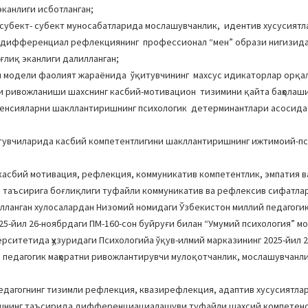
канлиги исботланган;
 субект- субект муносабатларида мослашувчанлик, идентив хусусиятл
 дифференциал рефлекциянинг профессионал “мен” образи нигизида
ғлиқ эканлиги далилланган;
ш модели фаолият жараёнида ўқитувчининг махсус идикаторлар орқал
ни ривожланиши шахснинг касбий-мотивацион тизимини қайта баҳолаш
тенсияларни шакллантиришнинг психологик детерминантлари асосида
тувчиларида касбий компетентлигини шакллантиришнинг ижтимоий-п
 касбий мотивация, рефлекция, коммуникатив компетентлик, эмпатия 
 таъсирига боғлиқлиги туфайли коммуникатив ва рефлексив сифатла
лланган хулосалардан Низомий номидаги Ўзбекистон миллий педагоги
25-йил 26-ноябрдаги ПМ-160-сон буйруғи билан “Умумий психология” м
рситетида ҳузуридаги Психологийа ўқув-илмий марказининг 2025-йил 
а педагогик маҳоратни ривожлантирувчи мулоқотчанлик, мослашувчанл
едагогнинг тизимли рефлекция, квазирефлекция, адаптив хусусиятлар
лишнинг таъсирида дифференциациалашуви туфайли шахсий компетен