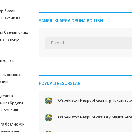
ар билан
 шахсий ва
YANGILIKLARGA OBUNA BO‘LISH
и баҳолай олиш
ига таъсир
сихологик
ва эмоционал
рнинг
FOYDALI RESURSLAR
ка
оделига
O‘zbekiston Respublikasining Hukumat po
26-ноябрдаги
ик омилини
O‘zbekiston Respublikasi Oliy Majlisi Sena
га боғлиқ ўз-
сияларнинг