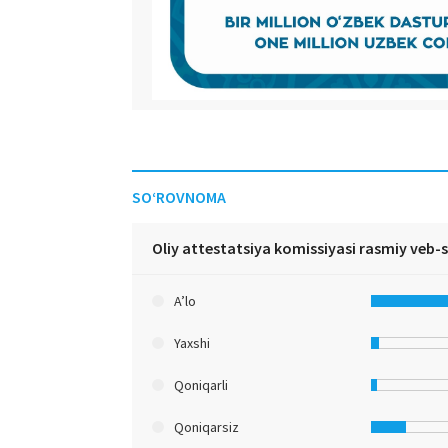
SO‘ROVNOMA
Oliy attestatsiya komissiyasi rasmiy veb-
A’lo
Yaxshi
Qoniqarli
Qoniqarsiz