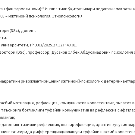
 фан тармоғи номи):“ Инглиз тили ўқитувчилари педагогик маҳоратин
05 – Ижтимоий психология. Этнопсихология
ори (DSc), доцент.
ети.
ниверситети, PhD.03/2025.27.12.Р.43.01.
доктори (DSc), профессор; Дўсанов Элбек Абдусамадович психология
к маҳоратини ривожлантиришнинг ижтимоий-психологик детерминантла
 касбий мотивация, рефлекция, коммуникатив компетентлик, эмпатия 
 таъсирига боғлиқлиги туфайли коммуникатив ва рефлексив сифатла
лланган;
едагогнинг тизимли рефлекция, квазирефлекция, адаптив хусусиятлар
лишнинг таъсирида дифференциациалашуви туфайли шахсий компетен