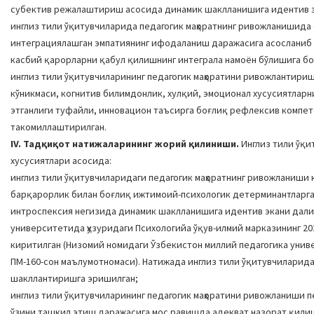
субектив режалаштириш асосида динамик шаклланишига идентив э
инглиз тили ўқитувчиларида педагогик маҳоратнинг ривожланишида
интеграциялашган эмпатиянинг ифодаланиш даражасига асосланиб
касбий қарорларни қабул қилишнинг интеграла намоён бўлишига бо
инглиз тили ўқитувчиларининг педагогик маҳоратини ривожлантири
кўникмаси, когнитив билимдонлик, хулқий, эмоционал хусусиятлар
этганлиги туфайли, инновацион таъсирга боғлиқ рефлексив компе
такомиллаштирилган.
IV. Тадқиқот натижаларининг жорий қилиниши.
Инглиз тили ўқи
хусусиятлари асосида:
инглиз тили ўқитувчиларидаги педагогик маҳоратнинг ривожланиши
барқарорлик билан боғлиқ ижтимоий-психологик детерминантларга
интроспексия негизида динамик шаклланишига идентив экани дали
университетида ҳузуридаги Психологийа ўқув-илмий марказининг 20
киритилган (Низомий номидаги Ўзбекистон миллий педагогика униве
ПМ-160-сон маълумотномаси). Натижада инглиз тили ўқитувчиларид
шакллантиришга эришилган;
инглиз тили ўқитувчиларининг педагогик маҳоратини ривожланиши п
ўзини ташкил этиш даражасига мос равишда адекват назорат қи