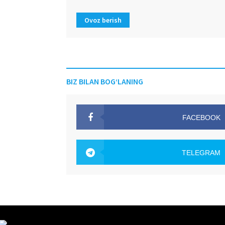
Ovoz berish
BIZ BILAN BOG‘LANING
FACEBOOK
OAK.UZ
TELEGRAM
OAK.UZ