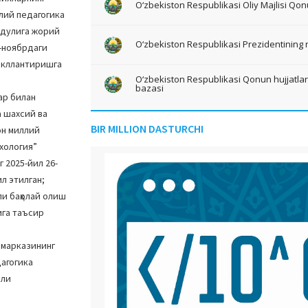
O‘zbekiston Respublikasi Oliy Majlisi Qon
лий педагогика
одулига жорий
O‘zbekiston Respublikasi Prezidentining 
6-ноябрдаги
шакллантиришга
O‘zbekiston Respublikasi Qonun hujjatlari 
bazasi
ар билан
 шахсий ва
BIR MILLION DASTURCHI
он миллий
хология”
 2025-йил 26-
л этилган;
и баҳолай олиш
ига таъсир
 марказининг
дагогика
или