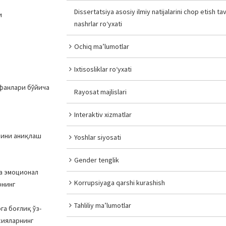
Dissertatsiya asosiy ilmiy natijalarini chop etish tav
и
nashrlar ro‘yxati
Ochiq ma’lumotlar
Ixtisosliklar ro‘yxati
 фанлари бўйича
Rayosat majlislari
Interaktiv xizmatlar
рини аниқлаш
Yoshlar siyosati
Gender tenglik
ва эмоционал
Korrupsiyaga qarshi kurashish
рнинг
Tahliliy ma’lumotlar
га боғлиқ ўз-
сияларнинг