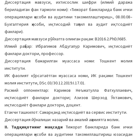
Диссертация мавзуси, ихтисослик шифри (илмий даража
a
бериладиган фан тармоғи номи): «Тижорат банкларида банк ички
t
операциялари ҳисоби ва аудитини такомиллаштириш», 08.00.08–
i
Бухгалтерия ҳисоби, иқтисодий таҳлил ва аудит иқтсодиёт
o
фанлари).
n
Диссертация мавзуси рўйхатга олинган рақам: В2016.2.PhD/I685.
Илмий раҳбар: Ибрагимов Абдугапур Каримович, иқтисодиёт
фанлари доктори, профессор.
Диссертация бажарилган муассаса номи: Тошкент молия
институти.
ИК фаолият кўрсатаётган муассаса номи, ИК рақами: Тошкент
молия институти, DSc.03/30.12.2019.I.17.01.
Расмий оппонентлар: Каримов Неъматулла Фатхуллаевич,
иқтисодиёт фанлари доктори; Азизов Шерзод Ўктамович,
иқтисодиёт фанлари доктори, доцент.
Етакчи ташкилот: Самарқанд иқтисодиёт ва сервис институти.
Диссертация йўналиши: назарий ва амалий аҳамиятга молик.
II. Тадқиқотнинг мақсади
Тижорат банкларида банк ички
операциялари ҳисоби ва аудитини такомиллаштириш юзасидан