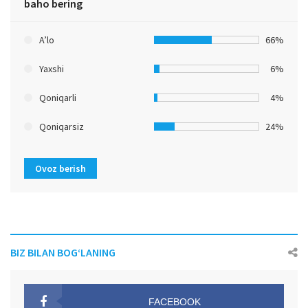
baho bering
A’lo
66%
Yaxshi
6%
Qoniqarli
4%
Qoniqarsiz
24%
Ovoz berish
BIZ BILAN BOG‘LANING
FACEBOOK