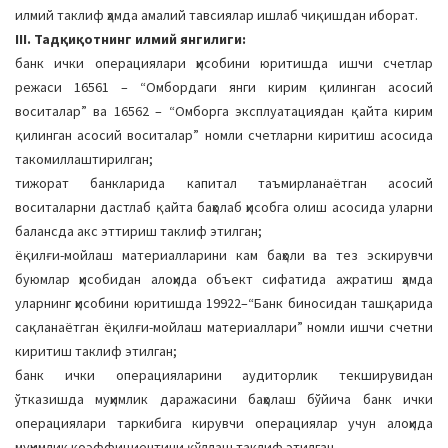
илмий таклиф ҳамда амалий тавсиялар ишлаб чиқишдан иборат.
III. Тадқиқотнинг илмий янгилиги:
банк ички операциялари ҳисобини юритишда ишчи счетлар
режаси 16561 – “Омбордаги янги кирим қилинган асосий
воситалар” ва 16562 – “Омборга эксплуатациядан қайта кирим
қилинган асосий воситалар” номли счетларни киритиш асосида
такомиллаштирилган;
тижорат банкларида капитал таъмирланаётган асосий
воситаларни дастлаб қайта баҳолаб ҳисобга олиш асосида уларни
балансда акс эттириш таклиф этилган;
ёқилғи-мойлаш материалларини кам баҳоли ва тез эскирувчи
буюмлар ҳисобидан алоҳида объект сифатида ажратиш ҳамда
уларнинг ҳисобини юритишда 19922–“Банк биносидан ташқарида
сақланаётган ёқилғи-мойлаш материаллари” номли ишчи счетни
киритиш таклиф этилган;
банк ички операцияларини аудиторлик текширувидан
ўтказишда муҳимлик даражасини баҳолаш бўйича банк ички
операциялари таркибига кирувчи операциялар учун алоҳида
муҳимлик коэффициентини қўллаш таклиф этилган.