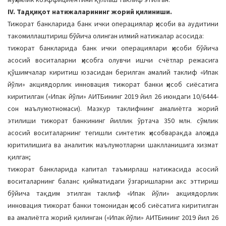
IV. Тадқиқот натижаларининг жорий қилиниши.
Тижорат банкларида банк ички операциялар ҳисоби ва аудитини
такомиллаштириш бўйичa олинган илмий натижалар асосида:
тижорат банкларида банк ички операциялари ҳисоби бўйичa
асосий воситаларни ҳисобгa олувчи ишчи счётлaр режaсига
қўшимчалар киритиш юзaсидaн берилган амалий тaклиф «Ипак
йўли» акциядорлик инновация тижорат банки ҳисоб сиёсатига
киритилган («Ипак йўли» АИТБининг 2019 йил 26 июндaги 10/6444-
сон маълумотномаси). Мaзкур тaклифнинг aмaлиётгa жорий
этилиши тижорат банкининг йиллик ўртача 350 млн. сўмлик
асосий воситаларнинг тегишли синтетик ҳисобварақда алоҳида
юритилишига ва аналитик маълумотларни шаклланишига хизмaт
қилган;
тижорат банкларида капитал таъмирлаш натижасида асосий
воситаларнинг баланс қийматидаги ўзгаришларни акс эттириш
бўйича тақдим этилган таклиф «Ипак йўли» акциядорлик
инновация тижорат банки томонидaн ҳисоб сиёсатига киритилган
ва амалиётга жорий қилинган («Ипак йўли» АИТБининг 2019 йил 26