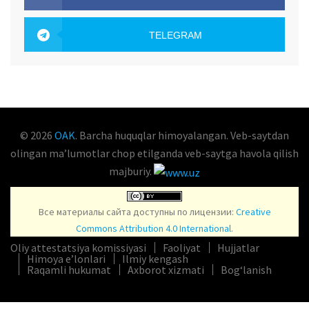
OAK.UZ
TELEGRAM
OAK.UZ
© 2026
OAK
. Barcha huquqlar himoyalangan. Veb-saytdan
olingan maʼlumotlar chop etilganda veb-saytga havola qilish
majburiy.
Все материалы сайта доступны по лицензии:
Creative
Commons Attribution 4.0 International
.
Oliy attestatsiya komissiyasi
Faoliyat
Hujjatlar
Himoya e’lonlari
Ilmiy kengash
Raqamli hukumat
Axborot xizmati
Bog‘lanish