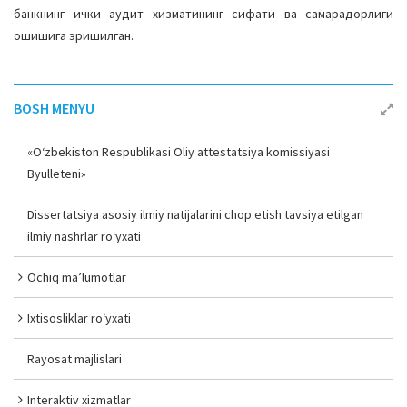
банкнинг ички аудит хизматининг сифати ва самарадорлиги
ошишига эришилган.
BOSH MENYU
«O‘zbekiston Respublikasi Oliy attestatsiya komissiyasi
Byulleteni»
Dissertatsiya asosiy ilmiy natijalarini chop etish tavsiya etilgan
ilmiy nashrlar ro‘yxati
Ochiq ma’lumotlar
Ixtisosliklar ro‘yxati
Rayosat majlislari
Interaktiv xizmatlar