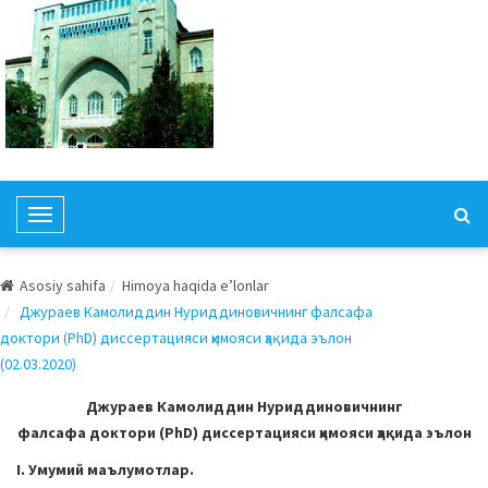
T
o
g
Asosiy sahifa
Himoya haqida e’lonlar
g
Джураев Камолиддин Нуриддиновичнинг фалсафа
l
доктори (PhD) диссертацияси ҳимояси ҳақида эълон
e
(02.03.2020)
N
a
Джураев Камолиддин Нуриддиновичнинг
v
фалсафа доктори (PhD) диссертацияси ҳимояси ҳақида эълон
i
I. Умумий маълумотлар.
g