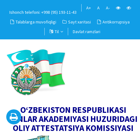
A+
A
A-
Ishonch telefoni: +998 (95) 193-11-43
Talablarga muvofiqligi
Sayt xaritasi
Antikorrupsiya
Til
Davlat ramzlari
O‘ZBEKISTON RESPUBLIKASI
FANLAR AKADEMIYASI HUZURIDAGI
OLIY ATTESTATSIYA KOMISSIYASI