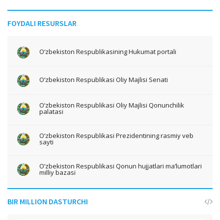
FOYDALI RESURSLAR
O‘zbekiston Respublikasining Hukumat portali
O‘zbekiston Respublikasi Oliy Majlisi Senati
O‘zbekiston Respublikasi Oliy Majlisi Qonunchilik
palatasi
O‘zbekiston Respublikasi Prezidentining rasmiy veb
sayti
O‘zbekiston Respublikasi Qonun hujjatlari ma’lumotlari
milliy bazasi
BIR MILLION DASTURCHI