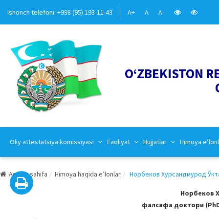
Ishonch telefoni: +998 (95) 193-11-43
A+
A
A-
O‘ZBEKISTON R
Oliy attestatsiya komissiyasi
Faoliyat
Hujjatlar
Himoya e’lonl
Asosiy sahifa
Himoya haqida e’lonlar
Норбеков Хурсандмурод Ўктам
Норбеков Х
фалсафа доктори (PhD