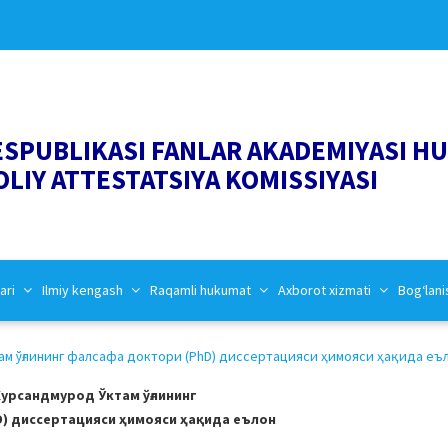
ESPUBLIKASI FANLAR AKADEMIYASI H
OLIY ATTESTATSIYA KOMISSIYASI
ari
Ilmiy kengash
Raqamli hukumat
Axborot xizmati
Bog‘lani
 ўғлининг фалсафа доктори (PhD) диссертацияси ҳимояси ҳақида еъло
урсандмурод Ўктам ўғлининг
) диссертацияси ҳимояси ҳақида еълон