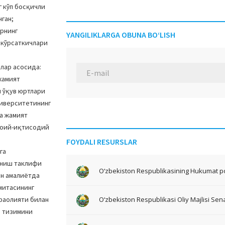
 кўп босқичли
ган;
рнинг
YANGILIKLARGA OBUNA BO‘LISH
 кўрсаткичлари
лар асосида:
жамият
 ўқув юртлари
ниверситетининг
а жамият
моий-иқтисодий
FOYDALI RESURSLAR
га
аниш таклифи
O‘zbekiston Respublikasining Hukumat po
ан амалиётда
митасининг
 фаолияти билан
O‘zbekiston Respublikasi Oliy Majlisi Sena
ш тизимини