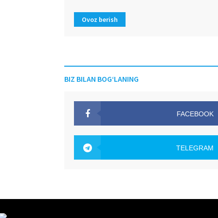
Ovoz berish
BIZ BILAN BOG‘LANING
FACEBOOK
OAK.UZ
TELEGRAM
OAK.UZ