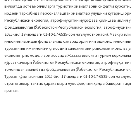
вилоятда истеъмолчиларга туристик хизматларни сифатли кўрсати
модели таркибида персоналлашган хизматлар улушини кўтариш ор
Республикаси екология, атроф-муҳитни муҳофаза қилиш ва иқлим 
фойдаланилган (Ўзбекистон Республикаси екология, атроф-муҳитни
2025-йил 17-июлдаги 01-10-17-6525-сон маълумотномаси). Мазкур 
имкониятларидан фойдаланиш самарадорлигини ошириш имконини
туризмнинг ижтимоий-иқтисодий салоҳиятини ривожлантириш ва у
економетрик моделлари асосида Жиззах вилояти туризм корхонала
кўрсаткичлари Ўзбекистон Республикаси екология, атроф-муҳитни 
томонидан амалиётда фойдаланилган (Ўзбекистон Республикаси ек
Туризм қўмитасининг 2025-йил 17-июлдаги 01-10-17-6525-сон маълу
стратегиялар тактик ҳаракатлари мувофиқлиги ҳамда башорат таҳ
яратган.