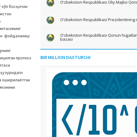
O‘zbekiston Respublikasi Oliy Majlisi Qon
 кўп босқичли
кистон
O‘zbekiston Respublikasi Prezidentining 
а
митасининг
O‘zbekiston Respublikasi Qonun hujjatlari 
дан фойдаланиш
bazasi
рнинг
BIR MILLION DASTURCHI
иқилган прогноз
итаси
 ҳузуридаги
га оширилаётган
мконини