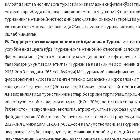
вилоятда истеъмолчиларга туристик хизматларни сифатли кўрсати
модели таркибида персоналлашган хизматлар улушини кўтариш орқ
туризмнинг ижтимоий-иқтисодий салоҳиятини ривожлантириш ва у
економетрик моделлари асосида Жиззах вилояти туризм корхонала
ишлаб чиқилган.
IV. Тадқиқот натижаларининг жорий қилиниши.
Туризмнинг ижт
услубий ёндашувга кўра “туризмнинг ижтимоий-иқтисодий салоҳия
фаровонлигига кўрсата оладиган таъсир даражасини ифодаловчи 
талабалари учун тавсия етилган “Туризм ва маданий мерос” номли
2025-йил 3-июлдаги 265-сон буйруғи) Мазкур илмий таклифнинг ам
фаровонлигига кўрсата оладиган таъсир даражасини ифодаловчи 
салоҳияти” тушунчаси бўйича назарий билимларни кенгайтириш им
Жиззах вилоятида туристик хизматлар бозорини тартиблаштиришни
инфратузилма обектларини ошириш (ИО = 30%), логистика сифатин
Ўзбекистон Республикаси екология, атроф-муҳитни муҳофаза қили
фойдаланилган (Ўзбекистон Республикаси екология, атроф-муҳитни
2025-йил 17-июлдаги 01-10-17-6525-сон маълумотномаси). Мазкур 
шуғулланувчи субектлар учун туризмнинг ижтимоий-иқтисодий са
шакллантириш механизмларини амалга ошириш ишларида фойдала