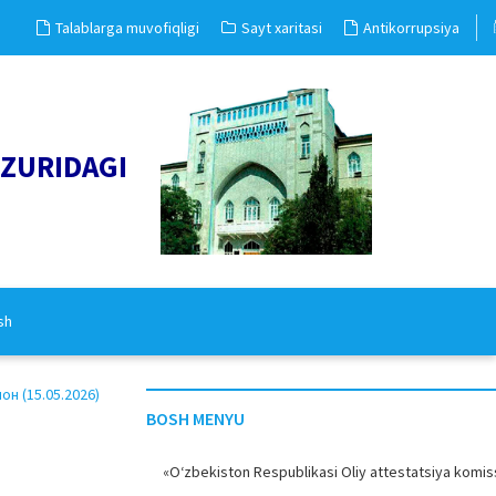
Talablarga muvofiqligi
Sayt xaritasi
Antikorrupsiya
UZURIDAGI
sh
н (15.05.2026)
BOSH MENYU
«O‘zbekiston Respublikasi Oliy attestatsiya komiss