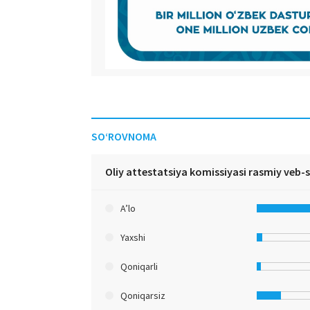
SO‘ROVNOMA
Oliy attestatsiya komissiyasi rasmiy veb-
A’lo
Yaxshi
Qoniqarli
Qoniqarsiz