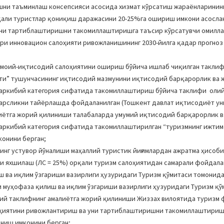
шни таъминлаш консепсияси асосида хизмат кўрсатиш жараёнларининг
али туристлар қониқиш даражасини 20-25%га ошириш имкони асослан
ни тартиблаштиришни такомиллаштиришга таъсир кўрсатувчи омилла
ри инновацион салоҳияти ривожланишининг 2030-йилга қадар прогноз
имоий-иқтисодий салоҳиятини ошириш бўйича ишлаб чиқилган таклиф
ти” тушунчасининг иқтисодий мазмунини иқтисодий барқарорлик ва 
таркибий категория сифатида такомиллаштириш бўйича таклифи олий
 дарсликни тайёрлашда фойдаланилган (Тошкент давлат иқтисодиёт у
алиётга жорий қилиниши талабаларда умумий иқтисодий барқарорлик в
таркибий категория сифатида такомиллаштирилган “туризмнинг ижти
конини берган;
нг устувор йўналиши маҳаллий туристик йиғимлардан ажратма ҳисоби
и яхшилаш (ЛС = 25%) орқали туризм салоҳиятидан самарали фойдал
ш ва иқлим ўзгариши вазирлиги ҳузуридаги Туризм қўмитаси томонид
 муҳофаза қилиш ва иқлим ўзгариши вазирлиги ҳузуридаги Туризм қў
илмий таклифнинг амалиётга жорий қилиниши Жиззах вилоятида туризм
лоҳиятини ривожлантириш ва уни тартиблаштиришни такомиллаштири
ниш имконини берган;