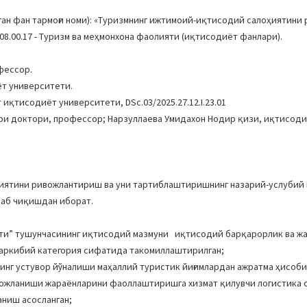
ан фан тармоғи номи): «Туризмнинг ижтимоий-иқтисодий салоҳиятин
.00.17 - Туризм ва меҳмонхона фаолияти (иқтисодиёт фанлари).
фессор.
ёт университети.
иқтисодиёт университети, DSc.03/2025.27.12.I.23.01
ари доктори, профессор; Нарзуллаева Умидахон Нодир қизи, иқтисод
иятини ривожлантириш ва уни тартиблаштиришнинг назарий-услубий 
аб чиқишдан иборат.
яти” тушунчасининг иқтисодий мазмуни иқтисодий барқарорлик ва ж
таркибий категория сифатида такомиллаштирилган;
нг устувор йўналиши маҳаллий туристик йиғимлардан ажратма ҳисоби
вожланиши жараёнларини фаоллаштиришга хизмат қилувчи логистика
аниш асосланган;