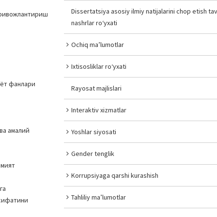
Dissertatsiya asosiy ilmiy natijalarini chop etish tav
и ривожлантириш
nashrlar ro‘yxati
Ochiq ma’lumotlar
Ixtisosliklar ro‘yxati
иёт фанлари
Rayosat majlislari
Interaktiv xizmatlar
ва амалий
Yoshlar siyosati
Gender tenglik
амият
Korrupsiyaga qarshi kurashish
га
Tahliliy ma’lumotlar
 сифатини