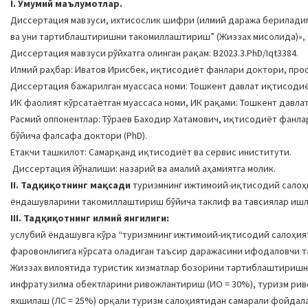
I. Умумий маълумотлар.
Диссертация мавзуси, ихтисослик шифри (илмий даража бериладиг
ва уни тартиблаштиришни такомиллаштириш” (Жиззах мисолида)», 08
Диссертация мавзуси рўйхатга олинган рақам: B2023.3.PhD/Iqt3384.
Илмий раҳбар: Иватов Ирисбек, иқтисодиёт фанлари доктори, про
Диссертация бажарилган муассаса номи: Тошкент давлат иқтисоди
ИК фаолият кўрсатаётган муассаса номи, ИК рақами: Тошкент давлат 
Расмий оппонентлар: Тўраев Баходир Хатамович, иқтисодиёт фанл
бўйича фалсафа доктори (PhD).
Етакчи ташкилот: Самарқанд иқтисодиёт ва сервис иниститути.
Диссертация йўналиши: назарий ва амалий аҳамиятга молик.
II. Тадқиқотнинг мақсади
туризмнинг ижтимоий-иқтисодий салоҳ
ёндашувларини такомиллаштириш бўйича таклиф ва тавсиялар ишл
III. Тадқиқотнинг илмий янгилиги:
услубий ёндашувга кўра “туризмнинг ижтимоий-иқтисодий салоҳи
фаровонлигига кўрсата оладиган таъсир даражасини ифодаловчи 
Жиззах вилоятида туристик хизматлар бозорини тартиблаштиришни
инфратузилма обектларини ривожлантириш (ИО = 30%), туризм ри
яхшилаш (ЛС = 25%) орқали туризм салоҳиятидан самарали фойдал