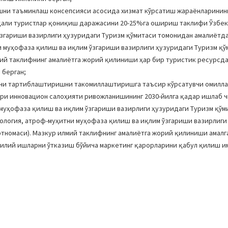
шни таъминлаш консепсияси асосида хизмат кўрсатиш жараёнларининг
қали туристлар қониқиш даражасини 20-25%га ошириш таклифи Ўзбе
ўзгариши вазирлиги ҳузуридаги Туризм қўмитаси томонидан амалиётд
 муҳофаза қилиш ва иқлим ўзгариши вазирлиги ҳузуридаги Туризм қў
илмий таклифнинг амалиётга жорий қилиниши ҳар бир туристик ресурс
 берган;
ни тартиблаштиришни такомиллаштиришга таъсир кўрсатувчи омилла
ри инновацион салоҳияти ривожланишининг 2030-йилга қадар ишлаб ч
муҳофаза қилиш ва иқлим ўзгариши вазирлиги ҳузуридаги Туризм қўм
ология, атроф-муҳитни муҳофаза қилиш ва иқлим ўзгариши вазирлиги
мотномаси). Мазкур илмий таклифнинг амалиётга жорий қилиниши амал
лилий ишларни ўтказиш бўйича маркетинг қарорларини қабул қилиш и