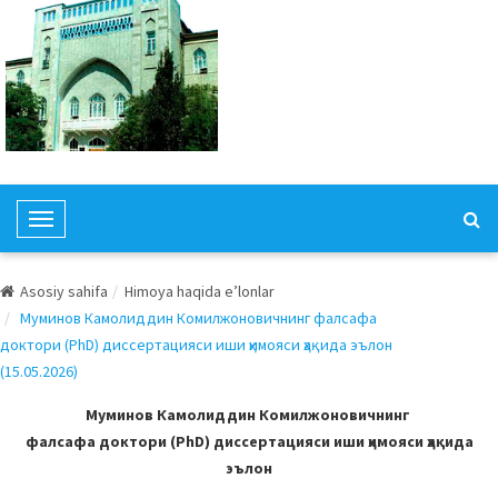
T
o
g
Asosiy sahifa
Himoya haqida e’lonlar
g
Муминов Камолиддин Комилжоновичнинг фалсафа
l
доктори (PhD) диссертацияси иши ҳимояси ҳақида эълон
e
(15.05.2026)
N
a
Муминов Камолиддин Комилжоновичнинг
v
фалсафа доктори (PhD) диссертацияси иши ҳимояси ҳақида
i
эълон
g