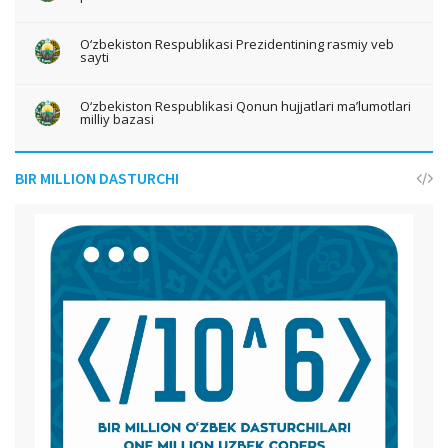
O‘zbekiston Respublikasi Prezidentining rasmiy veb
sayti
O‘zbekiston Respublikasi Qonun hujjatlari ma’lumotlari
milliy bazasi
BIR MILLION DASTURCHI