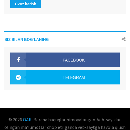
Ovoz berish
BIZ BILAN BOG‘LANING
FACEBOOK
OAK.UZ
TELEGRAM
OAK.UZ
© 2026
OAK
. Barcha huquqlar himoyalangan. Veb-saytdan
olingan maʼlumotlar chop etilganda veb-saytga havola qilish