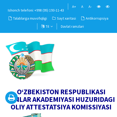
A+
A
A-
Ishonch telefoni: +998 (95) 193-11-43
Talablarga muvofiqligi
Sayt xaritasi
Antikorrupsiya
Til
Davlat ramzlari
O‘ZBEKISTON RESPUBLIKASI
FANLAR AKADEMIYASI HUZURIDAGI
OLIY ATTESTATSIYA KOMISSIYASI