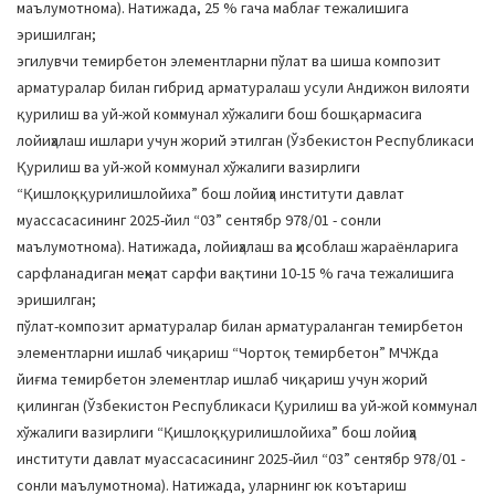
маълумотнома). Натижада, 25 % гача маблағ тежалишига
эришилган;
эгилувчи темирбетон элементларни пўлат ва шиша композит
арматуралар билан гибрид арматуралаш усули Андижон вилояти
қурилиш ва уй-жой коммунал хўжалиги бош бошқармасига
лойиҳалаш ишлари учун жорий этилган (Ўзбекистон Республикаси
Қурилиш ва уй-жой коммунал хўжалиги вазирлиги
“Қишлоққурилишлойиха” бош лойиҳа институти давлат
муассасасининг 2025-йил “03” сентябр 978/01 - сонли
маълумотнома). Натижада, лойиҳалаш ва ҳисоблаш жараёнларига
сарфланадиган меҳнат сарфи вақтини 10-15 % гача тежалишига
эришилган;
пўлат-композит арматуралар билан арматураланган темирбетон
элементларни ишлаб чиқариш “Чортоқ темирбетон” МЧЖда
йиғма темирбетон элементлар ишлаб чиқариш учун жорий
қилинган (Ўзбекистон Республикаси Қурилиш ва уй-жой коммунал
хўжалиги вазирлиги “Қишлоққурилишлойиха” бош лойиҳа
институти давлат муассасасининг 2025-йил “03” сентябр 978/01 -
сонли маълумотнома). Натижада, уларнинг юк коътариш