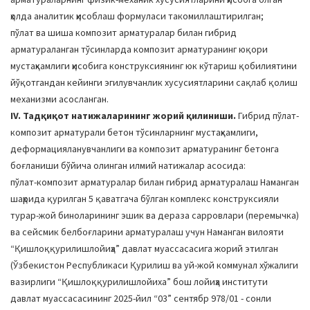
ҳолда аналитик ҳисоблаш формуласи такомиллаштирилган;
пўлат ва шиша композит арматуралар билан гибрид
арматураланган тўсинларда композит арматуранинг юқори
мустаҳкамлиги ҳисобига конструксиянинг юк кўтариш қобилиятини
йўқотгандан кейинги эгилувчанлик хусусиятларини сақлаб қолиш
механизми асосланган.
IV. Тадқиқот натижаларининг жорий қилиниши.
Гибрид пўлат-
композит арматурали бетон тўсинларнинг мустаҳкамлиги,
деформацияланувчанлиги ва композит арматуранинг бетонга
боғланиши бўйича олинган илмий натижалар асосида:
пўлат-композит арматуралар билан гибрид арматуралаш Наманган
шаҳрида қурилган 5 қаватгача бўлган комплекс конструксияли
турар-жой биноларининг эшик ва дераза сарровлари (перемычка)
ва сейсмик белбоғларини арматуралаш учун Наманган вилояти
“Қишлоққурилишлойиҳа” давлат муассасасига жорий этилган
(Ўзбекистон Республикаси Қурилиш ва уй-жой коммунал хўжалиги
вазирлиги “Қишлоққурилишлойиха” бош лойиҳа институти
давлат муассасасининг 2025-йил “03” сентябр 978/01 - сонли