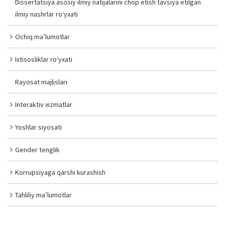
Dissertatsiya asosiy ilmiy natijalarini chop etish tavsiya etilgan
ilmiy nashrlar ro‘yxati
Ochiq ma’lumotlar
Ixtisosliklar ro‘yxati
Rayosat majlislari
Interaktiv xizmatlar
Yoshlar siyosati
Gender tenglik
Korrupsiyaga qarshi kurashish
Tahliliy ma’lumotlar