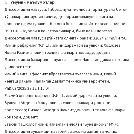
I. Умумий маълумотлар
a
Диссертация мавзуси: Гибрид пўлат-композит арматурали бетон
t
тўсинларнинг мустаҳкамлиги, деформацияланувчанлиги ва
i
композит арматуранинг бетонга боғланиши. Ихтисослик шифри:
o
05.09.01 – Қурилиш конструксиялари, бино ва иншоотлар.
n
Диссертация мавзуси рўйхатга олинган рақам: B2024.2.PhD/Т4750.
Илмий раҳбарнинг Ф.И.Ш., илмий даражаси ва унвони: Ходжиев
Носир Рахимжанович техника фанлари номзоди, доцент.
Диссертация бажарилган муассаса номи: Наманган давлат техника
университети.
Илмий кенгаш фаолият кўрсатаётган муассаса номи, Илмий
кенгаш рақами: Наманган давлат техника университети,
PhD.03/2025.27.12.Т.15.04
Расмий оппонентларнинг Ф.И.Ш., илмий даражаси ва унвони:
Зулпуев Абдивап Момунович, техника фанлари доктори,
профессор; Ризаев Боходир Шамситдинович, техника фанлари
номзоди, доцент;
Етакчи ташкилот номи: Наманган вилояти “Бунёдкор-3” МЧЖ.
Диссертация йўналиши: назарий ва амалий аҳамиятга молик.