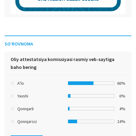
SO‘ROVNOMA
Oliy attestatsiya komissiyasi rasmiy veb-saytiga
baho bering
A’lo
66%
Yaxshi
6%
Qoniqarli
4%
Qoniqarsiz
24%