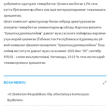
қобилияти одатдаги темирбетон тўсинга нисбатан 12% гача
катта бўлганлиги ҳисобига хом-ашё материалларининг тежалишига
эришилган;
пўлат-композит арматуралар билан гибрид арматураланган
эгилувчи темирбетон элементларни ҳисоблаш Фарғона вилояти
“Қишлоққурилишлойиҳа” давлат муассасасига лойиҳалаш жараёни
учун жорий қилинган (Ўзбекистон Республикаси Қурилиш ва уй-
жой коммунал хўжалиги вазирлиги “Қишлоққурилишлойиха” бош
лойиҳа институти давлат муассасасининг 2025-йил “03” сентябр
978/01 - сонли маълумотнома). Натижада, 10-15 % гача иқтисодий
тежамкорликка эришилган.
BOSH MENYU
«O‘zbekiston Respublikasi Oliy attestatsiya komissiyasi
Byulleteni»