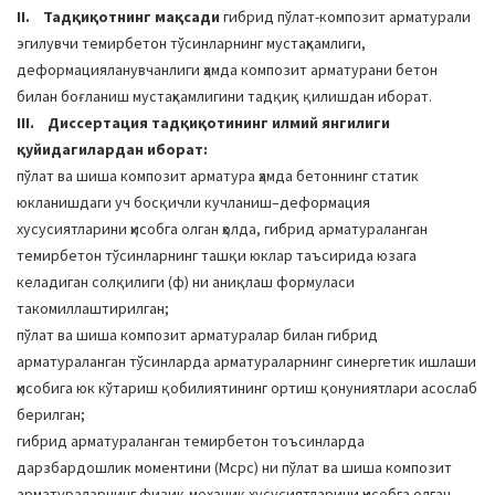
II. Тадқиқотнинг мақсади
гибрид пўлат-композит арматурали
эгилувчи темирбетон тўсинларнинг мустаҳкамлиги,
деформацияланувчанлиги ҳамда композит арматурани бетон
билан боғланиш мустаҳкамлигини тадқиқ қилишдан иборат.
III. Диссертация тадқиқотининг илмий янгилиги
қуйидагилардан иборат:
пўлат ва шиша композит арматура ҳамда бетоннинг статик
юкланишдаги уч босқичли кучланиш–деформация
хусусиятларини ҳисобга олган ҳолда, гибрид арматураланган
темирбетон тўсинларнинг ташқи юклар таъсирида юзага
келадиган солқилиги (ф) ни аниқлаш формуласи
такомиллаштирилган;
пўлат ва шиша композит арматуралар билан гибрид
арматураланган тўсинларда арматураларнинг синергетик ишлаши
ҳисобига юк кўтариш қобилиятининг ортиш қонуниятлари асослаб
берилган;
гибрид арматураланган темирбетон тоъсинларда
дарзбардошлик моментини (Мcрc) ни пўлат ва шиша композит
арматураларнинг физик-механик хусусиятларини ҳисобга олган