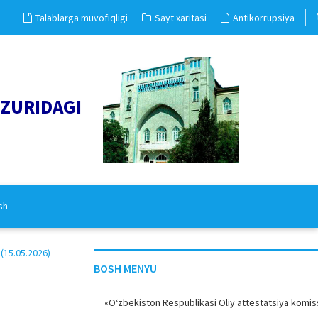
Talablarga muvofiqligi
Sayt xaritasi
Antikorrupsiya
UZURIDAGI
sh
15.05.2026)
BOSH MENYU
«O‘zbekiston Respublikasi Oliy attestatsiya komiss