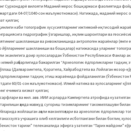
нинг Сурхондарё вилояти Маданий мерос бошқармаси фаолиятида фой
-мартдаги 04-07/1040-сон маълумотномаси). Натижада, маданий мерос 
ат қилган;
яқинлиги каби топографик хусусиятларнинг ижтимоий-иқтисодий жара
миграциясига гидрографик ўзгаришлар, иқлим шароитлари ва геосиёси
ниятининг шаклланиши ва ривожланишида антропоген жараёнлар (янги 
 йўлларининг шаклланиши ва бошқалар) натижасида уларнинг топогр
или эканлигига доир хулосалардан Ўзбекистон Республикаси Фанлар а
ев илмий раҳбарлигида бажарилган “Археологик ёдгорликларни тадқиқ 
ўллаш (Далварзинтепа, Қоратепа, Хайрабодтепа ва Лойлаган мозор-қ
и ёдгорликларини тадқиқ этиш жараёнида фойдаланилган (Ўзбекистон
тдаги 60/01-сон маълумотномаси). Илмий натижа ва хулосаларнинг қўл
инг ечимига хизмат қилган;
 сарфлари ва мил. авв. ИИИ асрларда Кампиртепа атрофида кузатилган
ўтарилиши ҳамда мавжуд суғориш тизимларининг такомиллашуви билан
ўйларида жойлашган аҳоли манзилгоҳлари ва археологик ёдгорликлар т
таназзулга учрашига олиб келганлиги исботлангани билан боғлиқ хуло
екистон тарихи” телеканалида эфирга узатилган “Тарих майдони” кў