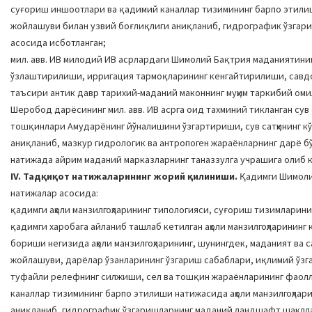
суғориш иншоотлари ва қадимий каналлар тизимининг барпо этилиши
жойлашуви билан узвий боғлиқлиги аниқланиб, гидрографик ўзга
асосида исботланган;
мил. авв. ИВ милодий ИВ асрлардаги Шимолий Бақтрия маданиятини
ўзлаштирилиши, ирригация тармоқларининг кенгайтирилиши, савдо
таъсири антик давр тарихий-маданий маконнинг муҳим таркибий оми
Шеробод дарёсининг мил. авв. ИВ асрга оид тахминий тикланган сув
тошқинлари Амударёнинг йўналишини ўзгартириши, сув сатҳининг к
аниқланиб, мазкур гидрологик ва антропоген жараёнларнинг дарё б
натижада айрим маданий марказларнинг таназзулга учрашига олиб к
IV. Тадқиқот натижаларининг жорий қилиниши.
Қадимги Шимоли
натижалар асосида:
қадимги аҳоли манзилгоҳларининг типологияси, суғориш тизимларини
қадимги харобага айланиб ташлаб кетилган аҳоли манзилгоҳларинин
бориши негизида аҳоли манзилгоҳларининг, шунингдек, маданият ва
жойлашуви, дарёлар ўзанларининг ўзгариш сабаблари, иқлимий ўзга
туфайли релефнинг силжиши, сел ва тошқин жараёнларининг фаолл
каналлар тизимининг барпо этилиши натижасида аҳоли манзилгоҳлар
аниқланиб, гидрографик ўзгаришларнинг маданий ландшафт шаклл