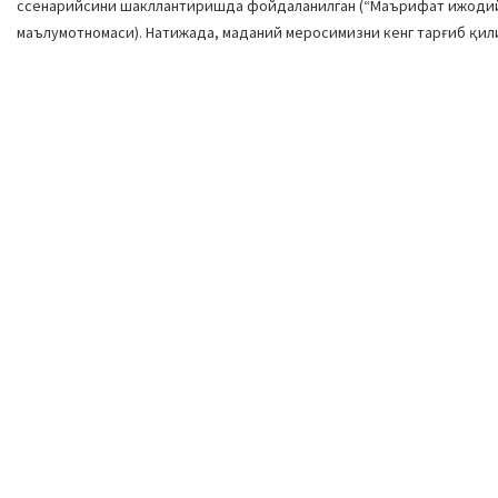
ссенарийсини шакллантиришда фойдаланилган (“Маърифат ижодий б
маълумотномаси). Натижада, маданий меросимизни кенг тарғиб қил