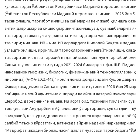
хулосалардан Ўзбекистон Республикаси Маданий мерос агентлиги
(Ўзбекистон Республикаси Маданий мерос агентлигининг 2026-йил 5
таснифлашга, тарғибот қилиш ва сайёҳларни кенг жалб қилишга хизм
антик давр шаҳар ва қишлоқларининг жойлашуви, сув манбаларига 
таъсирида таназзулга учраши натижасида аҳоли манзилгоҳларининг 
таъсири; мил. авв. ИВ – мил. ИВ асрлардаги Шимолий Бақтрия мада
ўзлаштирилиши, ирригация тармоқларининг кенгайтирилиши, савдо
таъсири антик давр тарихий-маданий маконнинг муҳим таркибий ом
Санъатшунослик институтида 2021-2024-йилларда т.ф.н. Ш.Р. Пида
инновацион геофизик, биологик, физик-кимёвий технологияларни қ
мисолида) (А-ФА-2021-442)” номли лойиҳа доирасидаги Кушон давр
Фанлар академияси Санъатшунослик институтининг 2026-йил 25-мар
лойиҳанинг илмий аҳамиятини оширади ва айрим назарий муаммоларн
Шеробод дарёсининг мил. авв. ИВ асрга оид тахминий тикланган сув
тошқинлари Амударёнинг йўналишини ўзгартириши, сув сатҳининг к
аниқланиб, мазкур гидрологик ва антропоген жараёнларнинг дарё б
салбий таъсир кўрсатгани, натижада айрим маданий марказларнинг 
“Маърифат ижодий бирлашмаси” давлат муассаси таркибидаги “Ўзб