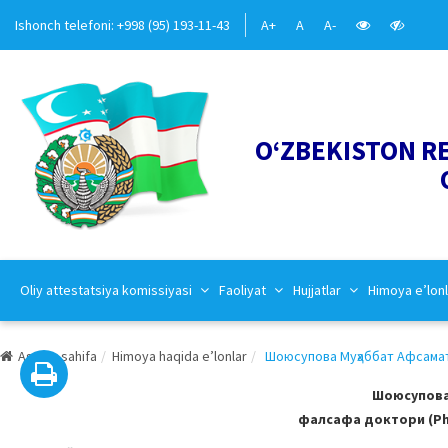
Ishonch telefoni: +998 (95) 193-11-43
A+
A
A-
O‘ZBEKISTON R
Oliy attestatsiya komissiyasi
Faoliyat
Hujjatlar
Himoya e’lonl
Asosiy sahifa
Himoya haqida e’lonlar
Шоюсупова Муҳаббат Афсамато
Шоюсупова
фалсафа доктори (PhD