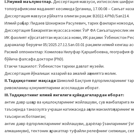
I.Умумий маълумотлар.
Диссертация мавзуси, ихтисослик шифри 
топографиясини маданият кесимида ўрганиш, 17.00.08 – Санъат наз
Диссертация мавзуси рўйхатга олинган рақам: B2022.4.PhD/San214.
Илмий раҳбар: Пидаев Шокиржон Расулевич, тарих фанлари номзоди,
Диссертация бажарилган муассаса номи: ЎзР ФА Санъатшунослик ин
ИК фаолият кўрсатаётган муассаса номи, ИК рақами: Ўзбекистон Р
даражалар берувчи 05/2025.27.12.San.03.01 рақамли илмий кенгаш а
Расмий оппонентлар: Комилова Нилуфар Қаршибоевна, география ф
бўйича фалсафа доктори (PhD).
Етакчи ташкилот: Ўзбекистон тарихи давлат музейи.
Диссертация йўналиши: назарий ва амалий аҳамиятга молик.
II.Тадқиқотнинг мақсади
Шимолий Бақтрия ёдгорликларининг тар
ривожланиш қонуниятларини асослашдан иборат.
III.Тадқиқотнинг илмий янгилиги қуйидагилардан иборат:
антик давр шаҳар ва қишлоқларининг жойлашуви, сув манбаларига 
таъсирида таназзулга учраши натижасида аҳоли манзилгоҳларининг 
таъсири исботланган;
антик давр ёдгорликларининг жойлашуви, дарёлар ўзанларининг ўз
алмашинуви), тектоник ҳаракатлар туфайли релефнинг силжиши, сел