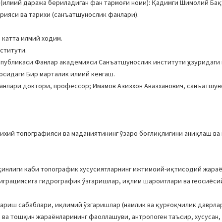
(илмий даража бериладиган фан тармоғи номи): Қадимги Шимолий Ба
арияси ва тарихи (санъатшунослик фанлари).
 катта илмий ходим.
ститути.
еспубликаси Фанлар академияси Санъатшунослик институти ҳузуридаги
сосидаги Бир марталик илмий кенгаш.
анлари доктори, профессор; Имамов Азизхон Авазханович, санъатшу
ихий топографияси ва маданиятининг ўзаро боғлиқлигини аниқлаш ва
яқинлиги каби топографик хусусиятларнинг ижтимоий-иқтисодий жара
миграциясига гидрографик ўзгаришлар, иқлим шароитлари ва геосиёси
гариш сабаблари, иқлимий ўзгаришлар (намлик ва қурғоқчилик даврла
 ва тошқин жараёнларининг фаоллашуви, антропоген таъсир, хусусан,