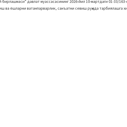
ирлашмаси” давлат муассасасининг 2026-йил 10-мартдаги 01-33/163-
иш ва ёшларни ватанпарварлик, санъатни севиш руҳида тарбиялашга хи