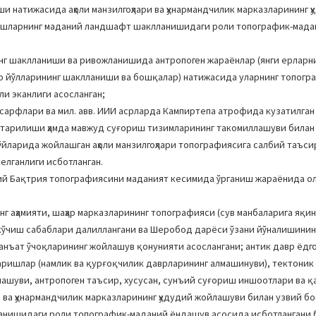
 натижасида аҳоли манзилгоҳлари ва ҳунармандчилик марказларининг ҳ
ришларнинг маданий ландшафт шаклланишидаги роли топографик-мад
нг шаклланиши ва ривожланишида антропоген жараёнлар (янги ерларн
 йўлларининг шаклланиши ва бошқалар) натижасида уларнинг топогр
ли эканлиги асосланган;
 сарфлари ва мил. авв. ИИИ асрларда Кампиртепа атрофида кузатилган
ўтарилиши ҳамда мавжуд суғориш тизимларининг такомиллашуви билан
ўйларида жойлашган аҳоли манзилгоҳлари топографиясига салбий таъсир
елганлиги исботланган.
й Бақтрия топографиясини маданият кесимида ўрганиш жараёнида ол
нг аҳамияти, шаҳар марказларининг топографияси (сув манбаларига яқи
г кўчиш сабаблари далиллангани ва Шеробод дарёси ўзани йўналишинин
 санъат ўчоқларининг жойлашув қонунияти асослангани; антик давр ёд
ришлар (намлик ва қурғоқчилик даврларининг алмашинуви), тектоник 
ашуви, антропоген таъсир, хусусан, сунъий суғориш иншоотлари ва 
и ва ҳунармандчилик марказларининг ҳудудий жойлашуви билан узвий б
анишидаги роли топографик-маданий ёндашув асосида исботлангани 