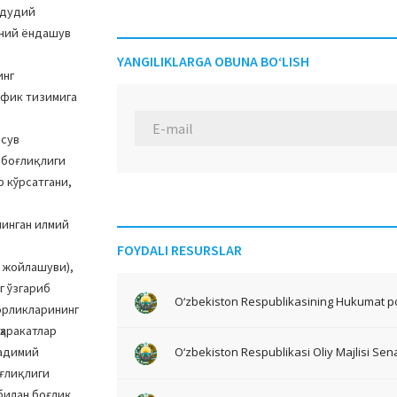
удудий
аний ёндашув
YANGILIKLARGA OBUNA BO‘LISH
инг
афик тизимига
 сув
 боғлиқлиги
 кўрсатгани,
инган илмий
FOYDALI RESURSLAR
н жойлашуви),
г ўзгариб
O‘zbekiston Respublikasining Hukumat po
горликларининг
ҳаракатлар
қадимий
O‘zbekiston Respublikasi Oliy Majlisi Sena
оғлиқлиги
билан боғлиқ