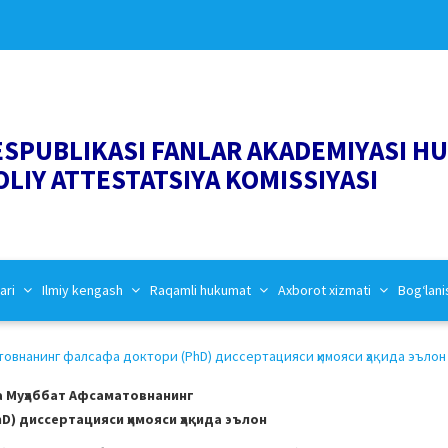
ESPUBLIKASI FANLAR AKADEMIYASI H
OLIY ATTESTATSIYA KOMISSIYASI
ari
Ilmiy kengash
Raqamli hukumat
Axborot xizmati
Bog‘lani
внанинг фалсафа доктори (PhD) диссертацияси ҳимояси ҳақида эълон (
 Муҳаббат Афсаматовнанинг
) диссертацияси ҳимояси ҳақида эълон