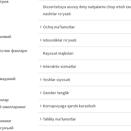
қтрия
Dissertatsiya asosiy ilmiy natijalarini chop etish tav
nashrlar ro‘yxati
Ochiq ma’lumotlar
 илмий
Ixtisosliklar ro‘yxati
нослик фанлари
Rayosat majlislari
Interaktiv xizmatlar
 маданий
Yoshlar siyosati
Gender tenglik
ёнлар
Korrupsiyaga qarshi kurashish
й омилларнинг
Tahliliy ma’lumotlar
рининг
 сунъий