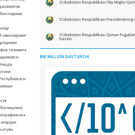
O‘zbekiston Respublikasi Oliy Majlisi Qon
даланилган
обектларини
O‘zbekiston Respublikasi Prezidentining 
ёнлар
O‘zbekiston Respublikasi Qonun hujjatlari 
й омилларнинг
bazasi
ерларнинг
афик тизимига
BIR MILLION DASTURCHI
кадемияси
этишда
ўрғони
 Республикаси
ланиши
 сув
 боғлиқлиги
опографиясига
салардан
рсатуви