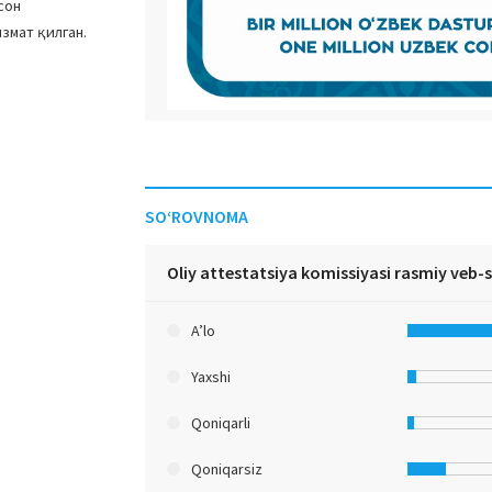
сон
змат қилган.
SO‘ROVNOMA
Oliy attestatsiya komissiyasi rasmiy veb-
A’lo
Yaxshi
Qoniqarli
Qoniqarsiz