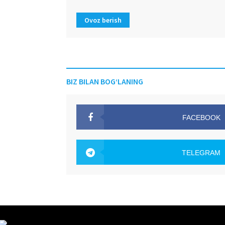
Ovoz berish
BIZ BILAN BOG‘LANING
FACEBOOK
OAK.UZ
TELEGRAM
OAK.UZ