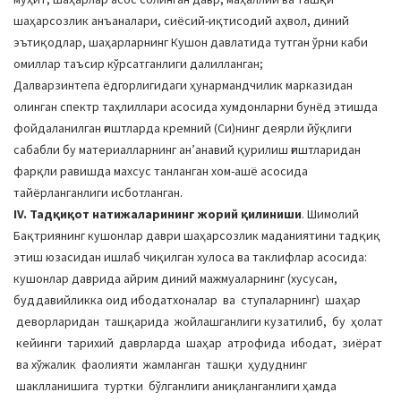
шаҳарсозлик анъаналари, сиёсий-иқтисодий аҳвол, диний
эътиқодлар, шаҳарларнинг Кушон давлатида тутган ўрни каби
омиллар таъсир кўрсатганлиги далилланган;
Далварзинтепа ёдгорлигидаги ҳунармандчилик марказидан
олинган спектр таҳлиллари асосида хумдонларни бунёд этишда
фойдаланилган ғиштларда кремний (Си)нинг деярли йўқлиги
сабабли бу материалларнинг анʼанавий қурилиш ғиштларидан
фарқли равишда махсус танланган хом-ашё асосида
тайёрланганлиги исботланган.
IV. Тадқиқот натижаларининг жорий қилиниши
. Шимолий
Бақтриянинг кушонлар даври шаҳарсозлик маданиятини тадқиқ
этиш юзасидан ишлаб чиқилган хулоса ва таклифлар асосида:
кушонлар даврида айрим диний мажмуаларнинг (хусусан,
буддавийликка оид ибодатхоналар ва ступаларнинг) шаҳар
деворларидан ташқарида жойлашганлиги кузатилиб, бу ҳолат
кейинги тарихий даврларда шаҳар атрофида ибодат, зиёрат
ва хўжалик фаолияти жамланган ташқи ҳудуднинг
шаклланишига туртки бўлганлиги аниқланганлиги ҳамда