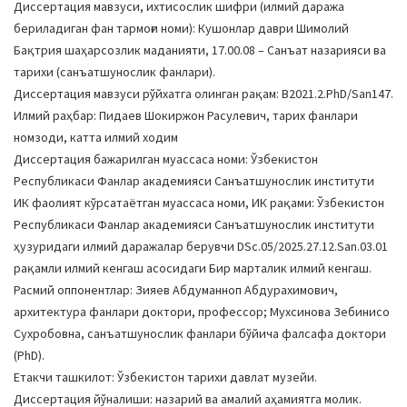
Диссертация мавзуси, ихтисослик шифри (илмий даража
a
бериладиган фан тармоғи номи): Кушонлар даври Шимолий
t
Бақтрия шаҳарсозлик маданияти, 17.00.08 – Санъат назарияси ва
i
тарихи (санъатшунослик фанлари).
o
Диссертация мавзуси рўйхатга олинган рақам: В2021.2.PhD/San147.
n
Илмий раҳбар: Пидаев Шокиржон Расулевич, тарих фанлари
номзоди, катта илмий ходим
Диссертация бажарилган муассаса номи: Ўзбекистон
Республикаси Фанлар академияси Санъатшунослик институти
ИК фаолият кўрсатаётган муассаса номи, ИК рақами: Ўзбекистон
Республикаси Фанлар академияси Санъатшунослик институти
ҳузуридаги илмий даражалар берувчи DSc.05/2025.27.12.San.03.01
рақамли илмий кенгаш асосидаги Бир марталик илмий кенгаш.
Расмий оппонентлар: Зияев Абдуманноп Абдурахимович,
архитектура фанлари доктори, профессор; Мухсинова Зебинисо
Сухробовна, санъатшунослик фанлари бўйича фалсафа доктори
(PhD).
Етакчи ташкилот: Ўзбекистон тарихи давлат музейи.
Диссертация йўналиши: назарий ва амалий аҳамиятга молик.