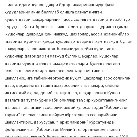
вилоятидаги кушон даври ёдгорликларининг муҳофаза
ҳудудларини аниқ белгилаб олишга хизмат қилган.
кушон даври шаҳарларининг асос солинган даврига қараб тўрт
гуруҳга: сўнгги бронза ва илк темир даврида қурилган ҳамда
кушонлар даврида ҳам мавжуд шаҳарлар, асоси аҳамонийлар
даврида қурилган ҳамда кушонлар даврида ҳам мавжуд бўлган
шаҳарлар, юнон-македон босқинидан кейин қурилган ва
кушонлар даврида ҳам мавжуд бўлган шаҳарлар, кушонлар
даврида бунёд этилган шаҳар-қалъаларга бўлинганлигини
асосланганлиги ҳамда шаҳарсозлик маданиятининг
шаклланишига табиий-географик муҳит, шаҳарлар асос солинган
давр, маҳаллий ва ташқи шаҳарсозлик анъаналари, сиёсий-
иқтисодий аҳвол, диний эътиқодлар, шаҳарларнинг Кушон
давлатида тутган ўрни каби омиллар таъсир кўрсатганлигининг
далилланганлигини асословчи илмий хулосалардан “Ўзбекистон
тарихи” телеканалининг айрим кўрсатувлар ссенарийсини
шакллантиришда хусусан, “Тарих майдони” кўрсатувида
фойдаланилган (Ўзбекистон Миллий телерадиокомпанияси
«Маърифат» ижодий бирлашмаси» давлат муассасасининг 2026-