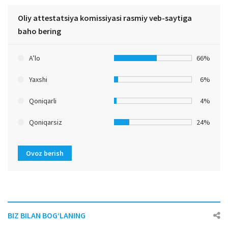
Oliy attestatsiya komissiyasi rasmiy veb-saytiga
baho bering
A’lo
66%
Yaxshi
6%
Qoniqarli
4%
Qoniqarsiz
24%
Ovoz berish
BIZ BILAN BOG‘LANING