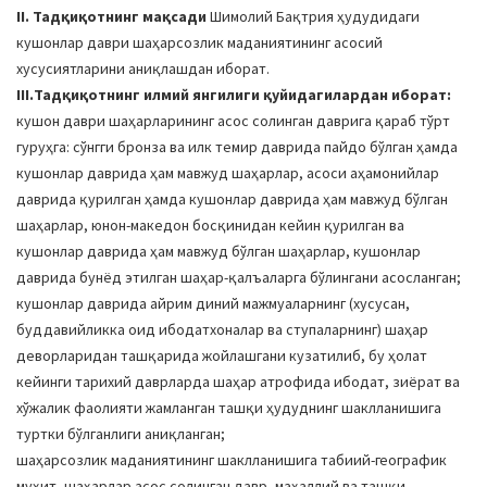
II. Тадқиқотнинг мақсади
Шимолий Бақтрия ҳудудидаги
кушонлар даври шаҳарсозлик маданиятининг асосий
хусусиятларини аниқлашдан иборат.
III.Тадқиқотнинг илмий янгилиги қуйидагилардан иборат:
кушон даври шаҳарларининг асос солинган даврига қараб тўрт
гуруҳга: сўнгги бронза ва илк темир даврида пайдо бўлган ҳамда
кушонлар даврида ҳам мавжуд шаҳарлар, асоси аҳамонийлар
даврида қурилган ҳамда кушонлар даврида ҳам мавжуд бўлган
шаҳарлар, юнон-македон босқинидан кейин қурилган ва
кушонлар даврида ҳам мавжуд бўлган шаҳарлар, кушонлар
даврида бунёд этилган шаҳар-қалъаларга бўлингани асосланган;
кушонлар даврида айрим диний мажмуаларнинг (хусусан,
буддавийликка оид ибодатхоналар ва ступаларнинг) шаҳар
деворларидан ташқарида жойлашгани кузатилиб, бу ҳолат
кейинги тарихий даврларда шаҳар атрофида ибодат, зиёрат ва
хўжалик фаолияти жамланган ташқи ҳудуднинг шаклланишига
туртки бўлганлиги аниқланган;
шаҳарсозлик маданиятининг шаклланишига табиий-географик
муҳит, шаҳарлар асос солинган давр, маҳаллий ва ташқи