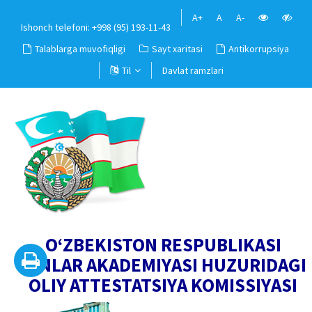
A+
A
A-
Ishonch telefoni: +998 (95) 193-11-43
Talablarga muvofiqligi
Sayt xaritasi
Antikorrupsiya
Til
Davlat ramzlari
O‘ZBEKISTON RESPUBLIKASI
FANLAR AKADEMIYASI HUZURIDAGI
OLIY ATTESTATSIYA KOMISSIYASI