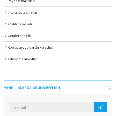
Rayosat majlislari
Interaktiv xizmatlar
Yoshlar siyosati
Gender tenglik
Korrupsiyaga qarshi kurashish
Tahliliy ma’lumotlar
YANGILIKLARGA OBUNA BO‘LISH