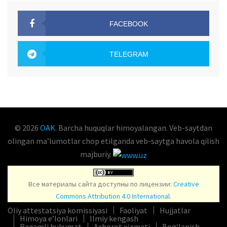
FACEBOOK
OAK.UZ
TELEGRAM
OAK.UZ
© 2026
OAK
. Barcha huquqlar himoyalangan. Veb-saytdan
olingan maʼlumotlar chop etilganda veb-saytga havola qilish
majburiy.
Все материалы сайта доступны по лицензии:
Creative
Commons Attribution 4.0 International
.
Oliy attestatsiya komissiyasi
Faoliyat
Hujjatlar
Himoya e’lonlari
Ilmiy kengash
Raqamli hukumat
Axborot xizmati
Bog‘lanish