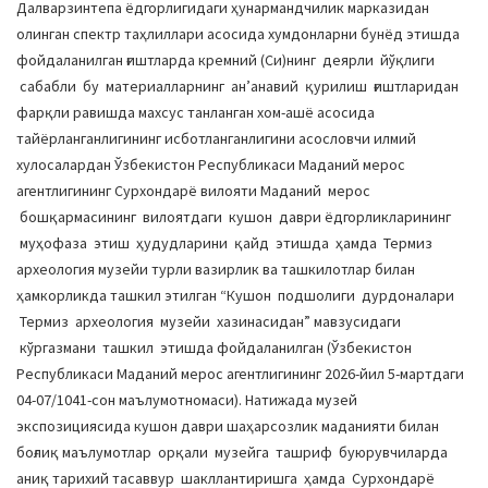
Далварзинтепа ёдгорлигидаги ҳунармандчилик марказидан
олинган спектр таҳлиллари асосида хумдонларни бунёд этишда
фойдаланилган ғиштларда кремний (Си)нинг деярли йўқлиги
сабабли бу материалларнинг анʼанавий қурилиш ғиштларидан
фарқли равишда махсус танланган хом-ашё асосида
тайёрланганлигининг исботланганлигини асословчи илмий
хулосалардан Ўзбекистон Республикаси Маданий мерос
агентлигининг Сурхондарё вилояти Маданий мерос
бошқармасининг вилоятдаги кушон даври ёдгорликларининг
муҳофаза этиш ҳудудларини қайд этишда ҳамда Термиз
археология музейи турли вазирлик ва ташкилотлар билан
ҳамкорликда ташкил этилган “Кушон подшолиги дурдоналари
Термиз археология музейи хазинасидан” мавзусидаги
кўргазмани ташкил этишда фойдаланилган (Ўзбекистон
Республикаси Маданий мерос агентлигининг 2026-йил 5-мартдаги
04-07/1041-сон маълумотномаси). Натижада музей
экспозициясида кушон даври шаҳарсозлик маданияти билан
боғлиқ маълумотлар орқали музейга ташриф буюрувчиларда
аниқ тарихий тасаввур шакллантиришга ҳамда Сурхондарё