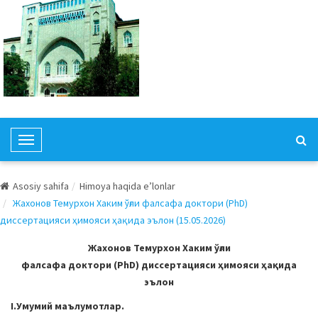
T
o
g
Asosiy sahifa
Himoya haqida e’lonlar
g
Жахонов Темурхон Хаким ўғли фалсафа доктори (PhD)
l
диссертацияси ҳимояси ҳақида эълон (15.05.2026)
e
N
Жахонов Темурхон Хаким ўғли
a
фалсафа доктори (PhD) диссертацияси ҳимояси ҳақида
v
эълон
i
I.Умумий маълумотлар.
g