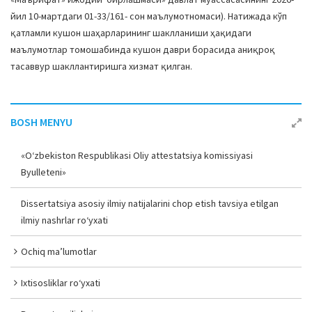
йил 10-мартдаги 01-33/161- сон маълумотномаси). Натижада кўп
қатламли кушон шаҳарларининг шаклланиши ҳақидаги
маълумотлар томошабинда кушон даври борасида аниқроқ
тасаввур шакллантиришга хизмат қилган.
BOSH MENYU
«O‘zbekiston Respublikasi Oliy attestatsiya komissiyasi
Byulleteni»
Dissertatsiya asosiy ilmiy natijalarini chop etish tavsiya etilgan
ilmiy nashrlar ro‘yxati
Ochiq ma’lumotlar
Ixtisosliklar ro‘yxati