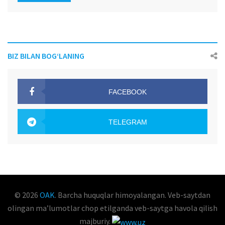
BIZ BILAN BOG‘LANING
FACEBOOK
OAK.UZ
TELEGRAM
OAK.UZ
© 2026
OAK
. Barcha huquqlar himoyalangan. Veb-saytdan
olingan maʼlumotlar chop etilganda veb-saytga havola qilish
majburiy.