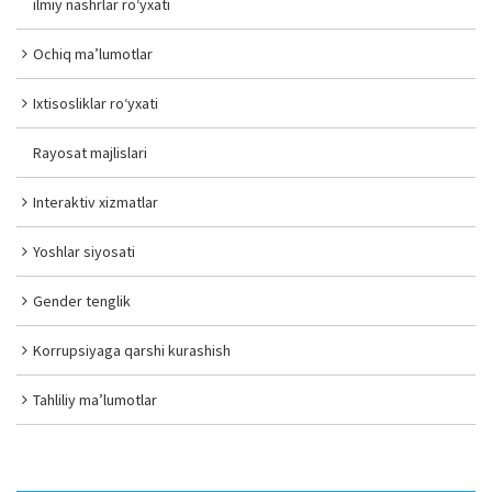
ilmiy nashrlar ro‘yxati
Ochiq ma’lumotlar
Ixtisosliklar ro‘yxati
Rayosat majlislari
Interaktiv xizmatlar
Yoshlar siyosati
Gender tenglik
Korrupsiyaga qarshi kurashish
Tahliliy ma’lumotlar