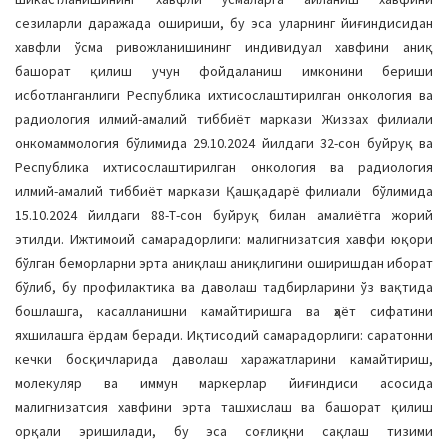
сезиларли даражада ошириши, бу эса уларнинг йиғиндисидан
хавфли ўсма ривожланишининг индивидуал хавфини аниқ
башорат қилиш учун фойдаланиш имконини бериши
исботланганлиги Республика ихтисослаштирилган онкология ва
радиология илмий-амалий тиббиёт маркази Жиззах филиали
онкомаммология бўлимида 29.10.2024 йилдаги 32-сон буйруқ ва
Республика ихтисослаштирилган онкология ва радиология
илмий-амалий тиббиёт маркази Қашқадарё филиали бўлимида
15.10.2024 йилдаги 88-Т-сон буйруқ билан амалиётга жорий
этилди. Ижтимоий самарадорлиги: малигнизатсия хавфи юқори
бўлган беморларни эрта аниқлаш аниқлигини оширишдан иборат
бўлиб, бу профилактика ва даволаш тадбирларини ўз вақтида
бошлашга, касалланишни камайтиришга ва ҳаёт сифатини
яхшилашга ёрдам беради. Иқтисодий самарадорлиги: саратонни
кечки босқичларида даволаш харажатларини камайтириш,
молекуляр ва иммун маркерлар йиғиндиси асосида
малигнизатсия хавфини эрта ташхислаш ва башорат қилиш
орқали эришилади, бу эса соғлиқни сақлаш тизими