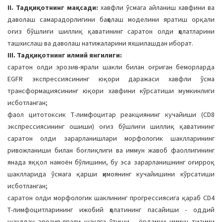
II. Тадқиқотнинг мақсади:
хавфли ўсмага айланиш хавфини ва
даволаш самарадорлигини баҳолаш моделини яратиш орқали
оғиз бўшлиғи шиллиқ қаватининг саратон олди ҳолатларини
ташхислаш ва даволаш натижаларини яхшилашдан иборат.
III. Тадқиқотнинг илмий янгилиги:
саратон олди эрозив-ярали шакли билан оғриган беморларда
EGFR экспрессиясининг юқори даражаси хавфли ўсма
трансформациясининг юқори хавфини кўрсатиши мумкинлиги
исботланган;
фаол цитотоксик Т-лимфоцитар реакциянинг кучайиши (CD8
экспрессиясининг ошиши) оғиз бўшлиғи шиллиқ қаватининг
саратон олди зарарланишлари морфологик шаклларининг
ривожланиши билан боғлиқлиги ва иммун жавоб фаоллигининг
янада яққол намоён бўлишини, бу эса зарарланишнинг оғирроқ
шаклларида ўсмага қарши ҳимоянинг кучайишини кўрсатиши
исботланган;
саратон олди морфологик шаклининг прогрессиясига қараб CD4
Т-лимфоцитларининг ижобий ҳолатининг пасайиши - оддий
шаклдан эрозив-ярали шаклга ўтиши - ёрдамчи иммун тизими