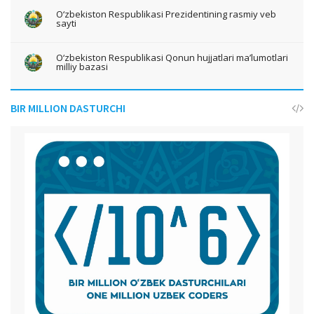
O‘zbekiston Respublikasi Prezidentining rasmiy veb
sayti
O‘zbekiston Respublikasi Qonun hujjatlari ma’lumotlari
milliy bazasi
BIR MILLION DASTURCHI