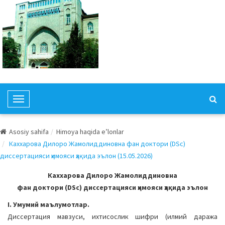
T
o
g
Asosiy sahifa
Himoya haqida e’lonlar
g
Каххарова Дилоро Жамолиддиновна фан доктори (DSc)
l
диссертацияси ҳимояси ҳақида эълон (15.05.2026)
e
N
Каххарова Дилоро Жамолиддиновна
a
фан доктори (DSc) диссертацияси ҳимояси ҳақида эълон
v
I. Умумий маълумотлар.
i
Диссертация мавзуси, ихтисослик шифри (илмий даража
g