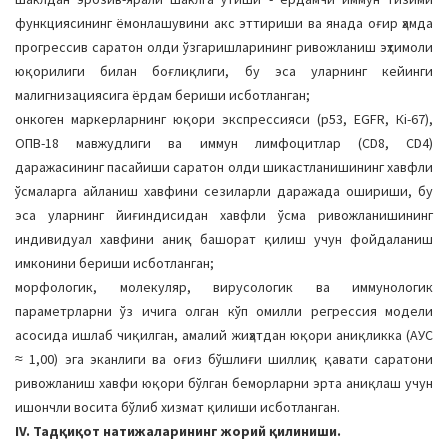
функциясининг ёмонлашувини акс эттириши ва янада оғир ҳамда
прогрессив саратон олди ўзгаришларининг ривожланиш эҳтимоли
юқорилиги билан боғлиқлиги, бу эса уларнинг кейинги
малигнизациясига ёрдам бериши исботланган;
онкоген маркерларнинг юқори экспрессияси (p53, EGFR, Кi-67),
ОПВ-18 мавжудлиги ва иммун лимфоцитлар (CD8, CD4)
даражасининг пасайиши саратон олди шикастланишининг хавфли
ўсмаларга айланиш хавфини сезиларли даражада ошириши, бу
эса уларнинг йиғиндисидан хавфли ўсма ривожланишининг
индивидуал хавфини аниқ башорат қилиш учун фойдаланиш
имконини бериши исботланган;
морфологик, молекуляр, вирусологик ва иммунологик
параметрларни ўз ичига олган кўп омилли регрессия модели
асосида ишлаб чиқилган, амалий жиҳатдан юқори аниқликка (АУC
≈ 1,00) эга эканлиги ва оғиз бўшлиғи шиллиқ қавати саратони
ривожланиш хавфи юқори бўлган беморларни эрта аниқлаш учун
ишончли восита бўлиб хизмат қилиши исботланган.
IV. Тадқиқот натижаларининг жорий қилиниши.