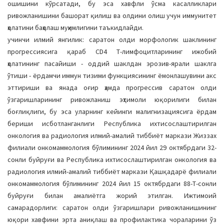
ошишини кўрсатади, бу эса хавфли ўсма касалликлари
ривожланишини башорат қилиш ва олдини олиш учун иммунитет
ҳолатини баҳолаш муҳимлигини таъкидлайди.
учинчи илмий янгилик: саратон олди морфологик шаклининг
прогрессиясига қараб CD4 Т-лимфоцитларининг ижобий
ҳолатининг пасайиши - оддий шаклдан эрозив-ярали шаклга
ўтиши - ёрдамчи иммун тизими функциясининг ёмонлашувини акс
эттириши ва янада оғир ҳамда прогрессив саратон олди
ўзгаришларининг ривожланиш эҳтимоли юқорилиги билан
боғлиқлиги, бу эса уларнинг кейинги малигнизациясига ёрдам
бериши исботланганлиги Республика ихтисослаштирилган
онкология ва радиология илмий-амалий тиббиёт маркази Жиззах
филиали онкомаммология бўлимининг 2024 йил 29 октябрдаги 32-
сонли буйруғи ва Республика ихтисослаштирилган онкология ва
радиология илмий-амалий тиббиёт маркази Қашқадарё филиали
онкомаммология бўлимининг 2024 йил 15 октябрдаги 88-Т-сонли
буйруғи билан амалиётга жорий этилган. Ижтимоий
самарадорлиги: саратон олди ўзгаришлари ривожланишининг
юқори хавфини эрта аниқлаш ва профилактика чораларини ўз