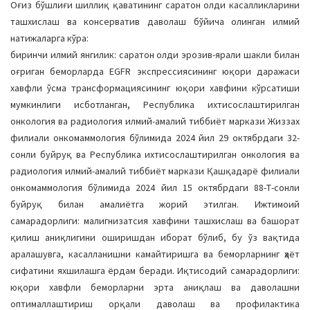
Оғиз бўшлиғи шиллиқ қаватининг саратон олди касалликларини
ташхислаш ва консерватив даволаш бўйича олинган илмий
натижаларга кўра:
биринчи илмий янгилик: саратон олди эрозив-ярали шакли билан
оғриган беморларда EGFR экспрессиясининг юқори даражаси
хавфли ўсма трансформациясининг юқори хавфини кўрсатиши
мумкинлиги исботланган, Республика ихтисослаштирилган
онкология ва радиология илмий-амалий тиббиёт маркази Жиззах
филиали онкомаммология бўлимида 2024 йил 29 октябрдаги 32-
сонли буйруқ ва Республика ихтисослаштирилган онкология ва
радиология илмий-амалий тиббиёт маркази Қашқадарё филиали
онкомаммология бўлимида 2024 йил 15 октябрдаги 88-Т-сонли
буйруқ билан амалиётга жорий этилган. Ижтимоий
самарадорлиги: малигнизатсия хавфини ташхислаш ва башорат
қилиш аниқлигини оширишдан иборат бўлиб, бу ўз вақтида
аралашувга, касалланишни камайтиришга ва беморларнинг ҳаёт
сифатини яхшилашга ёрдам беради. Иқтисодий самарадорлиги:
юқори хавфли беморларни эрта аниқлаш ва даволашни
оптималлаштириш орқали даволаш ва профилактика