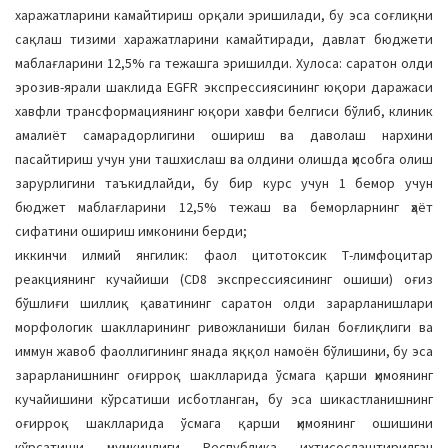
харажатларини камайтириш орқали эришилади, бу эса соғлиқни
сақлаш тизими харажатларини камайтиради, давлат бюджети
маблағларини 12,5% га тежашга эришилди. Хулоса: саратон олди
эрозив-ярали шаклида EGFR экспрессиясининг юқори даражаси
хавфли трансформациянинг юқори хавфи белгиси бўлиб, клиник
амалиёт самарадорлигини ошириш ва даволаш нархини
пасайтириш учун уни ташхислаш ва олдини олишда ҳисобга олиш
зарурлигини таъкидлайди, бу бир курс учун 1 бемор учун
бюджет маблағларини 12,5% тежаш ва беморларнинг ҳаёт
сифатини ошириш имконини берди;
иккинчи илмий янгилик: фаол цитотоксик Т-лимфоцитар
реакциянинг кучайиши (CD8 экспрессиясининг ошиши) оғиз
бўшлиғи шиллиқ қаватининг саратон олди зарарланишлари
морфологик шаклларининг ривожланиши билан боғлиқлиги ва
иммун жавоб фаоллигининг янада яққол намоён бўлишини, бу эса
зарарланишнинг оғирроқ шаклларида ўсмага қарши ҳимоянинг
кучайишини кўрсатиши исботланган, бу эса шикастланишнинг
оғирроқ шаклларида ўсмага қарши ҳимоянинг ошишини
кўрсатиши мумкинлиги Республика ихтисослаштирилган