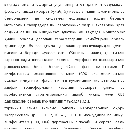
вақтида амалга ошириш учун иммунитет ҳолатини баҳолашдан
фойдаланишдан иборат бўлиб, бу касалланишни камайтириш ва
беморларнинг ҳаёт сифатини яхшилашга ёрдам беради.
Иқтисодий самарадорлиги: саратоннинг оғир шаклларини эрта
олдини олиш ва иммунитет ҳолатини ўз вақтида мониторинг
қилиш орқали даволаш харажатларини камайтириш орқали
эришилади, бу эса қиммат даволаш аралашувларидан қочиш
имконини беради. Хулоса: оғиз бўшлиғи шиллиқ қаватининг
саратон олди шикастланишларининг морфологик шаклларининг
ривожланиши билан боғлиқ бўлган фаол ситотоксик Т-
лимфотситар реакциянинг ошиши (CD8 экспрессиясининг
ошиши) иммунитет фаоллигининг кучайишини акс эттиради ва
хавфли трансформация хавфини башорат қилиш ва
профилактика стратегияларини ишлаб чиқиш учун CD8
даражасини баҳолаш муҳимлигини таъкидлайди.
тўртинчи илмий янгилик: онкоген маркерларнинг юқори
экспрессияси (p53, EGFR, Кi-67), ОПВ-18 мавжудлиги ва иммун
лимфоцитлар (CD8, CD4) даражасининг пасайиши саратон олди
шикастланишининг хавфли ўсмаларга айланиш хавфини