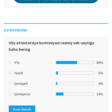
SO‘ROVNOMA
Oliy attestatsiya komissiyasi rasmiy veb-saytiga
baho bering
A’lo
66%
Yaxshi
6%
Qoniqarli
4%
Qoniqarsiz
24%
Ovoz berish