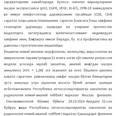
харажатларини камайтиради. Хулоса: онкоген маркерларнинг
юқори экспрессияси (p53, EGFR, VEGF, Ki-67), ОПВ-18 мавжудлиги
ва иммун лимфотситлар даражасининг пасайиши (CD8, CD4)
саратон олди шикастланишининг саратон ўсмасига ўтиш хавфини
сезиларли даражада оширади ва уларнинг прогностик
моделларга интеграцияси малигнизатсиянинг индивидуал
хавфини аниқ баҳолашга имкон беради, бу эса профилактика ва
даволаш стратегиясини яхшилайди.
бешинчи илмий янгилик: морфологик, молекуляр, вирусологик ва
иммунологик параметрларни ўз ичига олган кўп омилли регрессия
модели асосида ишлаб чиқилган, амалий жиҳатдан юқори
аниқликка (АУC ≈ 1,00) эга эканлиги ва оғиз бўшлиғи шиллиқ
қавати саратони ривожланиш хавфи юқори бўлган беморларни
эрта аниқлаш учун ишончли восита бўлиб хизмат қилиши
исботланганлиги Республика ихтисослаштирилган онкология ва
радиология илмий-амалий тиббиёт маркази Жиззах филиали
Онкомаммология бўлими бўйича 29.10.2024 йилдаги 32-сон
буйруқ ҳамда Республика ихтисослаштирилган онкология ва
радиология илмий-амалий тиббиёт маркази Қашқадарё филиали