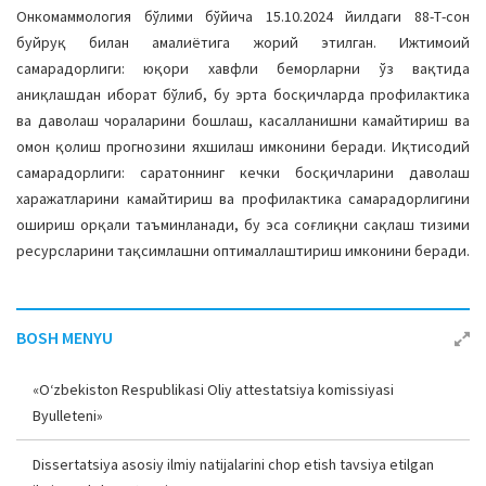
Онкомаммология бўлими бўйича 15.10.2024 йилдаги 88-Т-сон
буйруқ билан амалиётига жорий этилган. Ижтимоий
самарадорлиги: юқори хавфли беморларни ўз вақтида
аниқлашдан иборат бўлиб, бу эрта босқичларда профилактика
ва даволаш чораларини бошлаш, касалланишни камайтириш ва
омон қолиш прогнозини яхшилаш имконини беради. Иқтисодий
самарадорлиги: саратоннинг кечки босқичларини даволаш
харажатларини камайтириш ва профилактика самарадорлигини
ошириш орқали таъминланади, бу эса соғлиқни сақлаш тизими
ресурсларини тақсимлашни оптималлаштириш имконини беради.
BOSH MENYU
«O‘zbekiston Respublikasi Oliy attestatsiya komissiyasi
Byulleteni»
Dissertatsiya asosiy ilmiy natijalarini chop etish tavsiya etilgan