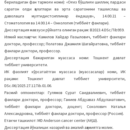
бериладиган фан тармоғи номи): «Оғиз бўшлиғи шиллиқ пардаси
a
саратон олди ҳолатлари ва эрта саратонини ташхислаш ва
t
даволашга мултидистсиплинар ёндашув», 14.00.21 –
i
Стоматология ва 14.00.14 – Онкология (тиббиёт фанлари).
o
Диссертация мавзуси рўйхатга олинган рақам: B2023.4.DSc/Tib959.
n
Илмий маслаҳатчи: Камилов Хайдар Пазылович, тиббиёт фанлари
доктори, профессор; Полатова Джамиля Шагайратовна, тиббиёт
фанлари доктори, профессор.
Диссертация бажарилган муассаса номи: Тошкент давлат
тиббиет университети.
ИК фаолият кўрсатаётган муассаса (муассасалар) номи, ИК
рақами: Тошкент давлат тиббиет университети,
DSc.06/2025.27.12.Tib.01.06.
Расмий оппонентлар: Гулямов Сурат Саидвалиевич, тиббиёт
фанлари доктори, профессор; Ганиев Абдуаваз Абдулахатович,
тиббиёт фанлари доктори, доцент; Соколович Наталья
Александровна, тиббиёт фанлари доктори, профессор (Россия).
Етакчи ташкилот: MD Anderson cancer center (АҚШ).
Диссертация йўналиши: назарий ва амалий аҳамиятга молик.