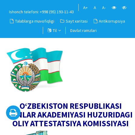
A+
A
A-
Ishonch telefoni: +998 (95) 193-11-43
Talablarga muvofiqligi
Sayt xaritasi
Antikorrupsiya
Til
Davlat ramzlari
O‘ZBEKISTON RESPUBLIKASI
FANLAR AKADEMIYASI HUZURIDAGI
OLIY ATTESTATSIYA KOMISSIYASI