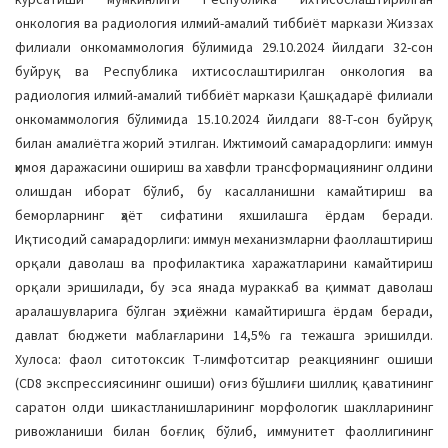
онкология ва радиология илмий-амалий тиббиёт маркази Жиззах
филиали онкомаммология бўлимида 29.10.2024 йилдаги 32-сон
буйруқ ва Республика ихтисослаштирилган онкология ва
радиология илмий-амалий тиббиёт маркази Қашқадарё филиали
онкомаммология бўлимида 15.10.2024 йилдаги 88-Т-сон буйруқ
билан амалиётга жорий этилган. Ижтимоий самарадорлиги: иммун
ҳимоя даражасини ошириш ва хавфли трансформациянинг олдини
олишдан иборат бўлиб, бу касалланишни камайтириш ва
беморларнинг ҳаёт сифатини яхшилашга ёрдам беради.
Иқтисодий самарадорлиги: иммун механизмларни фаоллаштириш
орқали даволаш ва профилактика харажатларини камайтириш
орқали эришилади, бу эса янада мураккаб ва қиммат даволаш
аралашувларига бўлган эҳтиёжни камайтиришга ёрдам беради,
давлат бюджети маблағларини 14,5% га тежашга эришилди.
Хулоса: фаол ситотоксик Т-лимфотситар реакциянинг ошиши
(CD8 экспрессиясининг ошиши) оғиз бўшлиғи шиллиқ қаватининг
саратон олди шикастланишларининг морфологик шаклларининг
ривожланиши билан боғлиқ бўлиб, иммунитет фаоллигининг