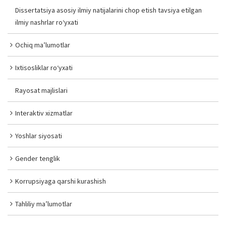
Dissertatsiya asosiy ilmiy natijalarini chop etish tavsiya etilgan
ilmiy nashrlar ro‘yxati
Ochiq ma’lumotlar
Ixtisosliklar ro‘yxati
Rayosat majlislari
Interaktiv xizmatlar
Yoshlar siyosati
Gender tenglik
Korrupsiyaga qarshi kurashish
Tahliliy ma’lumotlar