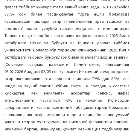
давлат тиббиёт университети Илмий кенгашида 02.10.2025-yilda
8775- сон билан тасдиқланган “Эрта ёшли болаларда
касалхонадан ташқари оғир пневмониянинг эрта ташхиси ва
прогнози” номли услубий тавсияномада акс эттирилган ҳамда
Тошкент шаҳар 1-сон болалар клиник шифохонасининг 2025 йил 4
октябрдаги 109-сонли буйруғи ва Тошкент давлат тиббиёт
университети Болалар кўп тармоқли клиникасининг 2025 йил 4
октябрдаги 78-сонли буйруқлари билан амалиётга жорий этилган.
(Соғлиқни сақлаш вазирлиги Илмий-техник кенгашининг
03.02.2026 йилдаги 02/05-сон хулосаси) Ижтимоий самарадорлиги:
оғир пневмонияни эрта аниқлаш аниқлиги 72% дан 89% гача
ошди ва якуний ташхис қўйиш вақти 18 соатдан 6 соатгача
қисқарган. Кеч аниқланган асоратлар (сепсис, нафас
етишмовчилиги) частотаси 43% га камайган. Иқтисодий
самарадорлиги: хавфни миқдорий табақалаштириш болаларда
пневмониянинг оғир кечишини олдини олиш, боланинг умумий
ҳолатини тезроқ мустаҳкамлаш ва жисмоний фаоллигини ошириш
имконини берган, шунингдек, қиммат реанимация тадбирларини