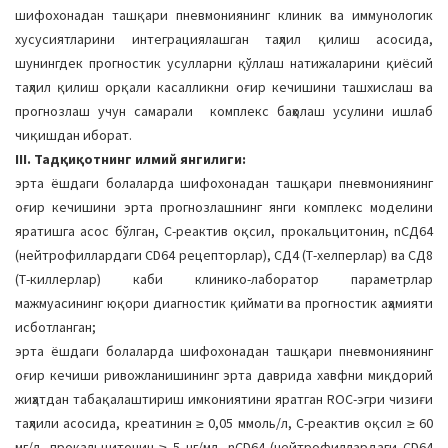
шифохонадан ташқари пневмониянинг клиник ва иммунологик
хусусиятларини интеграциялашган таҳлил қилиш асосида,
шунингдек прогностик усулларни қўллаш натижаларини қиёсий
таҳлил қилиш орқали касалликни оғир кечишини ташхислаш ва
прогнозлаш учун самарали комплекс баҳолаш усулини ишлаб
чиқишдан иборат.
III. Тадқиқотнинг илмий янгилиги:
эрта ёшдаги болаларда шифохонадан ташқари пневмониянинг
оғир кечишини эрта прогнозлашнинг янги комплекс моделини
яратишга асос бўлган, С-реактив оқсил, прокальцитонин, nСД64
(нейтрофиллардаги CD64 рецепторлар), СД4 (Т-хелперлар) ва СД8
(Т-киллерлар) каби клинико-лаборатор параметрлар
мажмуасининг юқори диагностик қиймати ва прогностик аҳамияти
исботланган;
эрта ёшдаги болаларда шифохонадан ташқари пневмониянинг
оғир кечиши ривожланишининг эрта даврида хавфни миқдорий
жиҳатдан табақалаштириш имкониятини яратган ROC-эгри чизиғи
таҳлили асосида, креатинин ≥ 0,05 ммоль/л, С-реактив оқсил ≥ 60
мг/л, прокальцитонин ≥ 5 нг/мл, nCD64 (нейтрофиллардаги CD64