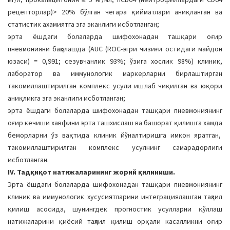
рецепторлар)> 20% бўлган чегара қийматлари аниқланган ва
статистик ахамиятга эга эканлиги исботланган;
эрта ёшдаги болаларда шифохонадан ташқари оғир
пневмонияни баҳолашда (AUC (ROC-эгри чизиғи остидаги майдон
юзаси) = 0,991; сезувчанлик 93%; ўзига хослик 98%) клиник,
лаборатор ва иммунологик маркерларни бирлаштирган
такомиллаштирилган комплекс усули ишлаб чиқилган ва юқори
аниқликга эга эканлиги исботланган;
эрта ёшдаги болаларда шифохонадан ташқари пневмониянинг
оғир кечиши хавфини эрта ташхислаш ва башорат қилишга хамда
беморларни ўз вақтида клиник йўналтиришга имкон яратган,
такомиллаштирилган комплекс усулнинг самарадорлиги
исботланган.
IV. Тадқиқот натижаларининг жорий қилиниши.
Эрта ёшдаги болаларда шифохонадан ташқари пневмониянинг
клиник ва иммунологик хусусиятларини интеграциялашган таҳлил
қилиш асосида, шунингдек прогностик усулларни қўллаш
натижаларини қиёсий таҳлил қилиш орқали касалликни оғир