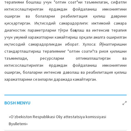
терапияни бошлаш учун "олтин соат"ни таъминлаган, сифатли
ихтисослаштирилган ёрдамдан фойдаланиш имкониятини
оширган ва болаларни реабилитация қилиш даврини
қисқартирган. Иқтисодий самарадорлиги: ижтимоий самара
диагностик параметрларни тўғри баҳолаш ва интенсив терапия
учун умумий харажатларни камайтириш орқали амалга оширилган
иқтисодий самарадорликдан иборат. Хулоса: Йўналтиришни
стандартлаштириш терапиянинг "олтин соати"га риоя қилишни
таъминлади, ресурсларни оптималлаштирган ва
ихтисослаштирилган ёрдамдан фойдаланиш имкониятини
оширган, болаларни интенсив даволаш ва реабилитация қилиш
харажатларини сезиларли даражада камайтирган.
BOSH MENYU
«O‘zbekiston Respublikasi Oliy attestatsiya komissiyasi
Byulleteni»