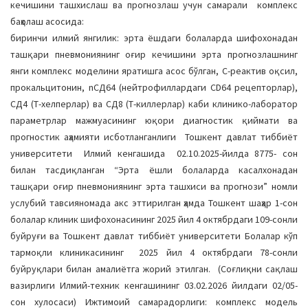
кечишини ташхислаш ва прогнозлаш учун самарали комплекс
баҳолаш асосида:
биринчи илмий янгилик: эрта ёшдаги болаларда шифохонадан
ташқари пневмониянинг оғир кечишини эрта прогнозлашнинг
янги комплекс моделини яратишга асос бўлган, С-реактив оқсил,
прокальцитонин, nСД64 (нейтрофиллардаги CD64 рецепторлар),
СД4 (Т-хелперлар) ва СД8 (Т-киллерлар) каби клинико-лаборатор
параметрлар мажмуасининг юқори диагностик қиймати ва
прогностик аҳамияти исботланганлиги Тошкент давлат тиббиёт
университети Илмий кенгашида 02.10.2025-йилда 8775- сон
билан тасдиқланган “Эрта ёшли болаларда касалхонадан
ташқари оғир пневмониянинг эрта ташхиси ва прогнози” номли
услубий тавсияномада акс эттирилган ҳамда Тошкент шаҳар 1-сон
болалар клиник шифохонасининг 2025 йил 4 октябрдаги 109-сонли
буйруғи ва Тошкент давлат тиббиёт университети Болалар кўп
тармоқли клиникасининг 2025 йил 4 октябрдаги 78-сонли
буйруқлари билан амалиётга жорий этилган. (Соғлиқни сақлаш
вазирлиги Илмий-техник кенгашининг 03.02.2026 йилдаги 02/05-
сон хулосаси) Ижтимоий самарадорлиги: комплекс модель