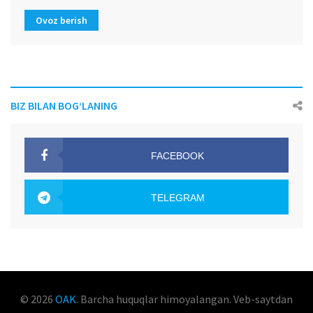
Ovoz berish
BIZ BILAN BOG‘LANING
FACEBOOK
OAK.UZ
TELEGRAM
OAK.UZ
© 2026
OAK
. Barcha huquqlar himoyalangan. Veb-saytdan