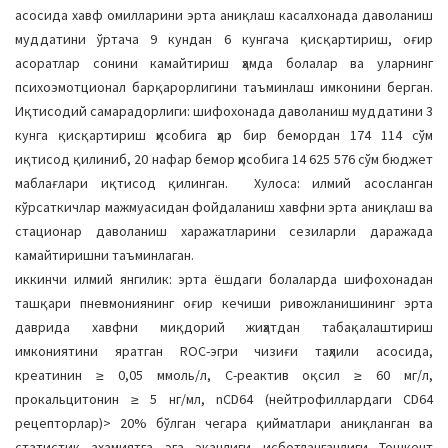
асосида хавф омилларини эрта аниқлаш касалхонада даволаниш
муддатини ўртача 9 кундан 6 кунгача қисқартириш, оғир
асоратлар сонини камайтириш ҳамда болалар ва уларнинг
психоэмотционал барқарорлигини таъминлаш имконини берган.
Иқтисодий самарадорлиги: шифохонада даволаниш муддатини 3
кунга қисқартириш ҳисобига ҳар бир бемордан 174 114 сўм
иқтисод қилиниб, 20 нафар бемор ҳисобига 14 625 576 сўм бюджет
маблағлари иқтисод қилинган. Хулоса: илмий асосланган
кўрсаткичлар мажмуасидан фойдаланиш хавфни эрта аниқлаш ва
стационар даволаниш харажатларини сезиларли даражада
камайтиришни таъминлаган.
иккинчи илмий янгилик: эрта ёшдаги болаларда шифохонадан
ташқари пневмониянинг оғир кечиши ривожланишининг эрта
даврида хавфни миқдорий жиҳатдан табақалаштириш
имкониятини яратган ROC-эгри чизиғи таҳлили асосида,
креатинин ≥ 0,05 ммоль/л, С-реактив оқсил ≥ 60 мг/л,
прокальцитонин ≥ 5 нг/мл, nCD64 (нейтрофиллардаги CD64
рецепторлар)> 20% бўлган чегара қийматлари аниқланган ва
статистик ахамиятга эга эканлиги исботланганлиги Тошкент