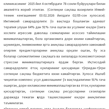
клиникасининг 2025 йил 4 октябрдаги 78-сонли буйруқлари билан
амалиётга жорий этилган. (Соғлиқни сақлаш вазирлиги Илмий-
техник кенгашининг 03.02.2026 йилдаги 02/05-сон хулосаси).
Ижтимоий самарадорлиги: ўз вақтида бошланган адекват
терапия улуши 64% дан 91% гача ошган ва усулнинг юқори ўзига
хослиги агрессив даволаш схемаларини асоссиз тайинлашни
минималлаштирган, бола организмига дори юкини камайтирган,
шунингдек, пневмонияни эрта аниқлаш самарадорлиги замонавий
оғирлик предикторларини аниқлаш орқали ошган, бу эса
болалар саломатлигини сақлашга ва оилаларда психоэмотсионал
стрессни минималлаштиришга ёрдам берган. Иқтисодий
самарадорлиги: ётоқ кунларининг қисқариши тўғридан-тўғри
соғлиқни сақлаш бюджетига юкни камайтирган. Хулоса: Ишлаб
чиқилган комплекс усул даволашнинг ўз вақтидалигини 91% гача
оширган, дори юкламасини минималлаштирган ва ётоқ кунларини
қисқартирган, соғлиқни сақлаш ресурсларини сезиларли
даражада тежаган ҳолда ташхислашнинг юқори аниқлигини
таъминлаган.
тўртинчи илмий янгилик: эрта ёшдаги болаларда шифохонадан