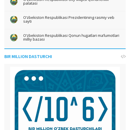
palatasi
O‘zbekiston Respublikasi Prezidentining rasmiy veb
sayti
O‘zbekiston Respublikasi Qonun hujjatlari ma’lumotlari
milliy bazasi
BIR MILLION DASTURCHI