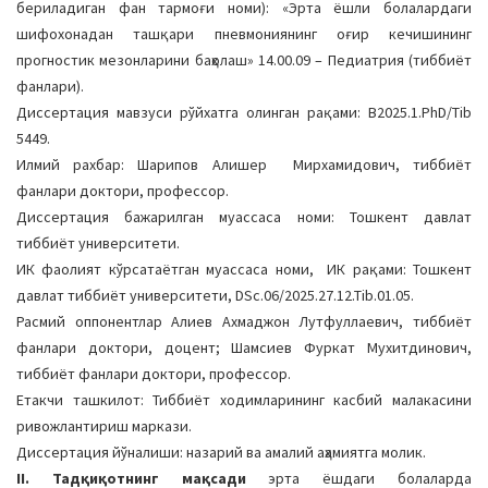
бериладиган фан тармоғи номи): «Эрта ёшли болалардаги
a
шифохонадан ташқари пневмониянинг оғир кечишининг
t
прогностик мезонларини баҳолаш» 14.00.09 – Педиатрия (тиббиёт
i
фанлари).
o
Диссертация мавзуси рўйхатга олинган рақами: B2025.1.PhD/Tib
n
5449.
Илмий рахбар: Шарипов Алишер Мирхамидович, тиббиёт
фанлари доктори, профессор.
Диссертация бажарилган муассаса номи: Тошкент давлат
тиббиёт университети.
ИК фаолият кўрсатаётган муассаса номи, ИК рақами: Тошкент
давлат тиббиёт университети, DSc.06/2025.27.12.Tib.01.05.
Расмий оппонентлар Алиев Ахмаджон Лутфуллаевич, тиббиёт
фанлари доктори, доцент; Шамсиев Фуркат Мухитдинович,
тиббиёт фанлари доктори, профессор.
Етакчи ташкилот: Тиббиёт ходимларининг касбий малакасини
ривожлантириш маркази.
Диссертация йўналиши: назарий ва амалий аҳамиятга молик.
II. Тадқиқотнинг мақсади
эрта ёшдаги болаларда