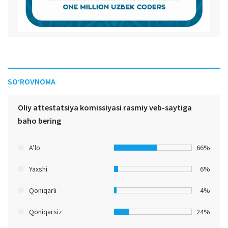
SO‘ROVNOMA
Oliy attestatsiya komissiyasi rasmiy veb-saytiga
baho bering
A’lo
66%
Yaxshi
6%
Qoniqarli
4%
Qoniqarsiz
24%