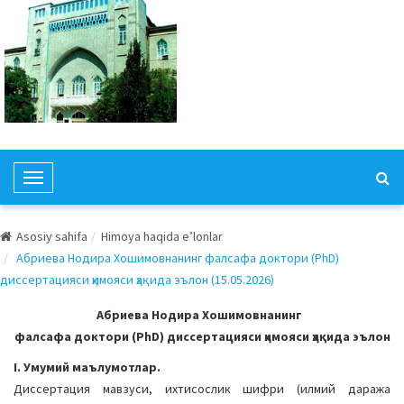
T
o
g
Asosiy sahifa
Himoya haqida e’lonlar
g
Абриева Нодира Хошимовнанинг фалсафа доктори (PhD)
l
диссертацияси ҳимояси ҳақида эълон (15.05.2026)
e
N
Абриева Нодира Хошимовнанинг
a
фалсафа доктори (PhD) диссертацияси ҳимояси ҳақида эълон
v
I. Умумий маълумотлар.
i
Диссертация мавзуси, ихтисослик шифри (илмий даража
g