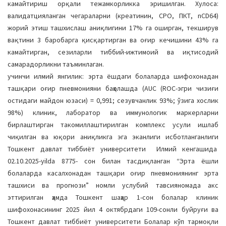
камайтириш орқали тежамкорликка эришилган. Хулоса:
валидатцияланган чегараларни (креатинин, СРО, ПКТ, nCD64)
жорий этиш ташхислаш аниқлигини 17% га оширган, текширув
вақтини 3 баробарга қисқартирган ва оғир кечишини 43% га
камайтирган, сезиларли тиббий-ижтимоий ва иқтисодий
самарадорликни таъминлаган.
учинчи илмий янгилик: эрта ёшдаги болаларда шифохонадан
ташқари оғир пневмонияни баҳолашда (AUC (ROC-эгри чизиғи
остидаги майдон юзаси) = 0,991; сезувчанлик 93%; ўзига хослик
98%) клиник, лаборатор ва иммунологик маркерларни
бирлаштирган такомиллаштирилган комплекс усули ишлаб
чиқилган ва юқори аниқликга эга эканлиги исботланганлиги
Тошкент давлат тиббиёт университети Илмий кенгашида
02.10.2025-yilda 8775- сон билан тасдиқланган “Эрта ёшли
болаларда касалхонадан ташқари оғир пневмониянинг эрта
ташхиси ва прогнози” номли услубий тавсияномада акс
эттирилган ҳамда Тошкент шаҳар 1-сон болалар клиник
шифохонасининг 2025 йил 4 октябрдаги 109-сонли буйруғи ва
Тошкент давлат тиббиёт университети Болалар кўп тармоқли