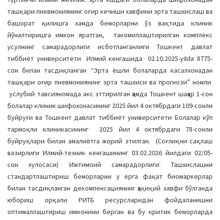
ташқари пневмониянинг оғир кечиши хавфини эрта ташхислаш ва
башорат қилишга хамда беморларни ўз вақтида клиник
йўналтиришга имкон яратган, такомиллаштирилган комплекс
усулнинг самарадорлиги исботланганлиги Тошкент давлат
тиббиёт университети Илмий кенгашида 02.10.2025-yilda 8775-
сон билан тасдиқланган “Эрта ёшли болаларда касалхонадан
ташқари оғир пневмониянинг эрта ташхиси ва прогнози” номли
услубий тавсияномада акс эттирилган ҳамда Тошкент шаҳар 1-сон
болалар клиник шифохонасининг 2025 йил 4 октябрдаги 109-сонли
буйруғи ва Тошкент давлат тиббиёт университети Болалар кўп
тармоқли клиникасининг 2025 йил 4 октябрдаги 78-сонли
буйруқлари билан амалиётга жорий этилган. (Соғлиқни сақлаш
вазирлиги Илмий-техник кенгашининг 03.02.2026 йилдаги 02/05-
сон хулосаси) Ижтимоий самарадорлиги: Ташхислашни
стандартлаштириш беморларни у ерга фақат биомаркерлар
билан тасдиқланган декомпенсациянинг ҳақиқий хавфи бўлганда
юбориш орқали РИТБ ресурсларидан фойдаланишни
оптималлаштириш имконини берган ва бу критик беморларда