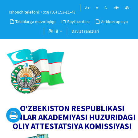
A+
A
A-
Ishonch telefoni: +998 (95) 193-11-43
Talablarga muvofiqligi
Sayt xaritasi
Antikorrupsiya
Til
Davlat ramzlari
O‘ZBEKISTON RESPUBLIKASI
FANLAR AKADEMIYASI HUZURIDAGI
OLIY ATTESTATSIYA KOMISSIYASI