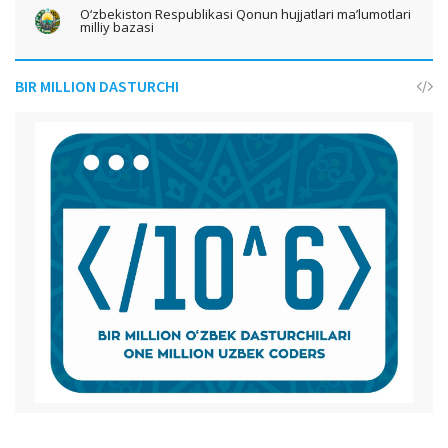
O‘zbekiston Respublikasi Qonun hujjatlari ma’lumotlari
milliy bazasi
BIR MILLION DASTURCHI