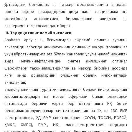
ўртасидаги боғлиқлик ва таъсир механизмларини аниқлаш
орқали юқори самарадорлик ҳамда паст токцикликка эга
истиқболли антиаритмик бирикмаларни аниқлаш ва
экспериментал асослашдан иборат.
III. Тадқиқотнинг илмий янгилиги:
Anabasis aphylla L. ўсимлигидан ажратиб олинган лупинин
алкалоиди асосида аминолупинин олишнинг юқори тозалик ва
унум кўрсаткичларига эга бўлган самарали усули ишлаб чиқилган
ҳамда Н-лупинилфталимидни синтез қилишнинг оптимал
шароитлари такомиллаштирилган ва мазкур бирикма асосида
янги амид ҳосилаларини олишнинг оралиқ имкониятлари
аниқланган;
аминолупининнинг турли хил алмашинган бензой кислоталарнинг
хлорангидридлари ва метил эфирлари билан реакцияси
натижасида биринчи марта бир қатор янги НҲ боғли
бензоиламидолупининлар синтез қилинган ва 1Ҳ ва 13C ЯМР
спектроскопия, 2Д ЯМР спектроскопия (CОСЙ, ТОCСЙ, РОЕСЙ,
ҲМҚC, ҲМБC), ПМР-, ИҚ-, масс-спектрометрия тадқиқот
усулларидан фойдаланган ҳолда бирикмаларнинг молекуляр