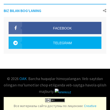
BIZ BILAN BOG‘LANING
FACEBOOK
OAK.UZ
TELEGRAM
OAK.UZ
© 2026
OAK
. Barcha huquqlar himoyalangan. Veb-saytdan
olingan maʼlumotlar chop etilganda veb-saytga havola qilish
majburiy.
Все материалы сайта доступны по лицензии:
Creative