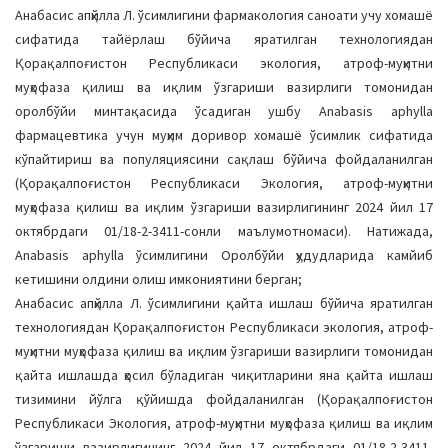
Анабасис апҳйлла Л. ўсимлигини фармакология саноати учу хомашё
сифатида тайёрлаш бўйича яратилган технологиядан
Қорақалпоғистон Республикаси экология, атроф-муҳитни
муҳофаза қилиш ва иқлим ўзгариши вазирлиги томонидан
оролбўйи минтақасида ўсадиган ушбу Anabasis aphylla
фармацевтика учун муҳим доривор хомашё ўсимлик сифатида
кўпайтириш ва популяциясини сақлаш бўйича фойдаланилган
(Қорақалпоғистон Республикаси Экология, атроф-муҳитни
муҳофаза қилиш ва иқлим ўзгариши вазирлигининг 2024 йил 17
октябрдаги 01/18-2-3411-сонли маълумотномаси). Натижада,
Anabasis aphylla ўсимлигини Оролбўйи ҳудудларида камйиб
кетишини олдини олиш имкониятини берган;
Анабасис апҳйлла Л. ўсимлигини қайта ишлаш бўйича яратилган
технологиядан Қорақалпоғистон Республикаси экология, атроф-
муҳитни муҳофаза қилиш ва иқлим ўзгариши вазирлиги томонидан
қайта ишлашда ҳосил бўладиган чиқитларини яна қайта ишлаш
тизимини йўлга қўйишда фойдаланилган (Қорақалпоғистон
Республикаси Экология, атроф-муҳитни муҳофаза қилиш ва иқлим
ўзгариши вазирлигининг 2024 йил 17 октябрдаги 01/18-2-3411-