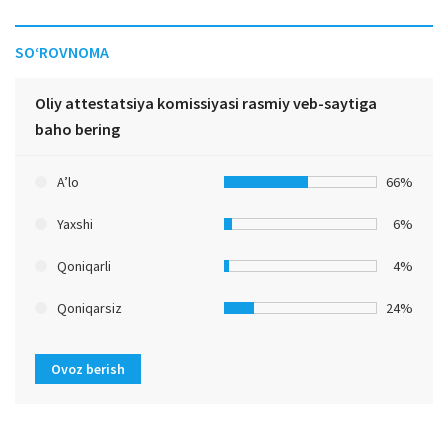
SO‘ROVNOMA
Oliy attestatsiya komissiyasi rasmiy veb-saytiga
baho bering
A’lo
66%
Yaxshi
6%
Qoniqarli
4%
Qoniqarsiz
24%
Ovoz berish