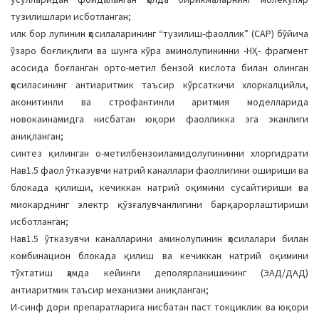
тузилишлари исботланган;
илк бор лупинин ҳосилаларининг “тузилиш-фаоллик” (САР) бўйича
ўзаро боғлиқлиги ва шунга кўра аминолупининни -НҲ- фрагмент
асосида боғланган орто-метил бензой кислота билан олинган
ҳосиласининг антиаритмик таъсир кўрсаткичи хлоркалцийли,
аконитинли ва строфантинли аритмия моделларида
новокаинамидга нисбатан юқори фаолликка эга эканлиги
аниқланган;
синтез қилинган о-метилбензоиламидолупининни хлоргидрати
Нав1.5 фаол ўтказувчи натрий каналлари фаоллигини ошириши ва
блокада қилиши, кечиккан натрий оқимини сусайтириши ва
миокарднинг электр қўзғалувчанлигини барқарорлаштириши
исботланган;
Нав1.5 ўтказувчи каналларини аминолупинин ҳосилалари билан
комбинацион блокада қилиш ва кечиккан натрий оқимини
тўхтатиш ҳамда кейинги деполярланишининг (ЭАД/ДАД)
антиаритмик таъсир механизми аниқланган;
И-синф дори препаратларига нисбатан паст токциклик ва юқори