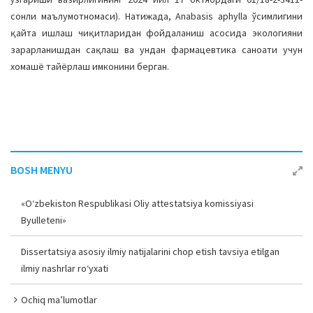
сонли маълумотномаси). Натижада, Anabasis aphylla ўсимлигини
қайта ишлаш чиқитларидан фойдаланиш асосида экологияни
зарарланишдан сақлаш ва ундан фармацевтика саноати учун
хомашё тайёрлаш имконини берган.
BOSH MENYU
«O‘zbekiston Respublikasi Oliy attestatsiya komissiyasi
Byulleteni»
Dissertatsiya asosiy ilmiy natijalarini chop etish tavsiya etilgan
ilmiy nashrlar ro‘yxati
Ochiq ma’lumotlar