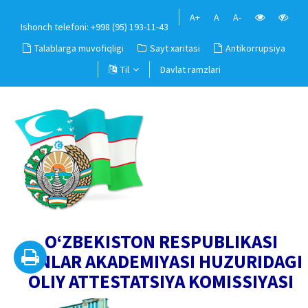
A+
A
A-
Ishonch telefoni: +998 (95) 193-11-43
Talablarga muvofiqligi
Sayt xaritasi
Antikorrupsiya
Til
Davlat ramzlari
O‘ZBEKISTON RESPUBLIKASI
FANLAR AKADEMIYASI HUZURIDAGI
OLIY ATTESTATSIYA KOMISSIYASI