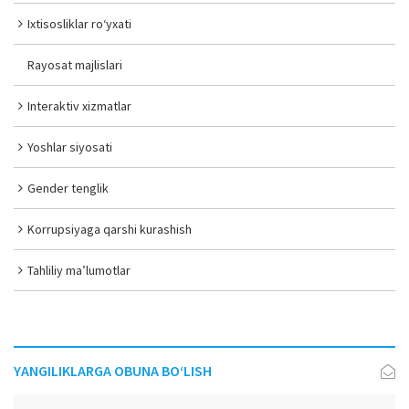
Ixtisosliklar ro‘yxati
Rayosat majlislari
Interaktiv xizmatlar
Yoshlar siyosati
Gender tenglik
Korrupsiyaga qarshi kurashish
Tahliliy ma’lumotlar
YANGILIKLARGA OBUNA BO‘LISH