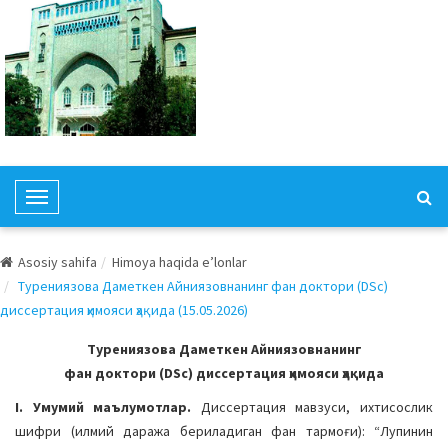
T
o
g
Asosiy sahifa
Himoya haqida e’lonlar
g
Турениязова Даметкен Айниязовнанинг фан доктори (DSc)
l
диссертация ҳимояси ҳақида (15.05.2026)
e
N
Турениязова Даметкен Айниязовнанинг
a
фан доктори (DSc) диссертация ҳимояси ҳақида
v
I. Умумий маълумотлар.
Диссертация мавзуси, ихтисослик
i
шифри (илмий даража бериладиган фан тармоғи): “Лупинин
g