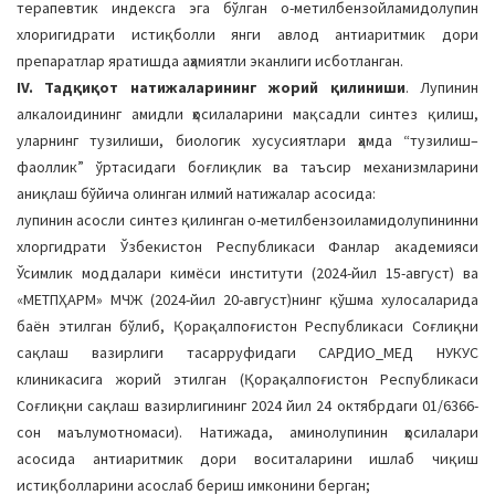
терапевтик индексга эга бўлган о-метилбензойламидолупин
хлоригидрати истиқболли янги авлод антиаритмик дори
препаратлар яратишда аҳамиятли эканлиги исботланган.
IV. Тадқиқот натижаларининг жорий қилиниши
. Лупинин
алкалоидининг амидли ҳосилаларини мақсадли синтез қилиш,
уларнинг тузилиши, биологик хусусиятлари ҳамда “тузилиш–
фаоллик” ўртасидаги боғлиқлик ва таъсир механизмларини
аниқлаш бўйича олинган илмий натижалар асосида:
лупинин асосли синтез қилинган о-метилбензоиламидолупининни
хлоргидрати Ўзбекистон Республикаси Фанлар академияси
Ўсимлик моддалари кимёси институти (2024-йил 15-август) ва
«МЕТПҲАРМ» МЧЖ (2024-йил 20-август)нинг қўшма хулосаларида
баён этилган бўлиб, Қорақалпоғистон Республикаси Соғлиқни
сақлаш вазирлиги тасарруфидаги CАРДИО_МЕД НУКУС
клиникасига жорий этилган (Қорақалпоғистон Республикаси
Соғлиқни сақлаш вазирлигининг 2024 йил 24 октябрдаги 01/6366-
сон маълумотномаси). Натижада, аминолупинин ҳосилалари
асосида антиаритмик дори воситаларини ишлаб чиқиш
истиқболларини асослаб бериш имконини берган;