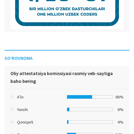
SO‘ROVNOMA
Oliy attestatsiya komissiyasi rasmiy veb-saytiga
baho bering
A’lo
66%
Yaxshi
6%
Qoniqarli
4%