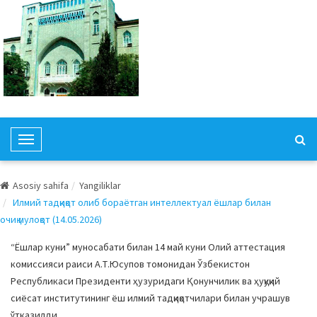
T
o
g
Asosiy sahifa
Yangiliklar
g
Илмий тадқиқот олиб бораётган интеллектуал ёшлар билан
l
очиқ мулоқот (14.05.2026)
e
N
“Ёшлар куни” муносабати билан 14 май куни Олий аттестация
a
комиссияси раиси А.Т.Юсупов томонидан Ўзбекистон
v
Республикаси Президенти ҳузуридаги Қонунчилик ва ҳуқуқий
i
сиёсат институтининг ёш илмий тадқиқотчилари билан учрашув
g
ўтказилди.