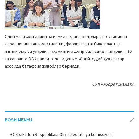
Олий малакали илмий ва илмий-педагог кадрлар аттестацияси
жараёнининг ташкил этилиши, фаолиятга татбиқ этилаётган
янгиликлар ва уларнинг аҳамиятига доир ёш тадқиқотчиларнинг 26
та саволига ОАК раиси томонидан меъёрий-ҳуқуқий ҳужжатлар
асосида батафсил жавоблар берилди.
ОАК Ахборот хизмати.
BOSH MENYU
«O‘zbekiston Respublikasi Oliy attestatsiya komissiyasi