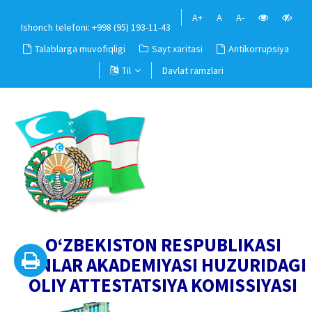
A+
A
A-
Ishonch telefoni: +998 (95) 193-11-43
Talablarga muvofiqligi
Sayt xaritasi
Antikorrupsiya
Til
Davlat ramzlari
O‘ZBEKISTON RESPUBLIKASI
FANLAR AKADEMIYASI HUZURIDAGI
OLIY ATTESTATSIYA KOMISSIYASI