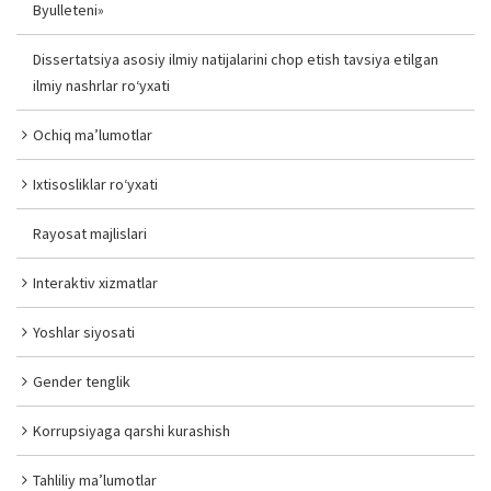
Byulleteni»
Dissertatsiya asosiy ilmiy natijalarini chop etish tavsiya etilgan
ilmiy nashrlar ro‘yxati
Ochiq ma’lumotlar
Ixtisosliklar ro‘yxati
Rayosat majlislari
Interaktiv xizmatlar
Yoshlar siyosati
Gender tenglik
Korrupsiyaga qarshi kurashish
Tahliliy ma’lumotlar