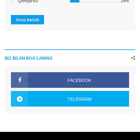
Qoniqarsiz
24%
Ovoz berish
BIZ BILAN BOG‘LANING
FACEBOOK
OAK.UZ
TELEGRAM
OAK.UZ