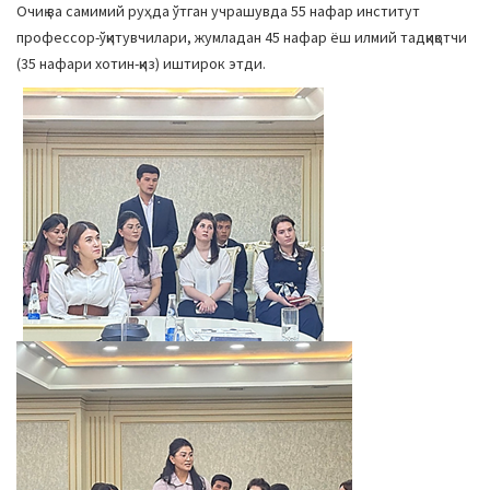
Очиқ ва самимий руҳда ўтган учрашувда 55 нафар институт
профессор-ўқитувчилари, жумладан 45 нафар ёш илмий тадқиқотчи
(35 нафари хотин-қиз) иштирок этди.