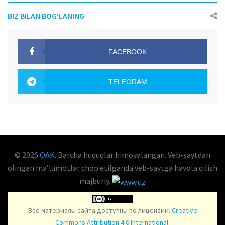
BIZ BILAN BOG‘LANING
FACEBOOK
OAK.UZ
TELEGRAM
OAK.UZ
© 2026
OAK
. Barcha huquqlar himoyalangan. Veb-saytdan
olingan maʼlumotlar chop etilganda veb-saytga havola qilish
majburiy.
Все материалы сайта доступны по лицензии:
Creative
Commons Attribution 4.0 International
.