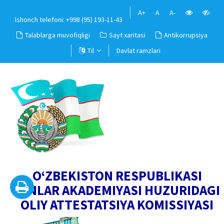
A+
A
A-
Ishonch telefoni: +998 (95) 193-11-43
Talablarga muvofiqligi
Sayt xaritasi
Antikorrupsiya
Til
Davlat ramzlari
O‘ZBEKISTON RESPUBLIKASI
FANLAR AKADEMIYASI HUZURIDAGI
OLIY ATTESTATSIYA KOMISSIYASI