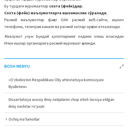
a
Бу турдаги мурожаатлар
сохта (фейк)дир.
t
Сохта (фейк) маълумотларга ишонмаслик сўралади.
i
Расмий маълумотлар фақат ОАК расмий веб-сайти, ишонч
o
телефони, телеграм канали ва расмий хатлар орқали етказилади.
n
Маълумот учун:
Бундай ҳолатларнинг олдини олиш юзасидан
Ички ишлар органларига расмий мурожаат қилинди.
BOSH MENYU
«O‘zbekiston Respublikasi Oliy attestatsiya komissiyasi
Byulleteni»
Dissertatsiya asosiy ilmiy natijalarini chop etish tavsiya etilgan
ilmiy nashrlar ro‘yxati
Ochiq ma’lumotlar