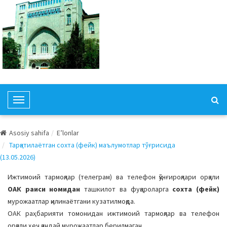
T
o
g
Asosiy sahifa
E’lonlar
g
Тарқатилаётган сохта (фейк) маълумотлар тўғрисида
l
(13.05.2026)
e
N
Ижтимоий тармоқлар (телеграм) ва телефон қўнғироқлари орқали
a
ОАК раиси номидан
ташкилот ва фуқароларга
сохта (фейк)
v
мурожаатлар қилинаётгани кузатилмоқда.
i
ОАК раҳбарияти томонидан ижтимоий тармоқлар ва телефон
g
орқали ҳеч қандай мурожаатлар берилмаган.