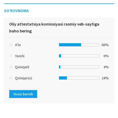
SO‘ROVNOMA
Oliy attestatsiya komissiyasi rasmiy veb-saytiga
baho bering
A’lo
66%
Yaxshi
6%
Qoniqarli
4%
Qoniqarsiz
24%
Ovoz berish