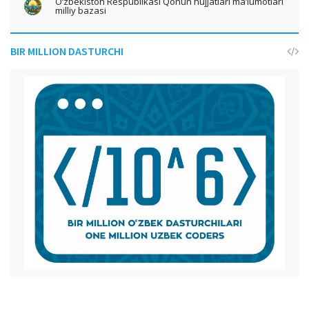
O‘zbekiston Respublikasi Qonun hujjatlari ma’lumotlari
milliy bazasi
BIR MILLION DASTURCHI