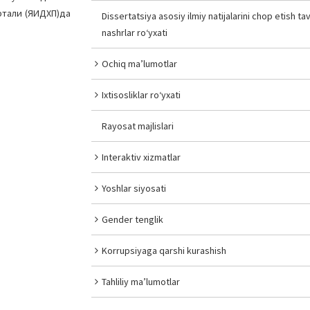
ртали (ЯИДХП)да
Dissertatsiya asosiy ilmiy natijalarini chop etish tav
nashrlar ro‘yxati
Ochiq ma’lumotlar
Ixtisosliklar ro‘yxati
Rayosat majlislari
Interaktiv xizmatlar
Yoshlar siyosati
Gender tenglik
Korrupsiyaga qarshi kurashish
Tahliliy ma’lumotlar