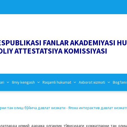
ESPUBLIKASI FANLAR AKADEMIYASI H
OLIY ATTESTATSIYA KOMISSIYASI
ari
Ilmiy kengash
Raqamli hukumat
Axborot xizmati
Bog‘lani
ни тан олиш бўйича давлат хизмати - Ягона интерактив давлат хизмат
влатларда илмий даража олганлик тўғрисидаги ҳужжатларни тан оли