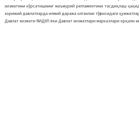
хизматини кўрсатишнинг маъмурий регламентини тасдиқлаш ҳақид
хорижий давлатларда илмий даража олганлик тўғрисидаги ҳужжатла
Давлат хизмати ЯИДХП ёки Давлат хизматлари марказлари орқали а