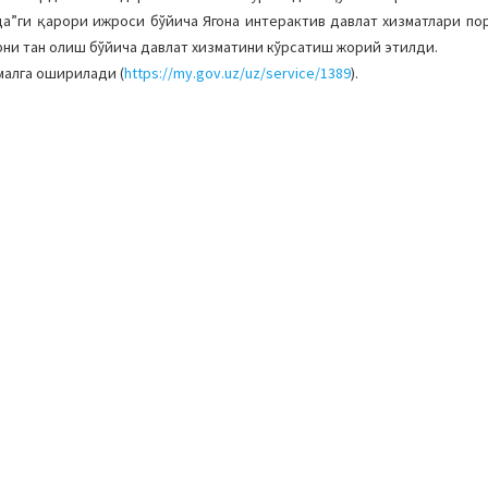
а”ги қарори ижроси бўйича Ягона интерактив давлат хизматлари по
рни тан олиш бўйича давлат хизматини кўрсатиш жорий этилди.
малга оширилади (
https://my.gov.uz/uz/service/1389
).