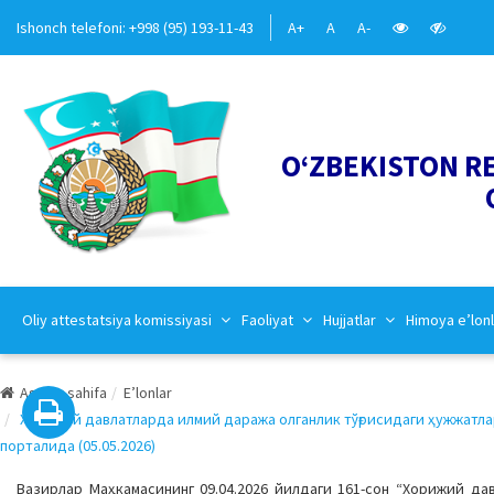
Ishonch telefoni: +998 (95) 193-11-43
A+
A
A-
O‘ZBEKISTON R
Oliy attestatsiya komissiyasi
Faoliyat
Hujjatlar
Himoya e’lonl
Asosiy sahifa
E’lonlar
Хорижий давлатларда илмий даража олганлик тўғрисидаги ҳужжатлар
порталида (05.05.2026)
Вазирлар Маҳкамасининг 09.04.2026 йилдаги 161-сон “Хорижий да