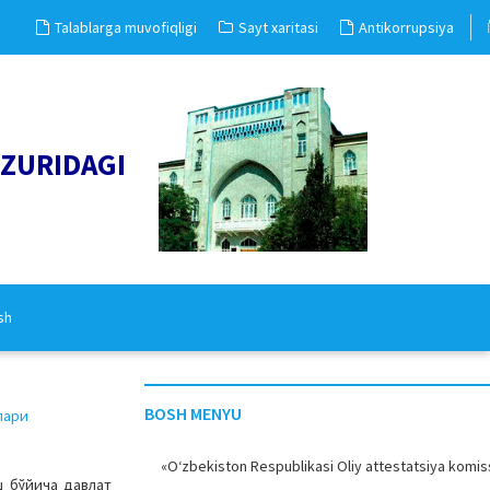
Talablarga muvofiqligi
Sayt xaritasi
Antikorrupsiya
UZURIDAGI
sh
BOSH MENYU
лари
«O‘zbekiston Respublikasi Oliy attestatsiya komiss
ш бўйича давлат