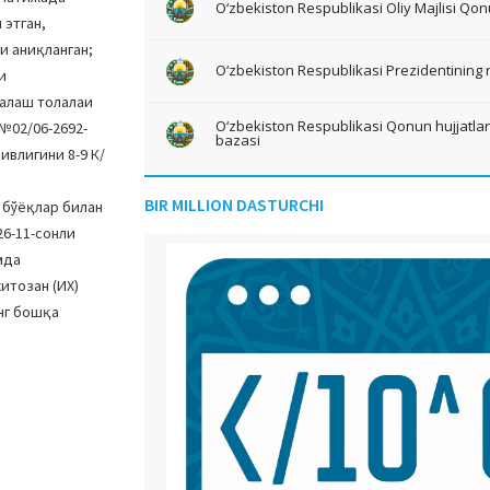
O‘zbekiston Respublikasi Oliy Majlisi Qon
 этган,
и аниқланган;
O‘zbekiston Respublikasi Prezidentining 
и
ралаш толалаи
O‘zbekiston Respublikasi Qonun hujjatlari 
№02/06-2692-
bazasi
ивлигини 8-9 К/
BIR MILLION DASTURCHI
 бўёқлар билан
26-11-сонли
мда
итозан (ИХ)
нг бошқа