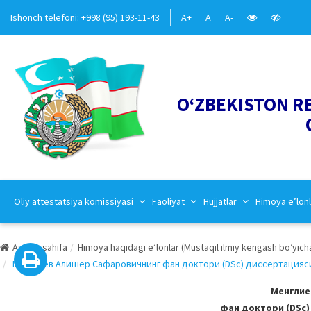
Ishonch telefoni: +998 (95) 193-11-43
A+
A
A-
O‘ZBEKISTON R
Oliy attestatsiya komissiyasi
Faoliyat
Hujjatlar
Himoya e’lonl
Asosiy sahifa
Himoya haqidagi e’lonlar (Mustaqil ilmiy kengash bo‘yich
Менглиев Алишер Сафаровичнинг фан доктори (DSc) диссертацияси ҳ
Менглие
фан доктори (DSc)