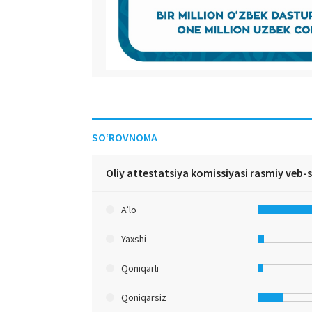
SO‘ROVNOMA
Oliy attestatsiya komissiyasi rasmiy veb-
A’lo
Yaxshi
Qoniqarli
Qoniqarsiz