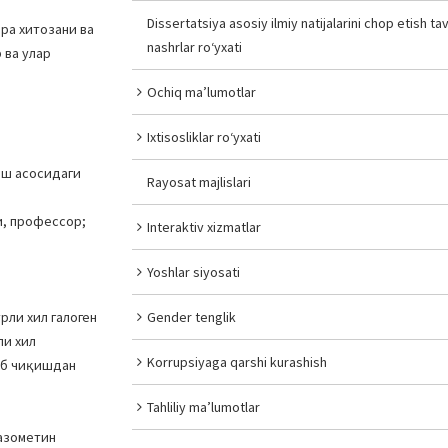
Dissertatsiya asosiy ilmiy natijalarini chop etish tav
ра хитозани ва
nashrlar ro‘yxati
 ва улар
Ochiq ma’lumotlar
Ixtisosliklar ro‘yxati
гаш асосидаги
Rayosat majlislari
и, профессор;
Interaktiv xizmatlar
Yoshlar siyosati
рли хил галоген
Gender tenglik
ли хил
Korrupsiyaga qarshi kurashish
аб чиқишдан
Tahliliy ma’lumotlar
иазометин