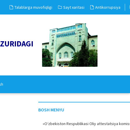
Talablarga muvofiqligi
Sayt xaritasi
Antikorrupsiya
UZURIDAGI
sh
BOSH MENYU
«O‘zbekiston Respublikasi Oliy attestatsiya komiss