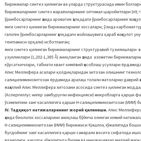
бирикмалар синтез қилинган ва уларда структурасида имин боғларн
бирикмаларнинг синтез жараёнларининг оптимал шаройитлари (пҲ = 5-5
ўринбосарларнинг ҳамда ароматик ҳалқадаги ўринбосарларнинг маҳсу
янги синтез қилинган бирикмаларнинг хоссалари, ўзида карбонил гу
галоген ўринбосарларнинг ҳалқадаги жойлашувига қараб маҳсулот у
тенгламаси орқали) исботланган;
янги синтез қилинган бирикмаларнинг структуравий тузилишлари ва у
узунликлари (1,202-1,385 Å) аниқланган ҳамда азометин бирикмалар
кўрсаткичлари, табиати квант кимёвий ҳисоблаш усуллари ёрдамида
Апис Меллифера асалари қолдиқларидан хитозан олишнинг технологи
салицилиминохитозан ёрдамида аралаш толали матоларни даврий ҳа
маҳаллий Апис Меллифера хитозани асосида синтез қилинган модда
(Аспергиллус нигер замбуруғли инфекцияси) микробларга қарши фа
ўсимлигини занг касаллигига қарши Н-салицилиминохитозан (ИИИ) б
IV. Тадқиқот натижаларининг жорий қилиниши.
Апис Меллифера
ҳамда биологок хоссаларини аниқлаш бўйича олинган илмий натижал
Н-салицилиминохитозан (ИИИ) бирикмаси Қишлоқ хўжалигида бошоқл
буғдойнинг занг касаллигига қарши самарали восита сифатида ишл
вазирлиги, қишлоқ хўжалигида билим ва инновациялар миллий марка