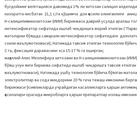
буғдойнинг вегетацияси давомида 1% ли хитозан салицил алдегиди п
назоратга нисбатан 21,1 с/га қўшимча дон ҳосили олинганлиги аниқл
Н-салицилиминохитозан (ИИИ) бирикмаси даврий усулда аралаш тол
интенсификатор сифатида ишлаб чиқаришга жорий этилган (“Парво
матоларни бўяшда самарали интенсификатор сифатидаги далолатно
сонли маълумотномаси); Натижада тавсия этилган технология бўйича
С га, фиксация даражасини эса 15-17 % га оширган;
маҳаллий Апис Меллифера хитозани ва Н-салицилиминохитозан (ИИИ
бўяш учун янги бирикма сифатида ишлаб чиқаришга тавсия этилган
маълумотномаси); Натижада ушбу технология бўйича бўялган матола
электролитлар ва сода миқдорини 20 % гача тежаш имконини берга
бирикмаси ўсимликларда учрайдиган касалликларга қарши антимикр
ҳосилалари орасида микробларга қарши препаратлар излаш имконин