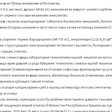
и ҳосил бўлиш механизми исботланган;
.5, метанол, ҳарорат 60-62 оC) аниқланган ва маҳсулот унумига карбони
лот унумига таъсири механизми аниқланган;
руҳи сақлаган алдегидларнинг табиатига боғлиқлиги аниқланиб, бензол
нумини ўзгариш қонунияти орто<мета<пара кетма-кетлигида эканлиги (
ларнинг термик барқарорлиги (94-775 оC), энергиялари (1,02-9,33 µВ*с
нинг структурадаги электронларнинг потенсиал тақсимоти, боғларнинг
 тадқиқ этилган;
к схемаси ҳамда лаборатория технологияси ишлаб чиқилган ва хитоза
мда ярим даврий усулда бўяшнинг технологик схемаси ишлаб чиқилга
ларнинг ўсимликларни ҳимоя воситалари сифатида фунгицидлик хусус
оллиги аниқланган ҳамда қишлоқ хўжалигида бошоқли ўсимликлар, жу
ирикмаси қўллашга тавсия этилган.
 асалари қолдиқларини қайта ишлаш натижасида хитозан синтези ва
ар асосида:
и экинлар, жумладан кузги буғдойнинг вегетацияси даврига таъсири 
аб чиқаришга жорий этилган (Ўзбекистон Республикаси Қишлоқ ва сув
зининг 2025 йил 28 августдаги 05/04-04-517 – сонли маълумотномаси).