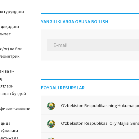
л гуруҳидаги
YANGILIKLARGA OBUNA BO‘LISH
 ҳалқадаги
Гаммет
/мг) ва боғ
 геометрик
н ва Н-
н;
иятлари
FOYDALI RESURSLAR
младан буғдой
O‘zbekiston Respublikasining Hukumat po
 физик-кимёвий
ҳамда
O‘zbekiston Respublikasi Oliy Majlisi Sena
 хўжалиги
 Натижада