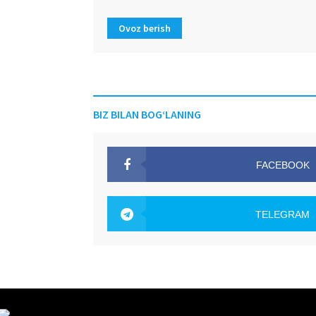
Ovoz berish
BIZ BILAN BOG‘LANING
FACEBOOK
OAK.UZ
TELEGRAM
OAK.UZ