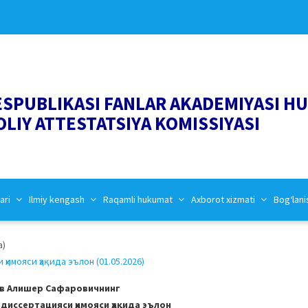
ESPUBLIKASI FANLAR AKADEMIYASI H
OLIY ATTESTATSIYA KOMISSIYASI
ari
Ilmiy kengash
Raqamli hukumat
Axborot xizmati
Bog‘lani
a)
имояси ҳақида эълон (01.05.2026)
в Алишер Сафаровичнинг
 диссертацияси ҳимояси ҳақида эълон