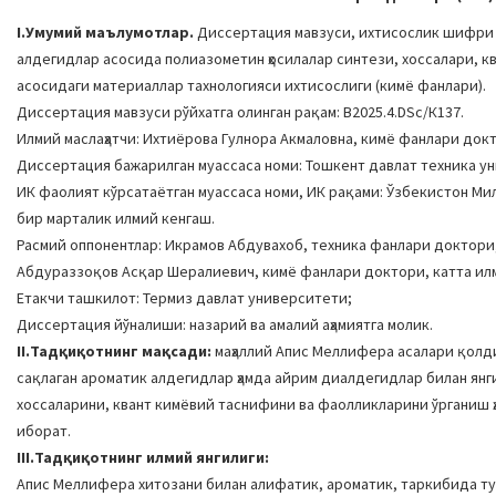
I.Умумий маълумотлар.
Диссертация мавзуси, ихтисослик шифри (
алдегидлар асосида полиазометин ҳосилалар синтези, хоссалари, ква
асосидаги материаллар тахнологияси ихтисослиги (кимё фанлари).
Диссертация мавзуси рўйхатга олинган рақам: B2025.4.DSc/К137.
Илмий маслаҳатчи: Ихтиёрова Гулнора Акмаловна, кимё фанлари док
Диссертация бажарилган муассаса номи: Тошкент давлат техника у
ИК фаолият кўрсатаётган муассаса номи, ИК рақами: Ўзбекистон Мил
бир марталик илмий кенгаш.
Расмий оппонентлар: Икрамов Абдувахоб, техника фанлари доктор
Абдураззоқов Асқар Шералиевич, кимё фанлари доктори, катта ил
Етакчи ташкилот: Термиз давлат университети;
Диссертация йўналиши: назарий ва амалий аҳамиятга молик.
II.Тадқиқотнинг мақсади:
маҳаллий Апис Меллифера асалари қолди
сақлаган ароматик алдегидлар ҳамда айрим диалдегидлар билан янг
хоссаларини, квант кимёвий таснифини ва фаолликларини ўрганиш
иборат.
III.Тадқиқотнинг илмий янгилиги:
Апис Меллифера хитозани билан алифатик, ароматик, таркибида ту