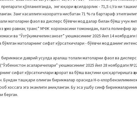
репарати қўлланилганда, энг юқори ҳосилдорлик - 71,5 с/га ни ташкил
анган. Занг касаллиги назоратга нисбатан 71 % га бартараф этилганлиг
али матоларни фаол ва дисперс бўёвчи моддалар билан бўяш учун янг
з ҳумо равнақ транс” МЧЖ корхонасини томонидан, пахта полиефир а
маси ва “Ўзтўқимачиликсаноат” уюшмасининг 2025 йил 14 ноябрдаги 
 бўялган матоларнинг сифат кўрсаткичлари - бўёвчи модданинг интенс
) бирикмаси даврий усулда аралаш толали матоларни фаол ва дисперс
 (“Ўзбекистон асаларичилари” уюшмасининг 2025 йил 28 ноябрдаги №2
рнинг сифат кўрсаткичлари ҳарорат ва бўяш вақтини қисқартиришга ҳа
н. Бундан ташқари олинган бирикмалар орасида Н-о-хлорбензилиминох
об хоссага эга эканлиги аниқланган. Бу эса ушбу синф бирикмаларини
и берган.