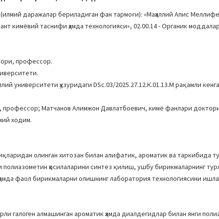
илмий даражалар бериладиган фан тармоғи): «Маҳаллий Апис Меллифе
нт кимёвий таснифи ҳамда технологияси», 02.00.14 - Органик моддалар
тори, профессор.
ниверситети.
лий университети ҳузуридаги DSc.03/2025.27.12.К.01.13.М рақамли кен
и, профессор; Матчанов Алимжон Давлатбоевич, кимё фанлари доктор
мий ходим.
қларидан олинган хитозан билан алифатик, ароматик ва таркибида ту
и полиазометин ҳосилаларини синтез қилиш, ушбу бирикмаларнинг тур
 ҳамда фаол бирикмаларни олишнинг лаборатория технологиясини ишл
рли галоген алмашинган ароматик ҳамда диалдегидлар билан янги пол