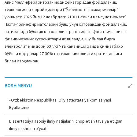
Апис Меллифера хитозан модификаторидан фойдаланиш
технологияси жорий қилинди (“Ўзбекистон асаларичилар”
уюшмаси 2025 йил 12 ноябрдаги 210/11-сонли маълумотномаси).
Пахта-полиефир матоларни бўяш учун хитозандан фойдаланиш
натижасида бўялган матоларнинг ранг-сифат кўрсаткичлари ва
физик-механик хусусиятлари яхшиланди, шу билан бирга
электролит миқдори 60 г/кг/- га камайиши ҳамда қимматбаҳо
бўёвчи моддалар 27-30% га тежаш имконияти яратилганлиги
билан изоҳланган.
BOSH MENYU
«O‘zbekiston Respublikasi Oliy attestatsiya komissiyasi
Byulleteni»
Dissertatsiya asosiy ilmiy natijalarini chop etish tavsiya etilgan
ilmiy nashrlar ro‘yxati