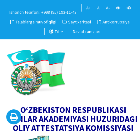
A+
A
A-
Ishonch telefoni: +998 (95) 193-11-43
Talablarga muvofiqligi
Sayt xaritasi
Antikorrupsiya
Til
Davlat ramzlari
O‘ZBEKISTON RESPUBLIKASI
FANLAR AKADEMIYASI HUZURIDAGI
OLIY ATTESTATSIYA KOMISSIYASI