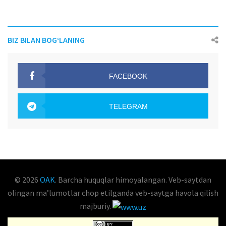
BIZ BILAN BOG‘LANING
FACEBOOK
OAK.UZ
TELEGRAM
OAK.UZ
© 2026
OAK
. Barcha huquqlar himoyalangan. Veb-saytdan
olingan maʼlumotlar chop etilganda veb-saytga havola qilish
majburiy.