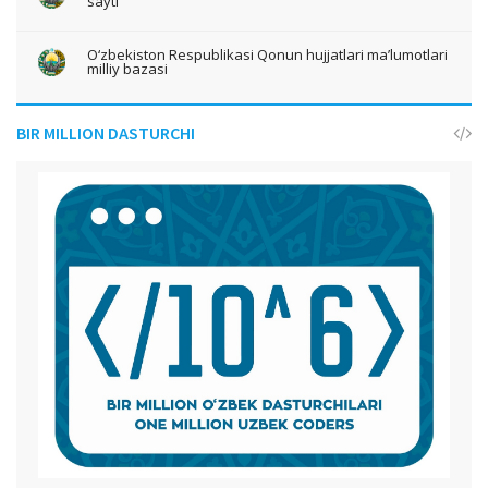
sayti
O‘zbekiston Respublikasi Qonun hujjatlari ma’lumotlari
milliy bazasi
BIR MILLION DASTURCHI