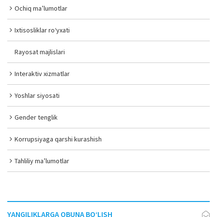
Ochiq ma’lumotlar
Ixtisosliklar ro‘yxati
Rayosat majlislari
Interaktiv xizmatlar
Yoshlar siyosati
Gender tenglik
Korrupsiyaga qarshi kurashish
Tahliliy ma’lumotlar
YANGILIKLARGA OBUNA BO‘LISH