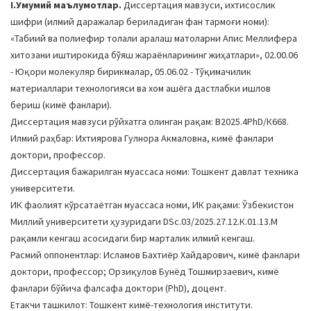
I.Умумий маълумотлар.
Диссертация мавзуси, ихтисослик
a
шифри (илмий даражалар бериладиган фан тармоғи номи):
t
«Табиий ва полиефир толали аралаш матоларни Апис Меллифера
i
хитозани иштирокида бўяш жараёнларининг жиҳатлари», 02.00.06
o
- Юқори молекуляр бирикмалар, 05.06.02 - Тўқимачилик
n
материаллари технологияси ва хом ашёга дастлабки ишлов
бериш (кимё фанлари).
Диссертация мавзуси рўйхатга олинган рақам: B2025.4PhD/К668.
Илмий раҳбар: Ихтиярова Гулнора Акмаловна, кимё фанлари
доктори, профессор.
Диссертация бажарилган муассаса номи: Тошкент давлат техника
университети.
ИК фаолият кўрсатаётган муассаса номи, ИК рақами: Ўзбекистон
Миллий университети ҳузуридаги DSc.03/2025.27.12.К.01.13.М
рақамли кенгаш асосидаги бир марталик илмий кенгаш.
Расмий оппонентлар: Исламов Бахтиёр Хайдарович, кимё фанлари
доктори, профессор; Орзиқулов Бунёд Тошмирзаевич, кимё
фанлари бўйича фалсафа доктори (PhD), доцент.
Етакчи ташкилот: Тошкент кимё-технология институти.