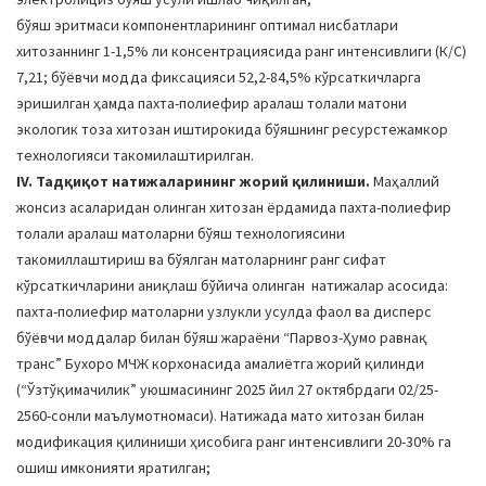
бўяш эритмаси компонентларининг оптимал нисбатлари
хитозаннинг 1-1,5% ли консентрациясида ранг интенсивлиги (К/С)
7,21; бўёвчи модда фиксацияси 52,2-84,5% кўрсаткичларга
эришилган ҳамда пахта-полиефир аралаш толали матони
экологик тоза хитозан иштирокида бўяшнинг ресурстежамкор
технологияси такомилаштирилган.
IV. Тадқиқот натижаларининг жорий қилиниши.
Маҳаллий
жонсиз асаларидан олинган хитозан ёрдамида пахта-полиефир
толали аралаш матоларни бўяш технологиясини
такомиллаштириш ва бўялган матоларнинг ранг сифат
кўрсаткичларини аниқлаш бўйича олинган натижалар асосида:
пахта-полиефир матоларни узлукли усулда фаол ва дисперс
бўёвчи моддалар билан бўяш жараёни “Парвоз-Ҳумо равнақ
транс” Бухоро МЧЖ корхонасида амалиётга жорий қилинди
(“Ўзтўқимачилик” уюшмасининг 2025 йил 27 октябрдаги 02/25-
2560-сонли маълумотномаси). Натижада мато хитозан билан
модификация қилиниши ҳисобига ранг интенсивлиги 20-30% га
ошиш имконияти яратилган;