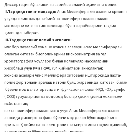
Диссертация йўналиши: назарий ва амалий аҳамиятга молик.
II.Тадқиқотнинг мақсади:
Апис Меллифера хитозанини криоген
усулда олиш ҳамда табиий ва полиефир толали аралаш
матоларни хитозан иштирокида бўяш жараёнларини таҳлил
қилишдан иборат.
III.Тадқиқотнинг илмий янгилиги:
илк бор маҳаллий хомашё жонсиз асалари Апис Меллиферадан
олинган хитозан биополимерини вискозиметрия ва гел
хроматография усуллари билан молекуляр массаларини
ҳисоблаш учун К= ва α=0,794 қийматлари аниқланган;
жонсиз асалари Апис Меллифера хитозани иштирокида пахта-
полиефир толали аралаш матони бўяш жараёнида хитозан билан
бўёвчи моддалар орасидаги функсионал фаол -НҲ2, -ОҲ, сулфо
(-СО3) гуруҳлар ион ва водород боғлар ҳосил қилиш механизми
исботланган;
пахта-полиефир аралаш мато учун Апис Меллифера хитозани
асосида дисперс ва фаол бўёвчи моддалар бўяш жараёнига
эритма пҲ қиймати ва электролит таъсир этиши таҳлил қилиниб,
электролициз бўяш усули ишлаб чиқилган;