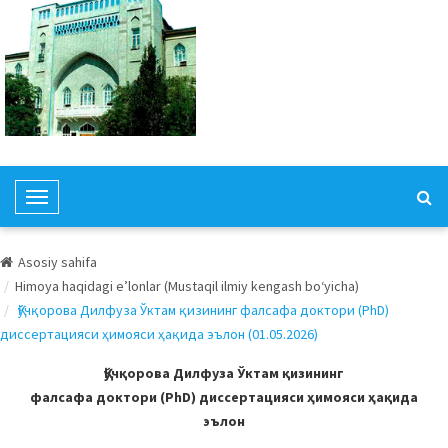
T
o
g
Asosiy sahifa
g
Himoya haqidagi e’lonlar (Mustaqil ilmiy kengash bo‘yicha)
l
Қўчқорова Дилфуза Ўктам қизининг фалсафа доктори (PhD)
e
диссертацияси ҳимояси ҳақида эълон (01.05.2026)
N
a
Қўчқорова Дилфуза Ўктам қизининг
v
фалсафа доктори (PhD) диссертацияси ҳимояси ҳақида
i
эълон
g