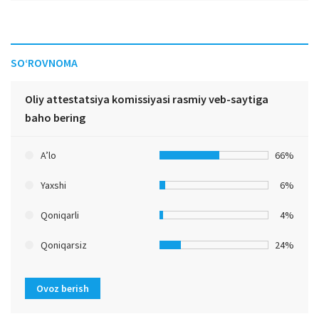
SO‘ROVNOMA
Oliy attestatsiya komissiyasi rasmiy veb-saytiga
baho bering
A’lo
66%
Yaxshi
6%
Qoniqarli
4%
Qoniqarsiz
24%
Ovoz berish