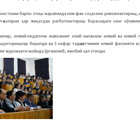
бекистонни барпо этиш жараёнида илм-фан соҳасини ривожлантириш, 
ёл-қизларни ҳар жиҳатдан рағбатлантириш борасидаги кенг кўламл
тчилар, илмий-педагогик жамоанинг олий малакали илмий ва илмий 
тушунтиришлар берилди ва 3 нафар тадқиқотчининг илмий фаолияти 
нинг мурожаати жойида ўрганилиб, ижобий ҳал этилди.