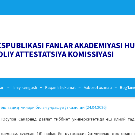
ESPUBLIKASI FANLAR AKADEMIYASI H
OLIY ATTESTATSIYA KOMISSIYASI
ari
Ilmiy kengash
Raqamli hukumat
Axborot xizmati
Bog‘lani
ш тадқиқотчилари билан учрашув ўтказилди (24.04.2026)
.Юсупов Самарқанд давлат тиббиёт университетида ёш илмий тадқ
жамоаси, хусусан, 161 нафар ёш мутахассис-ўқитувчилар, докторант 