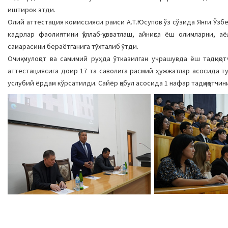
иштирок этди.
Олий аттестация комиссияси раиси А.Т.Юсупов ўз сўзида Янги Ўз
кадрлар фаолиятини қўллаб-қувватлаш, айниқса ёш олимларни, а
самарасини бераётганига тўхталиб ўтди.
Очиқ мулоқот ва самимий руҳда ўтказилган учрашувда ёш тадқиқо
аттестациясига доир 17 та саволига расмий ҳужжатлар асосида 
услубий ёрдам кўрсатилди. Сайёр қабул асосида 1 нафар тадқиқотчи