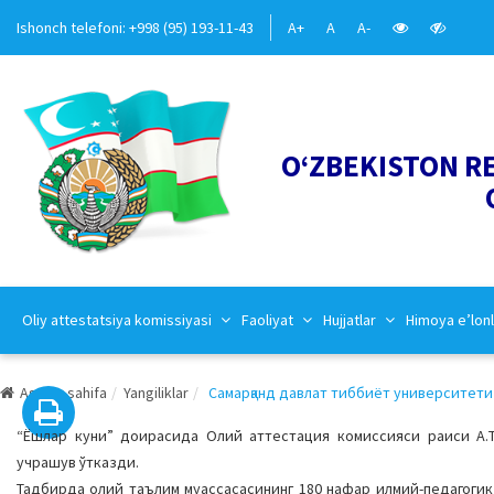
Ishonch telefoni: +998 (95) 193-11-43
A+
A
A-
O‘ZBEKISTON R
Oliy attestatsiya komissiyasi
Faoliyat
Hujjatlar
Himoya e’lonl
Asosiy sahifa
Yangiliklar
Самарқанд давлат тиббиёт университети ё
“Ёшлар куни” доирасида Олий аттестация комиссияси раиси А.Т
учрашув ўтказди.
Тадбирда олий таълим муассасасининг 180 нафар илмий-педагогик 