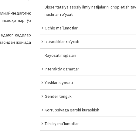
Dissertatsiya asosiy ilmiy natijalarini chop etish tav
илмий-педагогик
nashrlar ro‘yxati
и ислоҳотлар ўз
Ochiq ma’lumotlar
педагог кадрлар
Ixtisosliklar ro‘yxati
юзасидан жойида
Rayosat majlislari
Interaktiv xizmatlar
Yoshlar siyosati
Gender tenglik
Korrupsiyaga qarshi kurashish
Tahliliy ma’lumotlar