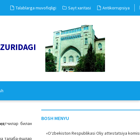
Talablarga muvofiqligi
Sayt xaritasi
Antikorrupsiya
UZURIDAGI
sh
BOSH MENYU
иқотчилар билан
«O‘zbekiston Respublikasi Oliy attestatsiya komiss
ва талаба-ёшлар