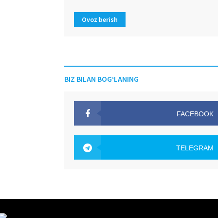
Ovoz berish
BIZ BILAN BOG‘LANING
FACEBOOK
OAK.UZ
TELEGRAM
OAK.UZ