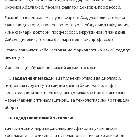
Икромов Абдувахоб, техника фанлари доктори, профессор.
Расмий оппонентлар: Магрупов Фарход Асадуллаевич, техника
фанлари доктори, профессор; Махсумов Абдухамид Гафурович,
кимё фанлари доктори, профессор; Сайфутдинов Рамзиддин
Сайфутдинович, техника фанлари доктори, профессор.
Етакчи ташкилот: Ўзбекистон кимё фармацевтика илмий-тадқиқот
институти.
Диссертация йўналиши: амалий аҳамиятга молик.
II.
Тадқиқотнинг мақсади:
ацетилен спиртлари ва диоллари,
гидроксил гуруҳи тутган айрим ҳалқали бирикмалар, нефть
кислоталарини ацетилен ва унинг ҳосилалари билан виниллаш
жараёнларини оптималлаштириш ва технологиясини яратишдан
иборат.
III. Тадқиқотнинг илмий янгилиги:
ацетилен спиртлари ва диолларини, фенол ва унинг айрим
ҳосилалари, лагохилин, энант, пеларгон ва циклогексанкарбон