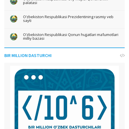
palatasi
O‘zbekiston Respublikasi Prezidentining rasmiy veb
sayti
O‘zbekiston Respublikasi Qonun hujjatlari ma’lumotlari
milliy bazasi
BIR MILLION DASTURCHI