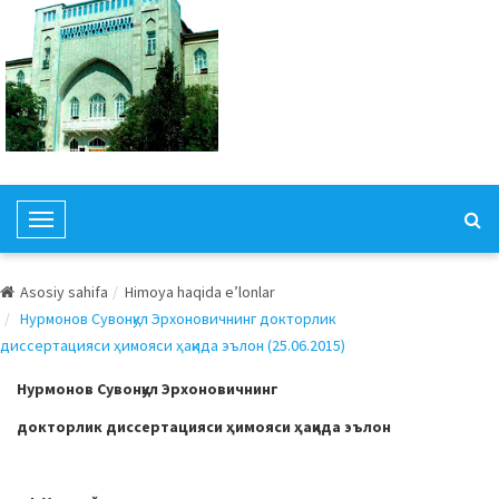
T
o
g
Asosiy sahifa
Himoya haqida e’lonlar
g
Нурмонов Сувонқул Эрхоновичнинг докторлик
l
диссертацияси ҳимояси ҳақида эълон (25.06.2015)
e
N
Нурмонов
Сувонқул
Эрхонович
нинг
a
докторлик диссертацияси ҳимояси ҳақида эълон
v
i
g