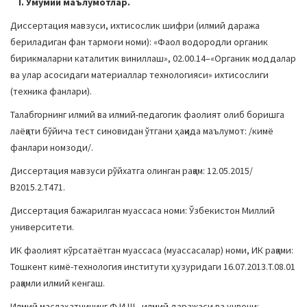
I. Умумий маълумотлар.
a
Диссертация мавзуси, ихтисослик шифри (илмий даража
t
бериладиган фан тармоғи номи): «Фаол водородли органик
i
бирикмаларни каталитик виниллаш», 02.00.14–«Органик моддалар
o
ва улар асосидаги материаллар технологияси» ихтисослиги
n
(техника фанлари).
Талабгорнинг илмий ва илмий-педагогик фаолият олиб боришга
лаёқати бўйича тест синовидан ўтгани ҳақида маълумот: /кимё
фанлари номзоди/.
Диссертация мавзуси рўйхатга олинган рақам: 12.05.2015/
В2015.2.Т471.
Диссертация бажарилган муассаса номи: Ўзбекистон Миллий
университети.
ИК фаолият кўрсатаётган муассаса (муассасалар) номи, ИК рақами:
Тошкент кимё-технология институти ҳузуридаги 16.07.2013.T.08.01
рақамли илмий кенгаш.
Илмий маслаҳатчининг Ф.И.Ш., илмий даражаси ва унвони: