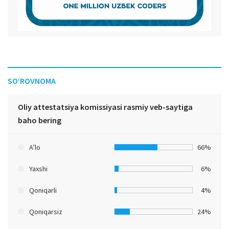
SO‘ROVNOMA
Oliy attestatsiya komissiyasi rasmiy veb-saytiga
baho bering
A’lo
66%
Yaxshi
6%
Qoniqarli
4%
Qoniqarsiz
24%