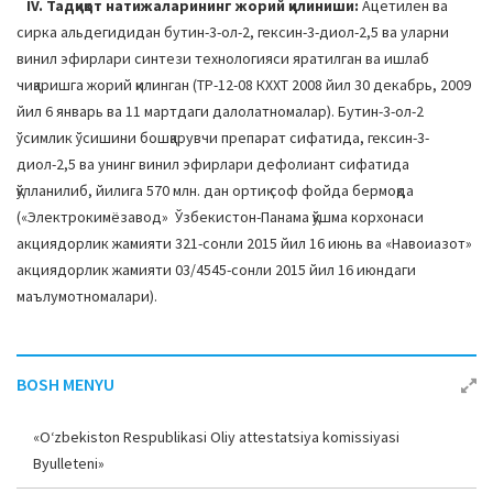
IV. Тадқиқот натижаларининг жорий қилиниши:
Ацетилен ва
сирка альдегидидан бутин-3-ол-2, гексин-3-диол-2,5 ва уларни
винил эфирлари синтези технологияси яратилган ва ишлаб
чиқаришга жорий қилинган (ТР-12-08 КХХТ 2008 йил 30 декабрь, 2009
йил 6 январь ва 11 мартдаги далолатномалар). Бутин-3-ол-2
ўсимлик ўсишини бошқарувчи препарат сифатида, гексин-3-
диол-2,5 ва унинг винил эфирлари дефолиант сифатида
қўлланилиб, йилига 570 млн. дан ортиқ соф фойда бермоқда
(«Электрокимёзавод» Ўзбекистон-Панама қўшма корхонаси
акциядорлик жамияти 321-сонли 2015 йил 16 июнь ва «Навоиазот»
акциядорлик жамияти 03/4545-сонли 2015 йил 16 июндаги
маълумотномалари).
BOSH MENYU
«O‘zbekiston Respublikasi Oliy attestatsiya komissiyasi
Byulleteni»