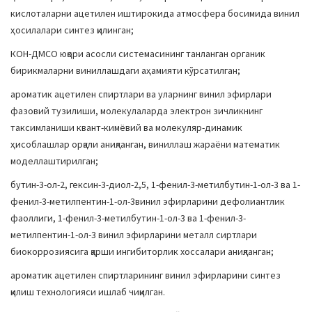
кислоталарни ацетилен иштирокида атмосфера босимида винил
ҳосилалари синтез қилинган;
КОН-ДМСО юқори асосли системасининг танланган органик
бирикмаларни виниллашдаги аҳамияти кўрсатилган;
ароматик ацетилен спиртлари ва уларнинг винил эфирлари
фазовий тузилиши, молекулаларда электрон зичликнинг
таксимланиши квант-кимёвий ва молекуляр-динамик
ҳисоблашлар орқали аниқланган, виниллаш жараёни математик
моделлаштирилган;
бутин-3-ол-2, гексин-3-диол-2,5, 1-фенил-3-метилбутин-1-ол-3 ва 1-
фенил-3-метилпентин-1-ол-3винил эфирларини дефолиантлик
фаоллиги, 1-фенил-3-метилбутин-1-ол-3 ва 1-фенил-3-
метилпентин-1-ол-3 винил эфирларини металл сиртлари
биокоррозиясига қарши ингибиторлик хоссалари аниқланган;
ароматик ацетилен спиртларининг винил эфирларини синтез
қилиш технологияси ишлаб чиқилган.