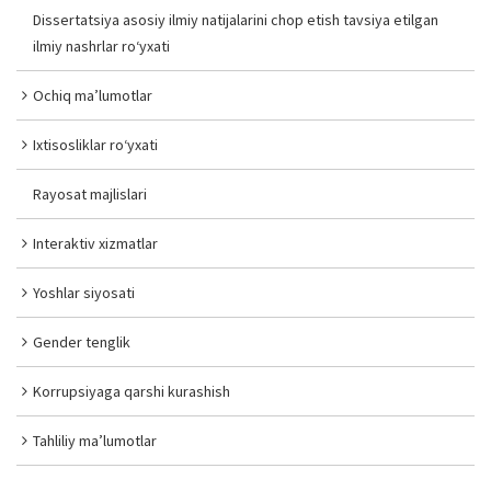
Dissertatsiya asosiy ilmiy natijalarini chop etish tavsiya etilgan
ilmiy nashrlar ro‘yxati
Ochiq ma’lumotlar
Ixtisosliklar ro‘yxati
Rayosat majlislari
Interaktiv xizmatlar
Yoshlar siyosati
Gender tenglik
Korrupsiyaga qarshi kurashish
Tahliliy ma’lumotlar