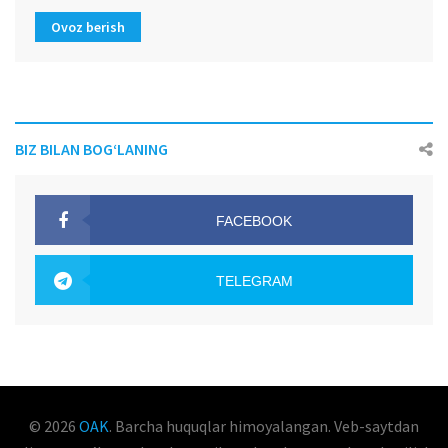
Ovoz berish
BIZ BILAN BOG‘LANING
FACEBOOK
OAK.UZ
TELEGRAM
OAK.UZ
© 2026
OAK
. Barcha huquqlar himoyalangan. Veb-saytdan