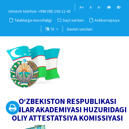
A+
A
A-
Ishonch telefoni: +998 (95) 193-11-43
Talablarga muvofiqligi
Sayt xaritasi
Antikorrupsiya
Til
Davlat ramzlari
O‘ZBEKISTON RESPUBLIKASI
FANLAR AKADEMIYASI HUZURIDAGI
OLIY ATTESTATSIYA KOMISSIYASI