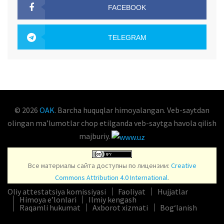
FACEBOOK
OAK.UZ
TELEGRAM
OAK.UZ
© 2026
OAK
. Barcha huquqlar himoyalangan. Veb-saytdan
olingan maʼlumotlar chop etilganda veb-saytga havola qilish
majburiy.
Все материалы сайта доступны по лицензии:
Creative
Commons Attribution 4.0 International
.
Oliy attestatsiya komissiyasi
Faoliyat
Hujjatlar
Himoya e’lonlari
Ilmiy kengash
Raqamli hukumat
Axborot xizmati
Bog‘lanish