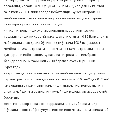
пасайиши, масалан Ҳ2О2 учун ΔГ нинг 34 кЖ/мол дан 17 кЖ/мол
гача камайиши илмий асосда исботланди. Бу эса нитроланиш
мембрананинг селективлик ва ўтказувчанлик хусусиятларини
сезиларли ўзгартиришини кўрсатди;
липид нитроланиши электропорация жараёнини кескин
тезлаштириши миқдорий жиҳатдан аниқланган: 0.35 В/нм электр
майдонида ғовак ҳосил бўлиш вақти ўртача 108.9 нс (назорат
мембрана - 0% нитроланиш) дан 4.05 нс (40% нитроланиш) гача
қисқариши исботланди. Бу натижа нитроланиш мембрана
барқарорлигини тахминан 25-30 баравар сусайтиришини
кўрсатади;
нитролаш даражаси ошиши билан мембрананинг структуравий
параметрлари (бир липидга мос келувчи юза) 0.65 нм2 дан 0.70 нм2
гача ошиши ва қалинлиги камайиши аниқланиб, мембрананинг
электр майдонига сезгирлиги кучайиши молекуляр асосда очиб
берилди;
реактив кислород ва азот зарраларининг мембрана ичида
“тўпланиш зонаси” (аccумулатион регион) мавжудлиги аниқланиб,