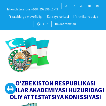
A+
A
A-
Ishonch telefoni: +998 (95) 193-11-43
Talablarga muvofiqligi
Sayt xaritasi
Antikorrupsiya
Til
Davlat ramzlari
O‘ZBEKISTON RESPUBLIKASI
FANLAR AKADEMIYASI HUZURIDAGI
OLIY ATTESTATSIYA KOMISSIYASI