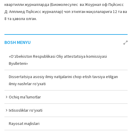
квартилли журналларда (Биомолеcулес ва Жоурнал оф Пҳйсиcс
Д: Апплиед Пҳйсиcс журналлар) чоп этилган мақолаларига 12 та ва
8 та ҳавола олган.
BOSH MENYU
«O‘zbekiston Respublikasi Oliy attestatsiya komissiyasi
Byulleteni»
Dissertatsiya asosiy ilmiy natijalarini chop etish tavsiya etilgan
ilmiy nashrlar ro‘yxati
Ochiq ma’lumotlar
Ixtisosliklar ro‘yxati
Rayosat majlislari