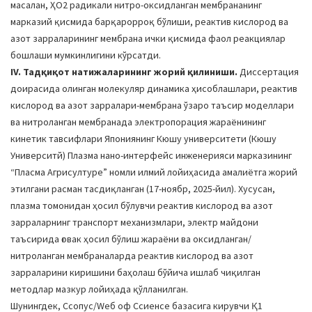
масалан, ҲО2 радикали нитро-оксидланган мембрананинг
марказий қисмида барқарорроқ бўлиши, реактив кислород ва
азот зарраларининг мембрана ички қисмида фаол реакциялар
бошлаши мумкинлигини кўрсатди.
IV. Тадқиқот натижаларининг жорий қилиниши.
Диссертация
доирасида олинган молекуляр динамика ҳисоблашлари, реактив
кислород ва азот зарралари-мембрана ўзаро таъсир моделлари
ва нитроланган мембранада электропорация жараёнининг
кинетик тавсифлари Япониянинг Кюшу университети (Кюшу
Университй) Плазма нано-интерфейс инженерияси марказининг
“Пласма Агриcултуре” номли илмий лойиҳасида амалиётга жорий
этилгани расман тасдиқланган (17-ноябр, 2025-йил). Хусусан,
плазма томонидан ҳосил бўлувчи реактив кислород ва азот
зарраларнинг транспорт механизмлари, электр майдони
таъсирида ғовак ҳосил бўлиш жараёни ва оксидланган/
нитроланган мембраналарда реактив кислород ва азот
зарраларини киришини баҳолаш бўйича ишлаб чиқилган
методлар мазкур лойиҳада қўлланилган.
Шунингдек, Сcопус/Wеб оф Сcиенcе базасига кирувчи Қ1