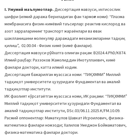
a
I. Умумий маълумотлар.
Диссертация мавзуси, ихтисослик
t
шифри (илмий даража бериладиган фан тармоғи номи): “Плазма
i
мембранасига физик-кимёвий таъсирлар: реактив кислород ва
o
азот зарраларининг транспорт жараёнлари ва ғовак
n
шаклланишини молекуляр даражадаги механизмларини тадқиқ
қилиш”, 02.00.04 - Физик кимё (кимё фанлари).
Диссертация мавзуси рўйхатга олинган рақам: В2024.4.PhD/K874.
Илмий раҳбар: Раззоков Жамолиддин Инотуллаевич, кимё
фанлари доктори, катта илмий ходим.
Диссертация бажарилган муассаса номи: “ТИҚХММИ” Миллий
тадқиқот университети ҳузуридаги Фундаментал ва амалий
тадқиқотлар институти.
ИК фаолият кўрсатаётган муассаса номи, ИК рақами: “ТИҚХММИ”
Миллий тадқиқот университети ҳузуридаги Фундаментал ва
амалий тадқиқотлар институти, DSc.03/06.11.2025.K/FM.10.09.
Расмий оппонентлар: Маматкулов Шавкат Исроилович, физика-
математика фанлари номзоди; Халилов Умеджон Боймаматович,
физика-математика фанлари доктори.