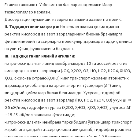
Етакчи ташкилот: Ўзбекистон Фанлар академияси Илғор
технологиялар маркази.
Диссертация йўналиши: назарий ва амалий аҳамиятга молик.
II. Тадқиқотнинг мақсади:
Нотермал плазма ҳосил қилган
реактив кислород ва азот зарраларининг биомембраналарга
физик-кимёвий таъсирларни молекуляр даражада тадқиқ қилиш
ва уни тўсиқ функсиясини баҳолаш.
III. Тадқиқотнинг илмий янгилиги:
нитро-оксидланган липид мембраналарда 10 та асосий реактив
кислород ва азот зарралари (•ОҲ, Ҳ2О2, О3, НО, НО2, Н2О4, ҲНО3,
ҲО2, с-cис- ва с-транс-ҲОНО) нинг транспорт жараёни атомистик
даражада ҳисобланди ва эркин энергия тўсиқлари (ΔГ) аниқ
миқдорий қийматлар билан белгиланди. Хусусан, гидрофоб
реактив кислород ва азот зарралар (НО, НО2, Н2О4, О3) учун ΔГ ≈
0-5 кЖ/мол, гидрофил турлар (Ҳ2О2, ҲНО3, ҲО2, ҲНО2) учун эса ΔГ
≈ 15-35 кЖ/мол эканлиги кўрсатилди;
нитро-оксидланган мембрана таркибидаги ўзгаришлар транспорт
жараёнига қандай таъсир қилиши аниқланиб, гидрофил реактив
кислород ва азот зарралари учун энергия тўсиғи 2-3 баравар