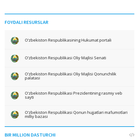
FOYDALI RESURSLAR
O‘zbekiston Respublikasining Hukumat portali
O‘zbekiston Respublikasi Oliy Majlisi Senati
O‘zbekiston Respublikasi Oliy Majlisi Qonunchilik
palatasi
O‘zbekiston Respublikasi Prezidentining rasmiy veb
sayti
O‘zbekiston Respublikasi Qonun hujjatlari ma’lumotlari
milliy bazasi
BIR MILLION DASTURCHI