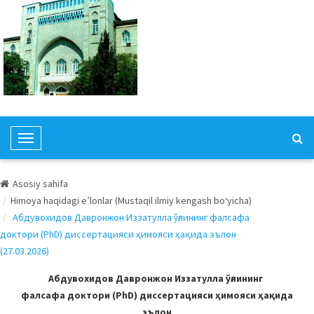
T
o
g
Asosiy sahifa
g
Himoya haqidagi e’lonlar (Mustaqil ilmiy kengash bo‘yicha)
l
Абдувохидов Давронжон Иззатулла ўғлининг фалсафа
e
доктори (PhD) диссертацияси ҳимояси ҳақида эълон
N
(27.03.2026)
a
v
Абдувохидов Давронжон Иззатулла ўғлининг
i
фалсафа доктори (PhD) диссертацияси ҳимояси ҳақида
g
эълон