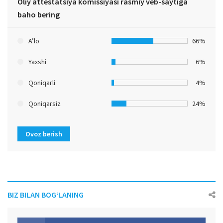
Oliy attestatsiya komissiyasi rasmiy veb-saytiga
baho bering
A’lo
66%
Yaxshi
6%
Qoniqarli
4%
Qoniqarsiz
24%
Ovoz berish
BIZ BILAN BOG‘LANING