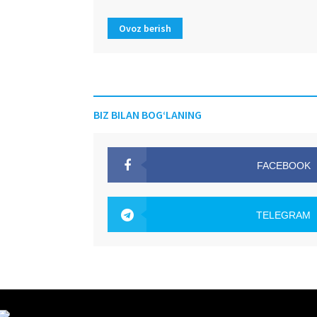
Ovoz berish
BIZ BILAN BOG‘LANING
FACEBOOK
OAK.UZ
TELEGRAM
OAK.UZ