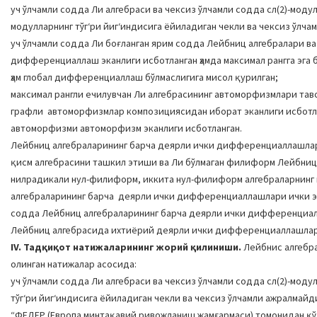
уч ўлчамли содда Ли алгебраси ва чексиз ўлчамли содда сл(2)-моду
модулларнинг тўгʻри йигʻиндисига ёйиладиган чекли ва чексиз ўлч
уч ўлчамли содда Ли боғланган ярим содда Лейбниц алгебралари в
дифференциаллаш эканлиги исботланган ҳамда максимал рангга эга 
ҳам глобал дифференциаллаш бўлмаслигига мисол қурилган;
максимал рангли ечилувчан Ли алгебрасининг автоморфизмлари тав
графли автоморфизмлар композициясидан иборат эканлиги исботланг
автоморфизми автоморфизм эканлиги исботланган.
Лейбниц алгебраларининг барча деярли ички дифференциаллашла
қисм алгебрасини ташкил этиши ва Ли бўлмаган филиформ Лейбниц
нилрадикали нул-филиформ, иккита нул-филиформ алгебраларнинг 
алгебраларининг барча деярли ички дифференциаллашлари ички эк
содда Лейбниц алгебраларининг барча деярли ички дифференциалл
Лейбниц алгебрасида ихтиёрий деярли ички дифференциаллашлари
IV. Тадқиқот натижаларининг жорий қилиниши.
Лейбнис алгебра
олинган натижалар асосида:
уч ўлчамли содда Ли алгебраси ва чексиз ўлчамли содда сл(2)-мод
тўгʻри йигʻиндисига ёйиладиган чекли ва чексиз ўлчамли ажралмай
“ФЕДЕР (Европа минтақавий ривожланиш жамғармаси) томонидан қў