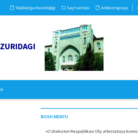
Talablarga muvofiqligi
Sayt xaritasi
Antikorrupsiya
UZURIDAGI
sh
BOSH MENYU
«O‘zbekiston Respublikasi Oliy attestatsiya komiss