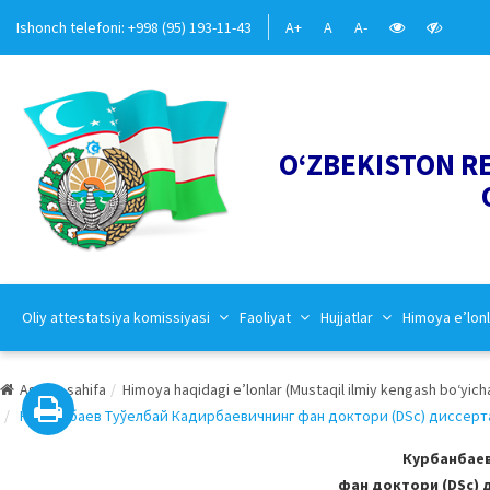
Ishonch telefoni: +998 (95) 193-11-43
A+
A
A-
O‘ZBEKISTON R
Oliy attestatsiya komissiyasi
Faoliyat
Hujjatlar
Himoya e’lonl
Asosiy sahifa
Himoya haqidagi e’lonlar (Mustaqil ilmiy kengash bo‘yich
Курбанбаев Туўелбай Кадирбаевичнинг фан доктори (DSc) диссертаци
Курбанбаев
фан доктори (DSc) 