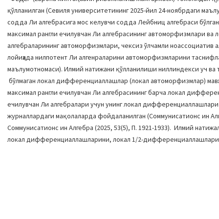
қўлланилган (Севиля университетининг 2025-йил 24-ноябрдаги маъл
содда Ли алгебрасига мос келувчи содда Лейбниц алгебраси бўлга
максимал рангли ечилувчан Ли алгебрасининг автоморфизмлари ва
алгебраларининг автоморфизмлари, чексиз ўлчамли ноассоциатив 
лойиҳада нилпотент Ли алгенраларини автоморфизмларини таснифл
маълумотномаси). Илмий натижани қўлланилиши ниллиндекси уч ва
бўлмаган локал дифференциаллашлар (локал автоморфизмлар) мав
максимал рангли ечилувчан Ли алгебрасининг барча локал диффере
ечилувчан Ли алгебралари учун унинг локал дифференциаллашлари 
журналлардаги мақолаларда фойдаланилган (Cоммуниcатионс ин Алгебра 
Cоммуниcатионс ин Алгебра (2025, 53(5), П. 1921-1933). Илмий нат
локал дифференциаллашларини, локал 1/2-дифференциаллашларин