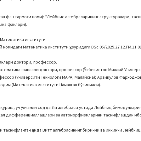
н фан тармоғи номи): “Лейбнис алгебраларининг структуралари, тасв
тика фанлари).
 Математика институти.
й номидаги Математика институти ҳузуридаги DSc.05/2025.27.12.FM.11.0
анлари доктори, профессор.
атематика фанлари доктори, профессор (Ўзбекистон Миллий Универс
ессор (Университи Текнологи МАРА, Малайсиа); Арзикулов Фарходжо
одим (Математика институти Наманган бўлинмаси).
қуриш, уч ўлчамли содда Ли алгебраси устида Лейбниц бимодулларин
кал дифференциаллашлари ва автоморфизмларини таснифлашдан ибо
и таснифланган ҳамда Витт алгебрасининг биринчи ва иккинчи Лейбниц