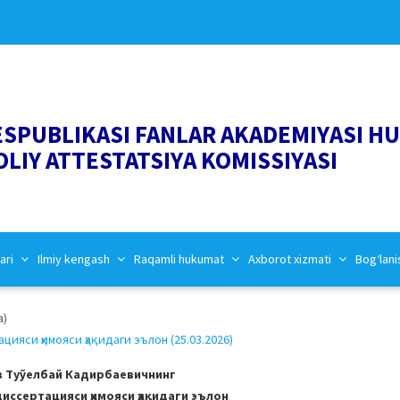
ESPUBLIKASI FANLAR AKADEMIYASI H
OLIY ATTESTATSIYA KOMISSIYASI
ari
Ilmiy kengash
Raqamli hukumat
Axborot xizmati
Bog‘lani
a)
яси ҳимояси ҳақидаги эълон (25.03.2026)
 Туўелбай Кадирбаевичнинг
диссертацияси ҳимояси ҳақидаги эълон