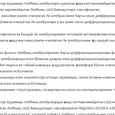
ллар ёрдамида Лейбниц алгебралари қурилган ҳамда келтирилмайдиган 
амли ажралмайдиган Лейбниц сл(2)-бимодуллари тавсифланган;
а максимал рангли ечилувчан Ли алгебрасининг барча локал диффере
бўлмаган ечилувчан Ли алгебралари учун унинг локал дифференциалла
сифланган ва бундай Ли алгебраларининг ихтиёрий автоморфизми ички
ан ҳамда максимал рангли ечилувчан Ли алгебрасининг ҳар қандай лок
ри фазоси Лейбниц алгебраларининг барча дифференциаллашлари ф
 алгебраларида ички бўлмаган деярли ички дифференциаллашлари ма
йигʻиндиси ва табиий равишда градуирланган филиформ бўлган ечил
анлиги исботланган.
ашлари ички эканлиги кўрсатилди. Шунингдек, чекли ўлчамли компле
 ички эканлиги исботланди.
ларининг структуралари, тасвирлари ва локал акслантиришларининг 
уллар ёрдамида Лейбниц алгебралардан ҳамда келтирилмайдиган сл(2)-
диган Лейбниц сл(2)-бимодуллари тавсифлариган ПИД2020-115155ГБ-10
ллаб-қувватланган” хорижий лойиҳада Лейбниц супералгебрасини тад