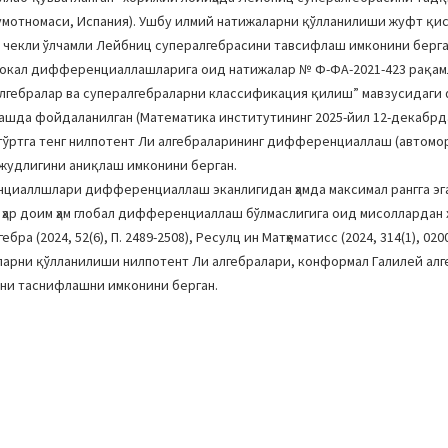
умотномаси, Испания). Ушбу илмий натижаларни қўлланилиши жуфт қис
н чекли ўлчамли Лейбниц супералгебрасини тавсифлаш имконини берга
 локал дифференциаллашларига оид натижалар № Ф-ФА-2021-423 рақа
алгебралар ва супералгебраларни классификация қилиш” мавзусидаги
ашда фойдаланилган (Математика институтининг 2025-йил 12-декабрд
 тўртга тенг нилпотент Ли алгебраларининг дифференциаллаш (автом
жудлигини аниқлаш имконини берган.
нциаллшлари дифференциаллаш эканлигидан ҳамда максимал рангга эга
ҳар доим ҳам глобал дифференциаллаш бўлмаслигига оид мисоллардан
(2024, 52(6), П. 2489-2508), Ресулц ин Матҳематиcс (2024, 314(1), 0200
ижаларни қўлланилиши нилпотент Ли алгебралари, конформал Галилей ал
и таснифлашни имконини берган.