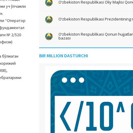
O‘zbekiston Respublikasi Oliy Majlisi Qon
ми уч ўлчамли
н.
O‘zbekiston Respublikasi Prezidentining 
мли “Оператор
 фундаментал
O‘zbekiston Respublikasi Qonun hujjatlari 
аги № 2/520
bazasi
орфизм)
BIR MILLION DASTURCHI
 бўлмаган
 хорижий
08),
гебраларини