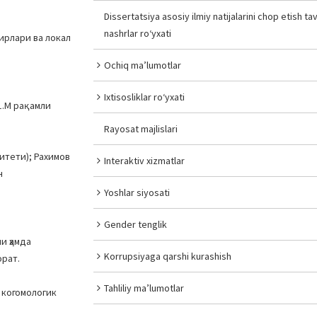
Dissertatsiya asosiy ilmiy natijalarini chop etish tav
nashrlar ro‘yxati
ирлари ва локал
Ochiq ma’lumotlar
Ixtisosliklar ro‘yxati
1.М рақамли
Rayosat majlislari
итети); Рахимов
Interaktiv xizmatlar
н
Yoshlar siyosati
Gender tenglik
и ҳамда
Korrupsiyaga qarshi kurashish
рат.
Tahliliy ma’lumotlar
 когомологик