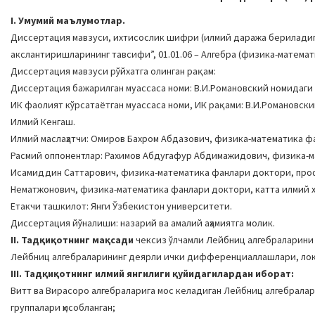
I. Умумий маълумотлар.
Диссертация мавзуси, ихтисослик шифри (илмий даража бериладига
акслантиришларининг тавсифи”, 01.01.06 – Алгебра (физика-матема
Диссертация мавзуси рўйхатга олинган рақам:
Диссертация бажарилган муассаса номи: В.И.Романовский номидаги
ИК фаолият кўрсатаётган муассаса номи, ИК рақами: В.И.Романовски
Илмий Кенгаш.
Илмий маслаҳатчи: Омиров Бахром Абдазович, физика-математика ф
Расмий оппонентлар: Рахимов Абдугафур Абдимажидович, физика-м
Исамиддин Саттарович, физика-математика фанлари доктори, проф
Нематжонович, физика-математика фанлари доктори, катта илмий х
Етакчи ташкилот: Янги Ўзбекистон университети.
Диссертация йўналиши: назарий ва амалий аҳамиятга молик.
II. Тадқиқотнинг мақсади
чексиз ўлчамли Лейбниц алгебраларини 
Лейбниц алгебраларининг деярли ички дифференциаллашлари, ло
III. Тадқиқотнинг илмий янгилиги қуйидагилардан иборат:
Витт ва Вирасоро алгебраларига мос келадиган Лейбниц алгебралар
группалари ҳисобланган;