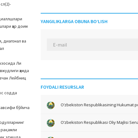
сл(2)-
нциаллшлари
YANGILIKLARGA OBUNA BO‘LISH
шлари ҳар доим
, диагонал ва
ал
азосида Ли
вжудлиги ҳамда
увчан Лейбниц
FOYDALI RESURSLAR
кс содда
O‘zbekiston Respublikasining Hukumat po
тавсифи бўйича
модулларнинг
O‘zbekiston Respublikasi Oliy Majlisi Sena
0 рақамли
қиқ этишда