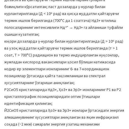
боғлиқлиги кўрсатилган; паст дозаларда γ-нурлар билан
нурлантирилганда (Д < 10⁶ рад) ва қисқа муддатли қайтарувчи
термик ишлов берилганда (700°C да 1 соатгача) Нд3+ ютилиш
полосаларининг интенсивлиги Нд⁴⁺ → Нд3+ га айланиши туфайли
ошиши кузатилган;
юқори дозаларда γ-нурлар билан нурлантирилганда (Д > 10⁶ рад)
ва узоқ муддатли қайтарувчи термик ишлов берилганда (т > 1
соат, Т > 700°C) радиацион ва термо индуцирланган нуқсонлар,
жумладан кислород вакансиялари ҳосил бўлиши натижасида
нодир ер элементлари ионларининг 6- ва 7-координацион
позициялар ўртасида қайта тақсимланиши ва спектрал
хусусиятларнинг ўзгариши аниқланган;
Р2СиО5 кристалларида Нд3+, Ҳо3+ ва Эр3+ ионларининг Р1 ва Р2
кристаллографик позицияларидаги оптик ўтишлари
идентификация қилинган;
Й2СиО5 кристалларида Ҳо3+ ва Эр3+ ионлари ўртасидаги энергия
алмашинувининг хусусиятлари аниқланган ва яқин инфрақизил
соҳада (~2 мкм) самарали энергия узатиш механизми