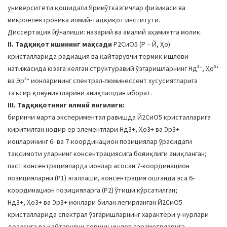
университети қошидаги Яримўтказгичлар физикаси ва
микроелектроника илмий-тадқиқот институти.
Диссертация йўналиши: назарий ва амалий аҳамиятга молик.
II. Тадқиқот ишининг мақсади
Р2СиО5 (Р – Й, Ҳо)
кристалларида радиация ва қайтарувчи термик ишлови
натижасида юзага келган структуравий ўзгаришларнинг Нд³⁺, Ҳо³⁺
ва Эр³⁺ ионларининг спектрал-люминессент хусусиятларига
таъсир қонуниятларини аниқлашдан иборат.
III. Тадқиқотнинг илмий янгилиги:
биринчи марта экспериментал равишда Й2СиО5 кристалларига
киритилган нодир ер элементлари Нд3+, Ҳо3+ ва Эр3+
ионларининг 6- ва 7-координацион позициялар ўрасидаги
тақсимоти уларнинг консентрациясига боғлиқлиги аниқланган;
паст консентрацияларда ионлар асосан 7-координацион
позицияларни (Р1) эгаллаши, консентрация ошганда эса 6-
координацион позицияларга (Р2) ўтиши кўрсатилган;
Нд3+, Ҳо3+ ва Эр3+ ионлари билан легирланган Й2СиО5
кристалларида спектрал ўзгаришларнинг характери γ-нурлари
дозасига ва қайтарувчи термик ишлов параметрларига