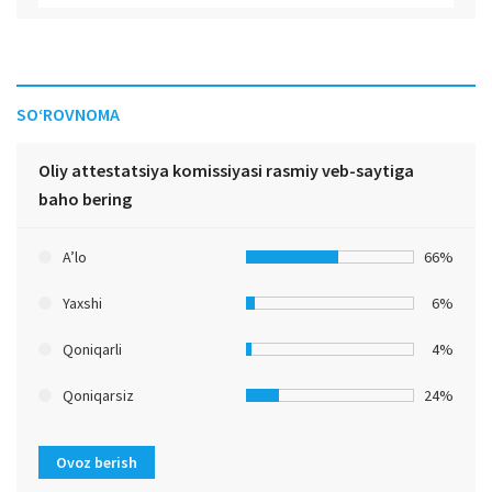
SO‘ROVNOMA
Oliy attestatsiya komissiyasi rasmiy veb-saytiga
baho bering
A’lo
66%
Yaxshi
6%
Qoniqarli
4%
Qoniqarsiz
24%
Ovoz berish