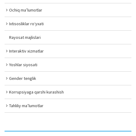
Ochiq ma’lumotlar
Ixtisosliklar ro‘yxati
Rayosat majlislari
Interaktiv xizmatlar
Yoshlar siyosati
Gender tenglik
Korrupsiyaga qarshi kurashish
Tahliliy ma’lumotlar