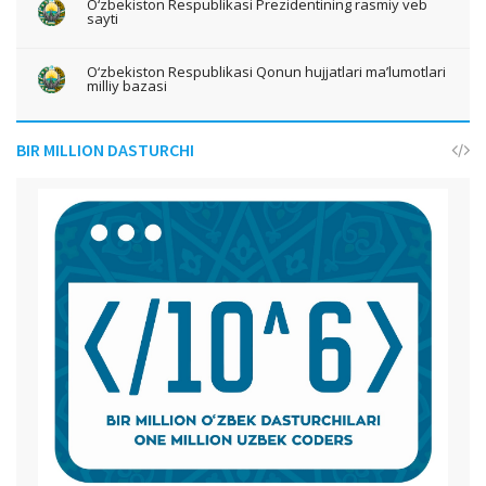
O‘zbekiston Respublikasi Prezidentining rasmiy veb
sayti
O‘zbekiston Respublikasi Qonun hujjatlari ma’lumotlari
milliy bazasi
BIR MILLION DASTURCHI