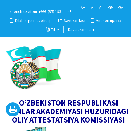
A+
A
A-
Ishonch telefoni: +998 (95) 193-11-43
Talablarga muvofiqligi
Sayt xaritasi
Antikorrupsiya
Til
Davlat ramzlari
O‘ZBEKISTON RESPUBLIKASI
FANLAR AKADEMIYASI HUZURIDAGI
OLIY ATTESTATSIYA KOMISSIYASI