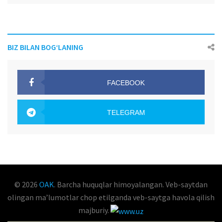
BIZ BILAN BOG‘LANING
FACEBOOK
OAK.UZ
TELEGRAM
OAK.UZ
© 2026
OAK
. Barcha huquqlar himoyalangan. Veb-saytdan
olingan maʼlumotlar chop etilganda veb-saytga havola qilish
majburiy.