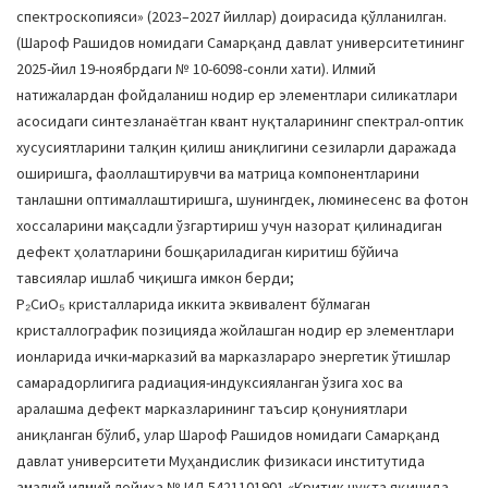
спектроскопияси» (2023–2027 йиллар) доирасида қўлланилган.
(Шароф Рашидов номидаги Самарқанд давлат университетининг
2025-йил 19-ноябрдаги № 10-6098-сонли хати). Илмий
натижалардан фойдаланиш нодир ер элементлари силикатлари
асосидаги синтезланаётган квант нуқталарининг спектрал-оптик
хусусиятларини талқин қилиш аниқлигини сезиларли даражада
оширишга, фаоллаштирувчи ва матрица компонентларини
танлашни оптималлаштиришга, шунингдек, люминесенс ва фотон
хоссаларини мақсадли ўзгартириш учун назорат қилинадиган
дефект ҳолатларини бошқариладиган киритиш бўйича
тавсиялар ишлаб чиқишга имкон берди;
Р₂СиО₅ кристалларида иккита эквивалент бўлмаган
кристаллографик позицияда жойлашган нодир ер элементлари
ионларида ички-марказий ва марказлараро энергетик ўтишлар
самарадорлигига радиация-индуксияланган ўзига хос ва
аралашма дефект марказларининг таъсир қонуниятлари
аниқланган бўлиб, улар Шароф Рашидов номидаги Самарқанд
давлат университети Муҳандислик физикаси институтида
амалий илмий лойиҳа № ИЛ-5421101901 «Критик нуқта яқинида