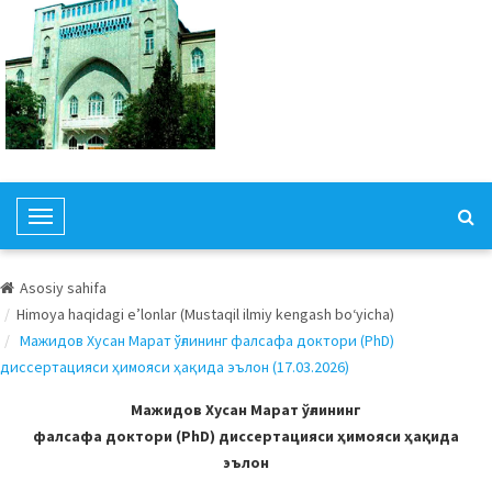
T
o
g
Asosiy sahifa
g
Himoya haqidagi e’lonlar (Mustaqil ilmiy kengash bo‘yicha)
l
Мажидов Хусан Марат ўғлининг фалсафа доктори (PhD)
e
диссертацияси ҳимояси ҳақида эълон (17.03.2026)
N
a
Мажидов Хусан Марат ўғлининг
v
фалсафа доктори (PhD) диссертацияси ҳимояси ҳақида
i
эълон
g