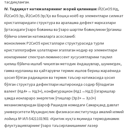
тасдиқланган.
IV. Тадқиқот натижаларининг жорий қилиниши:
Й2СиО5:Нд,
Й2СиО5:Эр, Й2СиО5:Эр/Ҳо ва бошқа ноёб ер элементлари силикат
кристалларидаги структура ва аралашма дефект марказлари
ўртасидаги ўзаро боғланиш ва ўзаро шартли боғлиқликни ўрганиш
бўйича олинган натижаларга асосланиб:
моноклиник Р2СиО5 кристаллари структурасида турли
кристаллографик ҳолатларни эгаллаган нодир ер элементлари
ионларининг спектрал-люминессент хусусиятларини таҳлил
қилиш бўйича ишлаб чиқилган методик ёндашувлар, шунингдек,
гамма-нурланиш ва қайтарувчи термик ишлов бериш жараёнида
ҳосил бўлган радиацион ва термик таъсир натижасида ҳосил
бўлган структура дефектлари иштирокида содир бўладиган
валент (Нд4+→ Нд3+), конфигурацион (Нд1→Нд2) ўзгаришлар
ҳамда ионлараро энергетик ўтишлар (Эр3+→ Ҳо3+)
механизмларидан Шароф Рашидов номидаги Самарқанд давлат
университети Муҳандислик физикаси институтида амалий илмий
лойиҳа № ИЛ-5421101901 «Критик нуқта яқинида термодинамик
флуктуацияларнинг ўзаро таъсирланишининг лазер