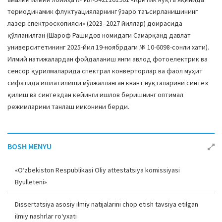
термодинамик флуктуацияларнинг ўзаро таъсирланишининг
лазер спектроскопияси» (2023–2027 йиллар) доирасида
қўлланилган (Шароф Рашидов номидаги Самарқанд давлат
университетининг 2025-йил 19-ноябрдаги № 10-6098-сонли хати).
Илмий натижалардан фойдаланиш янги авлод фотоелектрик ва
сенсор қурилмаларида спектрал конверторлар ва фаол муҳит
сифатида ишлатилиши мўлжалланган квант нуқталарини синтез
қилиш ва синтездан кейинги ишлов беришнинг оптимал
режимларини танлаш имконини берди.
BOSH MENYU
«O‘zbekiston Respublikasi Oliy attestatsiya komissiyasi
Byulleteni»
Dissertatsiya asosiy ilmiy natijalarini chop etish tavsiya etilgan
ilmiy nashrlar ro‘yxati