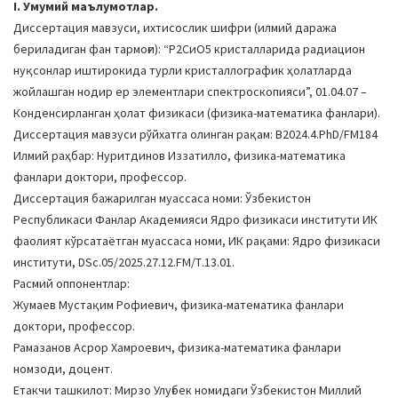
I. Умумий маълумотлар.
a
Диссертация мавзуси, ихтисослик шифри (илмий даража
t
бериладиган фан тармоғи): “Р2СиО5 кристалларида радиацион
i
нуқсонлар иштирокида турли кристаллографик ҳолатларда
o
жойлашган нодир ер элементлари спектроскопияси”, 01.04.07 –
n
Конденсирланган ҳолат физикаси (физика-математика фанлари).
Диссертация мавзуси рўйхатга олинган рақам: В2024.4.PhD/FM184
Илмий раҳбар: Нуритдинов Иззатилло, физика-математика
фанлари доктори, профессор.
Диссертация бажарилган муассаса номи: Ўзбекистон
Республикаси Фанлар Академияси Ядро физикаси институти ИК
фаолият кўрсатаётган муассаса номи, ИК рақами: Ядро физикаси
институти, DSc.05/2025.27.12.FM/Т.13.01.
Расмий оппонентлар:
Жумаев Мустақим Рофиевич, физика-математика фанлари
доктори, профессор.
Рамазанов Асрор Хамроевич, физика-математика фанлари
номзоди, доцент.
Етакчи ташкилот: Мирзо Улуғбек номидаги Ўзбекистон Миллий