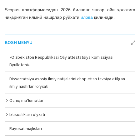
a
Scopus платформасидан 2026 йилнинг январ ойи ҳолатига
t
чиқарилган илмий нашрлар рўйхати
илова
қилинади.
i
o
n
BOSH MENYU
«O‘zbekiston Respublikasi Oliy attestatsiya komissiyasi
Byulleteni»
Dissertatsiya asosiy ilmiy natijalarini chop etish tavsiya etilgan
ilmiy nashrlar ro‘yxati
Ochiq ma’lumotlar
Ixtisosliklar ro‘yxati
Rayosat majlislari