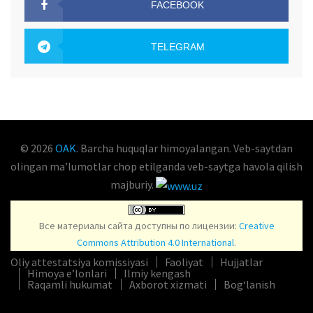
FACEBOOK
OAK.UZ
TELEGRAM
OAK.UZ
© 2026
OAK
. Barcha huquqlar himoyalangan. Veb-saytdan
olingan maʼlumotlar chop etilganda veb-saytga havola qilish
majburiy.
Все материалы сайта доступны по лицензии:
Creative
Commons Attribution 4.0 International
.
Oliy attestatsiya komissiyasi
Faoliyat
Hujjatlar
Himoya e’lonlari
Ilmiy kengash
Raqamli hukumat
Axborot xizmati
Bog‘lanish