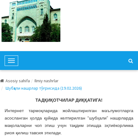
T
o
g
Asosiy sahifa
Ilmiy nashrlar
g
Шубҳали нашрлар тўғрисида (19.02.2026)
l
e
ТАДҚИҚОТЧИЛАР ДИҚҚАТИГА!
N
Интернет тармоқларида жойлаштирилган маълумотларга
a
асосланган ҳолда қуйида келтирилган “шубҳали” нашрларда
v
мақолаларни чоп этиш учун тақдим этишда эҳтиёкорликка
i
риоя қилиш тавсия этилади.
g