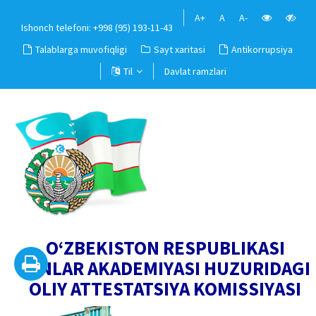
A+
A
A-
Ishonch telefoni: +998 (95) 193-11-43
Talablarga muvofiqligi
Sayt xaritasi
Antikorrupsiya
Til
Davlat ramzlari
O‘ZBEKISTON RESPUBLIKASI
FANLAR AKADEMIYASI HUZURIDAGI
OLIY ATTESTATSIYA KOMISSIYASI