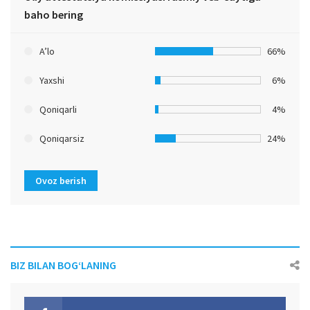
baho bering
A’lo
66%
Yaxshi
6%
Qoniqarli
4%
Qoniqarsiz
24%
Ovoz berish
BIZ BILAN BOG‘LANING