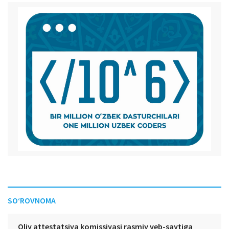
SO‘ROVNOMA
Oliy attestatsiya komissiyasi rasmiy veb-saytiga