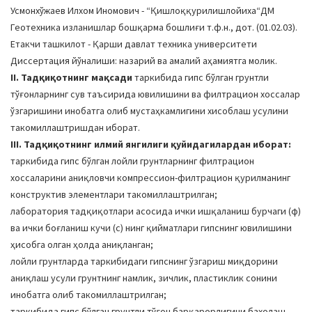
Усмонхўжаев Илхом Иномович - “Қишлоққурилишлойиха“ДМ
Геотехника изланишлар бошқарма бошлиғи т.ф.н., дот. (01.02.03).
Етакчи ташкилот - Қарши давлат техника университети
Диссертация йўналиши: назарий ва амалий аҳамиятга молик.
II. Тадқиқотнинг мақсади
таркибида гипс бўлган грунтли
тўғонларнинг сув таъсирида ювилишини ва филтрацион хоссалар
ўзгаришини инобатга олиб мустаҳкамлигини хисоблаш усулини
такомиллаштришдан иборат.
III. Тадқиқотнинг илмий янгилиги қуйидагилардан иборат:
таркибида гипс бўлган лойли грунтларнинг филтрацион
хоссаларини аниқловчи компрессион-филтрацион қурилманинг
конструктив элементлари такомиллаштрилган;
лаборатория тадқиқотлари асосида ички ишқаланиш бурчаги (φ)
ва ички боғланиш кучи (c) нинг қийматлари гипснинг ювилишини
ҳисобга олган ҳолда аниқланган;
лойли грунтларда таркибидаги гипснинг ўзгариш миқдорини
аниқлаш усули грунтнинг намлик, зичлик, пластиклик сонини
инобатга олиб такомиллаштрилган;
таркибида гипс бўлган грунтли тўғон барқарорлигини бахолаш