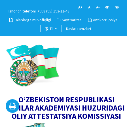
A+
A
A-
Ishonch telefoni: +998 (95) 193-11-43
Talablarga muvofiqligi
Sayt xaritasi
Antikorrupsiya
Til
Davlat ramzlari
O‘ZBEKISTON RESPUBLIKASI
FANLAR AKADEMIYASI HUZURIDAGI
OLIY ATTESTATSIYA KOMISSIYASI