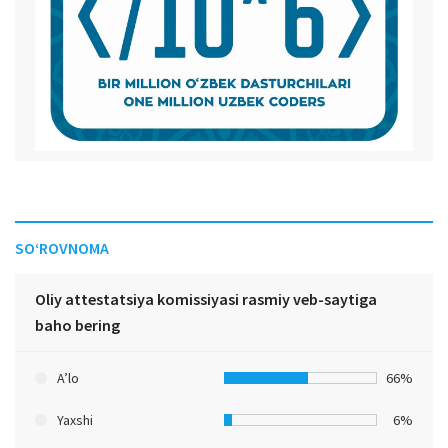
SO‘ROVNOMA
Oliy attestatsiya komissiyasi rasmiy veb-saytiga
baho bering
A’lo
66%
Yaxshi
6%