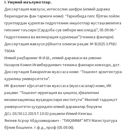
I. Умумий маълумотлар.
a
Диссертация мавзуси, ихтисослик шифри (илмий даража
t
бериладиган фан тармоғи номи): “Таркибида гипс бўлган лойли
i
грунтлардан қурилган гидротехник иншоотлар мустаҳкамлигига
o
гипснинг таъсири (Сардоба сув омбори мисолида)”, 05.09.06-“
n
Гидротехника ва мелиорация қурилиши”(техника фанлари).
Диссертация мавзуси рўйхатга олинган рақам: № В2025.3.PhD/
Т6044.
Илмий раҳбарнинг Ф.И.Ш., илмий даражаси ва унвони:
Назаров Комил Игамбердиевич техника фанлари номзоди, дот.
Диссертация бажарилган муассаса номи: “Тошкент архитектура-
қурилиш университети”.
ИК фаолият кўрсатаётган муассаса (муассасалар) номи, ИК
рақами: “Тошкент ирригация ва қишлоқ хўжалигини
механизациялаш муҳандислари институти” Миллий тадқиқот
университети ҳузуридаги илмий даражалар берувчи
ДСc.03/30.12.2019.Т.10.02 рақамли Илмий Кенгаш.
Янгиев Асрор Абдухамидович - “ТИҚХММИ” МТУ Магистратура
бўлим бошлиғи. т.ф.д., проф (05.09.06).