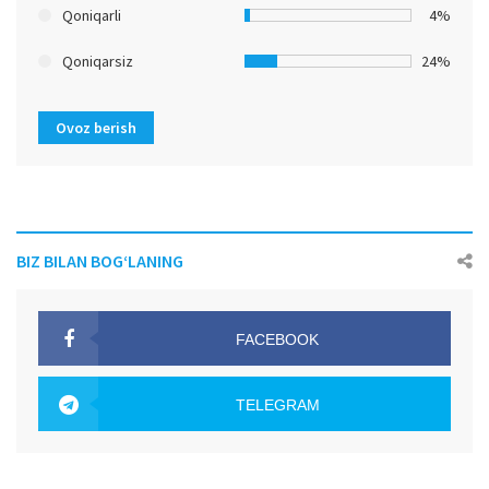
Qoniqarli
4%
Qoniqarsiz
24%
Ovoz berish
BIZ BILAN BOG‘LANING
FACEBOOK
OAK.UZ
TELEGRAM
OAK.UZ