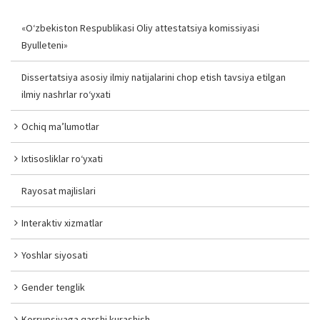
«O‘zbekiston Respublikasi Oliy attestatsiya komissiyasi
Byulleteni»
Dissertatsiya asosiy ilmiy natijalarini chop etish tavsiya etilgan
ilmiy nashrlar ro‘yxati
Ochiq ma’lumotlar
Ixtisosliklar ro‘yxati
Rayosat majlislari
Interaktiv xizmatlar
Yoshlar siyosati
Gender tenglik
Korrupsiyaga qarshi kurashish