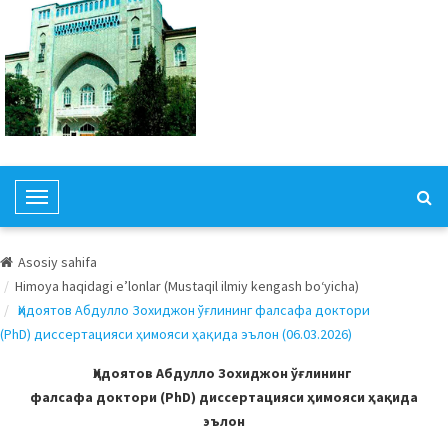
T
o
g
Asosiy sahifa
g
Himoya haqidagi e’lonlar (Mustaqil ilmiy kengash bo‘yicha)
l
Ҳидоятов Абдулло Зохиджон ўғлининг фалсафа доктори
e
(PhD) диссертацияси ҳимояси ҳақида эълон (06.03.2026)
N
a
Ҳидоятов Абдулло Зохиджон ўғлининг
v
фалсафа доктори (PhD) диссертацияси ҳимояси ҳақида
i
эълон
g