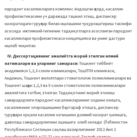
пародонт касалликларига комплекс ёндошган ҳолда, касаллик
профилактикасини уч даражада ташкил этиш, диспансер
назоратидаги гуруҳлар билан ишлашини чуқурлаштириш таклифи
асосида ижтимоий-гигиеник тадқиқотларга асосланган пародонт
касалликлари профилактикаси концепцияси ва унинг дастури
ишлаб чиқилган.
IV
.
Диссертациянинг aмалиётга жорий этилган
илмий
натижалари ва уларнинг самараси:
Тошкент тиббиёт
академияси 1,2,3-сонли клиникалари, ТошПТИ клиникаси,
Андижон, Тошкент вилоятлари стоматологик поликлиникалари ва
Тошкент шаҳри 1,2,3 ва 5-сонли стоматологик поликлиникалари
амалиётига татбиқ этилган. Тадқиқотнинг жорий этилиш
самарадорлиги пародонт касалликларининг олдини олишга,
касалликнинг оғирлашишини бартараф этишга, диспансер
гуруҳлари орқали касаллик кечишини доимий назорат қилишга,
даволаш самарадорлигини ошишига олиб келади (Ўзбекистон
Республикаси Соғлиқни сақлаш вазирлигининг 2012 йил 2
декабрдаги №84-д/22 22-сон хулосаси). Таклиф этилган