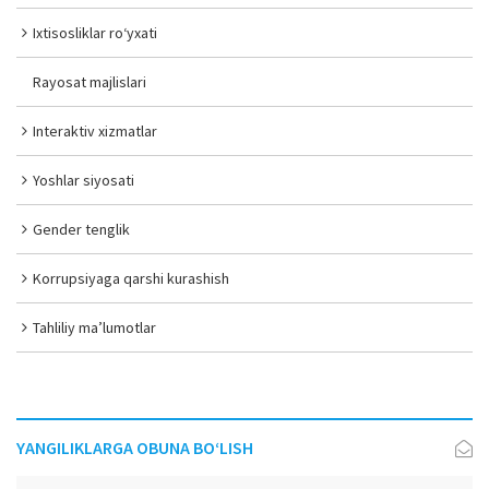
Ixtisosliklar ro‘yxati
Rayosat majlislari
Interaktiv xizmatlar
Yoshlar siyosati
Gender tenglik
Korrupsiyaga qarshi kurashish
Tahliliy ma’lumotlar
YANGILIKLARGA OBUNA BO‘LISH