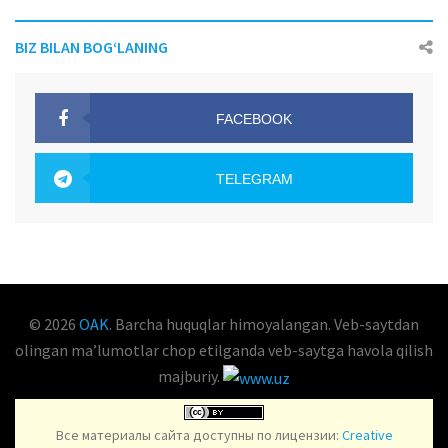
BIZ BILAN BOG‘LANING
FACEBOOK
OAK.UZ
TELEGRAM
OAK.UZ
© 2026
OAK
. Barcha huquqlar himoyalangan. Veb-saytdan
olingan maʼlumotlar chop etilganda veb-saytga havola qilish
majburiy.
Все материалы сайта доступны по лицензии:
Creative