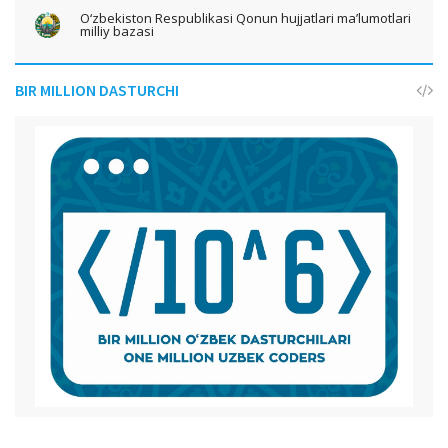
O‘zbekiston Respublikasi Qonun hujjatlari ma’lumotlari
milliy bazasi
BIR MILLION DASTURCHI