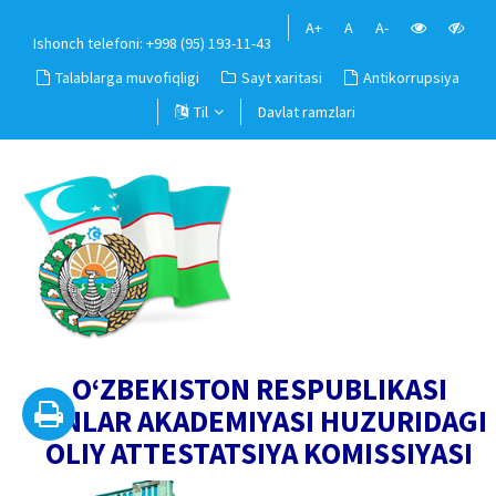
A+
A
A-
Ishonch telefoni: +998 (95) 193-11-43
Talablarga muvofiqligi
Sayt xaritasi
Antikorrupsiya
Til
Davlat ramzlari
O‘ZBEKISTON RESPUBLIKASI
FANLAR AKADEMIYASI HUZURIDAGI
OLIY ATTESTATSIYA KOMISSIYASI