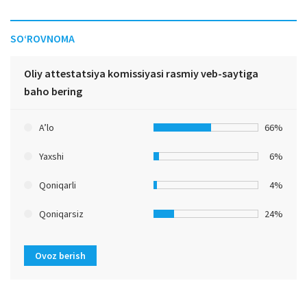
SO‘ROVNOMA
Oliy attestatsiya komissiyasi rasmiy veb-saytiga
baho bering
A’lo
66%
Yaxshi
6%
Qoniqarli
4%
Qoniqarsiz
24%
Ovoz berish