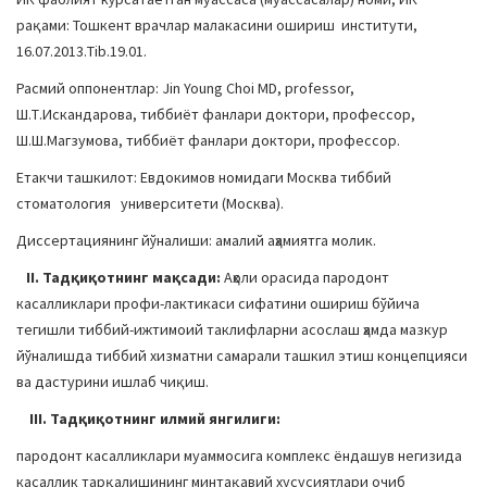
рақами: Тошкент врачлар малакасини ошириш институти,
16.07.2013.Tib.19.01.
Расмий оппонентлар: Jin Young Choi MD, professor,
Ш.Т.Искандарова, тиббиёт фанлари доктори, профессор,
Ш.Ш.Магзумова, тиббиёт фанлари доктори, профессор.
Етакчи ташкилот: Евдокимов номидаги Москва тиббий
стоматология университети (Москва).
Диссертациянинг йўналиши: амалий аҳамиятга молик.
II. Тадқиқотнинг мақсади:
Аҳоли орасида пародонт
касалликлари профи-лактикаси сифатини ошириш бўйича
тегишли тиббий-ижтимоий таклифларни асослаш ҳамда мазкур
йўналишда тиббий хизматни самарали ташкил этиш концепцияси
ва дастурини ишлаб чиқиш.
III. Тадқиқотнинг илмий янгилиги:
пародонт касалликлари муаммосига комплекс ёндашув негизида
касаллик тарқалишининг минтақавий хусусиятлари очиб