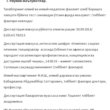
I. Умумий маълумотлар.
a
Талабгорнинг илмий ва илмий-педагогик фаолият олиб боришга
t
лаёқати бўйича тест синовидан ўтгани ҳақида маълумот: /тиббиёт
i
фанлари номзоди/.
o
n
Диссертация мавзуси рўйхатга олинган рақам: 30.09.2014/
Б2014.5.Tib513.
Диссертация мавзуси, ихтисослик шифри: «Комплекс социал-
гигиеник текширувлар асосида ўзбекистон аҳолиси орасида
пародонт касалликлари профилактикаси, концепцияси ва
дастурини ишлаб чиқиш», 14.00.33 – жамият саломатлиги.
Соғлиқни сақлашда менежмент (тиббиёт фанлари).
Илмий маслаҳатчининг Ф.И.Ш., илмий даражаси ва унвони
:
Бабаджанов Абдужаббор Саттарович, тиббиёт фанлари доктори,
профессор.
Диссертация бажарилган муассаса номи: Тошкент тиббиёт
академияси.
ИК фаолият кўрсатаётган муассаса (муассасалар) номи, ИК