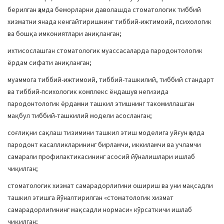
берилган ҳамда беморларни даволашда стоматологик тиббий
хизматни янада кенгайтиришнинг тиббий-ижтимоий, психологик
ва бошқа имкониятлари аниқланган;
ихтисослашган стоматологик муассасаларда пародонтологик
ёрдам сифати аниқланган;
муаммога тиббий-ижтимоий, тиббий-ташкилий, тиббий стандарт
ва тиббий-психологик комплекс ёндашув негизида
пародонтологик ёрдамни ташкил этишнинг такомиллашган
мақбул тиббий-ташкилий модели асосланган;
соғлиқни сақлаш тизимини ташкил этиш моделига уйғун ҳолда
пародонт касалликларининг бирламчи, иккиламчи ва учламчи
самарали профилактикасининг асосий йўналишлари ишлаб
чиқилган;
стоматологик хизмат самарадорлигини ошириш ва уни мақсадли
ташкил этишга йўналтирилган «стоматологик хизмат
самарадорлигининг мақсадли нормаси» кўрсаткичи ишлаб
чиқилган;