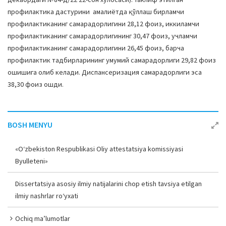
профилактика дастурини амалиётда қўллаш бирламчи
профилактиканинг самарадорлигини 28,12 фоиз, иккиламчи
профилактиканинг самарадорлигининг 30,47 фоиз, учламчи
профилактиканинг самарадорлигини 26,45 фоиз, барча
профилактик тадбирларининг умумий самарадорлиги 29,82 фоиз
ошишига олиб келади. Диспансеризация самарадорлиги эса
38,30 фоиз ошди.
BOSH MENYU
«O‘zbekiston Respublikasi Oliy attestatsiya komissiyasi
Byulleteni»
Dissertatsiya asosiy ilmiy natijalarini chop etish tavsiya etilgan
ilmiy nashrlar ro‘yxati
Ochiq ma’lumotlar