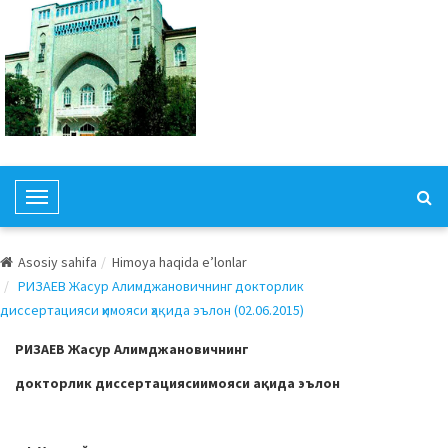
T
o
g
Asosiy sahifa
Himoya haqida e’lonlar
g
РИЗАЕВ Жасур Алимджановичнинг докторлик
l
диссертацияси ҳимояси ҳақида эълон (02.06.2015)
e
N
РИЗАЕВ Жасур Алимджановичнинг
a
д
окторлик диссертация
си
имояси
а
қида эълон
v
i
g