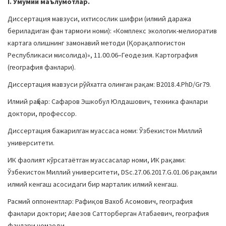
I. Умумий маълумотлар.
a
Диссертация мавзуси, ихтисослик шифри (илмий даража
t
бериладиган фан тармоғи номи): «Комплекс экологик-мелиоратив
i
картага олишнинг замонавий методи (Қорақалпоғистон
o
Республикаси мисолида)», 11.00.06–Геодезия. Картография
n
(география фанлари).
Диссертация мавзуси рўйхатга олинган рақам: B2018.4.PhD/Gr79.
Илмий раҳбар: Сафаров Эшкобул Юлдашович, техника фанлари
доктори, профессор.
Диссертация бажарилган муассаса номи: Ўзбекистон Миллий
университети.
ИК фаолият кўрсатаётган муассасалар номи, ИК рақами:
Ўзбекистон Миллий университети, DSc.27.06.2017.G.01.06 рақамли
илмий кенгаш асосидаги бир марталик илмий кенгаш.
Расмий оппонентлар: Рафиқов Вахоб Асомович, география
фанлари доктори; Авезов Сатторберган Атабаевич, география
фанлари номзоди.