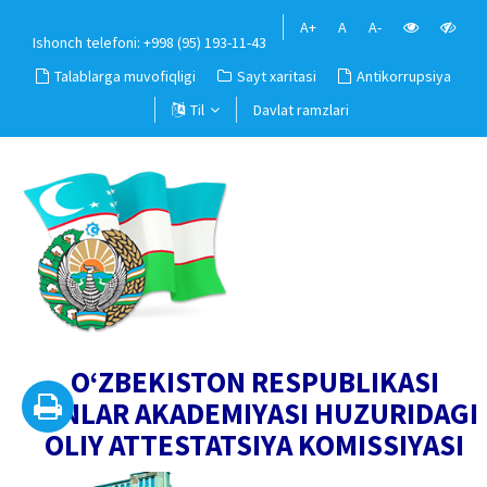
A+
A
A-
Ishonch telefoni: +998 (95) 193-11-43
Talablarga muvofiqligi
Sayt xaritasi
Antikorrupsiya
Til
Davlat ramzlari
O‘ZBEKISTON RESPUBLIKASI
FANLAR AKADEMIYASI HUZURIDAGI
OLIY ATTESTATSIYA KOMISSIYASI