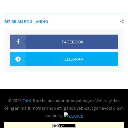
BIZ BILAN BOG‘LANING
FACEBOOK
OAK.UZ
TELEGRAM
OAK.UZ
© 2026
OAK
. Barcha huquqlar himoyalangan. Veb-saytdan
olingan maʼlumotlar chop etilganda veb-saytga havola qilish
majburiy.