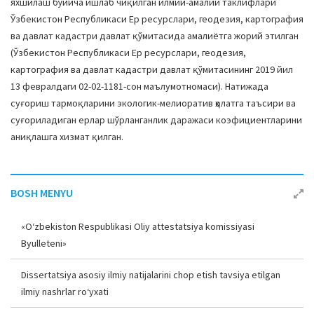
яхшилаш бўйича ишлаб чиқилган илмий-амалий таклифлари
Ўзбекистон Республикаси Ер ресурслари, геодезия, картография
ва давлат кадастри давлат қўмитасида амалиётга жорий этилган
(Ўзбекистон Республикаси Ер ресурслари, геодезия,
картография ва давлат кадастри давлат қўмитасининг 2019 йил
13 февралдаги 02-02-1181-сон маълумотномаси). Натижада
суғориш тармоқларини экологик-мелиоратив ҳолатга таъсири ва
суғориладиган ерлар шўрланганлик даражаси коэфициентларини
аниқлашга хизмат қилган.
BOSH MENYU
«O‘zbekiston Respublikasi Oliy attestatsiya komissiyasi
Byulleteni»
Dissertatsiya asosiy ilmiy natijalarini chop etish tavsiya etilgan
ilmiy nashrlar ro‘yxati