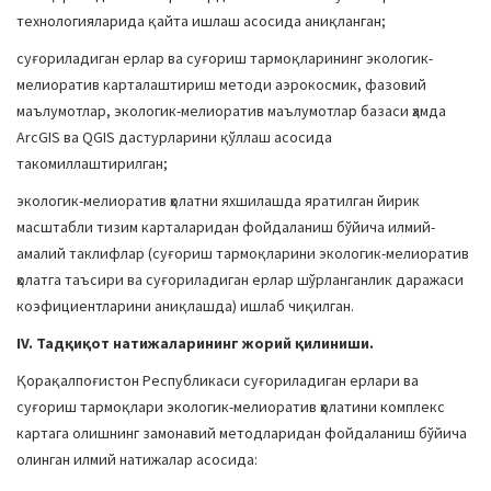
технологияларида қайта ишлаш асосида аниқланган;
суғориладиган ерлар ва суғориш тармоқларининг экологик-
мелиоратив карталаштириш методи аэрокосмик, фазовий
маълумотлар, экологик-мелиоратив маълумотлар базаси ҳамда
ArcGIS ва QGIS дастурларини қўллаш асосида
такомиллаштирилган;
экологик-мелиоратив ҳолатни яхшилашда яратилган йирик
масштабли тизим карталаридан фойдаланиш бўйича илмий-
амалий таклифлар (суғориш тармоқларини экологик-мелиоратив
ҳолатга таъсири ва суғориладиган ерлар шўрланганлик даражаси
коэфициентларини аниқлашда) ишлаб чиқилган.
IV. Тадқиқот натижаларининг жорий қилиниши.
Қорақалпоғистон Республикаси суғориладиган ерлари ва
суғориш тармоқлари экологик-мелиоратив ҳолатини комплекс
картага олишнинг замонавий методларидан фойдаланиш бўйича
олинган илмий натижалар асосида: