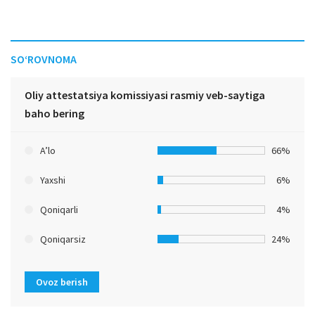
SO‘ROVNOMA
Oliy attestatsiya komissiyasi rasmiy veb-saytiga
baho bering
A’lo
66%
Yaxshi
6%
Qoniqarli
4%
Qoniqarsiz
24%
Ovoz berish