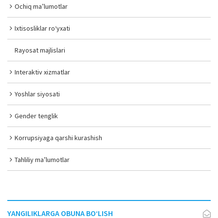
Ochiq ma’lumotlar
Ixtisosliklar ro‘yxati
Rayosat majlislari
Interaktiv xizmatlar
Yoshlar siyosati
Gender tenglik
Korrupsiyaga qarshi kurashish
Tahliliy ma’lumotlar
YANGILIKLARGA OBUNA BO‘LISH