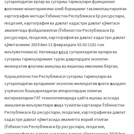
суғориладиган ерлар ва суғориш тармоқлари функционал
ҳолатининг мониторингини олиб боришнинг такомиллаштирилган
картографик методи Ўзбекистон Республикаси Ер ресурслари,
геодезия, картография ва давлат кадастри давлат қўмитаси
амалиётида фойдаланилган (Ўзбекистон Республикаси Ер
ресурслари, геодезия, картография ва давлат кадастри давлат
қўмитасининг 2019 йил 13 февралдаги 02-02-1181-сон
маълумотномаси). Натижада ҳудуд суғориладиган ерлари ва
суғориш тармоқларининг турли даврлардаги экологик-
мелиоратив ҳолатини аниқлаш ва яхшилаш имконини берган;
Қорақалпоғистон Республикаси суғориш тармоқлари ва
суғориладиган ерларининг экологик-мелиоратив ҳолати ҳақидаги
учувчисиз бошқариладиган аппаратлардан олинган
материалларни ГАТ технологияларида қайта ишлаш асосида
аниқланган маълумотлари ҳамда тузилган карталари Ўзбекистон
Республикаси Ер ресурслари, геодезия, картография ва давлат
кадастри давлат қўмитасида амалиётга жорий этилган
(Ўзбекистон Республикаси Ер ресурслари, геодезия,
картография ва давлат кадастри давлат қўмитасининг 2019 йил