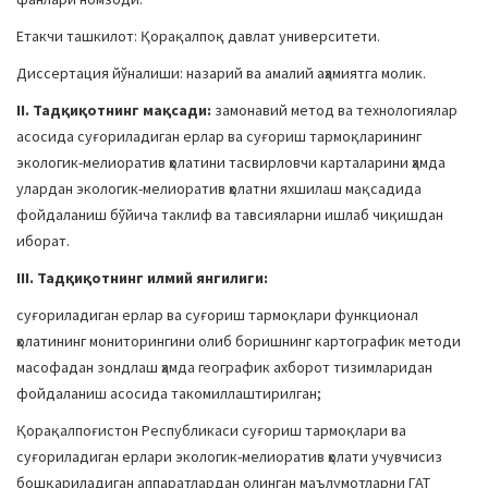
Етакчи ташкилот: Қорақалпоқ давлат университети.
Диссертация йўналиши: назарий ва амалий аҳамиятга молик.
II. Тадқиқотнинг мақсади:
замонавий метод ва технологиялар
асосида суғориладиган ерлар ва суғориш тармоқларининг
экологик-мелиоратив ҳолатини тасвирловчи карталарини ҳамда
улардан экологик-мелиоратив ҳолатни яхшилаш мақсадида
фойдаланиш бўйича таклиф ва тавсияларни ишлаб чиқишдан
иборат.
III. Тадқиқотнинг илмий янгилиги:
суғориладиган ерлар ва суғориш тармоқлари функционал
ҳолатининг мониторингини олиб боришнинг картографик методи
масофадан зондлаш ҳамда географик ахборот тизимларидан
фойдаланиш асосида такомиллаштирилган;
Қорақалпоғистон Республикаси суғориш тармоқлари ва
суғориладиган ерлари экологик-мелиоратив ҳолати учувчисиз
бошқариладиган аппаратлардан олинган маълумотларни ГАТ