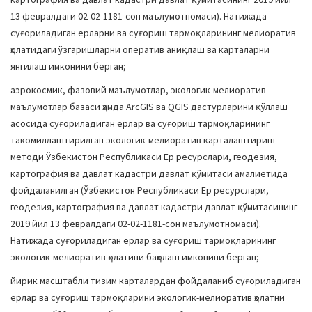
13 февралдаги 02-02-1181-сон маълумотномаси). Натижада
суғориладиган ерларни ва суғориш тармоқларининг мелиоратив
ҳолатидаги ўзгаришларни оператив аниқлаш ва карталарни
янгилаш имконини берган;
аэрокосмик, фазовий маълумотлар, экологик-мелиоратив
маълумотлар базаси ҳамда ArcGIS ва QGIS дастурларини қўллаш
асосида суғориладиган ерлар ва суғориш тармоқларининг
такомиллаштирилган экологик-мелиоратив карталаштириш
методи Ўзбекистон Республикаси Ер ресурслари, геодезия,
картография ва давлат кадастри давлат қўмитаси амалиётида
фойдаланилган (Ўзбекистон Республикаси Ер ресурслари,
геодезия, картография ва давлат кадастри давлат қўмитасининг
2019 йил 13 февралдаги 02-02-1181-сон маълумотномаси).
Натижада суғориладиган ерлар ва суғориш тармоқларининг
экологик-мелиоратив ҳолатини баҳолаш имконини берган;
йирик масштабли тизим карталардан фойдаланиб суғориладиган
ерлар ва суғориш тармоқларини экологик-мелиоратив ҳолатни