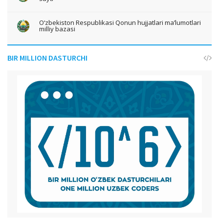
O‘zbekiston Respublikasi Qonun hujjatlari ma’lumotlari
milliy bazasi
BIR MILLION DASTURCHI