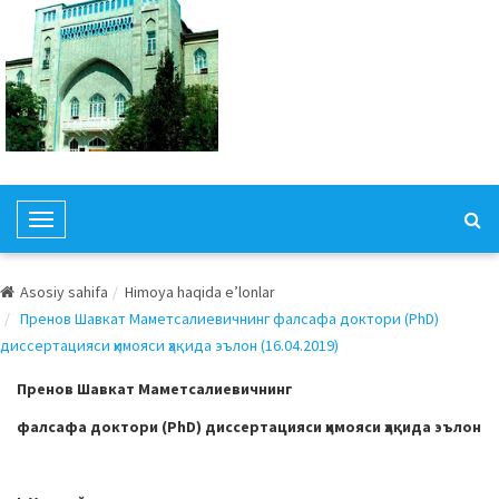
T
o
g
Asosiy sahifa
Himoya haqida e’lonlar
g
Пренов Шавкат Маметсалиевичнинг фалсафа доктори (PhD)
l
диссертацияси ҳимояси ҳақида эълон (16.04.2019)
e
N
Пренов Шавкат Маметсалиевичнинг
a
фалсафа доктори (PhD) диссертацияси ҳимояси ҳақида эълон
v
i
g