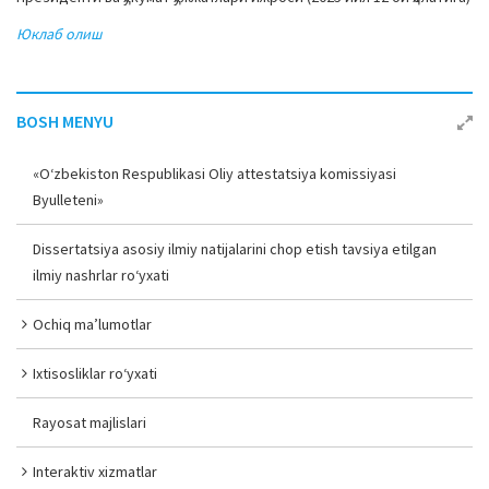
a
Юклаб олиш
t
i
o
BOSH MENYU
n
«O‘zbekiston Respublikasi Oliy attestatsiya komissiyasi
Byulleteni»
Dissertatsiya asosiy ilmiy natijalarini chop etish tavsiya etilgan
ilmiy nashrlar ro‘yxati
Ochiq ma’lumotlar
Ixtisosliklar ro‘yxati
Rayosat majlislari
Interaktiv xizmatlar