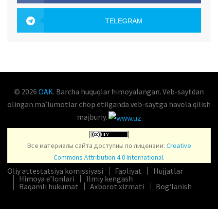
OAK.UZ
TELEGRAM
OAK.UZ
© 2026
OAK
. Barcha huquqlar himoyalangan. Veb-saytdan
olingan maʼlumotlar chop etilganda veb-saytga havola qilish
majburiy.
Все материалы сайта доступны по лицензии:
Creative
Commons Attribution 4.0 International
.
Oliy attestatsiya komissiyasi
Faoliyat
Hujjatlar
Himoya e’lonlari
Ilmiy kengash
Raqamli hukumat
Axborot xizmati
Bog‘lanish