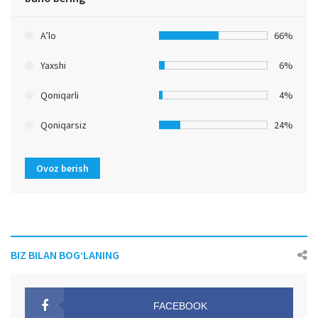
A’lo
66%
Yaxshi
6%
Qoniqarli
4%
Qoniqarsiz
24%
Ovoz berish
BIZ BILAN BOG‘LANING
FACEBOOK