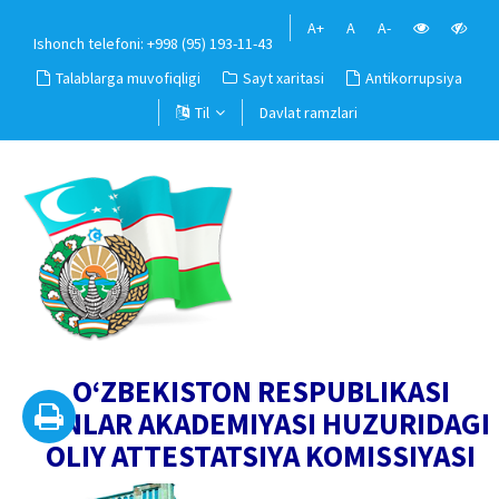
A+
A
A-
Ishonch telefoni: +998 (95) 193-11-43
Talablarga muvofiqligi
Sayt xaritasi
Antikorrupsiya
Til
Davlat ramzlari
O‘ZBEKISTON RESPUBLIKASI
FANLAR AKADEMIYASI HUZURIDAGI
OLIY ATTESTATSIYA KOMISSIYASI