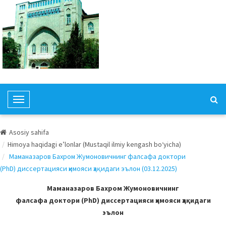
T
o
g
Asosiy sahifa
g
Himoya haqidagi e’lonlar (Mustaqil ilmiy kengash bo‘yicha)
l
Маманазаров Бахром Жумоновичнинг фалсафа доктори
e
(PhD) диссертацияси ҳимояси ҳақидаги эълон (03.12.2025)
N
a
Маманазаров Бахром Жумоновичнинг
v
фалсафа доктори (PhD) диссертацияси ҳимояси ҳақидаги
i
эълон
g