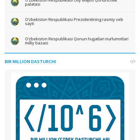
palatasi
O‘zbekiston Respublikasi Prezidentining rasmiy veb
sayti
O‘zbekiston Respublikasi Qonun hujjatlari ma’lumotlari
milliy bazasi
BIR MILLION DASTURCHI