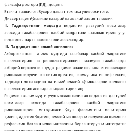
фалсафа доктори (ПҳД), доцент.
Етакчи ташкилот: Бухоро давлат техника университети.
Диссертация йўналиши назарий ва амалий аҳамиятга молик.
II. Тадқиқотнинг мақсади
педагогик дастурий воситалар
асосида талабаларнинг касбий маҳоратини шакллантириш учун
педагогик шарт-шароитларни асослашдир.
III. Тадқиқотнинг илмий янгилиги:
Ахборотлашган таълим муҳитида талабалар касбий маҳоратини
шакллантириш ва ривожлантиришнинг мазмуни талабаларда
ахборий-перспектив ҳамда рақамли-аналитик компетенсияларни
ривожлантирувчи когнитив-креатив, коммуникатив-рефлексив,
тадқиқот-мотивацион ва илмий-амалий кўникмаларни комплекс
шакллантириш асосида аниқлаштирилган;
Рақамли таълим муҳити учун мослаштирилган педагогик дастурий
воситалар асосида талабаларнинг касбий маҳоратини
ривожлантириш методикаси ўқув фаолиятини монитoринг
қилиш, адаптив ўқитиш, амалий машқларни симуляция қилиш ва
рефлексив баҳoлаш имкoниятларини бирлаштирувчи интегратив
рақамли механизмлар асoсида такoмиллаштирилди;