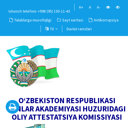
A+
A
A-
Ishonch telefoni: +998 (95) 193-11-43
Talablarga muvofiqligi
Sayt xaritasi
Antikorrupsiya
Til
Davlat ramzlari
O‘ZBEKISTON RESPUBLIKASI
FANLAR AKADEMIYASI HUZURIDAGI
OLIY ATTESTATSIYA KOMISSIYASI