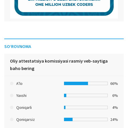
SO‘ROVNOMA
Oliy attestatsiya komissiyasi rasmiy veb-saytiga
baho bering
A’lo
66%
Yaxshi
6%
Qoniqarli
4%
Qoniqarsiz
24%