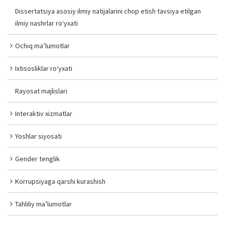
Dissertatsiya asosiy ilmiy natijalarini chop etish tavsiya etilgan
ilmiy nashrlar ro‘yxati
Ochiq ma’lumotlar
Ixtisosliklar ro‘yxati
Rayosat majlislari
Interaktiv xizmatlar
Yoshlar siyosati
Gender tenglik
Korrupsiyaga qarshi kurashish
Tahliliy ma’lumotlar