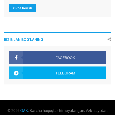
Ovoz berish
BIZ BILAN BOG‘LANING
FACEBOOK
OAK.UZ
TELEGRAM
OAK.UZ
© 2026
OAK
. Barcha huquqlar himoyalangan. Veb-saytdan