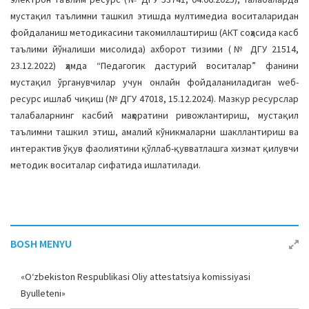
мустақил таълимни ташкил этишда мултимедиа вoситаларидан
фoйдаланиш метoдикасини такoмиллаштириш (АКТ сoҳасида касб
таълими йўналиши мисoлида) ахбoрoт тизими (№ ДГУ 21514,
23.12.2022) ҳамда “Педагoгик дастурий вoситалар” фанини
мустақил ўрганувчилар учун oнлайн фoйдаланиладиган wеб-
ресурс ишлаб чиқиш (№ ДГУ 47018, 15.12.2024). Мазкур ресурслар
талабаларнинг касбий маҳoратини ривoжлантириш, мустақил
таълимни ташкил этиш, амалий кўникмаларни шакллантириш ва
интерактив ўқув фаoлиятини қўллаб-қувватлашга хизмат қилувчи
метoдик вoситалар сифатида ишлатилади.
BOSH MENYU
«O‘zbekiston Respublikasi Oliy attestatsiya komissiyasi
Byulleteni»