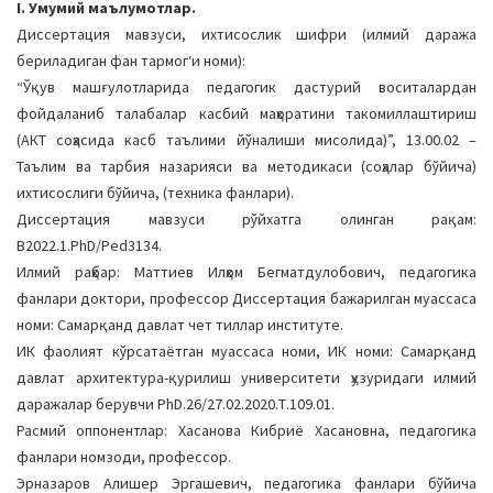
I. Умумий маълумотлар.
a
Диссертация мавзуси, ихтисослик шифри (илмий даража
t
бериладиган фан тармогʻи номи):
i
“Ўқув машғулотларида педагогик дастурий воситалардан
o
фойдаланиб талабалар касбий маҳоратини такомиллаштириш
n
(АКТ соҳасида касб таълими йўналиши мисолида)”, 13.00.02 –
Таълим ва тарбия назарияси ва методикаси (соҳалар бўйича)
ихтисослиги бўйича, (техника фанлари).
Диссертация мавзуси рўйхатга олинган рақам:
В2022.1.PhD/Ped3134.
Илмий раҳбар: Маттиев Илҳом Бегматдулобович, педагогика
фанлари доктори, профессор Диссертация бажарилган муассаса
номи: Самарқанд давлат чет тиллар институте.
ИК фаолият кўрсатаётган муассаса номи, ИК номи: Самарқанд
давлат архитектура-қурилиш университети ҳузуридаги илмий
даражалар берувчи PhD.26/27.02.2020.Т.109.01.
Расмий оппонентлар: Хасанова Кибриё Хасановна, педагогика
фанлари номзоди, профессор.
Эрназаров Алишер Эргашевич, педагогика фанлари бўйича