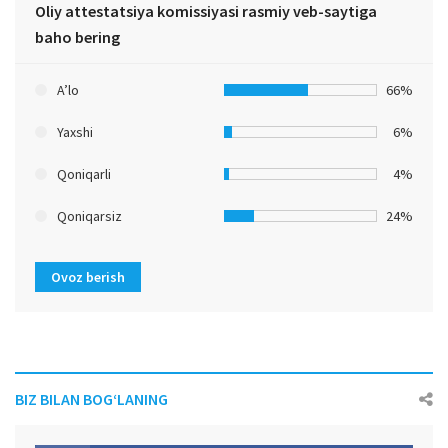
Oliy attestatsiya komissiyasi rasmiy veb-saytiga
baho bering
A’lo
66%
Yaxshi
6%
Qoniqarli
4%
Qoniqarsiz
24%
Ovoz berish
BIZ BILAN BOG‘LANING