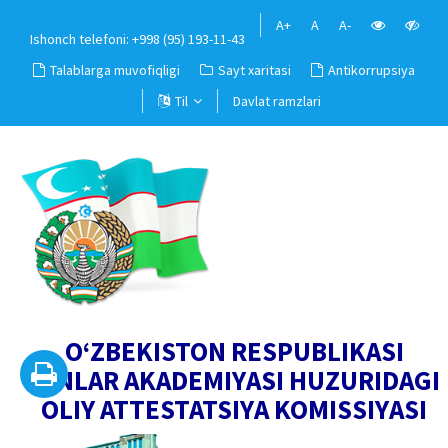
A+
A
A-
Ishonch telefoni: +998 (95) 193-11-43
Talablarga muvofiqligi
Sayt xaritasi
Antikorrupsiya
Til
Davlat ramzlari
O‘ZBEKISTON RESPUBLIKASI
FANLAR AKADEMIYASI HUZURIDAGI
OLIY ATTESTATSIYA KOMISSIYASI