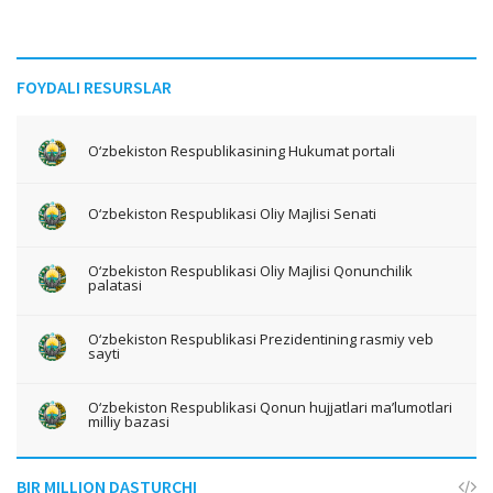
FOYDALI RESURSLAR
O‘zbekiston Respublikasining Hukumat portali
O‘zbekiston Respublikasi Oliy Majlisi Senati
O‘zbekiston Respublikasi Oliy Majlisi Qonunchilik
palatasi
O‘zbekiston Respublikasi Prezidentining rasmiy veb
sayti
O‘zbekiston Respublikasi Qonun hujjatlari ma’lumotlari
milliy bazasi
BIR MILLION DASTURCHI