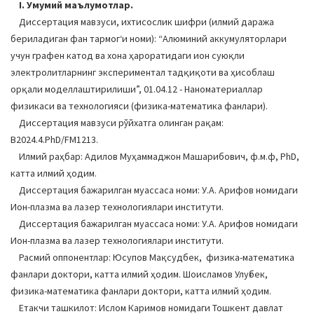
I. Умумий маълумотлар.
a
Диссертация мавзуси, ихтисослик шифри (илмий даража
t
бериладиган фан тармогʻи номи): “Алюминий аккумуляторлари
i
учун графен катод ва хона ҳароратидаги ион суюқли
o
электролитларнинг экспериментал тадқиқоти ва ҳисоблаш
n
орқали моделлаштирилиши”, 01.04.12 - Наноматериаллар
физикаси ва технологияси (физика-математика фанлари).
Диссертация мавзуси рўйхатга олинган рақам:
B2024.4.PhD/FM1213.
Илмий раҳбар: Адилов Муҳаммаджон Машарибович, ф.м.ф, PhD,
катта илмий ҳодим.
Диссертация бажарилган муассаса номи: У.А. Арифов номидаги
Ион-плазма ва лазер технологиялари институти.
Диссертация бажарилган муассаса номи: У.А. Арифов номидаги
Ион-плазма ва лазер технологиялари институти.
Расмий оппонентлар: Юсупов Мақсудбек, физика-математика
фанлари доктори, катта илмий ҳодим. Шоисламов Улуғбек,
физика-математика фанлари доктори, катта илмий ҳодим.
Етакчи ташкилот: Ислом Каримов номидаги Тошкент давлат