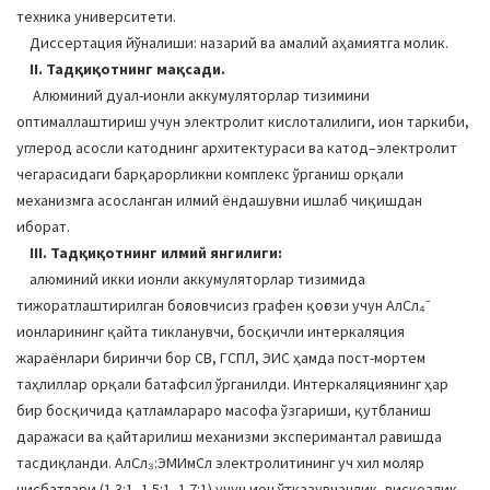
техника университети.
Диссертация йўналиши: назарий ва амалий аҳамиятга молик.
II. Тадқиқотнинг мақсади.
Алюминий дуал-ионли аккумуляторлар тизимини
оптималлаштириш учун электролит кислоталилиги, ион таркиби,
углерод асосли катоднинг архитектураси ва катод–электролит
чегарасидаги барқарорликни комплекс ўрганиш орқали
механизмга асосланган илмий ёндашувни ишлаб чиқишдан
иборат.
III. Тадқиқотнинг илмий янгилиги:
алюминий икки ионли аккумуляторлар тизимида
тижоратлаштирилган боғловчисиз графен қоғози учун АлCл₄⁻
ионларининг қайта тикланувчи, босқичли интеркаляция
жараёнлари биринчи бор CВ, ГCПЛ, ЭИС ҳамда пост-мортем
таҳлиллар орқали батафсил ўрганилди. Интеркаляциянинг ҳар
бир босқичида қатламлараро масофа ўзгариши, қутбланиш
даражаси ва қайтарилиш механизми эксперимантал равишда
тасдиқланди. АлCл₃:ЭМИмCл электролитининг уч хил моляр
нисбатлари (1.3:1, 1.5:1, 1.7:1) учун ион ўтказувчанлик, вискозлик,