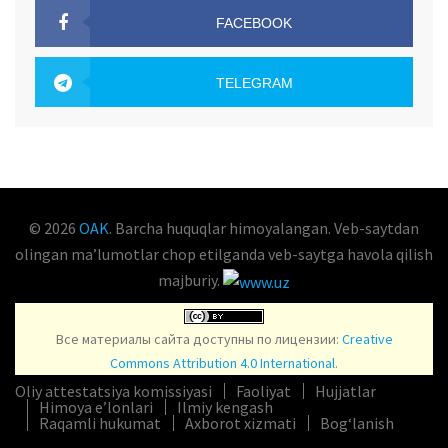
FACEBOOK
OAK.UZ
TELEGRAM
OAK.UZ
© 2026
OAK
. Barcha huquqlar himoyalangan. Veb-saytdan
olingan maʼlumotlar chop etilganda veb-saytga havola qilish
majburiy.
Все материалы сайта доступны по лицензии:
Creative
Commons Attribution 4.0 International
.
Oliy attestatsiya komissiyasi
Faoliyat
Hujjatlar
Himoya e’lonlari
Ilmiy kengash
Raqamli hukumat
Axborot xizmati
Bog‘lanish