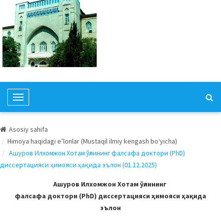
T
o
g
Asosiy sahifa
g
Himoya haqidagi e’lonlar (Mustaqil ilmiy kengash bo‘yicha)
l
Ашуров Илхомжон Хотам ўғлининг фалсафа доктори (PhD)
e
диссертацияси ҳимояси ҳақида эълон (01.12.2025)
N
a
Ашуров Илхомжон Хотам ўғлининг
v
фалсафа доктори (PhD) диссертацияси ҳимояси ҳақида
i
эълон
g