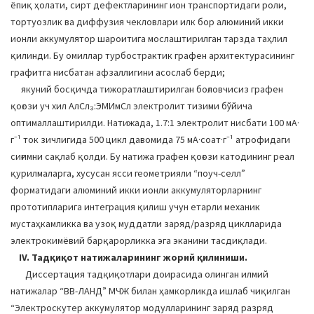
ёпиқ ҳолати, сирт дефектларининг ион транспортидаги роли,
тортуозлик ва диффузия чекловлари илк бор алюминий икки
ионли аккумулятор шароитига мослаштирилган тарзда таҳлил
қилинди. Бу омиллар турбострактик графен архитектурасининг
графитга нисбатан афзаллигини асослаб берди;
якуний босқичда тижоратлаштирилган боғловчисиз графен
қоғози уч хил АлCл₃:ЭМИмCл электролит тизими бўйича
оптималлаштирилди. Натижада, 1.7:1 электролит нисбати 100 мА·
г⁻¹ ток зичлигида 500 цикл давомида 75 мА·соат·г⁻¹ атрофидаги
сиғимни сақлаб қолди. Бу натижа графен қоғози катодининг реал
қурилмаларга, хусусан ясси геометрияли “поуч-cелл”
форматидаги алюминий икки ионли аккумуляторларнинг
прототипларига интеграция қилиш учун етарли механик
мустаҳкамликка ва узоқ муддатли заряд/разряд циклларида
электрокимёвий барқарорликка эга эканини тасдиқлади.
IV. Тадқиқот натижаларининг жорий қилиниши.
Диссертация тадқиқотлари доирасида олинган илмий
натижалар “ВВ-ЛАНД” МЧЖ билан ҳамкорликда ишлаб чиқилган
“Электроскутер аккумулятор модулларининг заряд разряд