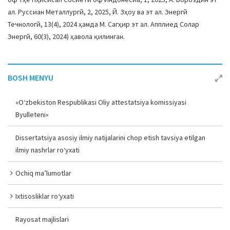
ал. Руссиан Металлургй, 2, 2025, Й. Зҳоу ва эт ал. Энергй
Течнологй, 13(4), 2024 ҳамда М. Сагҳир эт ал. Апплиед Солар
Энергй, 60(3), 2024) ҳавола қилинган.
BOSH MENYU
«O‘zbekiston Respublikasi Oliy attestatsiya komissiyasi
Byulleteni»
Dissertatsiya asosiy ilmiy natijalarini chop etish tavsiya etilgan
ilmiy nashrlar ro‘yxati
Ochiq ma’lumotlar
Ixtisosliklar ro‘yxati
Rayosat majlislari