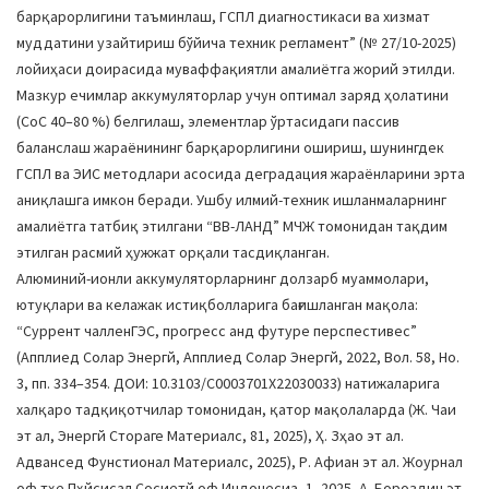
барқарорлигини таъминлаш, ГCПЛ диагностикаси ва хизмат
муддатини узайтириш бўйича техник регламент” (№ 27/10-2025)
лойиҳаси доирасида муваффақиятли амалиётга жорий этилди.
Мазкур ечимлар аккумуляторлар учун оптимал заряд ҳолатини
(СоC 40–80 %) белгилаш, элементлар ўртасидаги пассив
баланслаш жараёнининг барқарорлигини ошириш, шунингдек
ГCПЛ ва ЭИС методлари асосида деградация жараёнларини эрта
аниқлашга имкон беради. Ушбу илмий-техник ишланмаларнинг
амалиётга татбиқ этилгани “ВВ-ЛАНД” МЧЖ томонидан тақдим
этилган расмий ҳужжат орқали тасдиқланган.
Алюминий-ионли аккумуляторларнинг долзарб муаммолари,
ютуқлари ва келажак истиқболларига бағишланган мақола:
“Cуррент чалленГЭС, прогресс анд футуре перспеcтивес”
(Апплиед Солар Энергй, Апплиед Солар Энергй, 2022, Вол. 58, Но.
3, пп. 334–354. ДОИ: 10.3103/С0003701Х22030033) натижаларига
халқаро тадқиқотчилар томонидан, қатор мақолаларда (Ж. Чаи
эт ал, Энергй Стораге Материалс, 81, 2025), Ҳ. Зҳао эт ал.
Адванcед Фунcтионал Материалс, 2025), Р. Афиан эт ал. Жоурнал
оф тҳе Пҳйсиcал Соcиетй оф Индонесиа, 1, 2025, А. Бороздин эт