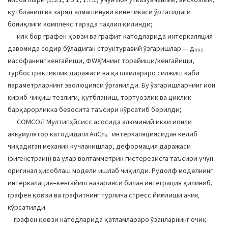
қутбланиш ва заряд алмашинуви кинетикаси ўртасидаги
боғлиқлиги комплекс тарзда таҳлил қилинди;
илк бор графен қоғози ва графит катодларида интеркаляция
давомида содир бўладиган структуравий ўзгаришлар — д₀₀₂
масофанинг кенгайиши, ФWҲМнинг торайиши/кенгайиши,
турбострактиклик даражаси ва қатламлараро силжиш каби
параметрларнинг эволюцияси ўрганилди. Бу ўзгаришларнинг ион
кириб-чиқиш тезлиги, қутбланиш, тортуозлик ва циклик
барқарорликка бевосита таъсири кўрсатиб берилди;
CОМСОЛ Мултипҳйсиcс асосида алюминий икки ионли
аккумулятор катодидаги АлCл₄⁻ интеркаляциясидан келиб
чиқадиган механик кучланишлар, деформация даражаси
(эигенстраин) ва улар волтамметрик гистерезисга таъсири учун
оригинал ҳисоблаш модели ишлаб чиқилди. Рудолф моделнинг
интеркалация–кенгайиш назарияси билан интеграция қилиниб,
графен қоғози ва графитнинг турлича стресс йиғилиши аниқ
кўрсатилди.
графен қоғози катодларида қатламлараро ўзанларнинг очиқ-