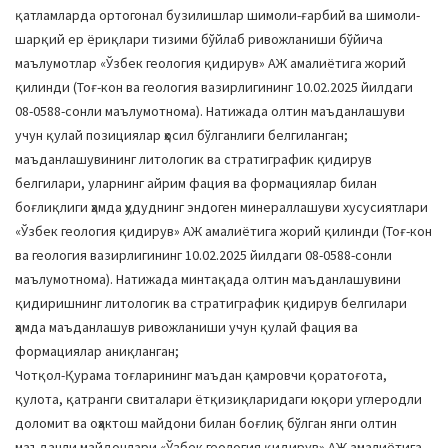
қатламларда ортогонал бузилишлар шимоли-ғарбий ва шимоли-
шарқий ер ёриқлари тизими бўйлаб ривожланиши бўйича
маълумотлар «Ўзбек геология қидирув» АЖ амалиётига жорий
қилинди (Тоғ-кон ва геология вазирлигининг 10.02.2025 йилдаги
08-0588-сонли маълумотнома). Натижада олтин маъданлашуви
учун қулай позициялар ҳосил бўлганлиги белгиланган;
маъданлашувининг литологик ва стратиграфик қидирув
белгилари, уларнинг айрим фация ва формациялар билан
боғлиқлиги ҳамда ҳудуднинг эндоген минераллашуви хусусиятлари
«Ўзбек геология қидирув» АЖ амалиётига жорий қилинди (Тоғ-кон
ва геология вазирлигининг 10.02.2025 йилдаги 08-0588-сонли
маълумотнома). Натижада минтақада олтин маъданлашувини
қидиришнинг литологик ва стратиграфик қидирув белгилари
ҳамда маъданлашув ривожланиши учун қулай фация ва
формациялар аниқланган;
Чотқол-Қурама тоғларининг маъдан қамровчи қоратоғота,
қулота, қатранги свиталари ётқизиқларидаги юқори углеродли
доломит ва оҳактош майдони билан боғлиқ бўлган янги олтин
маъданли майдонлари «Ўзбек геология қидирув» АЖ амалиётига