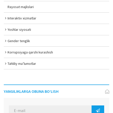
Rayosat majlislari
Interaktiv xizmatlar
Yoshlar siyosati
Gender tenglik
Korrupsiyaga qarshi kurashish
Tahliliy ma’lumotlar
YANGILIKLARGA OBUNA BO‘LISH