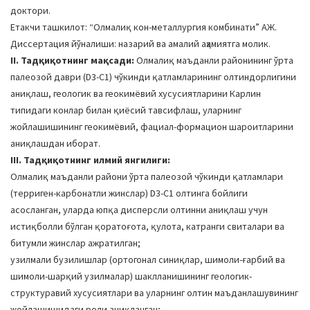
доктори.
Етакчи ташкилот: “Олмалиқ кон-металлургия комбинати” АЖ.
Диссертация йўналиши: назарий ва амалий аҳамиятга молик.
II. Тадқиқотнинг мақсади:
Олмалиқ маъданли районининг ўрта
палеозой даври (D3-C1) чўкинди қатламларининг олтиндорлигини
аниқлаш, геологик ва геокимёвий хусусиятларини Карлин
типидаги конлар билан қиёсий тавсифлаш, уларнинг
жойлашишининг геокимёвий, фациал-формацион шароитларини
аниқлашдан иборат.
III. Тадқиқотнинг илмий янгилиги:
Олмалиқ маъданли райони ўрта палеозой чўкинди қатламлари
(терриген-карбонатли жинслар) D3-C1 олтинга бойлиги
асосланган, уларда юпқа дисперсли олтинни аниқлаш учун
истиқболли бўлган қоратоғота, қулота, катранги свиталари ва
битумли жинслар ажратилган;
узилмали бузилишлар (ортогонал синиқлар, шимоли-ғарбий ва
шимоли-шарқий узилмалар) шаклланишининг геологик-
структуравий хусусиятлари ва уларнинг олтин маъданлашувининг
жойлашишидаги роли аниқланган;