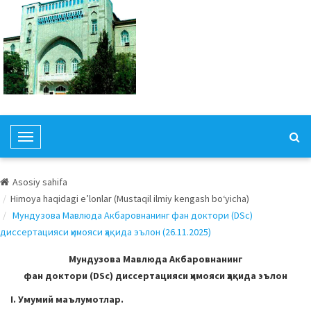
T
o
g
Asosiy sahifa
g
Himoya haqidagi e’lonlar (Mustaqil ilmiy kengash bo‘yicha)
l
Мундузова Мавлюда Акбаровнанинг фан доктори (DSc)
e
диссертацияси ҳимояси ҳақида эълон (26.11.2025)
N
a
Мундузова Мавлюда Акбаровнанинг
v
фан доктори (DSc) диссертацияси ҳимояси ҳақида эълон
i
I. Умумий маълумотлар.
g