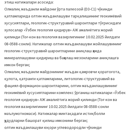
этиш натижалари асосида:
Олмалиқ маъданли майдони ўрта палеозой (D3-C1) чўкинди
қатламларида олтин маъданлашуви тарқалишининг геокимёвий
хусусиятлари, геологик-структуравий шароитлари тўғрисидаги
хулосалар «Ўзбек геология қидирув» АЖ амалиётига жорий
қилинди (Тоғ-кон ва геология вазирлигининг 10.02.2025 йилдаги
08-0588-сонли). Натижалар олтин маъданлашуви жойлашувининг
геологик-структуравий шароитларини аниқлаш ҳамда
минераллашувни қидириш ва баҳолаш мезонларини аниқлашга
имкон берган;
Олмалиқ маъданли майдонининг маъдан қамровчи қоратоғота,
қулота, қатранги қатламларини, литологик-структуравий ва
фациял-формацион шароитларини, олтин маъданлашувининг
геокимёвий хусусиятларини комплекс ўрганиш натижалари «Ўзбек
геология қидирув» АЖ амалиётига жорий қилинди (Тоғ-кон ва
геология вазирлигининг 10.02.2025 йилдаги 08-0588-сонли
маълумотномаси). Натижалар минтақадаги истиқболли
ҳудудларни башорат қилиш имконини берган;
олтин маъданлашуви юқори углеводородли чўкинди