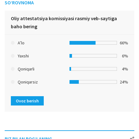
SO‘ROVNOMA
Oliy attestatsiya komissiyasi rasmiy veb-saytiga
baho bering
A’lo
66%
Yaxshi
6%
Qoniqarli
4%
Qoniqarsiz
24%
Ovoz berish
BIZ BILAN BOG‘LANING