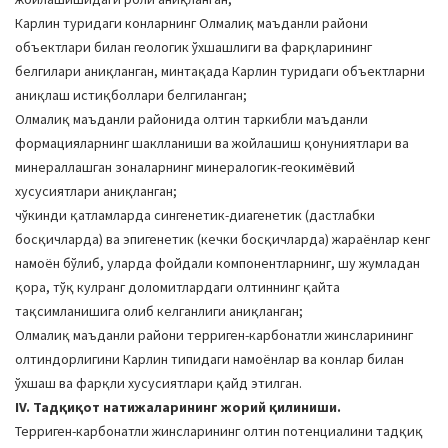
Карлин туридаги конларнинг Олмалиқ маъданли райони
объектлари билан геологик ўхшашлиги ва фарқларининг
белгилари аниқланган, минтақада Карлин туридаги объектларни
аниқлаш истиқболлари белгиланган;
Олмалиқ маъданли районида олтин таркибли маъданли
формацияларнинг шаклланиши ва жойлашиш қонуниятлари ва
минераллашган зоналарнинг минералогик-геокимёвий
хусусиятлари аниқланган;
чўкинди қатламларда сингенетик-диагенетик (дастлабки
босқичларда) ва эпигенетик (кечки босқичларда) жараёнлар кенг
намоён бўлиб, уларда фойдали компонентларнинг, шу жумладан
қора, тўқ кулранг доломитлардаги олтиннинг қайта
тақсимланишига олиб келганлиги аниқланган;
Олмалиқ маъданли райони терриген-карбонатли жинсларининг
олтиндорлигини Карлин типидаги намоёнлар ва конлар билан
ўхшаш ва фарқли хусусиятлари қайд этилган.
IV. Тадқиқот натижаларининг жорий қилиниши.
Терриген-карбонатли жинсларининг олтин потенциалини тадқиқ