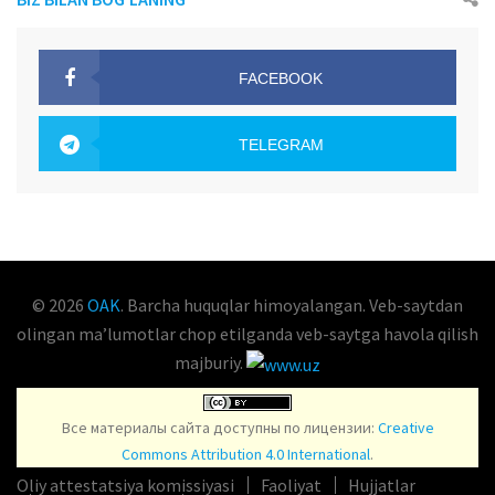
FACEBOOK
OAK.UZ
TELEGRAM
OAK.UZ
© 2026
OAK
. Barcha huquqlar himoyalangan. Veb-saytdan
olingan maʼlumotlar chop etilganda veb-saytga havola qilish
majburiy.
Все материалы сайта доступны по лицензии:
Creative
Commons Attribution 4.0 International
.
Oliy attestatsiya komissiyasi
Faoliyat
Hujjatlar