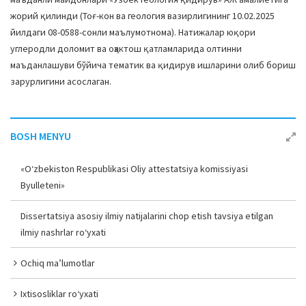
жорий қилинди (Тоғ-кон ва геология вазирлигининг 10.02.2025
йилдаги 08-0588-сонли маълумотнома). Натижалар юқори
углеродли доломит ва оҳактош қатламларида олтинни
маъданлашуви бўйича тематик ва қидирув ишларини олиб бориш
зарурлигини асослаган.
BOSH MENYU
«O‘zbekiston Respublikasi Oliy attestatsiya komissiyasi
Byulleteni»
Dissertatsiya asosiy ilmiy natijalarini chop etish tavsiya etilgan
ilmiy nashrlar ro‘yxati
Ochiq ma’lumotlar
Ixtisosliklar ro‘yxati