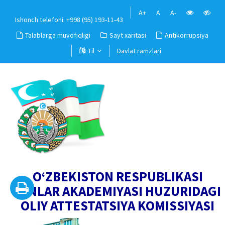
A+
A
A-
Ishonch telefoni: +998 (95) 193-11-43
Talablarga muvofiqligi
Sayt xaritasi
Antikorrupsiya
Til
Davlat ramzlari
O‘ZBEKISTON RESPUBLIKASI
FANLAR AKADEMIYASI HUZURIDAGI
OLIY ATTESTATSIYA KOMISSIYASI