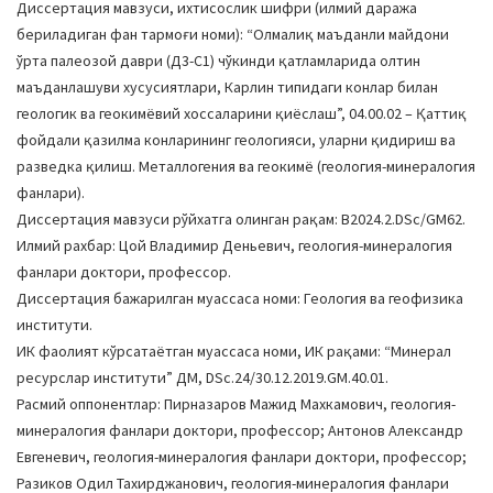
Диссертация мавзуси, ихтисослик шифри (илмий даража
a
бериладиган фан тармоғи номи): “Олмалиқ маъданли майдони
t
ўрта палеозой даври (Д3-C1) чўкинди қатламларида олтин
i
маъданлашуви хусусиятлари, Карлин типидаги конлар билан
o
геологик ва геокимёвий хоссаларини қиёслаш”, 04.00.02 – Қаттиқ
n
фойдали қазилма конларининг геологияси, уларни қидириш ва
разведка қилиш. Металлогения ва геокимё (геология-минералогия
фанлари).
Диссертация мавзуси рўйхатга олинган рақам: В2024.2.DSc/GM62.
Илмий рахбар: Цой Владимир Деньевич, геология-минералогия
фанлари доктори, профессор.
Диссертация бажарилган муассаса номи: Геология ва геофизика
институти.
ИК фаолият кўрсатаётган муассаса номи, ИК рақами: “Минерал
ресурслар институти” ДМ, DSc.24/30.12.2019.GM.40.01.
Расмий оппонентлар: Пирназаров Мажид Махкамович, геология-
минералогия фанлари доктори, профессор; Антонов Александр
Евгеневич, геология-минералогия фанлари доктори, профессор;
Разиков Одил Тахирджанович, геология-минералогия фанлари