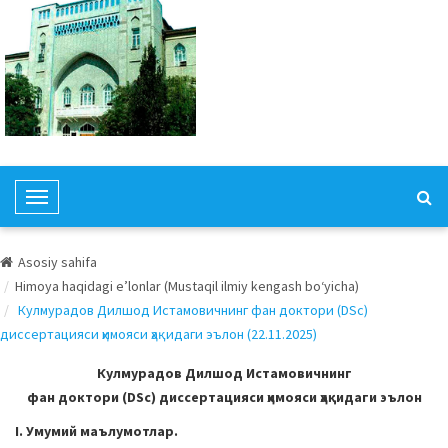
T
o
g
Asosiy sahifa
g
Himoya haqidagi e’lonlar (Mustaqil ilmiy kengash bo‘yicha)
l
Кулмурадов Дилшод Истамовичнинг фан доктори (DSc)
e
диссертацияси ҳимояси ҳақидаги эълон (22.11.2025)
N
a
Кулмурадов Дилшод Истамовичнинг
v
фан доктори (DSc) диссертацияси ҳимояси ҳақидаги эълон
i
I. Умумий маълумотлар.
g