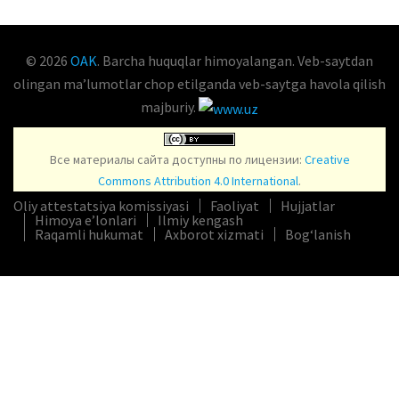
© 2026
OAK
. Barcha huquqlar himoyalangan. Veb-saytdan
olingan maʼlumotlar chop etilganda veb-saytga havola qilish
majburiy.
Все материалы сайта доступны по лицензии:
Creative
Commons Attribution 4.0 International
.
Oliy attestatsiya komissiyasi
Faoliyat
Hujjatlar
Himoya e’lonlari
Ilmiy kengash
Raqamli hukumat
Axborot xizmati
Bog‘lanish