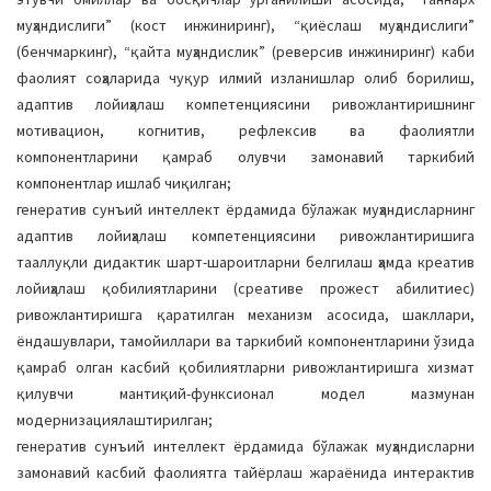
муҳандислиги” (кост инжиниринг), “қиёслаш муҳандислиги”
(бенчмаркинг), “қайта муҳандислик” (реверсив инжиниринг) каби
фаолият соҳаларида чуқур илмий изланишлар олиб борилиш,
адаптив лойиҳалаш компетенциясини ривожлантиришнинг
мотивацион, когнитив, рефлексив ва фаолиятли
компонентларини қамраб олувчи замонавий таркибий
компонентлар ишлаб чиқилган;
генератив сунъий интеллект ёрдамида бўлажак муҳандисларнинг
адаптив лойиҳалаш компетенциясини ривожлантиришига
тааллуқли дидактик шарт-шароитларни белгилаш ҳамда креатив
лойиҳалаш қобилиятларини (cреативе прожеcт абилитиес)
ривожлантиришга қаратилган механизм асосида, шакллари,
ёндашувлари, тамойиллари ва таркибий компонентларини ўзида
қамраб олган касбий қобилиятларни ривожлантиришга хизмат
қилувчи мантиқий-функсионал модел мазмунан
модернизациялаштирилган;
генератив сунъий интеллект ёрдамида бўлажак муҳандисларни
замонавий касбий фаолиятга тайёрлаш жараёнида интерактив