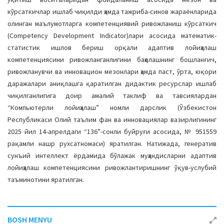
кўрсаткичлар ишлаб чиқилди ҳамда тажриба-синов жараёнларида
олинган маълумотларга компетенциявий ривожланиш кўрсаткич
(Competency Development Indicator)лари асосида математик-
статистик ишлов бериш орқали адаптив лойиҳалаш
компетенциясини ривожланганлигини баҳолашнинг бошланғич,
ривожланувчи ва инновацион мезонлари ҳамда паст, ўрта, юқори
даражалари аниқлашга қаратилган дидактик ресурслар ишлаб
чиқилганлигига доир амалий таклиф ва тавсиялардан
“Компьютерли лойиҳалаш” номли дарслик (Ўзбекистон
Республикаси Олий таълим фан ва инновациялар вазирлигининг
2025 йил 14-апрелдаги “136”-сонли буйруғи асосида, № 951559
рақамли нашр рухсатномаси) яратилган. Натижада, генератив
сунъий интеллект ёрдамида бўлажак муҳандисларни адаптив
лойиҳалаш компетенциясини ривожлантиришнинг ўқув-услубий
таъминотини яратилган.
BOSH MENYU