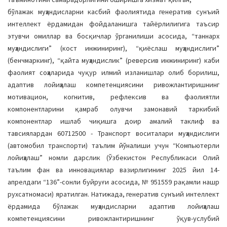
бўлажак муҳандисларни касбий фаолиятида генератив сунъий
интеллект ёрдамидан фойдаланишга тайёрлилигига таъсир
этувчи омиллар ва босқичлар ўрганилиши асосида, “таннарх
муҳандислиги” (кост инжиниринг), “қиёслаш муҳандислиги”
(бенчмаркинг), “қайта муҳандислик” (реверсив инжиниринг) каби
фаолият соҳаларида чуқур илмий изланишлар олиб борилиш,
адаптив лойиҳалаш компетенциясини ривожлантиришнинг
мотивацион, когнитив, рефлексив ва фаолиятли
компонентларини қамраб олувчи замонавий таркибий
компонентлар ишлаб чиқишга доир амалий таклиф ва
тавсиялардан 60712500 - Транспорт воситалари муҳандислиги
(автомобил транспорти) таълим йўналиши учун “Компьютерли
лойиҳалаш” номли дарслик (Ўзбекистон Республикаси Олий
таълим фан ва инновациялар вазирлигининг 2025 йил 14-
апрелдаги “136”-сонли буйруғи асосида, № 951559 рақамли нашр
рухсатномаси) яратилган. Натижада, генератив сунъий интеллект
ёрдамида бўлажак муҳандисларни адаптив лойиҳалаш
компетенциясини ривожлантиришнинг ўқув-услубий