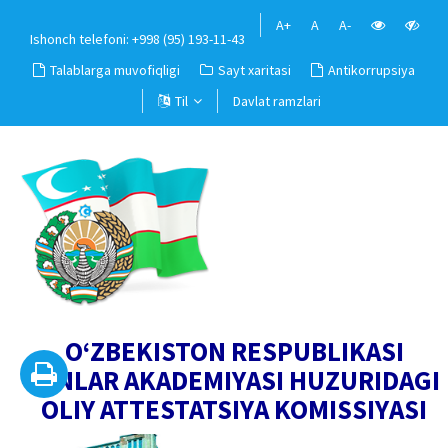
A+
A
A-
Ishonch telefoni: +998 (95) 193-11-43
Talablarga muvofiqligi
Sayt xaritasi
Antikorrupsiya
Til
Davlat ramzlari
O‘ZBEKISTON RESPUBLIKASI
FANLAR AKADEMIYASI HUZURIDAGI
OLIY ATTESTATSIYA KOMISSIYASI