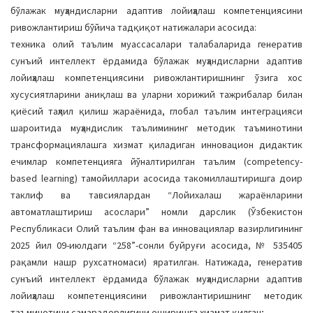
бўлажак муҳандисларни адаптив лойиҳалаш компетенциясини
ривожлантириш бўйича тадқиқот натижалари асосида:
техника олий таълим муассасалари талабаларида генератив
сунъий интеллект ёрдамида бўлажак муҳандисларни адаптив
лойиҳалаш компетенциясини ривожлантиришнинг ўзига хос
хусусиятларини аниқлаш ва уларни хорижий тажрибалар билан
қиёсий таҳлил қилиш жараёнида, глобал таълим интеграцияси
шароитида муҳандислик таълимининг методик таъминотини
трансформациялашга хизмат қиладиган инновацион дидактик
ечимлар компетенцияга йўналтирилган таълим (competency-
based learning) тамойиллари асосида такомиллаштиришга доир
таклиф ва тавсиялардан “Лойихалаш жараёнларини
автоматлаштириш асослари” номли дарслик (Ўзбекистон
Республикаси Олий таълим фан ва инновациялар вазирлигининг
2025 йил 09-июлдаги “258”-сонли буйруғи асосида, № 535405
рақамли нашр рухсатномаси) яратилган. Натижада, генератив
сунъий интеллект ёрдамида бўлажак муҳандисларни адаптив
лойиҳалаш компетенциясини ривожлантиришнинг методик
таъминотини самарадорлигини оширишга хизмат қилган;