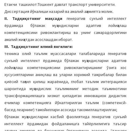
Етакчи ташкилот:Тошкент давлат транспорт университети.
Диссертация йўналиши назарий ва амалий аҳамиятга молик.
II. Тадқиқотнинг мақсади
генератив сунъий интеллект
ёрдамида бўлажак муҳандисларни адаптив лойиҳалаш
компетенциясини ривожлантириш ва унинг самарадорлигини
амалий жиҳатдан асослашдан иборат.
III. Тадқиқотнинг илмий янгилиги:
техника олий таълим муассасалари талабаларида генератив
сунъий интеллект ёрдамида бўлажак муҳандисларни адаптив
лойиҳалаш компетенциясини ривожлантиришнинг ўзига хос
хусусиятларини аниқлаш ва уларни хорижий тажрибалар билан
қиёсий таҳлил қилиш жараёнида, глобал таълим интеграцияси
шароитида муҳандислик таълимининг методик таъминотини
трансформациялашга хизмат қиладиган инновацион дидактик
ечимлар компетенцияга йўналтирилган таълим (cомпетенcй-
басед леарнинг) тамойиллари асосида такомиллаштирилган;
бўлажак муҳандисларни касбий фаолиятида генератив сунъий
интеллект ёрдамидан фойдаланишга тайёрлилигига таъсир
этувчи омиллар ва босқичлар ўрганилиши асосида, “таннарх