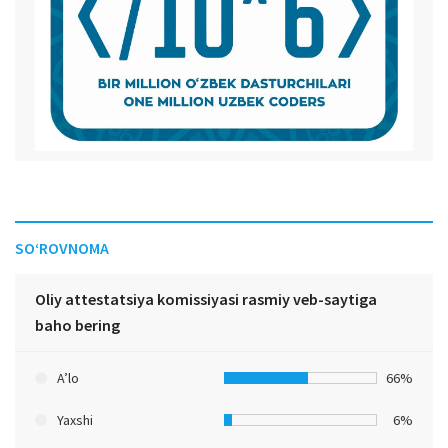
SO‘ROVNOMA
Oliy attestatsiya komissiyasi rasmiy veb-saytiga
baho bering
A’lo
66%
Yaxshi
6%