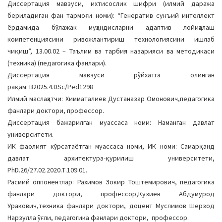
Диссертация мавзуси, ихтисослик шифри (илмий даража
a
бериладиган фан тармоғи номи): “Генератив сунъий интеллект
t
ёрдамида бўлажак муҳандисларни адаптив лойиҳалаш
i
компетенциясини ривожлантириш технологиясини ишлаб
o
чиқиш”, 13.00.02 – Таълим ва тарбия назарияси ва методикаси
n
(техника) (педагогика фанлари).
Диссертация мавзуси рўйхатга олинган
рақам: В2025.4.DSc/Ped1298
Илмий маслаҳатчи: Химматалиев Дустаназар Омонович,педагогика
фанлари доктори, профессор.
Диссертация бажарилган муассаса номи: Наманган давлат
университети.
ИК фаолият кўрсатаётган муассаса номи, ИК номи: Самарқанд
давлат архитектура-қурилиш университети,
PhD.26/27.02.2020.Т.109.01.
Расмий оппонентлар: Рахимов Зокир Тоштемирович, педагогика
фанлари доктори, профессор,Кузиев Абдумурод
Уракович,техника фанлари доктори, доцент Муслимов Шерзод
Нарзулла ўғли, педагогика фанлари доктори, профессор.