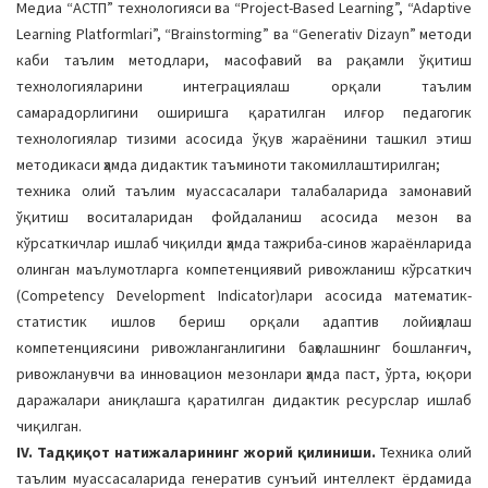
Медиа “АCТП” технологияси ва “Project-Based Learning”, “Adaptive
Learning Platformlari”, “Brainstorming” ва “Generativ Dizayn” методи
каби таълим методлари, масофавий ва рақамли ўқитиш
технологияларини интеграциялаш орқали таълим
самарадорлигини оширишга қаратилган илғор педагогик
технологиялар тизими асосида ўқув жараёнини ташкил этиш
методикаси ҳамда дидактик таъминоти такомиллаштирилган;
техника олий таълим муассасалари талабаларида замонавий
ўқитиш воситаларидан фойдаланиш асосида мезон ва
кўрсаткичлар ишлаб чиқилди ҳамда тажриба-синов жараёнларида
олинган маълумотларга компетенциявий ривожланиш кўрсаткич
(Competency Development Indicator)лари асосида математик-
статистик ишлов бериш орқали адаптив лойиҳалаш
компетенциясини ривожланганлигини баҳолашнинг бошланғич,
ривожланувчи ва инновацион мезонлари ҳамда паст, ўрта, юқори
даражалари аниқлашга қаратилган дидактик ресурслар ишлаб
чиқилган.
IV. Тадқиқот натижаларининг жорий қилиниши.
Техника олий
таълим муассасаларида генератив сунъий интеллект ёрдамида