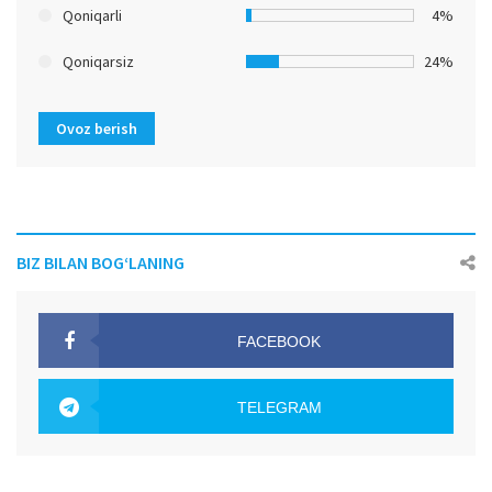
Qoniqarli
4%
Qoniqarsiz
24%
Ovoz berish
BIZ BILAN BOG‘LANING
FACEBOOK
OAK.UZ
TELEGRAM
OAK.UZ