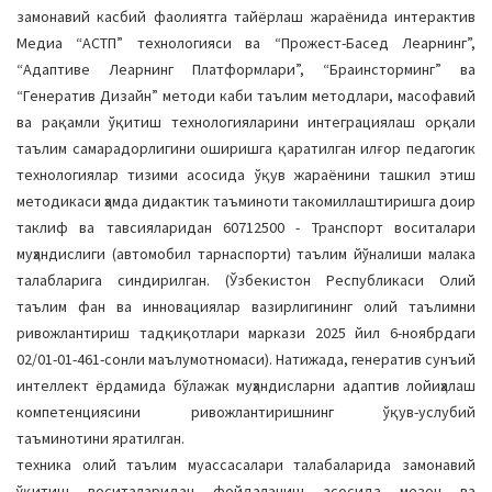
замонавий касбий фаолиятга тайёрлаш жараёнида интерактив
Медиа “АCТП” технологияси ва “Прожеcт-Басед Леарнинг”,
“Адаптиве Леарнинг Платформлари”, “Браинсторминг” ва
“Генератив Дизайн” методи каби таълим методлари, масофавий
ва рақамли ўқитиш технологияларини интеграциялаш орқали
таълим самарадорлигини оширишга қаратилган илғор педагогик
технологиялар тизими асосида ўқув жараёнини ташкил этиш
методикаси ҳамда дидактик таъминоти такомиллаштиришга доир
таклиф ва тавсияларидан 60712500 - Транспорт воситалари
муҳандислиги (автомобил тарнаспорти) таълим йўналиши малака
талабларига синдирилган. (Ўзбекистон Республикаси Олий
таълим фан ва инновациялар вазирлигининг олий таълимни
ривожлантириш тадқиқотлари маркази 2025 йил 6-ноябрдаги
02/01-01-461-сонли маълумотномаси). Натижада, генератив сунъий
интеллект ёрдамида бўлажак муҳандисларни адаптив лойиҳалаш
компетенциясини ривожлантиришнинг ўқув-услубий
таъминотини яратилган.
техника олий таълим муассасалари талабаларида замонавий
ўқитиш воситаларидан фойдаланиш асосида мезон ва