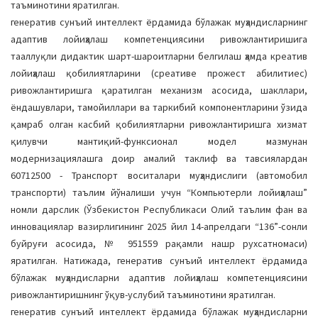
таъминотини яратилган.
генератив сунъий интеллект ёрдамида бўлажак муҳандисларнинг
адаптив лойиҳалаш компетенциясини ривожлантиришига
тааллуқли дидактик шарт-шароитларни белгилаш ҳамда креатив
лойиҳалаш қобилиятларини (cреативе прожеcт абилитиес)
ривожлантиришга қаратилган механизм асосида, шакллари,
ёндашувлари, тамойиллари ва таркибий компонентларини ўзида
қамраб олган касбий қобилиятларни ривожлантиришга хизмат
қилувчи мантиқий-функсионал модел мазмунан
модернизациялашга доир амалий таклиф ва тавсиялардан
60712500 - Транспорт воситалари муҳандислиги (автомобил
транспорти) таълим йўналиши учун “Компьютерли лойиҳалаш”
номли дарслик (Ўзбекистон Республикаси Олий таълим фан ва
инновациялар вазирлигининг 2025 йил 14-апрелдаги “136”-сонли
буйруғи асосида, № 951559 рақамли нашр рухсатномаси)
яратилган. Натижада, генератив сунъий интеллект ёрдамида
бўлажак муҳандисларни адаптив лойиҳалаш компетенциясини
ривожлантиришнинг ўқув-услубий таъминотини яратилган.
генератив сунъий интеллект ёрдамида бўлажак муҳандисларни