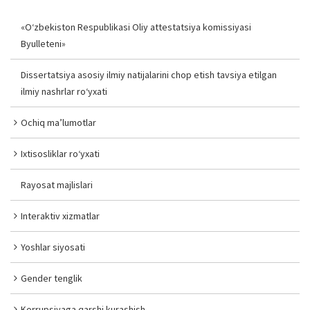
«O‘zbekiston Respublikasi Oliy attestatsiya komissiyasi
Byulleteni»
Dissertatsiya asosiy ilmiy natijalarini chop etish tavsiya etilgan
ilmiy nashrlar ro‘yxati
Ochiq ma’lumotlar
Ixtisosliklar ro‘yxati
Rayosat majlislari
Interaktiv xizmatlar
Yoshlar siyosati
Gender tenglik
Korrupsiyaga qarshi kurashish