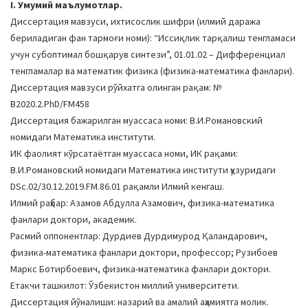
I. Умумий маълумотлар.
a
Диссертация мавзуси, ихтисослик шифри (илмий даража
t
бериладиган фан тармоғи номи): “Иссиқлик тарқалиш тенгламаси
i
учун субоптимал бошқарув синтези”, 01.01.02 – Дифференциал
o
тенгламалар ва математик физика (физика-математика фанлари).
n
Диссертация мавзуси рўйхатга олинган рақам: №
В2020.2.PhD/FM458
Диссертация бажарилган муассаса номи: В.И.Романовский
номидаги Математика институти.
ИК фаолият кўрсатаётган муассаса номи, ИК рақами:
В.И.Романовский номидаги Математика институти ҳузуридаги
DSc.02/30.12.2019.FM.86.01 рақамли Илмий кенгаш.
Илмий раҳбар: Азамов Абдулла Азамович, физика-математика
фанлари доктори, академик.
Расмий оппонентлар: Дурдиев Дурдимурод Қаландарович,
физика-математика фанлари доктори, профессор; Рузибоев
Маркс Ботирбоевич, физика-математика фанлари доктори.
Етакчи ташкилот: Ўзбекистон миллий университети.
Диссертация йўналиши: назарий ва амалий аҳамиятга молик.