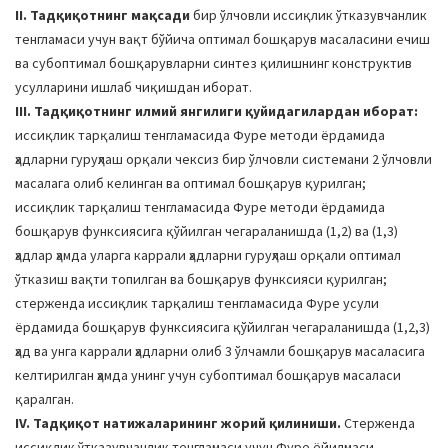
II. Тадқиқотнинг мақсади
бир ўлчовли иссиқлик ўтказувчанлик
тенгламаси учун вақт бўйича оптимал бошқарув масаласини ечиш
ва субоптимал бошқарувларни синтез қилишнинг конструктив
усулларини ишлаб чиқишдан иборат.
III. Тадқиқотнинг илмий янгилиги қуйидагилардан иборат:
иссиқлик тарқалиш тенгламасида Фуре методи ёрдамида
ҳадларни гуруҳлаш орқали чексиз бир ўлчовли системани 2 ўлчовли
масалага олиб келинган ва оптимал бошқарув қурилган;
иссиқлик тарқалиш тенгламасида Фуре методи ёрдамида
бошқарув функсиясига қўйилган чегараланишда (1,2) ва (1,3)
ҳадлар ҳамда уларга каррали ҳадларни гуруҳлаш орқали оптимал
ўтказиш вақти топилган ва бошқарув функсияси қурилган;
стерженда иссиқлик тарқалиш тенгламасида Фуре усули
ёрдамида бошқарув функсиясига қўйилган чегараланишда (1,2,3)
ҳад ва унга каррали ҳадларни олиб 3 ўлчамли бошқарув масаласига
келтирилган ҳамда унинг учун субоптимал бошқарув масаласи
қаралган.
IV. Тадқиқот натижаларининг жорий қилиниши.
Стерженда
иссиқлик ўтказувчанлик тенгламаси учун Фуре ёйилмаси