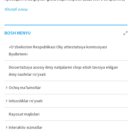
a
Юклаб олиш
t
i
o
BOSH MENYU
n
«O‘zbekiston Respublikasi Oliy attestatsiya komissiyasi
Byulleteni»
Dissertatsiya asosiy ilmiy natijalarini chop etish tavsiya etilgan
ilmiy nashrlar ro‘yxati
Ochiq ma’lumotlar
Ixtisosliklar ro‘yxati
Rayosat majlislari
Interaktiv xizmatlar