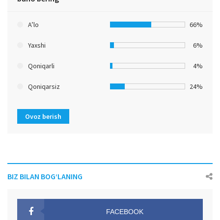
A’lo
66%
Yaxshi
6%
Qoniqarli
4%
Qoniqarsiz
24%
Ovoz berish
BIZ BILAN BOG‘LANING
FACEBOOK