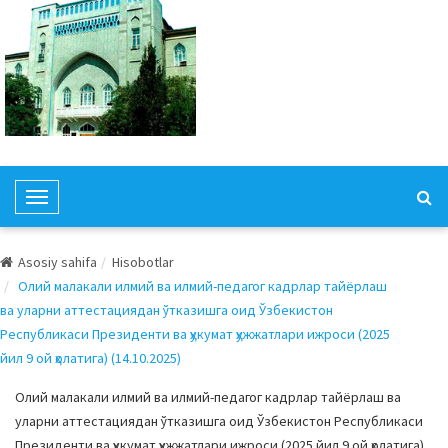
T
o
g
Asosiy sahifa
Hisobotlar
g
Олий малакали илмий ва илмий-педагог кадрлар тайёрлаш
l
ва уларни аттестациядан ўтказишга оид Ўзбекистон
e
Республикаси Президенти ва ҳукумат ҳужжатлари ижроси (2025
N
йил 9 ой ҳолатига) (14.10.2025)
a
v
Олий малакали илмий ва илмий-педагог кадрлар тайёрлаш ва
i
уларни аттестациядан ўтказишга оид Ўзбекистон Республикаси
g
Президенти ва ҳукумат ҳужжатлари ижроси (2025 йил 9 ой ҳолатига)