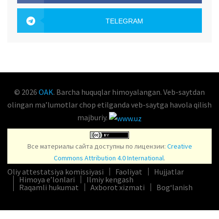
OAK.UZ
TELEGRAM
OAK.UZ
© 2026
OAK
. Barcha huquqlar himoyalangan. Veb-saytdan
olingan maʼlumotlar chop etilganda veb-saytga havola qilish
majburiy.
Все материалы сайта доступны по лицензии:
Creative
Commons Attribution 4.0 International
.
Oliy attestatsiya komissiyasi
Faoliyat
Hujjatlar
Himoya e’lonlari
Ilmiy kengash
Raqamli hukumat
Axborot xizmati
Bog‘lanish