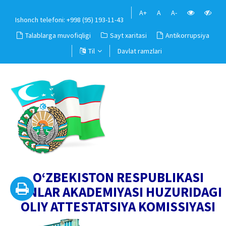
A+
A
A-
Ishonch telefoni: +998 (95) 193-11-43
Talablarga muvofiqligi
Sayt xaritasi
Antikorrupsiya
Til
Davlat ramzlari
O‘ZBEKISTON RESPUBLIKASI
FANLAR AKADEMIYASI HUZURIDAGI
OLIY ATTESTATSIYA KOMISSIYASI