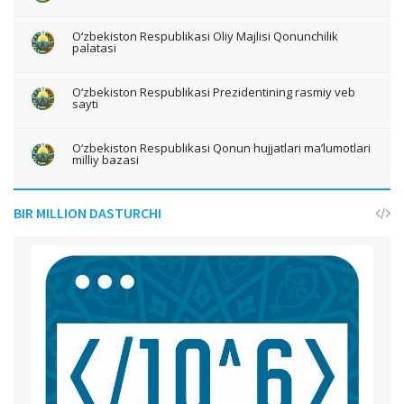
O‘zbekiston Respublikasi Oliy Majlisi Qonunchilik
palatasi
O‘zbekiston Respublikasi Prezidentining rasmiy veb
sayti
O‘zbekiston Respublikasi Qonun hujjatlari ma’lumotlari
milliy bazasi
BIR MILLION DASTURCHI