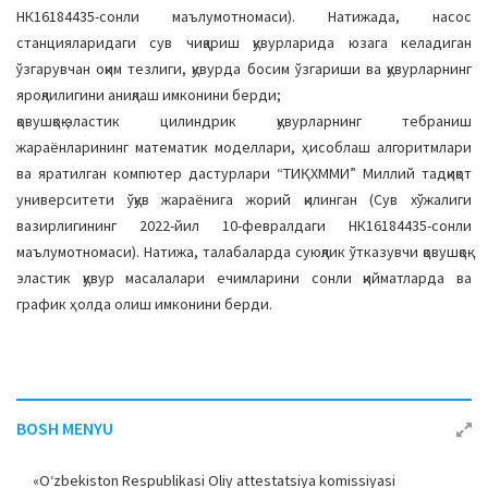
НК16184435-сонли маълумотномаси). Натижада, насос
станцияларидаги сув чиқариш қувурларида юзага келадиган
ўзгарувчан оқим тезлиги, қувурда босим ўзгариши ва қувурларнинг
яроқлилигини аниқлаш имконини берди;
қовушқоқ-эластик цилиндрик қувурларнинг тебраниш
жараёнларининг математик моделлари, ҳисоблаш алгоритмлари
ва яратилган компютер дастурлари “ТИҚХММИ” Миллий тадқиқот
университети ўқув жараёнига жорий қилинган (Сув хўжалиги
вазирлигининг 2022-йил 10-февралдаги НК16184435-сонли
маълумотномаси). Натижа, талабаларда суюқлик ўтказувчи қовушқоқ-
эластик қувур масалалари ечимларини сонли қийматларда ва
график ҳолда олиш имконини берди.
BOSH MENYU
«O‘zbekiston Respublikasi Oliy attestatsiya komissiyasi