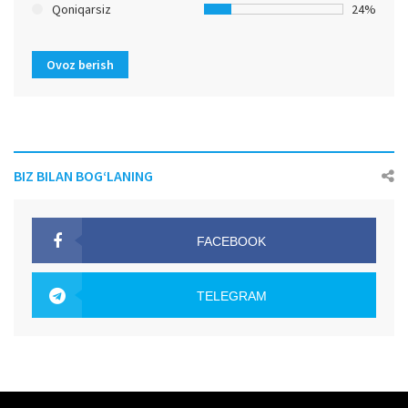
Qoniqarsiz
24%
Ovoz berish
BIZ BILAN BOG‘LANING
FACEBOOK
OAK.UZ
TELEGRAM
OAK.UZ