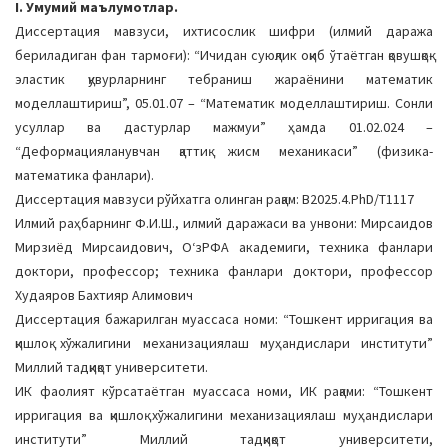
I. Умумий маълумотлар.
a
Диссертация мавзуси, ихтисослик шифри (илмий даража
t
бериладиган фан тармоғи): “Ичидан суюқлик оқиб ўтаётган қовушқоқ-
i
эластик қувурларнинг тебраниш жараёнини математик
o
моделлаштириш”, 05.01.07 – “Математик моделлаштириш. Сонли
n
усуллар ва дастурлар мажмуи” ҳамда 01.02.024 –
“Деформацияланувчан қаттиқ жисм механикаси” (физика-
математика фанлари).
Диссертация мавзуси рўйхатга олинган рақам: B2025.4.PhD/Т1117
Илмий раҳбарнинг Ф.И.Ш., илмий даражаси ва унвони: Мирсаидов
Мирзиёд Мирсаидович, ОʻзРФА академиги, техника фанлари
доктори, профессор; техника фанлари доктори, профессор
Худаяров Бахтияр Алимович
Диссертация бажарилган муассаса номи: “Тошкент ирригация ва
қишлоқ хўжалигини механизациялаш муҳандислари институти”
Миллий тадқиқот университети.
ИК фаолият кўрсатаётган муассаса номи, ИК рақами: “Тошкент
ирригация ва қишлоқ хўжалигини механизациялаш муҳандислари
институти” Миллий тадқиқот университети,