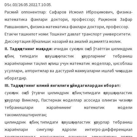
DSc.03/26.05.2022.Т.10.05.
Расмий оппонентлар: Сафаров Исмоил Иброҳимович, физика-
математика фанлари доктори, профессор; Раҳмонов Зафар
Равшанович, физика-математика фанлари доктори, профессор.
Етакчи ташкилот номи: Тошкент давлат транспорт университети.
Диссертация йўналиши: назарий ва амалий аҳамиятга молик.
II. Тадқиқотнинг мақсади:
ичидан суюқлик оқиб ўтаётган цилиндрик
қобиқ типидаги қовушқоқ-эластик қувурларнинг тебраниш
жараёнларини таҳлил қилиш учун математик моделлар, ҳисоблаш
усуллари, алгоритмлар ва дастурий мажмуаларни ишлаб чиқишдан
иборатдир.
III. Тадқиқотнинг илмий янгилиги қуйидагилардан иборат:
суюқлик оқиб ўтувчи цилиндрик қобиқ типидаги қовушқоқ-эластик
қувурлар Винклер, Пастернак моделлар асосида олинган чизиқли
тебранишлари жараёнининг математик модели
такомиллаштирилган;
цилиндрик қобиқ типидаги қовушқоқ-эластик қувурлар тебраниш
жараёнлари сингуляр ядроли интегро-дифференциал
тенгламаларида махсусликни рационал алмаштириш орқали