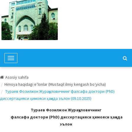
T
o
g
Asosiy sahifa
g
Himoya haqidagi e’lonlar (Mustaqil ilmiy kengash bo‘yicha)
l
Тураев Фозилжон Журақуловичнинг фалсафа доктори (PhD)
e
диссертацияси ҳимояси ҳақида эълон (09.10.2025)
N
a
Тураев Фозилжон Журақуловичнинг
v
фалсафа доктори (PhD) диссертацияси ҳимояси ҳақида
i
эълон
g