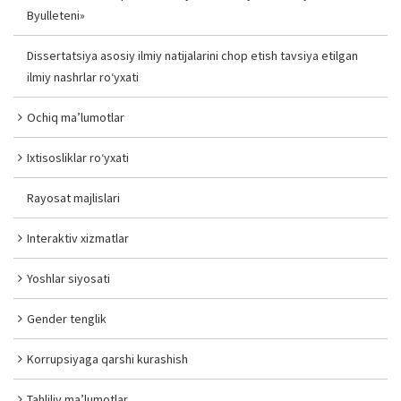
Byulleteni»
Dissertatsiya asosiy ilmiy natijalarini chop etish tavsiya etilgan
ilmiy nashrlar ro‘yxati
Ochiq ma’lumotlar
Ixtisosliklar ro‘yxati
Rayosat majlislari
Interaktiv xizmatlar
Yoshlar siyosati
Gender tenglik
Korrupsiyaga qarshi kurashish
Tahliliy ma’lumotlar