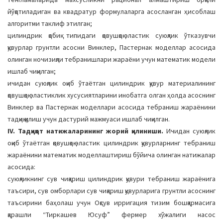
йўқотиладиган ва квадратур формулаларга асосланган ҳисоблаш
алгоритми таклиф этилган;
цилиндрик қобиқ типидаги қовушқоқ-эластик суюқлик ўтказувчи
қувурлар грунтли асосни Винклер, Пастернак моделлар асосида
олинган ночизиқли тебранишлари жараёни учун математик модели
ишлаб чиқилган;
ичидан суюқлик оқиб ўтаётган цилиндрик қувур материалининг
қовушқоқ-эластиклик хусусиятларини инобатга олган ҳолда асоснинг
Винклер ва Пастернак моделлари асосида тебраниш жараёнини
тадқиқ қилиш учун дастурий мажмуаси ишлаб чиқилган.
IV. Тадқиқот натижаларининг жорий қилиниши.
Ичидан суюқлик
оқиб ўтаётган қовушқоқ-эластик цилиндрик қувурларнинг тебраниш
жараёнини математик моделлаштириш бўйича олинган натижалар
асосида:
суюқликнинг сув чиқариш цилиндрик қувури тебраниш жараёнига
таъсири, сув омборлари сув чиқариш қувурларига грунтли асоснинг
таъсирини баҳолаш учун Оқсув ирригация тизим бошқармасига
қарашли “Тиркашев Юсуф” фермер хўжалиги насос