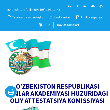
A+
A
A-
Ishonch telefoni: +998 (95) 193-11-43
Talablarga muvofiqligi
Sayt xaritasi
Antikorrupsiya
Til
Davlat ramzlari
O‘ZBEKISTON RESPUBLIKASI
FANLAR AKADEMIYASI HUZURIDAGI
OLIY ATTESTATSIYA KOMISSIYASI