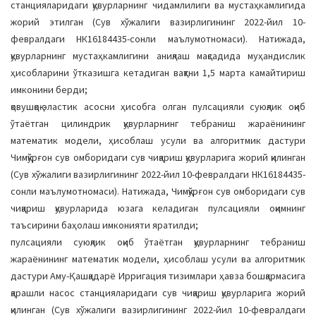
станцияларидаги қувурларнинг чидамлилиги ва мустаҳкамлигида
жорий этилган (Сув хўжалиги вазирлигининг 2022-йил 10-
февралдаги НК16184435-сонли маълумотномаси). Натижада,
қувурларнинг мустаҳкамлигини аниқлаш мақсадида муҳандислик
ҳисобларини ўтказишга кетадиган вақтни 1,5 марта камайтириш
имконини берди;
қовушқоқ-эластик асосни ҳисобга олган пулсацияли суюқлик оқиб
ўтаётган цилиндрик қувурларнинг тебраниш жараёнининг
математик модели, ҳисоблаш усули ва алгоритмик дастури
Чимқўрғон сув омборидаги сув чиқариш қувурларига жорий қилинган
(Сув хўжалиги вазирлигининг 2022-йил 10-февралдаги НК16184435-
сонли маълумотномаси). Натижада, Чимқўрғон сув омборидаги сув
чиқариш қувурларида юзага келадиган пулсацияли оқимнинг
таъсирини баҳолаш имконияти яратилди;
пулсацияли суюқлик оқиб ўтаётган қувурларнинг тебраниш
жараёнининг математик модели, ҳисоблаш усули ва алгоритмик
дастури Аму-Қашқадарё Ирригация тизимлари ҳавза бошқармасига
қарашли насос станцияларидаги сув чиқариш қувурларига жорий
қилинган (Сув хўжалиги вазирлигининг 2022-йил 10-февралдаги