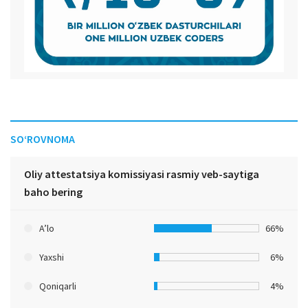
SO‘ROVNOMA
Oliy attestatsiya komissiyasi rasmiy veb-saytiga
baho bering
A’lo
66%
Yaxshi
6%
Qoniqarli
4%