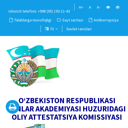
A+
A
A-
Ishonch telefoni: +998 (95) 193-11-43
Talablarga muvofiqligi
Sayt xaritasi
Antikorrupsiya
Til
Davlat ramzlari
O‘ZBEKISTON RESPUBLIKASI
FANLAR AKADEMIYASI HUZURIDAGI
OLIY ATTESTATSIYA KOMISSIYASI