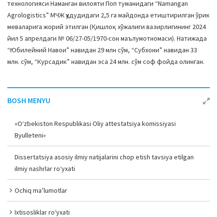
технологияси Наманган вилояти Поп туманидаги “Namangan
Agrologistics” МЧЖ ҳудудидаги 2,5 га майдонда етиштирилган ўрик
меваларига жорий этилган (Қишлоқ хўжалиги вазирлигининг 2024
йил 5 апрелдаги № 06/27-05/1970-сон маълумотномаси). Натижада
“Юбилейний Навои” навидан 29 млн сўм, “Субхони” навидан 33
млн. сўм, “Курсадик” навидан эса 24 млн. сўм соф фойда олинган.
BOSH MENYU
«O‘zbekiston Respublikasi Oliy attestatsiya komissiyasi
Byulleteni»
Dissertatsiya asosiy ilmiy natijalarini chop etish tavsiya etilgan
ilmiy nashrlar ro‘yxati
Ochiq ma’lumotlar
Ixtisosliklar ro‘yxati