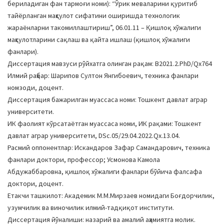
бериладиган фан тармоғи номи): “Ўрик меваларини қуритиб
a
тайёрланган маҳсулот сифатини оширишда технологик
t
жараёнларни такомиллаштириш”, 06.01.11 – Қишлоқ хўжалиги
i
маҳсулотларини сақлаш ва қайта ишлаш (қишлоқ хўжалиги
o
фанлари).
n
Диссертация мавзуси рўйхатга олинган рақам: В2021.2.PhD/Qx764
Илмий раҳбар: Шарипов Султон Янгибоевич, техника фанлари
номзоди, доцент.
Диссертация бажарилган муассаса номи: Тошкент давлат аграр
университети.
ИК фаолият кўрсатаётган муассаса номи, ИК рақами: Тошкент
давлат аграр университети, DSc.05/29.04.2022.Qx.13.04.
Расмий оппонентлар: Искандаров Зафар Самандарович, техника
фанлари доктори, профессор; Усмонова Камола
Абдужаббаровна, қишлоқ хўжалиги фанлари бўйича фалсафа
доктори, доцент.
Етакчи ташкилот: Академик М.М.Мирзаев номидаги Боғдорчилик,
узумчилик ва виночилик илмий-тадқиқот институти.
Диссертация йўналиши: назарий ва амалий аҳамиятга молик.