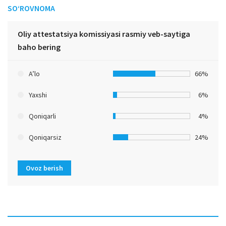
SO‘ROVNOMA
Oliy attestatsiya komissiyasi rasmiy veb-saytiga
baho bering
A’lo
66%
Yaxshi
6%
Qoniqarli
4%
Qoniqarsiz
24%
Ovoz berish