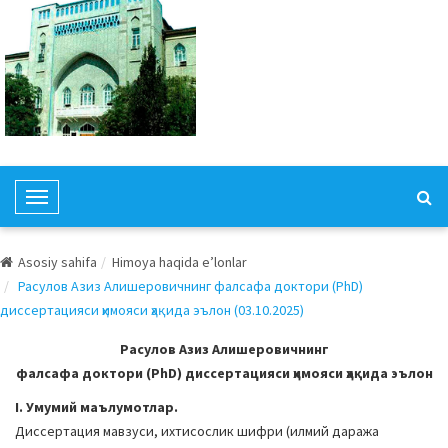
T
o
g
Asosiy sahifa
Himoya haqida e’lonlar
g
Расулов Азиз Алишеровичнинг фалсафа доктори (PhD)
l
диссертацияси ҳимояси ҳақида эълон (03.10.2025)
e
N
Расулов Азиз Алишеровичнинг
a
фалсафа доктори (PhD) диссертацияси ҳимояси ҳақида эълон
v
I. Умумий маълумотлар.
i
Диссертация мавзуси, ихтисослик шифри (илмий даража
g