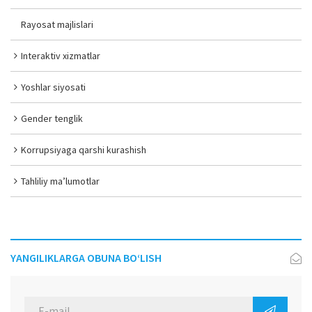
Rayosat majlislari
Interaktiv xizmatlar
Yoshlar siyosati
Gender tenglik
Korrupsiyaga qarshi kurashish
Tahliliy ma’lumotlar
YANGILIKLARGA OBUNA BO‘LISH