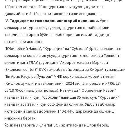
100 кг хом-ашёдан 20 кг қуритилган маҳсулот, қуритиш
давомийлиги 8–10 соатни ташкил этиши аниқланган.
IV. Тадқиқот натижаларининг жорий қилиниши.
Ўрик
меваларини турли хил усулларда қуритиш жараёнларини
такомиллаштириш бўйича олиб борилган илмий тадқиқот
натижалари асосида:
“Юбилейний Навои”, “Курсадик” ва “Субхони” ўрик навларининг
меваларини конвектив усулда қуритиш технологияси Тошкент
вилоятидаги ТДАУ ҳузуридаги “Ахборот-маслаҳат Маркази
(Extension center)” ДУК тажриба майдонида ва Қибрай туманидаги
“Ён Ариқ Расулов Йўлдош” МЧЖ корхонасида жорий этилган
(Қишлоқ хўжалиги вазирлигининг 2024 йил 5 апрелдаги № 06/27-
05/1970-сон маълумотномаси). Натижада “Юбилейний Навои”
навидан 33 млн. сўм, “Субхони” навидан 35 млн. сўм, “Курсадик”
навидан эса 28 млн. сўм соф фойда олинган. Ушбу тадбирлар
иқтисодий самарадорликни 140-144% даражасида ошириш
имконини берган.
Ўрик меваларига 3%ли NaHSO₃ эритмасида ишлов бериш