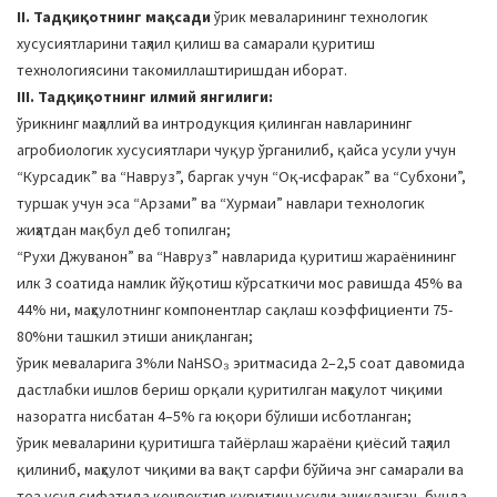
II. Тадқиқотнинг мақсади
ўрик меваларининг технологик
хусусиятларини таҳлил қилиш ва самарали қуритиш
технологиясини такомиллаштиришдан иборат.
III. Тадқиқотнинг илмий янгилиги:
ўрикнинг маҳаллий ва интродукция қилинган навларининг
агробиологик хусусиятлари чуқур ўрганилиб, қайса усули учун
“Курсадик” ва “Навруз”, баргак учун “Оқ-исфарак” ва “Субхони”,
туршак учун эса “Арзами” ва “Хурмаи” навлари технологик
жиҳатдан мақбул деб топилган;
“Рухи Джуванон” ва “Навруз” навларида қуритиш жараёнининг
илк 3 соатида намлик йўқотиш кўрсаткичи мос равишда 45% ва
44% ни, маҳсулотнинг компонентлар сақлаш коэффициенти 75-
80%ни ташкил этиши аниқланган;
ўрик меваларига 3%ли NaHSO₃ эритмасида 2–2,5 соат давомида
дастлабки ишлов бериш орқали қуритилган маҳсулот чиқими
назоратга нисбатан 4–5% га юқори бўлиши исботланган;
ўрик меваларини қуритишга тайёрлаш жараёни қиёсий таҳлил
қилиниб, маҳсулот чиқими ва вақт сарфи бўйича энг самарали ва
тез усул сифатида конвектив қуритиш усули аниқланган, бунда