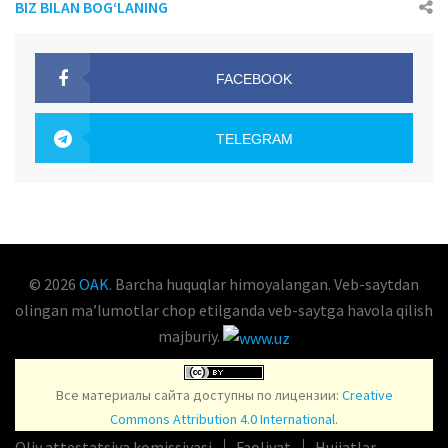
BIZ BILAN BOG‘LANING
FACEBOOK
OAK.UZ
TELEGRAM
OAK.UZ
© 2026
OAK
. Barcha huquqlar himoyalangan. Veb-saytdan
olingan maʼlumotlar chop etilganda veb-saytga havola qilish
majburiy.
Все материалы сайта доступны по лицензии:
Creative
Commons Attribution 4.0 International
.
Oliy attestatsiya komissiyasi
Faoliyat
Hujjatlar