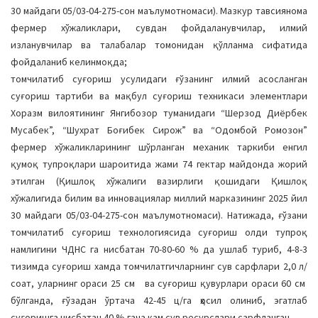
30 майдаги 05/03-04-275-сон маълумотномаси). Мазкур тавсиянома
фермер хўжаликлари, сувдан фойдаланувчилар, илмий
изланувчилар ва талабалар томонидан қўлланма сифатида
фойдаланиб келинмоқда;
томчилатиб суғориш усулидаги ғўзанинг илмий асосланган
суғориш тартиби ва мақбул суғориш техникаси элементлари
Хоразм вилоятининг Янгибозор туманидаги “Шерзод Диёрбек
Мусабек”, “Шухрат Боғибек Сирож” ва “Одомбой Ромозон”
фермер хўжаликларининг шўрланган механик таркиби енгил
қумоқ тупроқлари шароитида жами 74 гектар майдонда жорий
этилган (Қишлоқ хўжалиги вазирлиги қошидаги Қишлоқ
хўжалигида билим ва инновациялар миллий марказининг 2025 йил
30 майдаги 05/03-04-275-сон маълумотномаси). Натижада, ғўзани
томчилатиб суғориш технологиясида суғориш олди тупроқ
намлигини ЧДНС га нисбатан 70-80-60 % да ушлаб туриб, 4-8-3
тизимда суғориш хамда томчилатгичларнинг сув сарфлари 2,0 л/
соат, уларнинг ораси 25 см ва суғориш қувурлари ораси 60 см
бўлганда, ғўзадан ўртача 42-45 ц/га ҳосил олиниб, эгатлаб
суғоришга нисбатан 40 % гача кам сув ресурслари сарфланган.