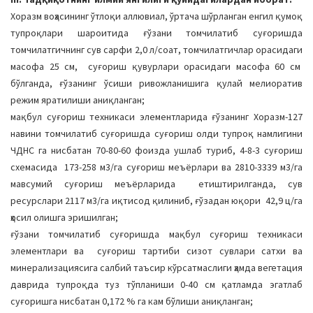
Хоразм воҳасининг ўтлоқи аллювиал, ўртача шўрланган енгил қумоқ
тупроқлари шароитида ғўзани томчилатиб суғоришда
томчилатгичнинг сув сарфи 2,0 л/соат, томчилатгичлар орасидаги
масофа 25 см, суғориш қувурлари орасидаги масофа 60 см
бўлганда, ғўзанинг ўсиши ривожланишига қулай мелиоратив
режим яратилиши аниқланган;
мақбул суғориш техникаси элементларида ғўзанинг Хоразм-127
навини томчилатиб суғоришда суғориш олди тупроқ намлигини
ЧДНС га нисбатан 70-80-60 фоизда ушлаб туриб, 4-8-3 суғориш
схемасида 173-258 м3/га суғориш меъёрлари ва 2810-3339 м3/га
мавсумий суғориш меъёрларида етиштирилганда, сув
ресурслари 2117 м3/га иқтисод қилиниб, ғўзадан юқори 42,9 ц/га
ҳосил олишга эришилган;
ғўзани томчилатиб суғоришда мақбул суғориш техникаси
элементлари ва суғориш тартиби сизот сувлари сатхи ва
минерализациясига салбий таъсир кўрсатмаслиги ҳамда вегетация
даврида тупроқда туз тўпланиши 0-40 см қатламда эгатлаб
суғоришга нисбатан 0,172 % га кам бўлиши аниқланган;