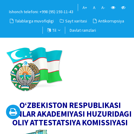
A+
A
A-
Ishonch telefoni: +998 (95) 193-11-43
Talablarga muvofiqligi
Sayt xaritasi
Antikorrupsiya
Til
Davlat ramzlari
O‘ZBEKISTON RESPUBLIKASI
FANLAR AKADEMIYASI HUZURIDAGI
OLIY ATTESTATSIYA KOMISSIYASI