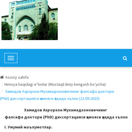
T
o
g
Asosiy sahifa
g
Himoya haqidagi e’lonlar (Mustaqil ilmiy kengash bo‘yicha)
l
Хамидов Ахрорхон Мухамадхоновичнинг фалсафа доктори
e
(PhD) диссертацияси ҳимояси ҳақида эълон (22.09.2025)
N
a
Хамидов Ахрорхон Мухамадхоновичнинг
v
фалсафа доктори (PhD) диссертацияси ҳимояси ҳақида эълон
i
I. Умумий маълумотлар.
g