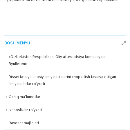
BOSH MENYU
«O‘zbekiston Respublikasi Oliy attestatsiya komissiyasi
Byulleteni»
Dissertatsiya asosiy ilmiy natijalarini chop etish tavsiya etilgan
ilmiy nashrlar ro‘yxati
Ochiq ma’lumotlar
Ixtisosliklar ro‘yxati
Rayosat majlislari