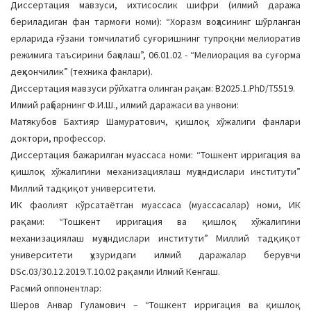
Диссертация мавзуси, ихтисослик шифри (илмий даража
a
бериладиган фан тармоғи номи): “Хоразм воҳасининг шўрланган
t
ерларида ғўзани томчилатиб суғоришнинг тупроқни мелиоратив
i
режимига таъсирини баҳолаш”, 06.01.02 - “Мелиорация ва суғорма
o
деҳқончилик” (техника фанлари).
n
Диссертация мавзуси рўйхатга олинган рақам: В2025.1.PhD/Т5519.
Илмий раҳбарнинг Ф.И.Ш., илмий даражаси ва унвони:
Матякубов Бахтияр Шамуратович, қишлоқ хўжалиги фанлари
доктори, профессор.
Диссертация бажарилган муассаса номи: “Тошкент ирригация ва
қишлоқ хўжалигини механизациялаш муҳандислари институти”
Миллий тадқиқот университети.
ИК фаолият кўрсатаётган муассаса (муассасалар) номи, ИК
рақами: “Тошкент ирригация ва қишлоқ хўжалигини
механизациялаш муҳандислари институти” Миллий тадқиқот
университети ҳузуридаги илмий даражалар берувчи
DSc.03/30.12.2019.Т.10.02 рақамли Илмий Кенгаш.
Расмий оппонентлар:
Шеров Анвар Гуламович – “Тошкент ирригация ва қишлоқ