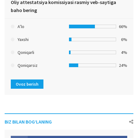
Oliy attestatsiya komissiyasi rasmiy veb-saytiga
baho bering
A’lo
66%
Yaxshi
6%
Qoniqarli
4%
Qoniqarsiz
24%
Ovoz berish
BIZ BILAN BOG‘LANING