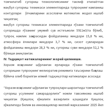
томчилатиб суғориш технологиясининг таклиф этилаётган
мақбул суғориш техникаси элементларида тупроқнинг намланиш
контурлари ўлчамларини асословчи математик модел ишлаб
чиқилган;
мақбул суғориш техникаси элементларида ғўзани томчилатиб
суғоришда ғўзанинг умумий сув истеъмоли 5911м3/га бўлиб,
тупроқ намлик заҳирасидан фойдаланиш миқдори 15,8 % ни,
атмосфера ёғинлари миқдори 3,7 % ни, сизот сувларидан
фойдаланиш миқдори 28,3 % ни, суғориш суви миқдори 52,2 %
бўлиши аниқланган.
IV. Тадқиқот натижаларининг жорий қилиниши.
Хоразм воҳасининг шўрланган ерларида ғўзани томчилатиб
суғоришни тупроқнинг мелиоратив режимига таъсирини баҳолаш
бўйича олиб борилган илмий тадқиқотлар натижалари асосида:
“Хоразм воҳасининг шўрланган тупроқлари шароитида томчилатиб
суғориш усулининг самарадорлиги” номли тавсиянома ишлаб
чиқилган (Қишлоқ хўжалиги вазирлиги қошидаги Қишлоқ
хўжалигида билим ва инновациялар миллий марказининг 2025 йил