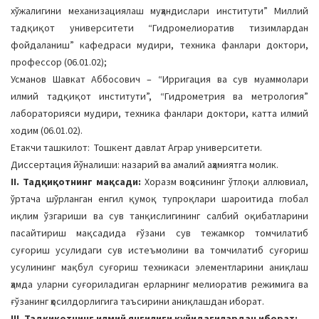
хўжалигини механизациялаш муҳандислари институти” Миллий
тадқиқот университети “Гидромелиоратив тизимлардан
фойдаланиш” кафедраси мудири, техника фанлари доктори,
профессор (06.01.02);
Усманов Шавкат Аббосович – “Ирригация ва сув муаммолари
илмий тадқиқот институти”, “Гидрометрия ва метрология”
лабораторияси мудири, техника фанлари доктори, катта илмий
ходим (06.01.02).
Етакчи ташкилот: Тошкент давлат Aграр университети.
Диссертация йўналиши: назарий ва амалий аҳамиятга молик.
II. Тадқиқотнинг мақсади:
Хоразм воҳасининг ўтлоқи аллювиал,
ўртача шўрланган енгил қумоқ тупроқлари шароитида глобал
иқлим ўзгариши ва сув танқислигининг салбий оқибатларини
пасайтириш мақсадида ғўзани сув тежамкор томчилатиб
суғориш усулидаги сув истеъмолини ва томчилатиб суғориш
усулининг мақбул суғориш техникаси элементларини аниқлаш
ҳамда уларни суғориладиган ерларнинг мелиоратив режимига ва
ғўзанинг ҳосилдорлигига таъсирини аниқлашдан иборат.
III. Тадқиқотнинг илмий янгилиги қуйидагилардан иборат: