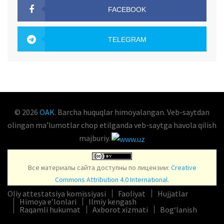
FACEBOOK
OAK.UZ
TELEGRAM
OAK.UZ
© 2026
OAK
. Barcha huquqlar himoyalangan. Veb-saytdan
olingan maʼlumotlar chop etilganda veb-saytga havola qilish
majburiy.
Все материалы сайта доступны по лицензии:
Creative
Commons Attribution 4.0 International
.
Oliy attestatsiya komissiyasi
Faoliyat
Hujjatlar
Himoya e’lonlari
Ilmiy kengash
Raqamli hukumat
Axborot xizmati
Bog‘lanish