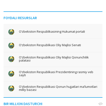
FOYDALI RESURSLAR
O‘zbekiston Respublikasining Hukumat portali
O‘zbekiston Respublikasi Oliy Majlisi Senati
O‘zbekiston Respublikasi Oliy Majlisi Qonunchilik
palatasi
O‘zbekiston Respublikasi Prezidentining rasmiy veb
sayti
O‘zbekiston Respublikasi Qonun hujjatlari ma’lumotlari
milliy bazasi
BIR MILLION DASTURCHI