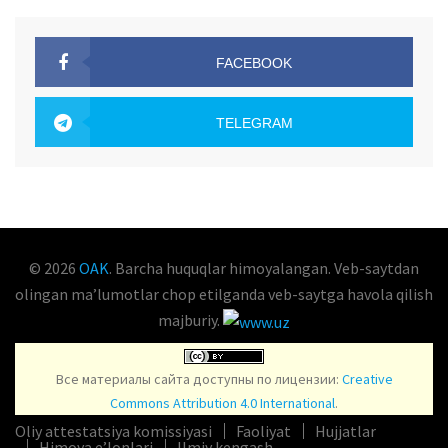
FACEBOOK
OAK.UZ
TELEGRAM
OAK.UZ
© 2026
OAK
. Barcha huquqlar himoyalangan. Veb-saytdan
olingan maʼlumotlar chop etilganda veb-saytga havola qilish
majburiy.
Все материалы сайта доступны по лицензии:
Creative
Commons Attribution 4.0 International
.
Oliy attestatsiya komissiyasi
Faoliyat
Hujjatlar
Himoya e’lonlari
Ilmiy kengash