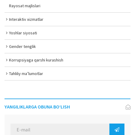
Rayosat majlislari
Interaktiv xizmatlar
Yoshlar siyosati
Gender tenglik
Korrupsiyaga qarshi kurashish
Tahliliy ma’lumotlar
YANGILIKLARGA OBUNA BO‘LISH