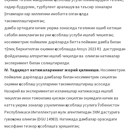
ғадир-будурлик, турбулент аралашув ва таъсир зоналари
ўлчамлари хар хиллигини инобатга олган ҳолда
такомиллаштирилган;
дамба ортидаги кичик уюрма зонасида тезликни ошиб кетиши
сабаби аниқланган ва уни ҳисоблаш услуби ишлаб чиқилган;
носимметрик поймалик дарёларда битта поймани дамба билан
тўлиқ беркитилган оқимни ҳисоблашда Ansys 2023 R1 дастуридан
фойдаланиш алгоритми ишлаб чиқилди ва олинган натижалар
эксперимент билан солиштирилди.
IV. Тадқиқот натижаларининг жорий қилиниши.
Носимметрик
поймалик дарёларда дамбалар билан носимметрик сиқилган
оқимни ҳисоблаш усулларини такомиллаштириш асосида:
Назарий ва экспериментал изланишлар натижасида ишлаб
чиқилган икки томонлама қисман сиқилган оқимдаги кичик ва
катта уюрма зоналар узунлигини ҳисоблаш усулига Ўзбекистон
Республикаси Интеллектуал мулк агентлигидан ЭХМ дастурига
гувоҳнома олинган (DGU 14983). Натижада дамбалар орасидаги
масофани тезкор ҳисоблашга эришилган;