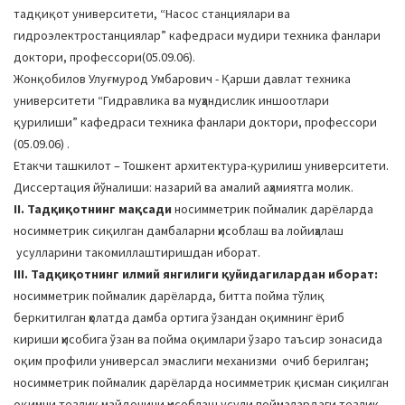
тадқиқот университети, “Насос станциялари ва
гидроэлектростанциялар” кафедраси мудири техника фанлари
доктори, профессори(05.09.06).
Жонқобилов Улуғмурод Умбарович - Қарши давлат техника
университети “Гидравлика ва муҳандислик иншоотлари
қурилиши” кафедраси техника фанлари доктори, профессори
(05.09.06) .
Етакчи ташкилот – Тошкент архитектура-қурилиш университети.
Диссертация йўналиши: назарий ва амалий аҳамиятга молик.
II. Тадқиқотнинг мақсади
носимметрик поймалик дарёларда
носимметрик сиқилган дамбаларни ҳисоблаш ва лойиҳалаш
усулларини такомиллаштиришдан иборат.
III. Тадқиқотнинг илмий янгилиги қуйидагилардан иборат:
носимметрик поймалик дарёларда, битта пойма тўлиқ
беркитилган ҳолатда дамба ортига ўзандан оқимнинг ёриб
кириши ҳисобига ўзан ва пойма оқимлари ўзаро таъсир зонасида
оқим профили универсал эмаслиги механизми очиб берилган;
носимметрик поймалик дарёларда носимметрик қисман сиқилган
оқимни тезлик майдонини ҳисоблаш усули поймалардаги тезлик,