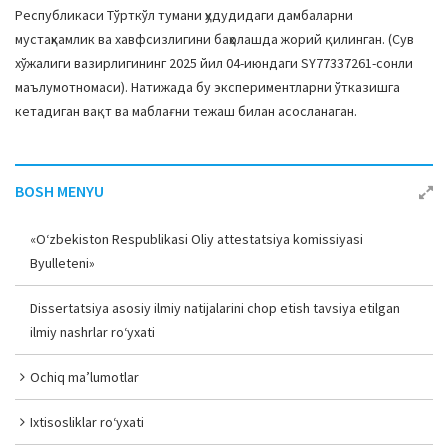
Республикаси Тўрткўл тумани ҳудудидаги дамбаларни
мустаҳкамлик ва хавфсизлигини баҳолашда жорий қилинган. (Сув
хўжалиги вазирлигининг 2025 йил 04-июндаги SY77337261-сонли
маълумотномаси). Натижада бу экспериментларни ўтказишга
кетадиган вақт ва маблағни тежаш билан асосланаган.
BOSH MENYU
«O‘zbekiston Respublikasi Oliy attestatsiya komissiyasi
Byulleteni»
Dissertatsiya asosiy ilmiy natijalarini chop etish tavsiya etilgan
ilmiy nashrlar ro‘yxati
Ochiq ma’lumotlar
Ixtisosliklar ro‘yxati