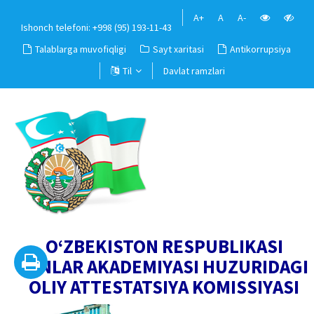
A+
A
A-
Ishonch telefoni: +998 (95) 193-11-43
Talablarga muvofiqligi
Sayt xaritasi
Antikorrupsiya
Til
Davlat ramzlari
O‘ZBEKISTON RESPUBLIKASI
FANLAR AKADEMIYASI HUZURIDAGI
OLIY ATTESTATSIYA KOMISSIYASI