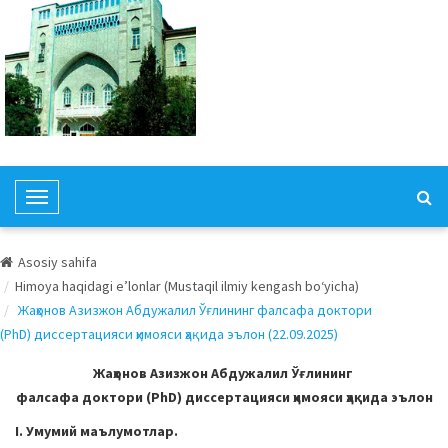
T
o
g
Asosiy sahifa
g
Himoya haqidagi e’lonlar (Mustaqil ilmiy kengash bo‘yicha)
l
Жаҳонов Азизжон Абдужалил Ўғлининг фалсафа доктори
e
(PhD) диссертацияси ҳимояси ҳақида эълон (22.09.2025)
N
a
Жаҳонов Азизжон Абдужалил Ўғлининг
v
фалсафа доктори (PhD) диссертацияси ҳимояси ҳақида эълон
i
I. Умумий маълумотлар.
g