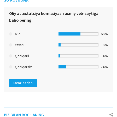
Oliy attestatsiya komissiyasi rasmiy veb-saytiga
baho bering
A’lo
66%
Yaxshi
6%
Qoniqarli
4%
Qoniqarsiz
24%
Ovoz berish
BIZ BILAN BOG‘LANING