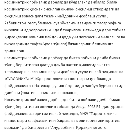
носимметрик поймалик дарёларда кўндаланг дамбалар билан
носимметрик қисман сиқилган оқимни сиқилиш створидаги ва
сиқилиш зонасидаги тезлик майдонини ҳисоблаш усули ,
Ўзбекистон Республикаси сув хўжалиги вазирлиги тасарруфига
кирувчи «Гидропроект» АЖда бажарилган. Натижада дарё туби ва
қирғоқларни ювилиш майдони ҳамда уни чегарасини аниқлашга ва
пировардида тюфяк(ҳимоя тўшаги) ўлчамларини белгилашга
эришилган.
носимметрик поймалик дарёларда битта поймани дамба билан
тўлиқ беркитилган ҳолатда дамба пастки қиялигида катта
тезликлар шаклланиши ва уни ҳисоблаш усули ишлаб чиқилган ва
«СУВЛОЙИХА» МЧЖда ростловчи иншоотларни ҳисоблашда
фойдаланилган. Натижада, унинг ёрдамида мақбул бурчак остида
дамбани ўрнатиш лозимлиги асосланган;
Носимметрик поймалик дарёларда битта поймани дамба билан
тўлиқ беркитилган оқимни ҳисоблашда Ansys 2023 R1 дастуридан
фойдаланиш алгоритми ишлаб чиқилди, МЖЧ “Гидротехника
иншоотлари хавфсизлигини баҳолаш ва мониторингини юритиш
маркази” да бажарилган “Амударёнинг Қорақалпоғистон