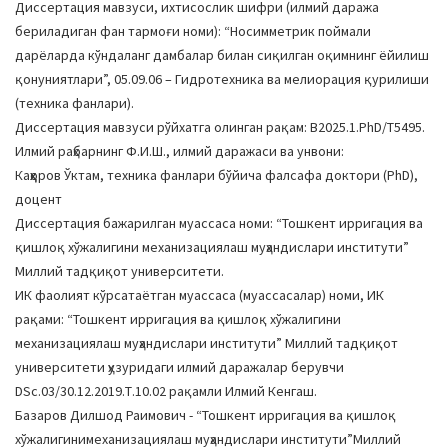
Диссертация мавзуси, ихтисослик шифри (илмий даража
a
бериладиган фан тармоғи номи): “Носимметрик поймали
t
дарёларда кўндаланг дамбалар билан сиқилган оқимнинг ёйилиш
i
қонуниятлари”, 05.09.06 – Гидротехника ва мелиорация қурилиши
o
(техника фанлари).
n
Диссертация мавзуси рўйхатга олинган рақам: B2025.1.PhD/T5495.
Илмий раҳбарнинг Ф.И.Ш., илмий даражаси ва унвони:
Каҳҳоров Ўктам, техника фанлари бўйича фалсафа доктори (PhD),
доцент
Диссертация бажарилган муассаса номи: “Тошкент ирригация ва
қишлоқ хўжалигини механизациялаш муҳандислари институти”
Миллий тадқиқот университети.
ИК фаолият кўрсатаётган муассаса (муассасалар) номи, ИК
рақами: “Тошкент ирригация ва қишлоқ хўжалигини
механизациялаш муҳандислари институти” Миллий тадқиқот
университети ҳузуридаги илмий даражалар берувчи
DSc.03/30.12.2019.Т.10.02 рақамли Илмий Кенгаш.
Базаров Дилшод Раимович - “Тошкент ирригация ва қишлоқ
хўжалигинимеханизациялаш муҳандислари институти”Миллий