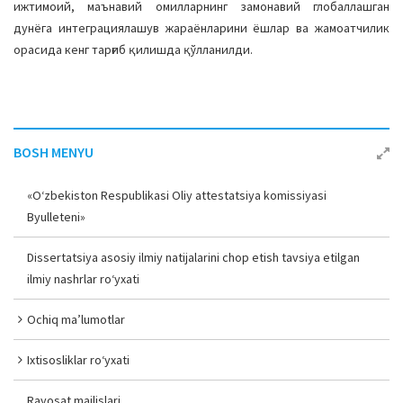
ижтимоий, маънавий омилларнинг замонавий глобаллашган
дунёга интеграциялашув жараёнларини ёшлар ва жамоатчилик
орасида кенг тарғиб қилишда қўлланилди.
BOSH MENYU
«O‘zbekiston Respublikasi Oliy attestatsiya komissiyasi
Byulleteni»
Dissertatsiya asosiy ilmiy natijalarini chop etish tavsiya etilgan
ilmiy nashrlar ro‘yxati
Ochiq ma’lumotlar
Ixtisosliklar ro‘yxati
Rayosat majlislari