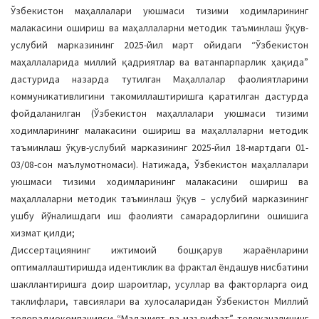
Ўзбекистон маҳаллалари уюшмаси тизими ходимларининг
малакасини ошириш ва маҳаллаларни методик таъминлаш ўқув-
услубий марказининг 2025-йил март ойидаги “Ўзбекистон
маҳаллаларида миллий қадриятлар ва ватанпарпарлик ҳақида”
дастурида назарда тутилган Маҳаллалар фаолиятларини
коммуникативлигини такомиллаштиришга қаратилган дастурда
фойдаланилган (Ўзбекистон маҳаллалари уюшмаси тизими
ходимларининг малакасини ошириш ва маҳаллаларни методик
таъминлаш ўқув-услубий марказининг 2025-йил 18-мартдаги 01-
03/08-сон маълумотномаси). Натижада, Ўзбекистон маҳаллалари
уюшмаси тизими ходимларининг малакасини ошириш ва
маҳаллаларни методик таъминлаш ўқув – услубий марказининг
ушбу йўналишдаги иш фаолияти самарадорлигини ошишига
хизмат қилди;
Диссертациянинг ижтимоий бошқарув жараёнларини
оптималлаштиришда идентиклик ва фрактал ёндашув нисбатини
шакллантиришга доир шароитлар, усуллар ва факторларга оид
таклифлари, тавсиялари ва хулосаларидан Ўзбекистон Миллий
телерадиокомпанияси “Маданият ва маърифат” телеканалининг