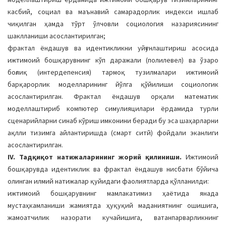
касбий, социал ва маънавий самарадорлик индекси ишлаб
чиқилган ҳамда тўрт ўлчовли социология назариясининг
шаклланиши асослантирилган;
фрактал ёндашув ва идентикликни уйғунлаштириш асосида
ижтимоий бошқарувнинг кўп даражали (полилевел) ва ўзаро
боғлиқ (интердепенсия) тармоқ тузилмалари ижтимоий
барқарорлик моделларининг йўлга қўйилиши социологик
асослантирилган. Фрактал ёндашув орқали математик
моделлаштириб компютер симулияцилари ёрдамида турли
сценарийларни синаб кўриш имконини беради бу эса шаҳарларни
ақлли тизимга айлантиришда (смарт cитй) фойдали эканлиги
асослантирилган.
IV. Тадқиқот натижаларининг жорий қилиниши.
Ижтимоий
бошқарувда идентиклик ва фрактал ёндашув нисбати бўйича
олинган илмий натижалар қуйидаги фаолиятларда қўлланилди:
ижтимоий бошқарувнинг мамлакатимиз ҳаётида янада
мустаҳкамланиши жамиятда ҳуқуқий маданиятнинг ошишига,
жамоатчилик назорати кучайишига, ватанпарварликнинг