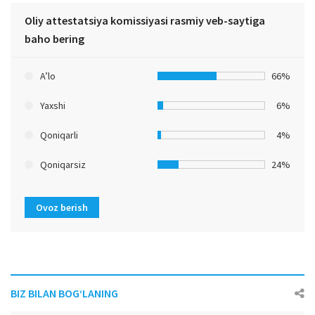
Oliy attestatsiya komissiyasi rasmiy veb-saytiga
baho bering
A’lo
66%
Yaxshi
6%
Qoniqarli
4%
Qoniqarsiz
24%
Ovoz berish
BIZ BILAN BOG‘LANING