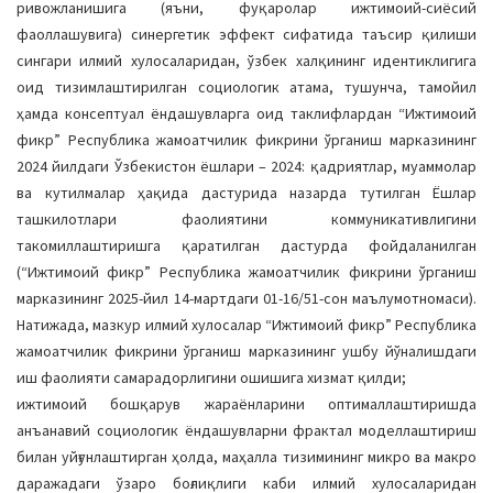
ривожланишига (яъни, фуқаролар ижтимоий-сиёсий
фаоллашувига) синергетик эффект сифатида таъсир қилиши
сингари илмий хулосаларидан, ўзбек халқининг идентиклигига
оид тизимлаштирилган социологик атама, тушунча, тамойил
ҳамда консептуал ёндашувларга оид таклифлардан “Ижтимоий
фикр” Республика жамоатчилик фикрини ўрганиш марказининг
2024 йилдаги Ўзбекистон ёшлари – 2024: қадриятлар, муаммолар
ва кутилмалар ҳақида дастурида назарда тутилган Ёшлар
ташкилотлари фаолиятини коммуникативлигини
такомиллаштиришга қаратилган дастурда фойдаланилган
(“Ижтимоий фикр” Республика жамоатчилик фикрини ўрганиш
марказининг 2025-йил 14-мартдаги 01-16/51-сон маълумотномаси).
Натижада, мазкур илмий хулосалар “Ижтимоий фикр” Республика
жамоатчилик фикрини ўрганиш марказининг ушбу йўналишдаги
иш фаолияти самарадорлигини ошишига хизмат қилди;
ижтимоий бошқарув жараёнларини оптималлаштиришда
анъанавий социологик ёндашувларни фрактал моделлаштириш
билан уйғунлаштирган ҳолда, маҳалла тизимининг микро ва макро
даражадаги ўзаро боғлиқлиги каби илмий хулосаларидан