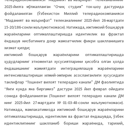
2025-йилга мўлжалланган “Очиқ студия” ток-шоу дастурида
фойдаланилган (Ўзбекистон Миллий телерадиокомпанияси
“Маданият ва маърифат” телеканалининг 2025-йил 26-мартдаги
15-20/186-сонли маълумотномаси). Натижада, ижтимоий бошқарув
жараёнларини оптималлаштиришда идентиклик ва фрактал
ёндашув нисбатинига доир жамоатчилик фикри шаклланишига
хизмат қилди;
ижтимоий бошқарув жараёнларини оптималлаштиришда
ҳудудларнинг этноментал хусусиятларини ҳисобга олган ҳолда
ёндашишнинг жамиятдаги интеграциялашув жараёнларини
интенсивлаштириши илмий-эмпирик асосланганлиги хусусидаги
таклифлар “Тошкент вилоят телерадио канали” ДМ фаолиятида
“Янги кунда яна биргамиз” дастури 2025 йил феврал ойидаги
сонида фойдаланилган (Тошкент вилоят телерадио канали ДМ
нинг 2025-йил 27-мартдаги №01-03-48-сонли маълумотномаси).
Натижада, мамлакатимизда ижтимоий бошқарув жараёнларини
оптималлаштиришда, идентиклик ва фрактал ёндашувда, ўзбек
идентиклигининг шаклланиб бориши жараёнида, тарихий,