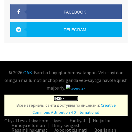
FACEBOOK
OAK.UZ
TELEGRAM
OAK.UZ
© 2026
OAK
. Barcha huquqlar himoyalangan. Veb-saytdan
olingan maʼlumotlar chop etilganda veb-saytga havola qilish
majburiy.
Все материалы сайта доступны по лицензии:
Creative
Commons Attribution 4.0 International
.
Oliy attestatsiya komissiyasi
Faoliyat
Hujjatlar
Himoya e’lonlari
Ilmiy kengash
Raqamli hukumat
Axborot xizmati
Bog‘lanish