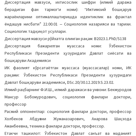
Диссертация мавзуси, ихтисослик шифри (илмий даража
a
берадиган фан тармогʻи номи): “Ижтимоий бошқарув
t
жараёнларини оптималлаштиришда идентиклик ва фрактал
i
ёндашув нисбати” 22.00.01 ‒ Социология назарияси ва тарихи.
o
Социологик тадқиқот усуллари.
n
Диссертация мавзуси рўйхатга олинган рақам: В2023.1.PhD/S138
Диссертация бажарилган муассаса номи: Ўзбекистон
Республикаси Президенти ҳузуридаги Давлат сиёсати ва
бошқаруви Академияси
ИК фаолият кўрсатаётган муассаса (муассасалар) номи, ИК
рақами: Ўзбекистон Республикаси Президенти ҳузуридаги
Давлат бошқаруви академияси, DSc.20/30.12.2019.S.23.02.
Илмий раҳбарнинг Ф.И.Ш., илмий даражаси ва унвони: Бекмуродов
Мансур Бобомуродович, социология фанлари доктори,
профессор
Расмий оппонентлар: социология фанлари доктори, профессор
Холбеков Абдуғани Жуманазарович, Анарова Шаҳзода
Аманбеевна, техника фанлари доктори, профессор.
Етакчи ташкилот: Ўзбекистон Давлат санъат ва маданият