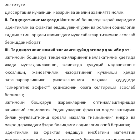
институти.
Диссертация йўналиши: назарий ва амалий аҳамиятга молик.
II. Тадқиқотнинг мақсади
Ижтимоий бошқарув жараёнларидаги
идентиклик ва фрактал ёндашувнинг ўрни ва ролини социологик
тадқиқ этиш орқали жамиятдаги муносабатлар тизимини асослаб
беришдан иборат.
III. Тадқиқотнинг илмий янгилиги қуйидагилардан иборат:
ижтимоий бошқарув тенденсияларининг мамлакатимиз ҳаётида
янада мустаҳкамланиши, жамиятда ҳуқуқий маданиятнинг
юксалиши, жамоатчилик назоратининг кучайиши ҳамда
ватанпарварликнинг ривожланишига маҳалла ҳудудида
“синергетик эффект” ҳодисасини юзага келтириши асослаб
берилган;
ижтимоий бошқарув жараёнларини оптималлаштиришда
анъанавий социологик ёндашувларни фрактал моделлаштириш
билан уйғунлаштириш орқали маҳалла тизимимнинг микро ва
макро даражадаги ўзаро боғлиқлиги социологик очиб берилган;
идентиклик ва фрактал ёндашув нисбатини математик
моделлаштириш ёрдамида ижтимоий бошқарув тизимларининг