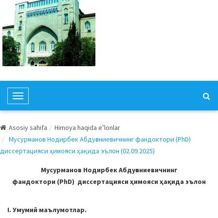
T
o
g
Asosiy sahifa
Himoya haqida e’lonlar
g
Мусурманов Нодирбек Абдуғаниевичнинг фандоктори (PhD)
l
диссертацияси ҳимояси ҳақида эълон (02.09.2025)
e
N
Мусурманов Нодирбек Абдуғаниевичнинг
a
фандоктори (PhD) диссертацияси ҳимояси ҳақида эълон
v
i
I. Умумий маълумотлар.
g