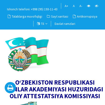
A+
A
A-
Ishonch telefoni: +998 (95) 193-11-43
Talablarga muvofiqligi
Sayt xaritasi
Antikorrupsiya
Til
Davlat ramzlari
O‘ZBEKISTON RESPUBLIKASI
FANLAR AKADEMIYASI HUZURIDAGI
OLIY ATTESTATSIYA KOMISSIYASI