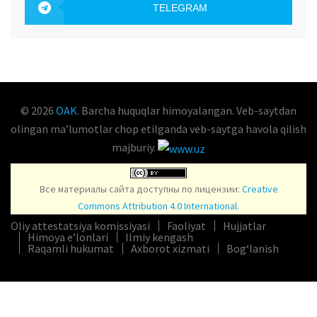
TELEGRAM
OAK.UZ
© 2026
OAK
. Barcha huquqlar himoyalangan. Veb-saytdan
olingan maʼlumotlar chop etilganda veb-saytga havola qilish
majburiy.
Все материалы сайта доступны по лицензии:
Creative
Commons Attribution 4.0 International
.
Oliy attestatsiya komissiyasi
Faoliyat
Hujjatlar
Himoya e’lonlari
Ilmiy kengash
Raqamli hukumat
Axborot xizmati
Bog‘lanish