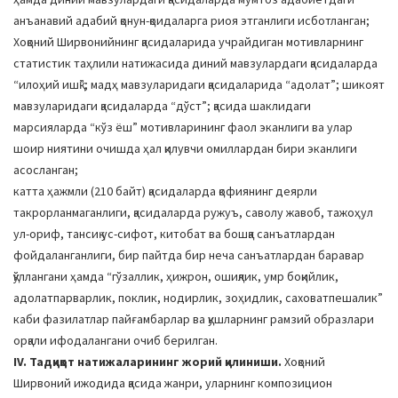
анъанавий адабий қонун-қоидаларга риоя этганлиги исботланган;
Хоқоний Ширвонийнинг қасидаларида учрайдиган мотивларнинг
статистик таҳлили натижасида диний мавзулардаги қасидаларда
“илоҳий ишқ”; мадҳ мавзуларидаги қасидаларида “адолат”; шикоят
мавзуларидаги қасидаларда “дўст”; қасида шаклидаги
марсияларда “кўз ёш” мотивларининг фаол эканлиги ва улар
шоир ниятини очишда ҳал қилувчи омиллардан бири эканлиги
асосланган;
катта ҳажмли (210 байт) қасидаларда қофиянинг деярли
такрорланмаганлиги, қасидаларда ружуъ, саволу жавоб, тажоҳул
ул-ориф, тансиқ ус-сифот, китобат ва бошқа санъатлардан
фойдаланганлиги, бир пайтда бир неча санъатлардан баравар
қўллангани ҳамда “гўзаллик, ҳижрон, ошиқлик, умр боқийлик,
адолатпарварлик, поклик, нодирлик, зоҳидлик, саховатпешалик”
каби фазилатлар пайғамбарлар ва қушларнинг рамзий образлари
орқали ифодалангани очиб берилган.
IV. Тадқиқот натижаларининг жорий қилиниши.
Хоқоний
Ширвоний ижодида қасида жанри, уларнинг композицион