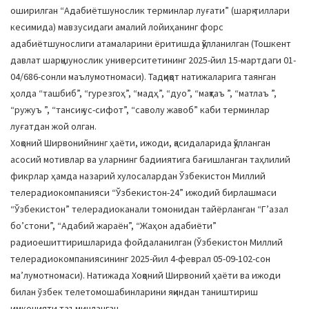
оширилган “Адабиётшунослик терминлар луғати” (шарқ тиллари
кесимида) мавзусидаги амалий лойиҳанинг форс
адабиётшунослиги атамаларини ёритишда қўлланилган (Тошкент
давлат шарқшунослик университетининг 2025-йил 15-мартдаги 01-
04/686-сонли маълумотномаси). Тадқиқот натижаларига таянган
ҳолда “ташбиб”, “гурезгоҳ”, “мадҳ”, “дуо”, “мақтаъ ”, “матлаъ ”,
“ружуъ ”, “тансиқ ус-сифот”, “саволу жавоб” каби терминлар
луғатдан жой олган.
Хоқоний Ширвонийнинг ҳаёти, ижоди, қасидаларида қўлланган
асосий мотивлар ва уларнинг бадииятига бағишланган таҳлилий
фикрлар ҳамда назарий хулосалардан Ўзбекистон Миллий
телерадиокомпанияси “Ўзбекистон-24” ижодий бирлашмаси
“Ўзбекистон” телерадиоканали томонидан тайёрланган “Гʼазал
боʼстони”, “Адабий жараён”, “Жаҳон адабиёти”
радиоешиттиришларида фойдаланилган (Ўзбекистон Миллий
телерадиокомпаниясининг 2025-йил 4-феврал 05-09-102-сон
маʼлумотномаси). Натижада Хоқоний Ширвоний ҳаёти ва ижоди
билан ўзбек телетомошабинларини яқиндан таништириш
имконияти таъминланган.