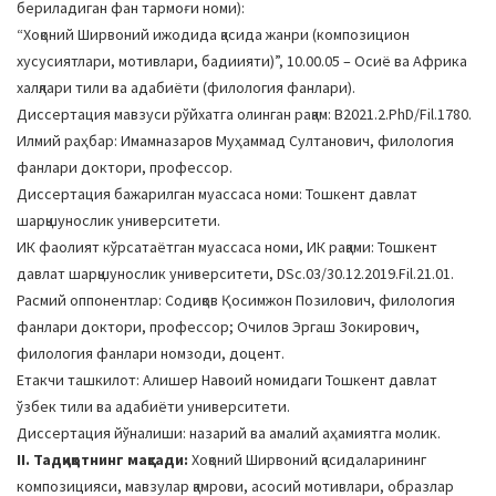
бериладиган фан тармоғи номи):
a
“Хоқоний Ширвоний ижодида қасида жанри (композицион
t
хусусиятлари, мотивлари, бадиияти)”, 10.00.05 – Осиё ва Африка
i
халқлари тили ва адабиёти (филология фанлари).
o
Диссертация мавзуси рўйхатга олинган рақам: B2021.2.PhD/Fil.1780.
n
Илмий раҳбар: Имамназаров Муҳаммад Султанович, филология
фанлари доктори, профессор.
Диссертация бажарилган муассаса номи: Тошкент давлат
шарқшунослик университети.
ИК фаолият кўрсатаётган муассаса номи, ИК рақами: Тошкент
давлат шарқшунослик университети, DSc.03/30.12.2019.Fil.21.01.
Расмий оппонентлар: Содиқов Қосимжон Позилович, филология
фанлари доктори, профессор; Очилов Эргаш Зокирович,
филология фанлари номзоди, доцент.
Етакчи ташкилот: Алишер Навоий номидаги Тошкент давлат
ўзбек тили ва адабиёти университети.
Диссертация йўналиши: назарий ва амалий аҳамиятга молик.
II. Тадқиқотнинг мақсади:
Хоқоний Ширвоний қасидаларининг
композицияси, мавзулар қамрови, асосий мотивлари, образлар