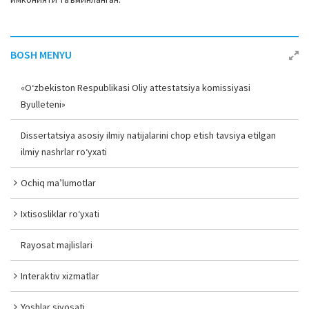
BOSH MENYU
«O‘zbekiston Respublikasi Oliy attestatsiya komissiyasi
Byulleteni»
Dissertatsiya asosiy ilmiy natijalarini chop etish tavsiya etilgan
ilmiy nashrlar ro‘yxati
Ochiq ma’lumotlar
Ixtisosliklar ro‘yxati
Rayosat majlislari
Interaktiv xizmatlar
Yoshlar siyosati