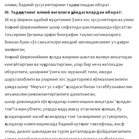
олами, бадиий хусусиятларини тадқиқ этишдан иборат.
III. Тадқиқотнинг илмий янгилиги қуйидагилардан иборат:
XII аср Ширвон адабий муҳитининг ўзига хос хусусиятлари ва унинг
Хоқоний Ширвонийнинг шоир сифатида шаклланишида кўрсатган
таъсирини ўрганиш орқали биографик таҳлил натижаларига
биноан буюк сўз санъаткори ижодий эволюциясининг уч даври
аниқланган;
Хоқоний Ширвонийнинг қасида жанрини шакл ва мазмун жиҳатидан
кенгайтиргани ва чуқурлаштиргани, улар бир неча матлаъдан
иборатлиги, шоирнинг ўзига хос мураккаб тили, ижоди
шарҳталаблиги ва уларнинг хос аудиторияга мўлжалланганлиги
ҳамда шоир “Миръот ус-сафо” қасидаси билан татаббуънавислик
анъанасини ривожлантирганлиги далилланган;
шоир девонидаги кўп қасидалар композицион жиҳатдан “қасидаи
том”га мансублиги, уларда мадҳ мавзу етакчилик қилиши, бу
қасидаларнинг насиб қисмларида тонг тасвирининг устуворлиги,
қасидалар композициясида бадиий нутқнинг тавсифлаш, васф
этиш, диалог шаклидан ва турли деталлардан фойдаланганлиги
ҳамда диний мавзулардаги қасидаларда мумтоз адабиётдаги