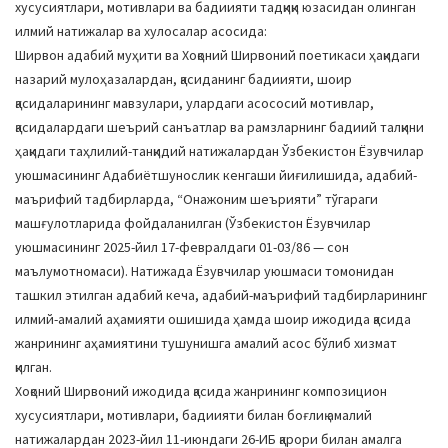
хусусиятлари, мотивлари ва бадиияти тадқиқи юзасидан олинган
илмий натижалар ва хулосалар асосида:
Ширвон адабий муҳити ва Хоқоний Ширвоний поетикаси ҳақидаги
назарий мулоҳазалардан, қасиданинг бадиияти, шоир
қасидаларининг мавзулари, улардаги асососий мотивлар,
қасидалардаги шеърий санъатлар ва рамзларнинг бадиий талқини
ҳақидаги таҳлилий-танқидий натижалардан Ўзбекистон Ёзувчилар
уюшмасининг Адабиётшунослик кенгаши йиғилишида, адабий-
маърифий тадбирларда, “Онажоним шеърияти” тўгараги
машғулотларида фойдаланилган (Ўзбекистон Ёзувчилар
уюшмасининг 2025-йил 17-февралдаги 01-03/86 — сон
маълумотномаси). Натижада Ёзувчилар уюшмаси томонидан
ташкил этилган адабий кеча, адабий-маърифий тадбирларининг
илмий-амалий аҳамияти ошишида ҳамда шоир ижодида қасида
жанрининг аҳамиятини тушунишга амалий асос бўлиб хизмат
қилган.
Хоқоний Ширвоний ижодида қасида жанрининг композицион
хусусиятлари, мотивлари, бадиияти билан боғлиқ амалий
натижалардан 2023-йил 11-июндаги 26-ИБ қарори билан амалга