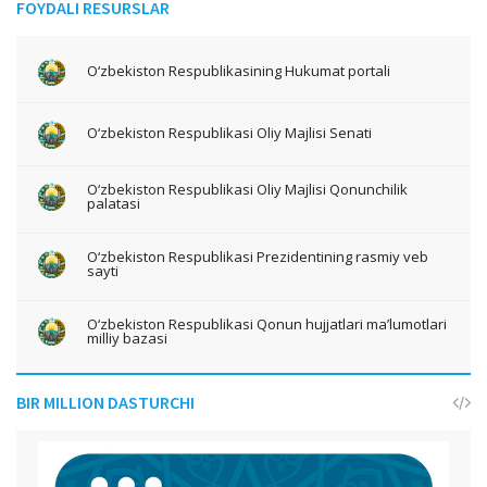
FOYDALI RESURSLAR
O‘zbekiston Respublikasining Hukumat portali
O‘zbekiston Respublikasi Oliy Majlisi Senati
O‘zbekiston Respublikasi Oliy Majlisi Qonunchilik
palatasi
O‘zbekiston Respublikasi Prezidentining rasmiy veb
sayti
O‘zbekiston Respublikasi Qonun hujjatlari ma’lumotlari
milliy bazasi
BIR MILLION DASTURCHI