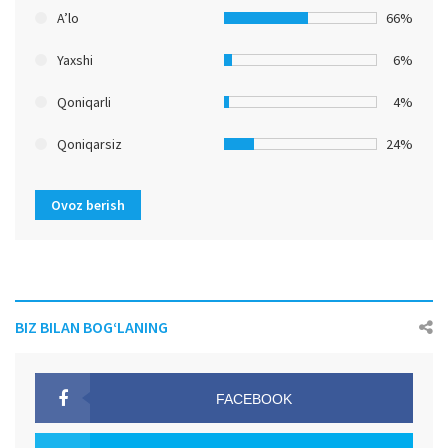
A’lo
66%
Yaxshi
6%
Qoniqarli
4%
Qoniqarsiz
24%
Ovoz berish
BIZ BILAN BOG‘LANING
FACEBOOK
OAK.UZ