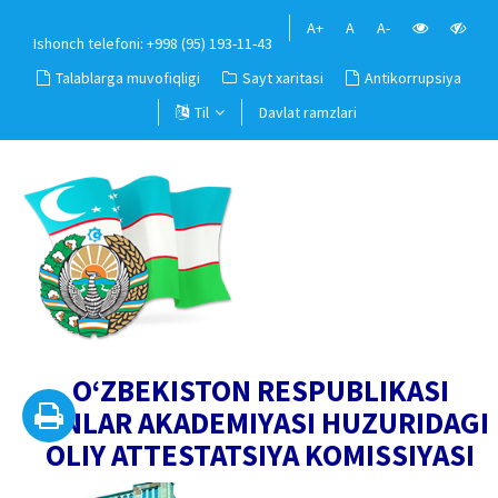
A+
A
A-
Ishonch telefoni: +998 (95) 193-11-43
Talablarga muvofiqligi
Sayt xaritasi
Antikorrupsiya
Til
Davlat ramzlari
O‘ZBEKISTON RESPUBLIKASI
FANLAR AKADEMIYASI HUZURIDAGI
OLIY ATTESTATSIYA KOMISSIYASI