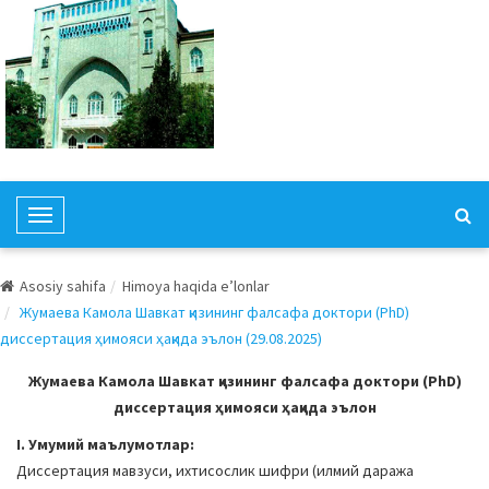
T
o
g
Asosiy sahifa
Himoya haqida e’lonlar
g
Жумаева Камола Шавкат қизининг фалсафа доктори (PhD)
l
диссертация ҳимояси ҳақида эълон (29.08.2025)
e
N
Жумаева Камола Шавкат қизининг фалсафа доктори (PhD)
a
диссертация ҳимояси ҳақида эълон
v
I. Умумий маълумотлар:
i
Диссертация мавзуси, ихтисослик шифри (илмий даража
g