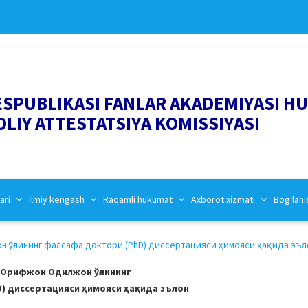
ESPUBLIKASI FANLAR AKADEMIYASI H
OLIY ATTESTATSIYA KOMISSIYASI
ari
Ilmiy kengash
Raqamli hukumat
Axborot xizmati
Bog‘lani
ўғлининг фалсафа доктори (PhD) диссертацияси ҳимояси ҳақида эълон
 Орифжон Одилжон ўғлининг
) диссертацияси ҳимояси ҳақида эълон