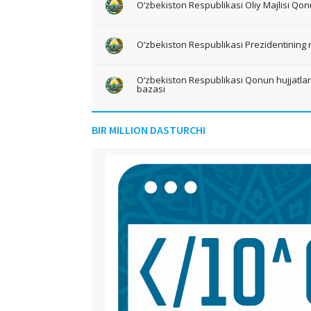
O‘zbekiston Respublikasi Oliy Majlisi Qon
O‘zbekiston Respublikasi Prezidentining 
O‘zbekiston Respublikasi Qonun hujjatlari 
bazasi
BIR MILLION DASTURCHI