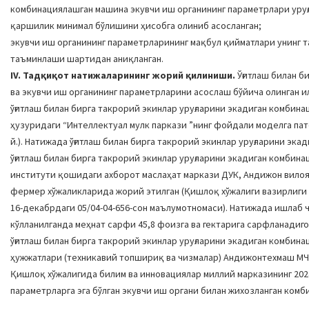
комбинациялашган машина экувчи иш органининг параметрлари уруғ
қаршилик минимал бўлишини ҳисобга олиниб асосланган;
экувчи иш органининг параметрларининг мақбул қийматлари унинг 
таъминлаши шартидан аниқланган.
IV. Тадқиқот натижаларининг жорий қилиниши.
Ўғитлаш билан б
ва экувчи иш органининг параметрларини асослаш бўйича олинган и
ўғитлаш билан бирга такрорий экинлар уруғларини экадиган комби
ҳузуридаги “Интеллектуал мулк паркази ”нинг фойдали моделга патен
й.). Натижада ўғитлаш билан бирга такрорий экинлар уруғларини э
ўғитлаш билан бирга такрорий экинлар уруғларини экадиган комбин
институти қошидаги ахборот маслаҳат маркази ДУК, Андижон вилоя
фермер хўжаликларида жорий этилган (Қишлоқ хўжалиги вазирлиги 
16-декабрдаги 05/04-04-656-сон маълумотномаси). Натижада ишлаб
кўлланилганда меҳнат сарфи 45,8 фоизга ва гектарига сарфланадиг
ўғитлаш билан бирга такрорий экинлар уруғларини экадиган комби
ҳужжатлари (техникавий топшириқ ва чизмалар) Андижонтехмаш МЧ
Қишлоқ хўжалигида билим ва инновациялар миллий марказининг 2024
параметрларга эга бўлган экувчи иш органи билан жихозланган ком