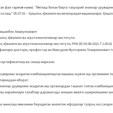
 фан тармоғи номи): “Ўғитлаш билан бирга такрорий экинлар уруғлари
ослаш” 05.07.01 – Қишлоқ хўжалиги ва мелиорация машиналари. Қишло
Равшанбек Амануллаевич
шлоқ хўжалиги ва агротехнологиялар институти
хўжалиги ва агротехнологиялар институти, PhD.05/30.06.2021.Т.126.02
фанлари доктори, профессор ва Мансуров Мухторжон Тохиржонович т
 сертификатлаш ва синаш маркази.
уруғларини экадиган комбинациялашган машина экувчи иш органининг 
ттиришдан иборат.
экинлар уруғларини экадиган иш органлардан ташкил топган комбинаци
к иш жараёнлари талаблар даражасида экишни амалга оширилишини ҳи
и аниқлаш имконини берадиган аналитик ифодалар тупроқ хоссалари