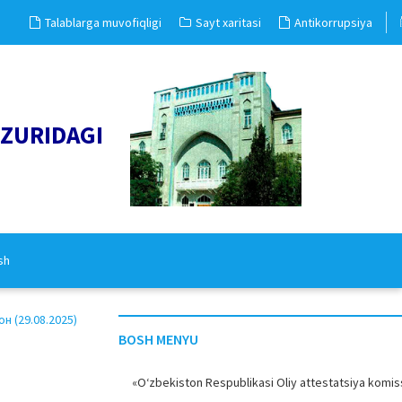
Talablarga muvofiqligi
Sayt xaritasi
Antikorrupsiya
UZURIDAGI
sh
 (29.08.2025)
BOSH MENYU
«O‘zbekiston Respublikasi Oliy attestatsiya komiss