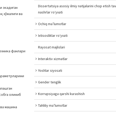
Dissertatsiya asosiy ilmiy natijalarini chop etish tav
ни экадиган
nashrlar ro‘yxati
қ хўжалиги ва
Ochiq ma’lumotlar
Ixtisosliklar ro‘yxati
Rayosat majlislari
ехника фанлари
Interaktiv xizmatlar
Yoshlar siyosati
параметрларини
Gender tenglik
ялашган
Korrupsiyaga qarshi kurashish
собга олиниб
Tahliliy ma’lumotlar
 ва машина