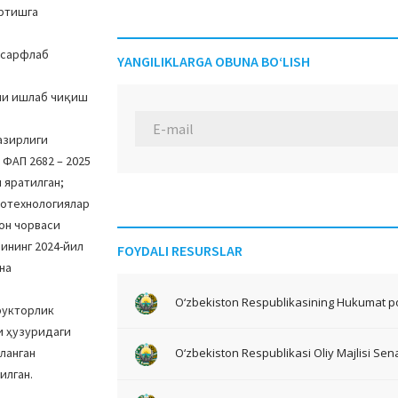
ортишга
 сарфлаб
YANGILIKLARGA OBUNA BO‘LISH
ани ишлаб чиқиш
азирлиги
 ФАП 2682 – 2025
 яратилган;
ротехнологиялар
он чорваси
ининг 2024-йил
FOYDALI RESURSLAR
на
O‘zbekiston Respublikasining Hukumat po
рукторлик
и ҳузуридаги
ланган
O‘zbekiston Respublikasi Oliy Majlisi Sena
илган.