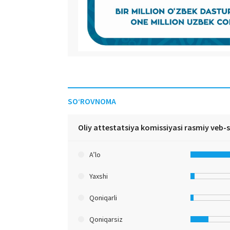
SO‘ROVNOMA
Oliy attestatsiya komissiyasi rasmiy veb-
A’lo
Yaxshi
Qoniqarli
Qoniqarsiz