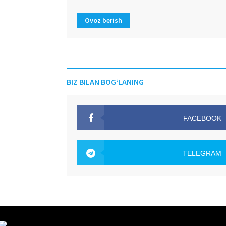
Ovoz berish
BIZ BILAN BOG‘LANING
FACEBOOK
OAK.UZ
TELEGRAM
OAK.UZ