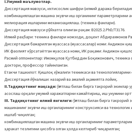
I.Умумий маълумотлар.
Диссертация мавзуси, ихтисослик шифри (илмий даража бериладиган
комбинациялашган машина экувчи иш органининг параметрларини ас
мелиорация ишларини механизациялаш. (техника фанлари).
Диссертация мавзуси рўйхатга олинган рақам: B2025.2.PhD/Т3176.
Илмий раҳбари: техника фанлари номзоди, доцент Абдирахмонов 
Диссертация бажарилган муассаса (муассасалар) номи: Андижон қи
ИК фаолият кўрсатаётган муассаса номи, ИК рақами: Андижон қишлоқ 
Расмий оппонентлар: Имомқулов Қутбиддин Боқижонович, техника 
доктори, профессор тайинланган.
Етакчи ташкилот: Қишлоқ хўжалиги техникаси ва технологияларини
Диссертация йўналиши: назарий ва амалий аҳамиятга лойиқ.
II.Тадқиқотнинг мақсади:
ўғитлаш билан бирга такрорий экинлар 
асослаш орқали умумий харажатларни камайтириш, иш унумини ор
III. Тадқиқотнинг илмий янгилиги:
ўғитлаш билан бирга такрорий 
машинанинг экувчи иш органларининг конструксияси ва технологи
ишлаб чиқилган;
комбинациялашган машина экувчи иш органларининг параметрларин
ҳаракат тезлигини ҳисобга олган ҳолда келтириб чиқарилган;