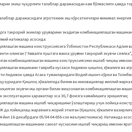
ларни экиш чуқурлиги талаблар даражасидан кам бўлмаслиги ҳамда т
талаблар даражасидаги агротехник иш кўрсаткичлари минимал энергия
ирга такрорий экинлар уруғларини экадиган комбинациялашган машин
лмий натижалар асосида:
нациялашган машина конструксиясига Ўзбекистон Республикаси Адлия в
ти олинган (“Аввалги пуштага макка уруғини такрорий экувчи сеялка”,
кадиган комбинациялашган машина конструксиясини ишлаб чиқиш имкони
ациялашган машинани тажриба нусхаси Андижон қишлоқ хўжалиги ва аг
ти Андижон ҳамда Асака туманларидаги Водий ишонч кўрки ва Толибж
ҳузуридаги Қишлоқ хўжалигида билим ва инновациялар миллий марказ
 чиқилган экувчи иш органи билан жиҳозланган комбинациялашган маши
он эксплуатацион ҳаражатлар эса 30,7 фоизга камайишига эришилган;
нациялашган машина ишлаб чиқаришини ўзлаштириш учун лойиҳа-конст
Ж да лойиҳалаш жараёнига жорий этилган (Қишлоқ хўжалиги вазирлиг
-йил 16-декабрдаги 05/04-04-656-сон маълумотномаси). Натижада асос
бинациялашган машинани саноат нусхасини ишлаб чиқариш имкони ярат