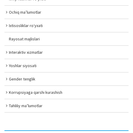
Ochiq ma’lumotlar
Ixtisosliklar ro‘yxati
Rayosat majlislari
Interaktiv xizmatlar
Yoshlar siyosati
Gender tenglik
Korrupsiyaga qarshi kurashish
Tahliliy ma’lumotlar