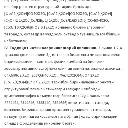
илк бор рентген структуравий таҳлил ёрдамида
[ФеЛ2(Ҳ2О)4]СО4·2Ҳ2О, [CоЛ2(Ҳ2О)4]СО4·2Ҳ2О, [CоЛ2(Ҳ2О)4]
(CлО4)2·2Ҳ2О, [CоЛ2Бр2]·2Ҳ2О, [Cо3Л16(Ҳ2О)6](СО4)3·4Ҳ2О,
[Cо3Л16(Ҳ2О)6](НО3)6·18Ҳ2О комплекс бирикмаларининг
тетраедр, октаедр ва учядроли октаедр тузилишга эга бўлиши
исботланган;
IV. Тадқиқот натижаларининг жорий қилиниши.
3-амино-1,2,4-
триазол ҳосилаларини 3д-металлар билан янги металл комплекс
бирикмаларининг синтези, физик-кимёвий ва биологик
хоссаларини аниқлаш бўйича олинган илмий натижалар асосида :
C4Ҳ6Н8С2·Ҳ2О, 2C3Ҳ6Н4С·Ҳ2О, [ФеЛ2(Ҳ2О)4]СО4·2Ҳ2О,
[CоЛ2(Ҳ2О)4](CлО4)2·2Ҳ2О таркибли бирикмаларнинг рентген
структуравий таҳлил натижалари Халқаро Кембридж
кристаллографик маълумотлар базасига (CCдC рақамлари
2224194, 2344246, 2385440, 2394686) киритилган. натижада,
комплекс бирикмаларнинг кристалл тузилиши натижалари,
маълум тузилиш ва хоссаларга эга бўлган ўхшаш бирикмаларни
олишда фойдаланиш имконини берган;