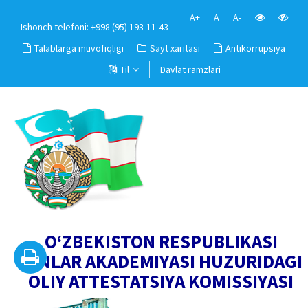
A+
A
A-
Ishonch telefoni: +998 (95) 193-11-43
Talablarga muvofiqligi
Sayt xaritasi
Antikorrupsiya
Til
Davlat ramzlari
O‘ZBEKISTON RESPUBLIKASI
FANLAR AKADEMIYASI HUZURIDAGI
OLIY ATTESTATSIYA KOMISSIYASI