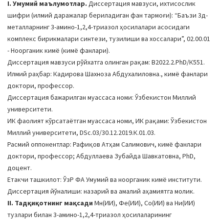
I. Умумий маълумотлар.
Диссертация мавзуси, ихтисослик
a
шифри (илмий даражалар бериладиган фан тармоғи): “Баъзи 3д-
t
металларнинг 3-амино-1,2,4-триазол ҳосилалари асосидаги
i
комплекс бирикмалари синтези, тузилиши ва хоссалари”, 02.00.01
o
- Ноорганик кимё (кимё фанлари).
n
Диссертация мавзуси рўйхатга олинган рақам: В2022.2.PhD/К551.
Илмий раҳбар: Кадирова Шахноза Абдухалиловна., кимё фанлари
доктори, профессор.
Диссертация бажарилган муассаса номи: Ўзбекистон Миллий
университети.
ИК фаолият кўрсатаётган муассаса номи, ИК рақами: Ўзбекистон
Миллий университети, DSc.03/30.12.2019.К.01.03.
Расмий оппонентлар: Рафиқов Атҳам Салимович, кимё фанлари
доктори, профессор; Абдуллаева Зубайда Шавкатовна, PhD,
доцент.
Етакчи ташкилот: ЎзР ФА Умумий ва ноорганик кимё институти.
Диссертация йўналиши: назарий ва амалий аҳамиятга молик.
II. Тадқиқотнинг мақсади
Мн(ИИ), Фе(ИИ), Cо(ИИ) ва Ни(ИИ)
тузлари билан 3-амино-1,2,4-триазол ҳосилаларининг