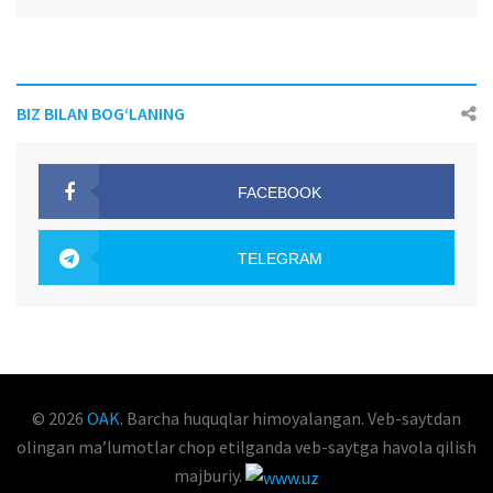
BIZ BILAN BOG‘LANING
FACEBOOK
OAK.UZ
TELEGRAM
OAK.UZ
© 2026
OAK
. Barcha huquqlar himoyalangan. Veb-saytdan
olingan maʼlumotlar chop etilganda veb-saytga havola qilish
majburiy.