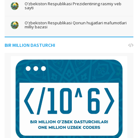
O‘zbekiston Respublikasi Prezidentining rasmiy veb
sayti
O‘zbekiston Respublikasi Qonun hujjatlari ma’lumotlari
milliy bazasi
BIR MILLION DASTURCHI