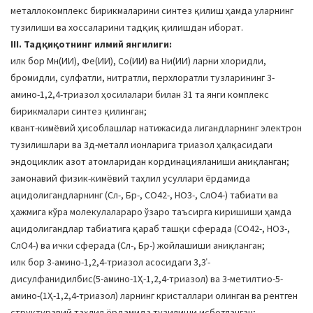
металлокомплекс бирикмаларини синтез қилиш ҳамда уларнинг
тузилиши ва хоссаларини тадқиқ қилишдан иборат.
III. Тадқиқотнинг илмий янгилиги:
илк бор Мн(ИИ), Фе(ИИ), Cо(ИИ) ва Ни(ИИ) ларни хлоридли,
бромидли, сулфатли, нитратли, перхлоратли тузларининг 3-
амино-1,2,4-триазол ҳосилалари билан 31 та янги комплекс
бирикмалари синтез қилинган;
квант-кимёвий ҳисоблашлар натижасида лигандларнинг электрон
тузилишлари ва 3д-металл ионларига триазол ҳалқасидаги
эндоциклик азот атомларидан кординацияланиши аниқланган;
замонавий физик-кимёвий таҳлил усуллари ёрдамида
ацидолигандларнинг (Cл-, Бр-, СО42-, НО3-, CлО4-) табиати ва
ҳажмига кўра молекулалараро ўзаро таъсирга киришиши ҳамда
ацидолигандлар табиатига қараб ташқи сферада (СО42-, НО3-,
CлО4-) ва ички сферада (Cл-, Бр-) жойлашиши аниқланган;
илк бор 3-амино-1,2,4-триазол асосидаги 3,3ˈ-
дисулфанидилбис(5-амино-1Ҳ-1,2,4-триазол) ва 3-метилтио-5-
амино-(1Ҳ-1,2,4-триазол) ларнинг кристаллари олинган ва рентген
структуравий таҳлил ёрдамида тузилиши исботланган;