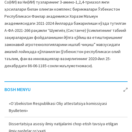
Cо(ИИ) ва Ни(ИИ) тузларининг 3-амино-1,2,4-триазол янги
ҳосилалари билан олинган комплекс бирикмалари Ўзбекистон
Республикаси Фанлар академияси Хоразм Маъмун
академиясидаги 2021-2024 йилларда бажарилиши кўзда тутилган
А-ФА-2021-266 рақамли “Шумгиёҳ (Cистанче) ўсимлигининг табиий
заҳираларидан фойдаланишни йўлга қўйиш ва етиштиришнинг
замонавий агротехнологияларини ишлаб чиқиш” мавзусидаги
амалий лойиҳада қўлланилган (ўзбекистон республикаси олий
таълим, фан ва инновациялар вазирлигининг 2020-йил 25-
декабрдаги 86-06-1185-сонли маълумотномаси).
BOSH MENYU
«O‘zbekiston Respublikasi Oliy attestatsiya komissiyasi
Byulleteni»
Dissertatsiya asosiy ilmiy natijalarini chop etish tavsiya etilgan
ilmiy nashrlar ro‘yxati