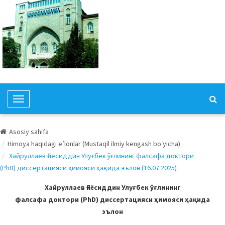
T
o
g
Asosiy sahifa
g
Himoya haqidagi e’lonlar (Mustaqil ilmiy kengash bo‘yicha)
l
Хайруллаев Ғиёсиддин Улуғбек ўғлининг фалсафа доктори
e
(PhD) диссертацияси ҳимояси ҳақида эълон (16.07.2025)
N
a
Хайруллаев Ғиёсиддин Улуғбек ўғлининг
v
фалсафа доктори (PhD) диссертацияси ҳимояси ҳақида
i
эълон
g