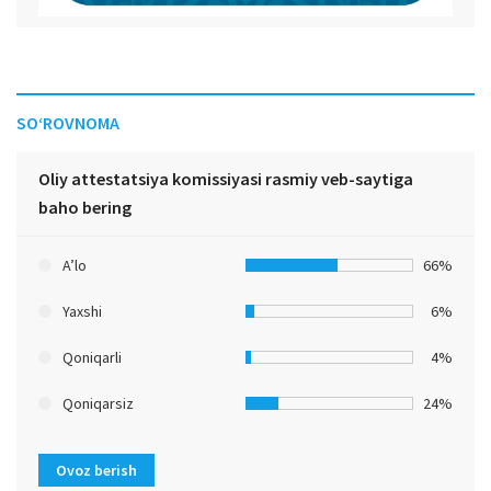
SO‘ROVNOMA
Oliy attestatsiya komissiyasi rasmiy veb-saytiga
baho bering
A’lo
66%
Yaxshi
6%
Qoniqarli
4%
Qoniqarsiz
24%
Ovoz berish