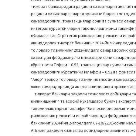
тижорат банкларидаги рақамли хизматларни амалиёт
рақамли хизматлар самарадорлигини баҳолаш методи
самарадорлиги, транзакциялар сони ва суммаси самар
интеграл кўрсаткичларни такомиллаштириш таклифи Б
мўлжалланган Стратегик ривожланиш режасини ишлаб
акциядорлик тижорат банкининг 2024-йил 2-апрелдаги
то'ловлар тизимининг 2022-йилдаги самарадорлик ко'р
хизматдан фойдаланувчи мижозлари сони самарадорли
кўрсаткичи Теффи – 0.92, транзакциялар суммаси сам
самарадорлиги кўрсаткичи ИИеффи – 0.92 ва фоизсиз 
"Анор" тезкор то'ловлар тизими иқтисодий самарадор
яхши самарадорликда амалга оширилишга эришилган
тижорат банклари рақамли технология лойиҳалари са
қилинишнинг 4 та асосий йўналшлари бўйича экспертл
такомиллаштириш таклифи “Бизнесни ривожлантириш б
ривожланиш режасини ишлаб чиқишда фойдаланилган
банкининг 2024-йил 2-апрелдаги 07-10/2281-сонли ма
АТБнинг рақамли хизматлар лойиҳаларини амалиётга 