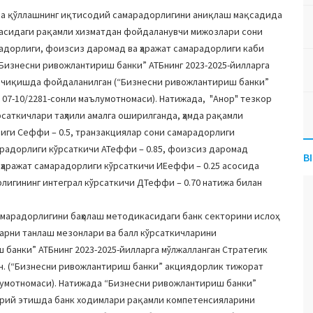
да қўллашнинг иқтисодий самарадорлигини аниқлаш мақсадида
касидаги рақамли хизматдан фойдаланувчи мижозлари сони
адорлиги, фоизсиз даромад ва ҳаражат самарадорлиги каби
изнесни ривожлантириш банки” АТБнинг 2023-2025-йилларга
 чиқишда фойдаланилган (“Бизнесни ривожлантириш банки”
 07-10/2281-сонли маълумотномаси). Натижада, "Анор" тезкор
саткичлари таҳлили амалга оширилганда, ҳамда рақамли
ги Cеффи – 0.5, транзакциялар сони самарадорлиги
арадорлиги кўрсаткичи АТеффи – 0.85, фоизсиз даромад
B
ҳаражат самарадорлиги кўрсаткичи ИЕеффи – 0.25 асосида
лигининг интеграл кўрсаткичи ДТеффи – 0.70 натижа билан
;
марадорлигини баҳолаш методикасидаги банк секторини ислоҳ
арни танлаш мезонлари ва балл кўрсаткичларини
анки” АТБнинг 2023-2025-йилларга мўлжалланган Стратегик
. (“Бизнесни ривожлантириш банки” акциядорлик тижорат
ълумотномаси). Натижада “Бизнесни ривожлантириш банки”
жорий этишда банк ходимлари рақамли компетенсияларини