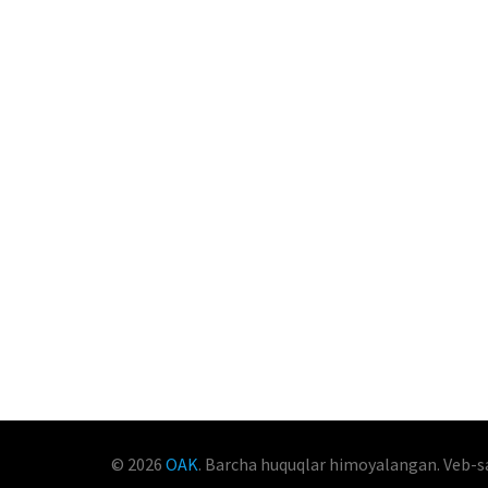
© 2026
OAK
. Barcha huquqlar himoyalangan. Veb-s