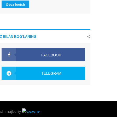
Ovoz berish
IZ BILAN BOG‘LANING
FACEBOOK
OAK.UZ
TELEGRAM
OAK.UZ
ish majburiy.