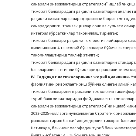
самарали ривожлантириш стратегияси” ишлаб чиқиш 
тижорат банкларидаги рақамли хизматларни амалиёт
рақамли хизматлар самарадорлигини баҳолаш методи
самарадорлиги, транзакциялар сони ва суммаси самар
интеграл кўрсаткичлар такомиллаштирилган;
тижорат банклари рақамли технология лойиҳалари сам
қилинишнинг 4 та асосий йўналшлари бўйича экспертл
такомиллаштириш таклиф этилган;
тижорат банкларидаги рақамли хизматларни стандар
банкларининг тегишли бўлимларида рақамли хизматл
IV. Тадқиқот натижаларининг жорий қилиниши.
Ўз
фаолиятини ривожлантириш бўйича олинган илмий н
тижорат банкларининг рақамли технология таклифлар
туриб банк хизматларидан фойдаланаётган мижозлар
самарали ривожлантириш стратегияси”ни ишлаб чиқи
2023-2025-йилларга мўлжалланган Стратегик ривожла
ривожлантириш банки” акциядорлик тижорат банкининг
Натижада, банкнинг масофадан туриб банк хизматлар
йилга нисбатан 14,5 % ўсишга эришилган;