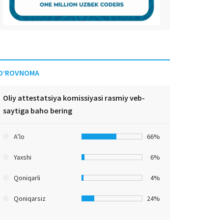
O‘ROVNOMA
Oliy attestatsiya komissiyasi rasmiy veb-
saytiga baho bering
A’lo
66%
Yaxshi
6%
Qoniqarli
4%
Qoniqarsiz
24%