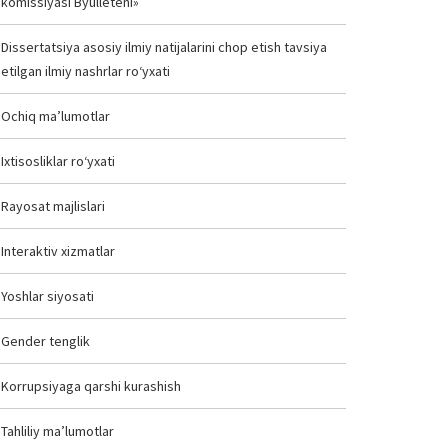
komissiyasi Byulleteni»
Dissertatsiya asosiy ilmiy natijalarini chop etish tavsiya
etilgan ilmiy nashrlar ro‘yxati
Ochiq ma’lumotlar
Ixtisosliklar ro‘yxati
Rayosat majlislari
Interaktiv xizmatlar
Yoshlar siyosati
Gender tenglik
Korrupsiyaga qarshi kurashish
Tahliliy ma’lumotlar