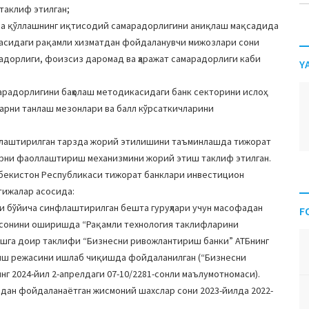
таклиф этилган;
да қўллашнинг иқтисодий самарадорлигини аниқлаш мақсадида
касидаги рақамли хизматдан фойдаланувчи мижозлари сони
адорлиги, фоизсиз даромад ва ҳаражат самарадорлиги каби
Y
арадорлигини баҳолаш методикасидаги банк секторини ислоҳ
арни танлаш мезонлари ва балл кўрсаткичларини
тлаштирилган тарзда жорий этилишини таъминлашда тижорат
арни фаоллаштириш механизмини жорий этиш таклиф этилган.
бекистон Республикаси тижорат банклари инвестицион
атижалар асосида:
и бўйича синфлаштирилган бешта гуруҳлари учун масофадан
F
 сонини оширишда “Рақамли технология таклифларини
шга доир таклифи “Бизнесни ривожлантириш банки” АТБнинг
ниш режасини ишлаб чиқишда фойдаланилган (“Бизнесни
 2024-йил 2-апрелдаги 07-10/2281-сонли маълумотномаси).
идан фойдаланаётган жисмоний шахслар сони 2023-йилда 2022-