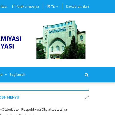
itasi
Antikorrupsiya
Til
Davlat ramzlari
EMIYASI
IYASI
ati
Bog‘lanish
OSH MENYU
«O‘zbekiston Respublikasi Oliy attestatsiya