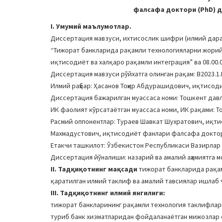
фалсафа доктори (PhD) ди
I. Умумий маълумотлар.
Диссертация мавзуси, ихтисослик шифри (илмий дара
“Тижорат банкларида рақамли технологияларни жорий 
иқтисодиёт ва халқаро рақамли интеграция” ва 08.00.0
Диссертация мавзуси рўйхатга олинган рақам: B2023.1.
Илмий раҳбар: Ҳасанов Тоҳир Абдурашидович, иқтисод
Диссертация бажарилган муассаса номи: Тошкент дав
ИК фаолият кўрсатаётган муассаса номи, ИК рақами: То
Расмий оппонентлар: Тураев Шавкат Шухратович, иқт
Махмадустович, иқтисодиёт фанлари фалсафа докто
Етакчи ташкилот: Ўзбекистон Республикаси Вазирлар 
Диссертация йўналиши: назарий ва амалий аҳамиятга м
II. Тадқиқотнинг мақсади
тижорат банкларида рақа
қаратилган илмий таклиф ва амалий тавсиялар ишлаб
III. Тадқиқотнинг илмий янгилиги:
тижорат банкларининг рақамли технология таклифлар
туриб банк хизматларидан фойдаланаётган мижозлар