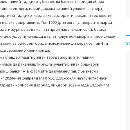
лим, илмий-тадқиқот, бизнес ва банк соҳаларидан иборат
 компетентлиги, илмий даража ва илмий унвони, эксперт
 хорижий тадқиқотлардан хабардорлиги, рақамли технология
 малака оширганлиги, Топ-1000 ўрин олган университетларда
идаги журналларда чоп эттирган мақолалари сони, бошқа
-индех, ушбу йўналишда давлат қонун лойиҳаларига таклифлари
S
 сони ва банк секторида ислоҳ қилиниши керак бўлган 4 та
ида сараланиб келинмоқда;
рни стандартлаштирилган тарзда жорий этилишини
имларида рақамлаштиришга йўналтирилган бошқарув
иш банки” АТБ фаолиятида қўлланилган. (“Бизнесни
 2024-йил 2-апрелдаги 07-10/2281-сонли маълумотномаси).
ларидан комиссия даромад миқдори 2023-йилда 2022-йилга