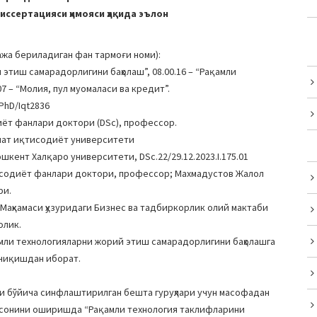
ссертацияси ҳимояси ҳақида эълон
жа бериладиган фан тармоғи номи):
этиш самарадорлигини баҳолаш”, 08.00.16 – “Рақамли
7 – “Молия, пул муомаласи ва кредит”.
PhD/Iqt2836
иёт фанлари доктори (DSc), профессор.
лат иқтисодиёт университети
шкент Халқаро университети, DSc.22/29.12.2023.I.175.01
исодиёт фанлари доктори, профессор; Махмадустов Жалол
ри.
Маҳкамаси ҳузуридаги Бизнес ва тадбиркорлик олий мактаби
олик.
мли технологияларни жорий этиш самарадорлигини баҳолашга
 чиқишдан иборат.
и бўйича синфлаштирилган бешта гуруҳлари учун масофадан
 сонини оширишда “Рақамли технология таклифларини