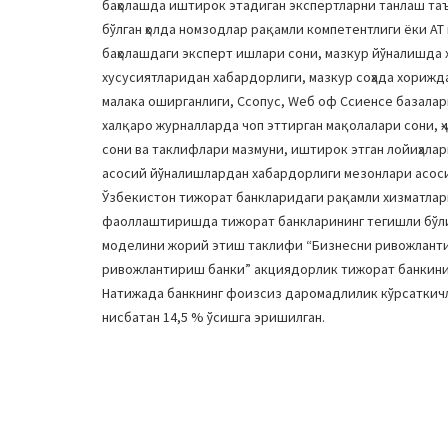
баҳолашда иштирок этадиган экспертларни танлаш таъ
бўлган ҳолда номзодлар рақамли компетентлиги ёки АТ
баҳолашдаги эксперт ишлари сони, мазкур йўналишда
хусусиятларидан хабардорлиги, мазкур соҳада хорижда
малака оширганлиги, Сcопус, Wеб оф Сcиенcе базалар
халқаро журналларда чоп эттирган мақолалари сони, ҳ
сони ва таклифлари мазмуни, иштирок этган лойиҳалари
асосий йўналишлардан хабардорлиги мезонлари асос
Ўзбекистон тижорат банкларидаги рақамли хизматла
фаоллаштиришда тижорат банкларининг тегишли бўл
моделини жорий этиш таклифи “Бизнесни ривожлантир
ривожлантириш банки” акциядорлик тижорат банкининг
Натижада банкнинг фоизсиз даромадлилик кўрсаткич
нисбатан 14,5 % ўсишга эришилган.