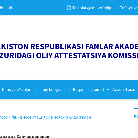
Talablarga muvofiqligi
Sayt xar
EKISTON RESPUBLIKASI FANLAR AKAD
ZURIDAGI OLIY ATTESTATSIYA KOMISS
Himoya e’lonlari
Ilmiy kengash
Raqamli hukumat
Axborot xizm
B
ри (PhD) диссертацияси ҳимояси ҳақида эълон
сарзода Ханчаровнанинг