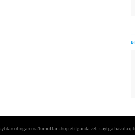
B
aytdan olingan maʼlumotlar chop etilganda veb-saytga havola qil