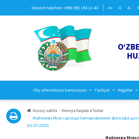
Ishonch telefoni: +998 (95) 193-11-43
A+
A
A-
O‘ZB
HU
Oliy attestatsiya komissiyasi
Faoliyat
Hujjatlar
Asosiy sahifa
Himoya haqida e’lonlar
Файзиева Муяссарзода Ханчаровнанинг фалсафа докто
(02.07.2025)
Файзиева Муяс