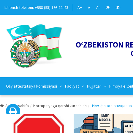
Ishonch telefoni: +998 (95) 193-11-43
A+
A
A-
O‘ZBEKISTON R
Oliy attestatsiya komissiyasi
Faoliyat
Hujjatlar
Himoya e’lonl
Asosiy sahifa
Korrupsiyaga qarshi kurashish
Илм-фанда очиқлик ва