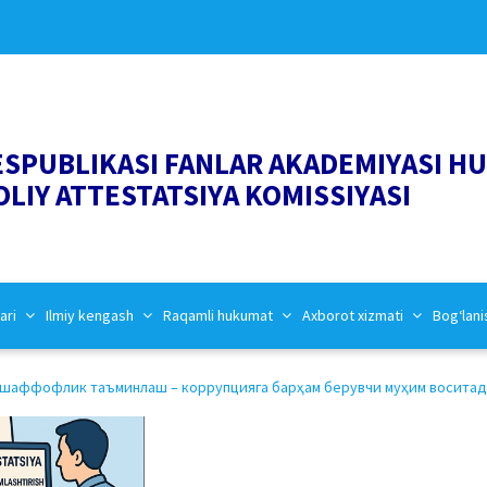
ESPUBLIKASI FANLAR AKADEMIYASI H
OLIY ATTESTATSIYA KOMISSIYASI
ari
Ilmiy kengash
Raqamli hukumat
Axborot xizmati
Bog‘lani
 шаффофлик таъминлаш – коррупцияга барҳам берувчи муҳим воситадир