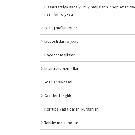
Dissertatsiya asosiy ilmiy natijalarini chop etish tav
nashrlar ro‘yxati
Ochiq ma’lumotlar
Ixtisosliklar ro‘yxati
Rayosat majlislari
Interaktiv xizmatlar
Yoshlar siyosati
Gender tenglik
Korrupsiyaga qarshi kurashish
Tahliliy ma’lumotlar