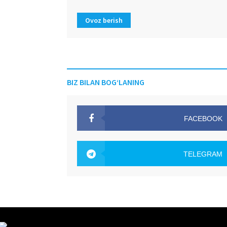
Ovoz berish
BIZ BILAN BOG‘LANING
FACEBOOK
OAK.UZ
TELEGRAM
OAK.UZ