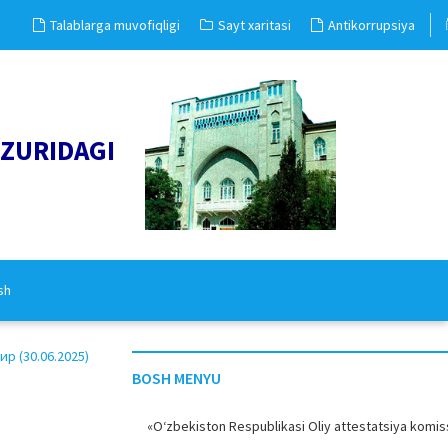
Talablarga muvofiqligi
Sayt xaritasi
Antikorrupsiya
UZURIDAGI
sh
 (30.06.2025)
BOSH MENYU
«O‘zbekiston Respublikasi Oliy attestatsiya komiss