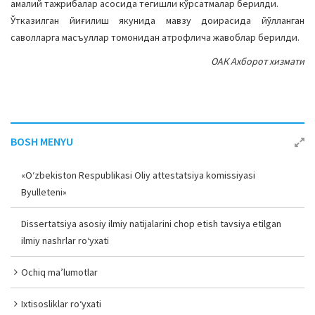
амалий тажрибалар асосида тегишли кўрсатмалар берилди.
Ўтказилган йиғилиш якунида мавзу доирасида йўлланган
саволларга масъуллар томонидан атрофлича жавоблар берилди.
ОАК Ахборот хизмати
BOSH MENYU
«O‘zbekiston Respublikasi Oliy attestatsiya komissiyasi
Byulleteni»
Dissertatsiya asosiy ilmiy natijalarini chop etish tavsiya etilgan
ilmiy nashrlar ro‘yxati
Ochiq ma’lumotlar
Ixtisosliklar ro‘yxati