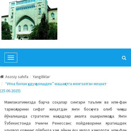
T
o
g
Asosiy sahifa
Yangiliklar
g
“Игна билан қудуқ қазишдек” машаққатга менгзалган меҳнат
l
(25.06.2025)
e
N
Мамлакатимизда барча соҳалар сингари таълим ва илм-фан
a
тармоқларини сифат жиҳатдан янги босқичга олиб чиқиш
v
йўналишида стратегик мақсадлар амалга оширилмоқда. Янги
i
Ўзбекистонда Учинчи Ренессанс пойдеворини яратишдек
g
улуғвор ғоянинг рўёбида ҳам айнан ёш авлод камолоти, илм-фан