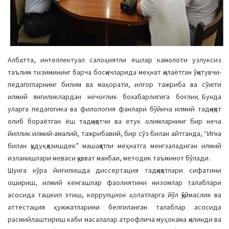
Албатта, интеллектуал салоҳиятли ёшлар камолоти узлуксиз
таълим тизимининг барча босқичларида меҳнат қилаётган ўқитувчи-
педагогларнинг билим ва маҳорати, илғор тажриба ва сўнгги
илмий янгиликлардан нечоғлик бохабарлигига боғлиқ. Бунда
уларга педагогика ва филология фанлари бўйича илмий тадқиқот
олиб бораётган ёш тадқиқотчи ва етук олимларнинг бир неча
йиллик илмий-амалий, тажрибавий, бир сўз билан айтганда, “Игна
билан қудуқ қазишдек” машаққатли меҳнатга менгзаладиган илмий
изланишлари меваси қувват манбаи, методик таъминот бўлади.
Шунга кўра йиғилишда диссертация тадқиқотлари сифатини
ошириш, илмий кенгашлар фаолиятини низомлар талаблари
асосида ташкил этиш, коррупцион ҳолатларга йўл қўймаслик ва
аттестация ҳужжатларини белгиланган талаблар асосида
расмийлаштириш каби масалалар атрофлича муҳокама қилинди ва