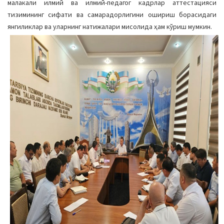
малакали илмий ва илмий-педагог кадрлар аттестацияси
тизимининг сифати ва самарадорлигини ошириш борасидаги
янгиликлар ва уларнинг натижалари мисолида ҳам кўриш мумкин.