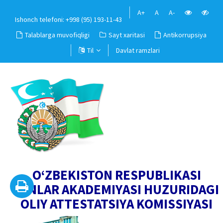
A+
A
A-
Ishonch telefoni: +998 (95) 193-11-43
Talablarga muvofiqligi
Sayt xaritasi
Antikorrupsiya
Til
Davlat ramzlari
O‘ZBEKISTON RESPUBLIKASI
FANLAR AKADEMIYASI HUZURIDAGI
OLIY ATTESTATSIYA KOMISSIYASI