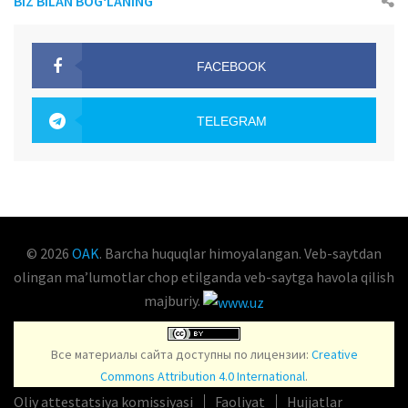
BIZ BILAN BOG‘LANING
FACEBOOK
OAK.UZ
TELEGRAM
OAK.UZ
© 2026
OAK
. Barcha huquqlar himoyalangan. Veb-saytdan
olingan maʼlumotlar chop etilganda veb-saytga havola qilish
majburiy.
Все материалы сайта доступны по лицензии:
Creative
Commons Attribution 4.0 International
.
Oliy attestatsiya komissiyasi
Faoliyat
Hujjatlar