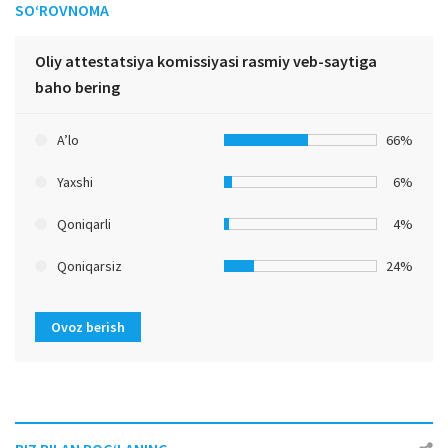
SO‘ROVNOMA
Oliy attestatsiya komissiyasi rasmiy veb-saytiga
baho bering
A’lo
66%
Yaxshi
6%
Qoniqarli
4%
Qoniqarsiz
24%
Ovoz berish