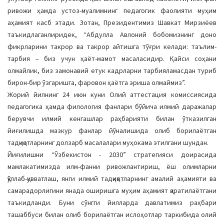
a
ривожи ҳамда устоз-муалимнинг педагогик фаолияти муҳим
t
аҳамият касб этади. Зотан, Президентимиз Шавкат Мирзиёев
i
таъкидлаганлиридек, “Абдулла Авлоний бобомизнинг доно
o
фикрларини такрор ва такрор айтишга тўғри келади: таълим-
n
тарбия – биз учун ҳаёт-мамот масаласидир. Қайси соҳани
олмайлик, биз замонавий етук кадрларни тарбияламасдан туриб
бирон-бир ўзгаришга, фаровон ҳаётга эриша олмаймиз”.
Жорий йилнинг 24 июн куни Олий аттестация комиссиясида
педагогика ҳамда филология фанлари бўйича илмий даражалар
берувчи илмий кенгашлар раҳбарияти билан ўтказилган
йиғилишда мазкур фанлар йўналишида олиб борилаётган
тадқиқотларнинг долзарб масалалари муҳокама этилгани шундан.
Йиғилишни “Ўзбекистон - 2030” стратегияси доирасида
мамлакатимизда илм-фанни ривожлантириш, ёш олимларни
қўллаб-қувватлаш, янги илмий тадқиқотларнинг амалий аҳамияти ва
самарадорлигини янада оширишга муҳим аҳамият қаратилаётгани
таъкидланди. Буни сўнгги йилларда давлатимиз раҳбари
ташаббуси билан олиб борилаётган ислоҳотлар таркибида олий