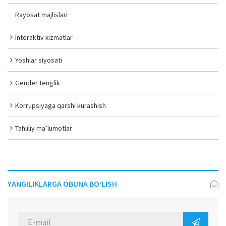
Rayosat majlislari
Interaktiv xizmatlar
Yoshlar siyosati
Gender tenglik
Korrupsiyaga qarshi kurashish
Tahliliy ma’lumotlar
YANGILIKLARGA OBUNA BO‘LISH