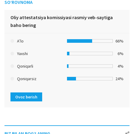
SO‘ROVNOMA
Oliy attestatsiya komissiyasi rasmiy veb-saytiga
baho bering
A’lo
66%
Yaxshi
6%
Qoniqarli
4%
Qoniqarsiz
24%
Ovoz berish
BIZ BILAN BOG‘LANING