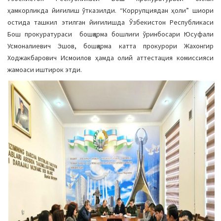
a
ҳамкорликда йиғилиш ўтказилди. “Коррупциядан ҳоли” шиори
t
остида ташкил этилган йиғилишда Ўзбекистон Республикаси
i
Бош прокуратураси бошқарма бошлиғи ўринбосари Юсуфали
o
Усмоналиевич Эшов, бошқарма катта прокурори Жахонгир
n
Ходжакбарович Исмоилов ҳамда олий аттестация комиссияси
жамоаси иштирок этди.