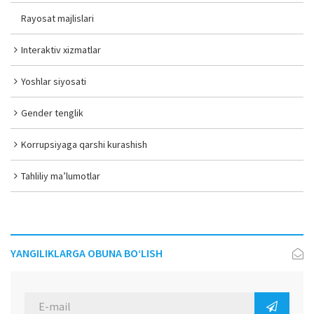
Rayosat majlislari
Interaktiv xizmatlar
Yoshlar siyosati
Gender tenglik
Korrupsiyaga qarshi kurashish
Tahliliy ma’lumotlar
YANGILIKLARGA OBUNA BO‘LISH