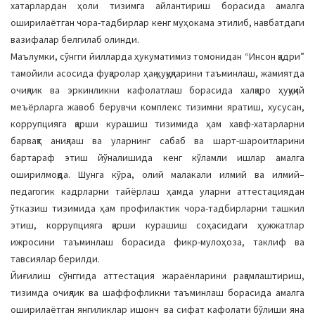
хатарлардан ҳоли тизимга айлантириш борасида амалга
оширилаётган чора-тадбирлар кенг муҳокама этилиб, навбатдаги
вазифалар белгилаб олинди.
Маълумки, сўнгги йилларда ҳукуматимиз томонидан “Инсон қадри”
тамойили асосида фуқаролар ҳақ-ҳуқуқларини таъминлаш, жамиятда
очиқлик ва эркинликни кафолатлаш борасида халқаро ҳуқуқий
меъёрларга жавоб берувчи комплекс тизимни яратиш, хусусан,
коррупцияга қарши курашиш тизимида ҳам хавф-хатарларни
барвақт аниқлаш ва уларнинг сабаб ва шарт-шароитларини
бартараф этиш йўналишида кенг кўламли ишлар амалга
оширилмоқда. Шунга кўра, олий малакали илмий ва илмий–
педагогик кадрларни тайёрлаш ҳамда уларни аттестациядан
ўтказиш тизимида ҳам профилактик чора-тадбирларни ташкил
этиш, коррупцияга қарши курашиш соҳасидаги ҳужжатлар
ижросини таъминлаш борасида фикр-мулоҳоза, таклиф ва
тавсиялар берилди.
Йиғилиш сўнггида аттестация жараёнларини рақамлаштириш,
тизимда очиқлик ва шаффофликни таъминлаш борасида амалга
оширилаётган янгиликлар ишонч ва сифат кафолати бўлиши яна