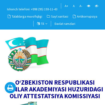
A+
A
A-
Ishonch telefoni: +998 (95) 193-11-43
Talablarga muvofiqligi
Sayt xaritasi
Antikorrupsiya
Til
Davlat ramzlari
O‘ZBEKISTON RESPUBLIKASI
FANLAR AKADEMIYASI HUZURIDAGI
OLIY ATTESTATSIYA KOMISSIYASI