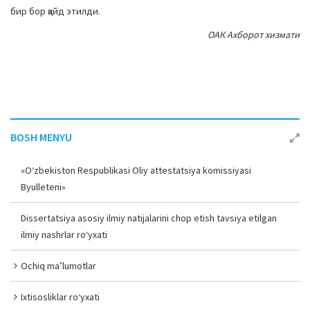
бир бор қайд этилди.
ОАК Ахборот хизмати
BOSH MENYU
«O‘zbekiston Respublikasi Oliy attestatsiya komissiyasi
Byulleteni»
Dissertatsiya asosiy ilmiy natijalarini chop etish tavsiya etilgan
ilmiy nashrlar ro‘yxati
Ochiq ma’lumotlar
Ixtisosliklar ro‘yxati