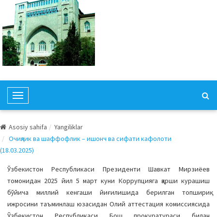
T
o
g
Asosiy sahifa
Yangiliklar
g
Очиқлик ва шаффофлик – ишонч ва сифати кафолоти
l
(18.03.2025)
e
N
Ўзбекистон Республикаси Президенти Шавкат Мирзиёев
a
томонидан 2025 йил 5 март куни Коррупцияга қарши курашиш
v
бўйича миллий кенгаши йиғилишида берилган топшириқ
i
ижросини таъминлаш юзасидан Олий аттестация комиссиясида
g
Ўзбекистон Республикаси Бош прокуратураси билан