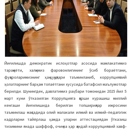
Йиғилишда демократик ислоҳотлар асосида мамлакатимиз
тараққиёти, халқимиз фаровонлигининг ўсиб бораётгани,
фуқароларимизнинг ҳақ-ҳуқуқлари таъминланиб, коррупциявий
ҳолатларнинг барҳам топаётгани хусусида батафсил маълумотлар
берилди. Шунингдек, давлатимиз раҳбари томонидан 2025 йил 5
март куни ўтказилган Коррупцияга қарши курашиш миллий
кенгаши йиғилишида берилган топшириқлар ижросини
таъминлаш мақсадида олий малакали илмий ва илмий–педагогик
кадрларни тайёрлаш ҳамда уларни аттестациядан ўтказиш
тизимини янада шаффоф, очиқ ва ҳар қандай коррупциявий хавф-