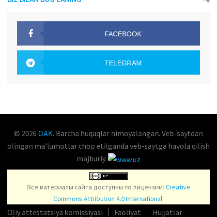
FACEBOOK
OAK.UZ
TELEGRAM
OAK.UZ
© 2026
OAK
. Barcha huquqlar himoyalangan. Veb-saytdan
olingan maʼlumotlar chop etilganda veb-saytga havola qilish
majburiy.
Все материалы сайта доступны по лицензии:
Creative
Commons Attribution 4.0 International
.
Oliy attestatsiya komissiyasi
Faoliyat
Hujjatlar